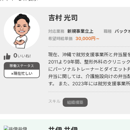
吉村 光司
新規事業立上
バック
対応業務
職種
30,000円～
希望時給単価
現在、沖縄で就労支援事業所と弁当屋を
0
いいね!
2011より9年間、整形外科のクリニッ
稼働ステータス
にパーソナルトレーナーとダイエット
×現在忙しい
弁当に関しては、介護施設向けの弁当
す。 また、2023年には就労支援事業
す。 今後は業務を請け負うことは難し
幸いです。 よろしくお願いいたします
スキル
組織構築