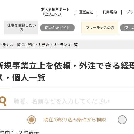
求人募集サポート
運営会社
利用規約
プラ
（公式LINE）
仕事を依頼したい
使いかたガイド
フリーランスの方
使い
方
ーランス一覧
経理・財務のフリーランス一覧
新規事業立上を依頼・外注できる経
ス・個人一覧
現在の絞り込み条件から検索
 件中 1 - 2 件表示