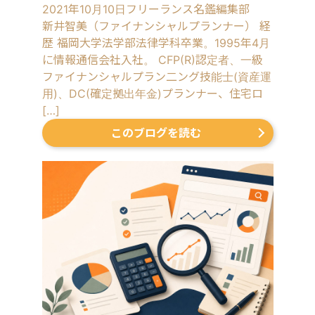
2021年10月10日
フリーランス名鑑編集部
新井智美（ファイナンシャルプランナー） 経
歴 福岡大学法学部法律学科卒業。1995年4月
に情報通信会社入社。 CFP(R)認定者、一級
ファイナンシャルプラン二ング技能士(資産運
用)、DC(確定拠出年金)プランナー、住宅ロ
[…]
このブログを読む