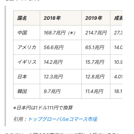
国名
2018年
2019年
成長率
中国
168.7兆円（※）
214.7兆円
27.3%
アメリカ
56.6兆円
65.1兆円
14.0%
イギリス
14.2兆円
15.7兆円
10.9%
日本
12.3兆円
12.8兆円
4.0%
韓国
9.7兆円
11.4兆円
18.1%
※日本円は1ドル111円で換算
引用：
トップグローバルeコマース市場