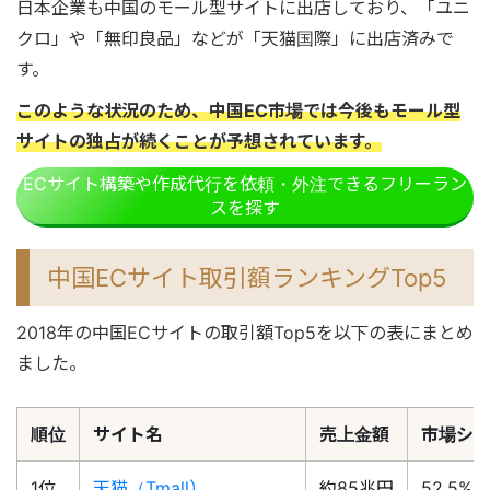
日本企業も中国のモール型サイトに出店しており、「ユニ
クロ」や「無印良品」などが「天猫国際」に出店済みで
す。
このような状況のため、中国EC市場では今後もモール型
サイトの独占が続くことが予想されています。
ECサイト構築や作成代行を依頼・外注できるフリーラン
スを探す
中国ECサイト取引額ランキングTop5
2018年の中国ECサイトの取引額Top5を以下の表にまとめ
ました。
順位
サイト名
売上金額
市場シ
1位
天猫（Tmall）
約85兆円
52.5%