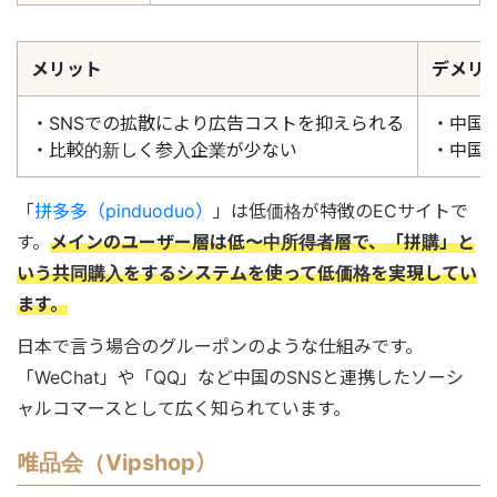
メリット
デメリ
・SNSでの拡散により広告コストを抑えられる
・中国
・比較的新しく参入企業が少ない
・中国
「
拼多多（pinduoduo）
」は低価格が特徴のECサイトで
す。
メインのユーザー層は低〜中所得者層で、「拼購」と
いう共同購入をするシステムを使って低価格を実現してい
ます。
日本で言う場合のグルーポンのような仕組みです。
「WeChat」や「QQ」など中国のSNSと連携したソーシ
ャルコマースとして広く知られています。
唯品会（Vipshop）