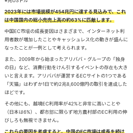
※兆USドル
2023年には市場規模が454兆円に達する見込みで、これ
は中国国内の総小売売上高の約63%に匹敵します。
中国EC市場の成長要因はさまざまで、インターネット利
用者数が増加したことやキャッシュレス化の動きが盛んに
なったことが一例として考えられます。
また、2009年から始まったアリババ・グループの「独身
の日」など、消費行動をけん引するイベントの存在も大き
いと言えます。アリババが運営するECサイトの1つである
「天猫」はわずか1日で約2兆8,600億円の取引を達成した
ほどです。
その他にも、越境EC利用率が42%と非常に高いことや
（日本は6%）、都市部に限らず地方農村部のEC利用の伸
びしろも無視できません。
これらの要因を考慮すると、中国のEC市場は成長を続け