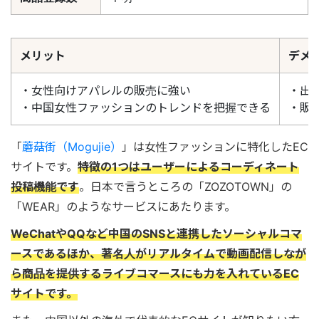
メリット
デメ
・女性向けアパレルの販売に強い
・出
・中国女性ファッションのトレンドを把握できる
・販
「
蘑菇街（Mogujie）
」は女性ファッションに特化したEC
サイトです。
特徴の1つはユーザーによるコーディネート
投稿機能です
。日本で言うところの「ZOZOTOWN」の
「WEAR」のようなサービスにあたります。
WeChatやQQなど中国のSNSと連携したソーシャルコマ
ースであるほか、著名人がリアルタイムで動画配信しなが
ら商品を提供するライブコマースにも力を入れているEC
サイトです。