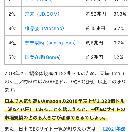
2位
京东（JD.COM）
約52兆円
31.3%
3位
唯品会（Vipshop）
約10兆円
5.7%
4位
苏宁易购（suning.com）
約6兆円
3.7%
5位
国美在線(Gome)
約2兆円
1.2%
2018年の市場全体規模は1.52兆ドルのため、天猫(Tmall)
のシェア約50%は7500億ドル（約80兆円）以上にのぼり
ます。
日本で人気が高いAmazonの2018年売上が2,328億ドル
（約24兆円）であることを踏まえると、中国ECサイトの
市場規模の占める大きさが想像できるでしょう。
また、日本のECサイト一覧が知りたい方は「
【2021年最