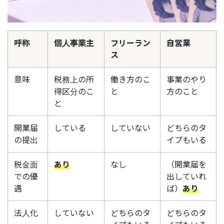
呼称
個人事業主
フリーラン
自営業
ス
意味
税務上の所
働き方のこ
事業のやり
得区分のこ
と
方のこと
と
開業届
している
していない
どちらのタ
の提出
イプもいる
税金面
あり
なし
（開業届を
での優
出していれ
遇
ば）
あり
法人化
していない
どちらのタ
どちらのタ