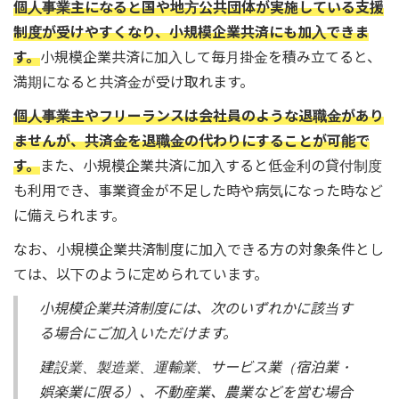
個人事業主になると国や地方公共団体が実施している支援
制度が受けやすくなり、小規模企業共済にも加入できま
す。
小規模企業共済に加入して毎月掛金を積み立てると、
満期になると共済金が受け取れます。
個人事業主やフリーランスは会社員のような退職金があり
ませんが、共済金を退職金の代わりにすることが可能で
す。
また、小規模企業共済に加入すると低金利の貸付制度
も利用でき、事業資金が不足した時や病気になった時など
に備えられます。
なお、小規模企業共済制度に加入できる方の対象条件とし
ては、以下のように定められています。
小規模企業共済制度には、次のいずれかに該当す
る場合にご加入いただけます。
建設業、製造業、運輸業、サービス業（宿泊業・
娯楽業に限る）、不動産業、農業などを営む場合