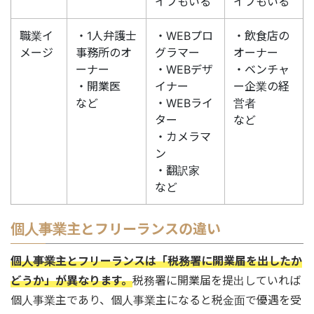
イプもいる
イプもいる
職業イ
・1人弁護士
・WEBプロ
・飲食店の
メージ
事務所のオ
グラマー
オーナー
ーナー
・WEBデザ
・ベンチャ
・開業医
イナー
ー企業の経
など
・WEBライ
営者
ター
など
・カメラマ
ン
・翻訳家
など
個人事業主とフリーランスの違い
個人事業主とフリーランスは「税務署に開業届を出したか
どうか」が異なります。
税務署に開業届を提出していれば
個人事業主であり、個人事業主になると税金面で優遇を受