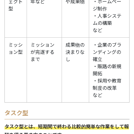
ェクト
年など
や成果物
・ホームペー
型
ジ制作
・人事システ
ムの構築
など
ミッシ
ミッション
成果物の
・企業のブラ
ョン型
が完遂する
決まりな
ンディングの
まで
し
確立
・販路の新規
開拓
・採用や教育
制度の改革
など
タスク型
タスク型とは、短期間で終わる比較的簡単な作業をして報