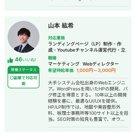
Python） ・大手製造業様向けクラウド
完結できる体制を整えてきました。
環境開発支援（AWS全般、
Zoom・Google Meet・チャットツー
Terraform） ・公共事業様向け顔認証
ルを駆使し、北海道から沖縄まで全国
決算システム基盤開発（Windows、
の経営者・個人事業主をサポートして
山本 紘希
PostgreSQL、JS、Python） ・リース
います。 「制約の中で最大の成果を出
業様向け代理店向けWebAPI開発
す」──これは障害を持つ私が日々実
対応業務
（AWS全般、GoLang、JS） ・通販サ
践してきたことであり、中小企業の経
ランディングページ（LP）制作・作
イトインフラ構築支援、要件定義～開
営改善と同じ考え方だと思っていま
成・Youtubeチャンネル運営代行・立
発（AWS, ECCube） ・結婚相談所様
す。だからこそ、コスト・人手・時間
ち上げ・ECサイト構築・ネットショッ
職種
46
向けオウンドメディア制作
が限られた環境でもリアルな提案がで
いいね!
プ作成代行・SEO対策・記事作成代
マーケティング
Webディレクター
（WordPress、JS、ウェブディレクト
きます。 こんな方にご連絡ください 経
行・ライティング・ホームページ制
1,000円～3,000円
稼働ステータス
希望時給単価
ションな）
営課題はあるが、何から手をつければ
作・作成・リスティング広告運用代
いいかわからない デザインと経営の相
〇副業で対応可
行・オウンドメディア制作・構築・運
大手システム会社出身のWebエンジニ
能
談を別々にするのが面倒 地方在住で良
用代行・動画制作・動画編集
ア。WordPressを用いたHPの開発、バ
質な相談相手が見つからない コストを
グ修正を得意とする。 10年以上の開発
抑えつつ、本質的な改善をしたい 正直
経験を基に、最適なUI/UXを提供。
に、気を使わず話せる相手を探してい
HP/LP制作では、地銀や美容整形外
る 対応可能なサービス一覧 Webサイト
科、税理士事務所等100サイト以上を担
制作：ホームページ制作、LP制作 経営
当。SEO対策の知見も豊富で、オウン
相談：課題可視化・図解・優先順位整
ドメディア運用/SEOコンサルでは、プ
理・戦略立案サポート バナー制作：広
ライム上場の損保や電力会社、超大手
告バナー・SNS投稿画像・ヘッダー・