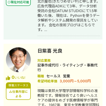
北爪聖也(きたづめせいや)と申します。
◎現在対応可能
広告代理店ADKにて3年、データ分析
受託の会社DATUM STUDIOにて1.5年
働いた後、 現在は、Pythonを使うデー
タ解析やシステム開発の受託をしてい
ます。 会社の技術ブログはこちらで
す。
https://zenn.dev/p/pipon_tech_blog
また、ヘルスケアアプリのドクターボ
イスの開発運用や「患者さん体験記」
というYouTubeチャンネルの運用をし
日紫喜 光良
ています。 https://www.doctor-
voice.com/ 今まで下記の案件に携わっ
対応業務
てきました。 【マーケティング支援】
記事作成代行・ライティング・事務代
・テレビ広告運用/広告によるDL数・売
行
上の効果測定（WEBサービス） ・テレ
セールス
営業
職種
0
ビ広告運用/ニコニコ動画内番組運営
いいね!
3,000円～5,000円
希望時給単価
（WEBサービス） ・交通広告(新橋・
稼働ステータス
東京・新宿・有楽町・大阪・名古屋に
現職は東邦大学理学部情報科学科の准
て展開)/駅前でのイベント実施・運営
△仕事内容に
教授です。情報技術でより良いヘルス
（WEBサービス） ・テレビス広告、
よる
ケアの提供をめざす医療情報学が専門
web記事型広告、SNS広告運用/グルー
です。 1987年 東京大学教養学部理科
プインタビュー/定量調査(医療機器) ・