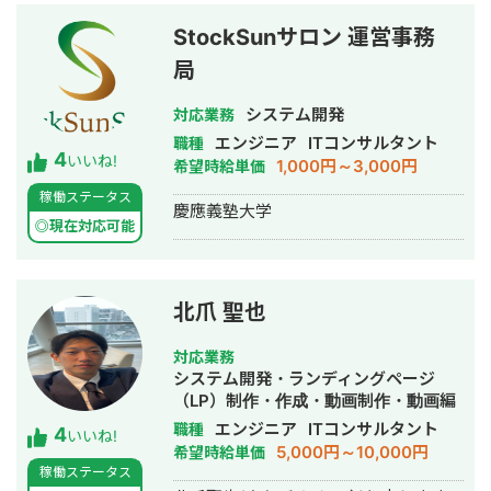
人材会社等を担当。 自身のTikTokフォ
アイコン 動画制作： ショート動画
ロワーも10万人おり、インフルエンサ
（SNS・採用・商品紹介） 印刷物：名
StockSunサロン 運営事務
ーマーケにも精通。 全ての施策担当者
刺・パンフレット・チラシ・会社案内
局
がチーム内にいるため、迅速で全方位
記事：金融記事、人事記事 その他：フ
的なサポートが可能。
ロー図・組織図・提案資料のビジュア
システム開発
対応業務
ル化 AI使用可：Gensparkをはじめと
するAIツールの使用経験があります。
エンジニア
ITコンサルタント
職種
4
いいね!
対応エリア・連絡方法 オンライン： 全
1,000円～3,000円
希望時給単価
国どこでも対応（Zoom / Google Meet
稼働ステータス
/ チャット） 対面： 交通費をご負担い
慶應義塾大学
◎現在対応可能
ただける場合、全国対応可能 📩 まずは
お気軽にメッセージをお送りくださ
い。 「どんな相談ができますか？」と
いう問い合わせだけでも大歓迎です。
北爪 聖也
初回は状況をお聞きするだけのご相談
も承ります。
対応業務
システム開発・ランディングページ
（LP）制作・作成・動画制作・動画編
集
エンジニア
ITコンサルタント
職種
4
いいね!
5,000円～10,000円
希望時給単価
稼働ステータス