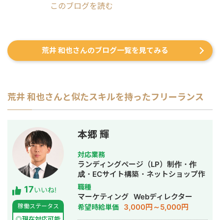
このブログを読む
荒井 和也さんのブログ一覧を見てみる
荒井 和也
さんと似たスキルを持ったフリーランス
本郷 輝
対応業務
ランディングページ（LP）制作・作
成・ECサイト構築・ネットショップ作
成代行・SEO対策・記事作成代行・ラ
職種
17
いいね!
イティング・ホームページ制作・作
マーケティング
Webディレクター
成・オウンドメディア制作・構築・運
3,000円～5,000円
稼働ステータス
希望時給単価
用代行
◎現在対応可能