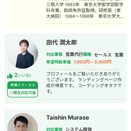
三類入学 1993年 東京大学医学部医学
メール配信最適化(通信キャリア) ・売
科卒業。医師免許証取得。研修医（東
上時系列解析(調査会社) ・アンケート
大病院） 1994～1998年 東京大学大
データ解析(調査会社) 【コンサルティ
学院医学系研究科（社会医学専攻（医
ング】 ・離脱者要因解析(WEBサービ
療情報学（指導教官：開原成允教授、
ス) ・需要予測(建設業) ・広告配信最適
大江和彦教授））） 1998～2000年
化(通信キャリア) ・サービス改善提案
日本学術振興会特別研究員（東京大学
(通信キャリア) ・IoTセンサーデータ解
田代 潤太郎
理学部情報科学科 辻井潤一研究室）
析(調査会社) ・売上げ時系列解析(調査
2000～2001年 信州大学医学部附属病
会社) ・コンバージョン要因解析(WEB
営業代行
対応業務
職種
セールス
営業
院 医療情報部助教 2001～2008年
サービス) ・テキスト処理による法律文
1,000円～3,000円
希望時給単価
産業技術総合研究所 生物情報解析研
書自動構成アドバイザリー（法律）
究センター 主任研究員 2008年～ 現
【ヘルスケアアプリ・ドクターボイ
プロフィールをご覧いただきありがと
2
職
ス】 患者さんが医師との会話を音声メ
いいね!
うございます。 ランディングページ作
モで記録するアプリを開発・運用して
稼働ステータス
成が得意です。 コーディングオタクで
います。 https://www.doctor-
す。
voice.com/ 【YouTubeチャンネル運
◎現在対応可能
用】 患者さん体験記というYouTubeチ
ャンネルを運用しています。
https://www.youtube.com/channel/UC1
【本の執筆】 自然言語解析についての
Taishin Murase
本を執筆しました。 https://nlp-
hashimoto.booth.pm/items/1040539
システム開発
対応業務