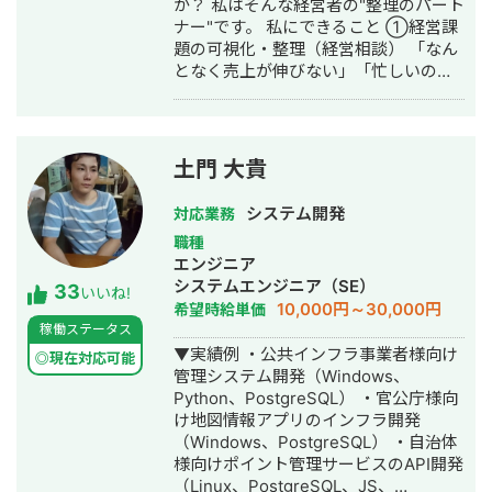
か？ 私はそんな経営者の"整理のパート
として、Fリーグ（フットサル日本トッ
ナー"です。 私にできること ①経営課
プリーグ）のエスポラーダ北海道、バ
題の可視化・整理（経営相談） 「なん
サジィ大分でプロ選手として活動しな
となく売上が伸びない」「忙しいのに
がらWeb制作の経験を積んできました
利益が出ない」──そんな言語化しに
（バサジィ大分在籍時は完全プロ契約
くい悩みを、図解とデータで整理しま
のため1年間休職）。 アスリートとし
す。問題の場所・原因・優先順位を一
ての経験で培った「やると決めたら徹
緒に明確にする、それが私の仕事の出
底的にやり抜く」精神で、お客様のプ
土門 大貴
発点です。 ②デザイン制作（実行支
ロジェクトに全力で取り組みます。
援） 課題が見えたら、次は「動かす」
システム開発
対応業務
フェーズ。バナー広告・SNS画像・名
職種
刺・パンフレット・ショート動画・サ
エンジニア
ムネイル・アイコン・ヘッダーなど、
システムエンジニア（SE）
33
中小企業の販促・採用・ブランディン
いいね!
10,000円～30,000円
希望時給単価
グに必要なデザインを制作します。 →
稼働ステータス
相談だけ・制作だけ、どちらのご依頼
▼実績例 ・公共インフラ事業者様向け
も歓迎します。 私について 元大手企業
◎現在対応可能
管理システム開発（Windows、
の正社員として、複数の事業部でプロ
Python、PostgreSQL） ・官公庁様向
ジェクト推進・課題解決を経験。その
け地図情報アプリのインフラ開発
後、身体障害を持ちながら独立し、小
（Windows、PostgreSQL） ・自治体
さなデザイン事務所の一人社長として
様向けポイント管理サービスのAPI開発
活動しています。 移動に制約があるた
（Linux、PostgreSQL、JS、
め、すべてのやり取りをオンラインで