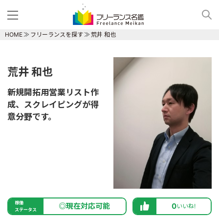
HOME
フリーランスを探す
荒井 和也
荒井 和也
新規開拓用営業リスト作
成、スクレイピングが得
意分野です。
稼働
◎現在対応可能
0
いいね!
ステータス