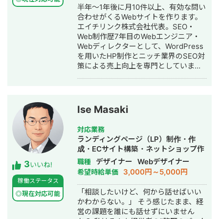
半年～1年後に月10件以上、有効な問い
合わせがくるWebサイトを作ります。
エイチリンク株式会社代表。SEO・
Web制作歴7年目のWebエンジニア・
Webディレクターとして、WordPress
を用いたHP制作とニッチ業界のSEO対
策による売上向上を専門としていま
す。 HP/LP制作実績は100サイト以
上。パーソナルジム、土木工事会社、
不動産会社など多業種に対応してきま
した。SEO対策においては、ゼロから
Ise Masaki
立ち上げた新規サイトをニッチ市場で
サービスキーワード検索1位に導き、月
対応業務
間1.5万PV、月商500万円の売上を実現
ランディングページ（LP）制作・作
した実績があります。 エンジニア知識
成・ECサイト構築・ネットショップ作
を持ったSEOディレクターとして、大
成代行・SEO対策・SNS運用代行・事
デザイナー
Webデザイナー
職種
3
量のページを作成するようないわゆる
いいね!
務代行・バナー制作・デザイン・ロゴ
3,000円～5,000円
希望時給単価
データベース型のサイトの構築も得意
デザイン・作成・動画制作・動画編
稼働ステータス
です。 競合が対応しきれないような細
集・AI活用
「相談したいけど、何から話せばいい
かいキーワードまで対策して、お問合
◎現在対応可能
かわからない。」 そう感じたまま、経
せにつなげる戦略でお客様の売上に貢
営の課題を誰にも話せずにいません
献します。 少し珍しいキャリアの特徴