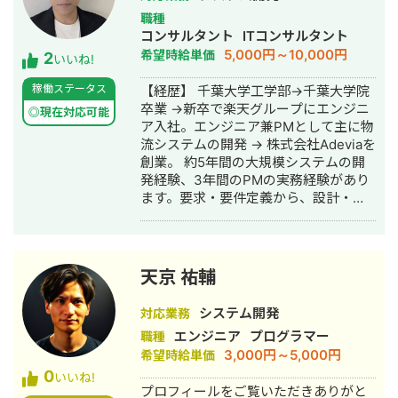
何卒、宜しくお願いいたします。
職種
コンサルタント
ITコンサルタント
5,000円～10,000円
希望時給単価
2
いいね!
稼働ステータス
【経歴】 千葉大学工学部→千葉大学院
卒業 →新卒で楽天グループにエンジニ
◎現在対応可能
ア入社。エンジニア兼PMとして主に物
流システムの開発 → 株式会社Adeviaを
創業。 約5年間の大規模システムの開
発経験、3年間のPMの実務経験があり
ます。要求・要件定義から、設計・実
装・テスト、チームのマネジメント経
験があります。
天京 祐輔
システム開発
対応業務
エンジニア
プログラマー
職種
3,000円～5,000円
希望時給単価
0
いいね!
プロフィールをご覧いただきありがと