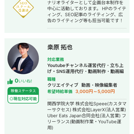
ナリオライターとして企画台本制作を
中心に活動しております。 HPのライテ
ィング、SEO記事のライティング、広
告のライティング等も担当可能です！
桒原 拓也
対応業務
Youtubeチャンネル運営代行・立ち上
げ・SNS運用代行・動画制作・動画編
集
職種
0
いいね!
クリエイティブ
動画・映像編集者
3,000円～5,000円
稼働ステータス
希望時給単価
◎現在対応可能
関西学院大学 株式会社Speee(カスタマ
ーサクセス) 株式会社LayerX(法人営業)
Uber Eats Japan合同会社(法人営業) フ
リーランス(動画制作業・YouTube運
用)