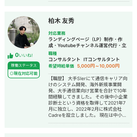
柏木 友秀
対応業務
ランディングページ（LP）制作・作
成・Youtubeチャンネル運営代行・立
ち上げ・SEO対策・新規事業立上・
職種
0
いいね!
SNS運用代行・記事作成代行・ライテ
コンサルタント
ITコンサルタント
ィング
5,000円～10,000円
稼働ステータス
希望時給単価
◎現在対応可能
【職歴】 大手SIerにて通信キャリア向
けのシステム開発、海外新規事業開
発、大手通信業向け営業を合計で10年
間経験してきました。 その後中小企業
診断士という資格を取得して2021年7
月に独立し、2022年2月に株式会社
Cadreを設立しました。 現在は中小企
業向けにITシステムの導入支援、営業
支援、補助金申請支援などを行ってい
ます。