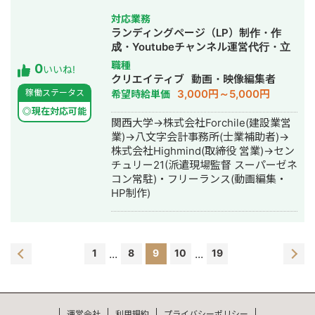
対応業務
ランディングページ（LP）制作・作
成・Youtubeチャンネル運営代行・立
ち上げ・SNS運用代行・ホームページ
職種
0
いいね!
制作・作成・動画制作・動画編集
クリエイティブ
動画・映像編集者
3,000円～5,000円
稼働ステータス
希望時給単価
◎現在対応可能
関西大学→株式会社Forchile(建設業営
業)→八文字会計事務所(士業補助者)→
株式会社Highmind(取締役 営業)→セン
チュリー21(派遣現場監督 スーパーゼネ
コン常駐)・フリーランス(動画編集・
HP制作)
1
...
8
9
10
...
19
運営会社
利用規約
プライバシーポリシー