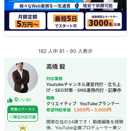
182 人中 81 - 90 人表示
高橋 毅
対応業務
Youtubeチャンネル運営代行・立ち上
げ・SEO対策・SNS運用代行・記事作
成代行・ライティング・動画制作・動
職種
0
いいね!
画編集
クリエイティブ
YouTubeプランナー
1,000円～3,000円
稼働ステータス
希望時給単価
◎現在対応可能
関東在住の34歳です！ 動画編集を経験
後、YouTube企画プロデューサー兼シ