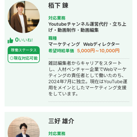
栢下 錬
対応業務
Youtubeチャンネル運営代行・立ち上
げ・動画制作・動画編集
職種
0
いいね!
マーケティング
Webディレクター
5,000円～10,000円
稼働ステータス
希望時給単価
◎現在対応可能
雑誌編集者からキャリアをスタート
し、人材ベンチャー企業でWebマーケ
ティングの責任者として働いたのち、
2024年7月に独立。現在はYouTube運
用をメインとしたマーケティング支援
をしています。
三好 雄介
対応業務