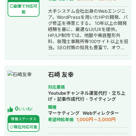
作・作成・リスティング広告運用代
〇副業で対応可
行・オウンドメディア制作・構築・運
大手システム会社出身のWebエンジニ
能
用代行・動画制作・動画編集
ア。WordPressを用いたHPの開発、バ
グ修正を得意とする。 10年以上の開発
経験を基に、最適なUI/UXを提供。
HP/LP制作では、地銀や美容整形外
科、税理士事務所等100サイト以上を担
当。SEO対策の知見も豊富で、オウン
ドメディア運用/SEOコンサルでは、プ
ライム上場の損保や電力会社、超大手
人材会社等を担当。 自身のTikTokフォ
ロワーも10万人おり、インフルエンサ
石崎 友幸
ーマーケにも精通。 全ての施策担当者
がチーム内にいるため、迅速で全方位
対応業務
的なサポートが可能。
Youtubeチャンネル運営代行・立ち上
げ・記事作成代行・ライティング
職種
0
いいね!
マーケティング
Webディレクター
1,000円～3,000円
稼働ステータス
希望時給単価
◎現在対応可能