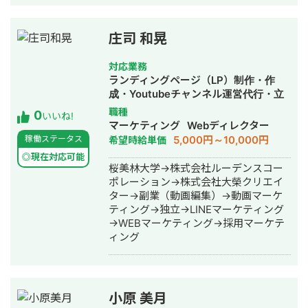
庄司 和晃
対応業務
ランディングページ（LP）制作・作
成・Youtubeチャンネル運営代行・立
ち上げ・記事作成代行・ライティン
職種
0
いいね!
グ・オウンドメディア制作・構築・運
マーケティング
Webディレクター
用代行・動画制作・動画編集・採用代
5,000円～10,000円
稼働ステータス
希望時給単価
行・AI活用
◎現在対応可能
桜美林大学→株式会社ルーデンスコー
ポレーション→株式会社大榮クリエイ
ター→副業（動画編集）→動画マーケ
ティング→独立→LINEマーケティング
→WEBマーケティング→採用マーケテ
ィング
小原 美月