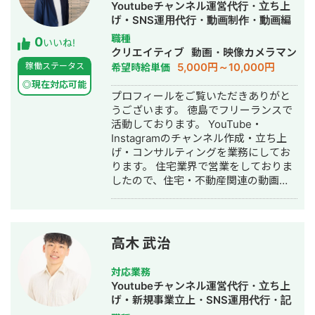
Youtubeチャンネル運営代行・立ち上
げ・SNS運用代行・動画制作・動画編
集
職種
0
いいね!
クリエイティブ
動画・映像カメラマン
5,000円～10,000円
稼働ステータス
希望時給単価
◎現在対応可能
プロフィールをご覧いただきありがと
うございます。 徳島でフリーランスで
活動しております。 YouTube・
Instagramのチャンネル作成・立ち上
げ・コンサルティングを業務にしてお
ります。 住宅業界で営業をしておりま
したので、住宅・不動産関連の動画撮
影業務を得意としております。 撮影・
動画編集までワンオペで行えますので
お気軽にお声がけ下さい。
高木 武治
対応業務
Youtubeチャンネル運営代行・立ち上
げ・新規事業立上・SNS運用代行・記
事作成代行・ライティング・動画制