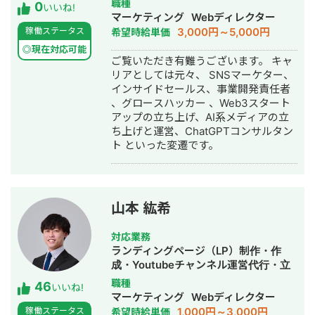
職種
0
いいね!
作・動画編集・営業代行
マーケティング
Webディレクター
3,000円～5,000円
稼働ステータス
希望時給単価
◎現在対応可能
ご覧いただき有難うございます。 キャ
リアとしては元々、 SNSマーケター、
インサイドセールス、事業開発責任者
、グロースハッカー 、Web3スタート
アップの立ち上げ、AI系メディアの立
ち上げと運営、ChatGPTコンサルタン
ト といった変遷です。
山本 紘希
対応業務
ランディングページ（LP）制作・作
成・Youtubeチャンネル運営代行・立
ち上げ・ECサイト構築・ネットショッ
職種
46
いいね!
プ作成代行・SEO対策・記事作成代
マーケティング
Webディレクター
行・ライティング・ホームページ制
1,000円～3,000円
稼働ステータス
希望時給単価