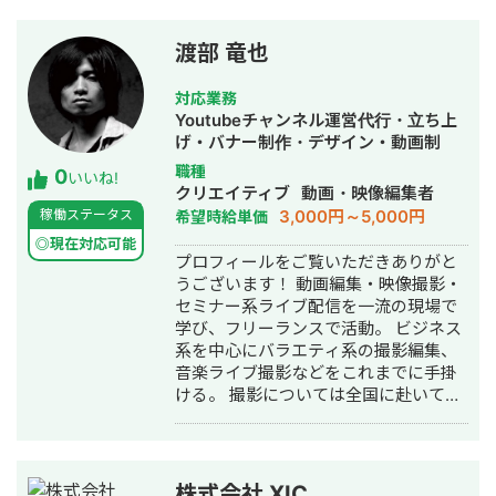
在：フリーランス 現在、就職・転職系
SNSメディアの運営責任者として、企
渡部 竜也
業の魅力を最大限に引き出し、ターゲ
ット層に向けた効果的なコンテンツを
対応業務
制作しています。 【転職コンパス】
Youtubeチャンネル運営代行・立ち上
TikTok：
げ・バナー制作・デザイン・動画制
https://www.tiktok.com/@tenshokucomp
作・動画編集
職種
0
Instagram：
いいね!
クリエイティブ
動画・映像編集者
https://www.instagram.com/tenshokuco
3,000円～5,000円
稼働ステータス
希望時給単価
YouTube：
https://www.youtube.com/@tenshokuco
◎現在対応可能
プロフィールをご覧いただきありがと
うございます！ 動画編集・映像撮影・
セミナー系ライブ配信を一流の現場で
学び、フリーランスで活動。 ビジネス
系を中心にバラエティ系の撮影編集、
音楽ライブ撮影などをこれまでに手掛
ける。 撮影については全国に赴いて対
応可能。 セミナー配信は使用するスラ
イドに関してもご相談可能となってお
ります。 【過去実績】 動画制作会社
キャリアコーチング会社 個別指導塾
株式会社 XIC