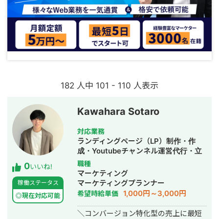
182 人中 101 - 110 人表示
Kawahara Sotaro
対応業務
ランディングページ（LP）制作・作
成・Youtubeチャンネル運営代行・立
ち上げ・SNS運用代行・ホームページ
職種
0
いいね!
制作・作成・動画制作・動画編集
マーケティング
マーケティングプランナー
稼働ステータス
1,000円～3,000円
希望時給単価
◎現在対応可能
＼コンバージョン特化型の売上に最短