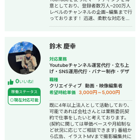
る課題がありましたらお打ち合わせ段
意としており、登録者数万人~200万人
階でも施策のご提案をさせて頂きます
レベルのチャンネルの企画~編集まで行
ので、お気軽にメールにてご連絡いた
っております！ 迅速、柔軟な対応を心
だければと思います。 ＜実績＞ ・美容
掛けています！ ----------------------
特化のアカウントのオーガニックアフ
-- 大学在学中に動画編集業務、個人
ィで月間2000CV ・100万再生を合計
YouTubeチャンネル活動を開始 登録者
10本以上作成 ・10アカウント以上の非
2.6万人、THECOO株式会社の運営する
属人型Tiktokアカウントを立ち上げ ・
鈴木 慶幸
ゲーム実況者専門事務所Studio Coup
月間1000万再生以上の20万FW超えメ
所属。2021年8月YouTube急上昇ゲー
ディアをディレクション ・作成した動
対応業務
ムクリエイター掲載。 現在は株式会社
画本数は累計300本以上 ・少数精鋭の
Youtubeチャンネル運営代行・立ち上
Lycollectionを創業し、企業様の
マーケティングチームのマネジメント
げ・SNS運用代行・バナー制作・デザ
YouTube支援,YouTuberへの企業案件
＜経歴＞ ・早稲田大学商学部。 ・ファ
イン・リスティング広告運用代行・動
職種
0
紹介,動画,画像制作,VTuberLive2dモデ
ンマーケティング会社で２年間、上場
いいね!
画制作・動画編集
クリエイティブ
動画・映像編集者
リング,企業協賛のもとインフルエンサ
企業から中小企業までの約１０社様ほ
3,000円～5,000円
稼働ステータス
希望時給単価
ーを集めたゲーム大会主催をしており
どロイアル顧客の増加及び、LTV改善
ます！ サブカル,エンタメ領域の制作を
を支援。 ・動画マーケティング会社で
◎現在対応可能
既に4年以上法人として活動しており、
メインにエンタメ編集をビジネスに取
Tiktokのインフルエンサーマーケティ
可能であれば会社さんとは業務委託契
り入れることによって差別化を図りま
ング事業を立ち上げ、半年で売上1000
約で仕事をしたいと考えております。
す! ■実績 ・個人YouTube総再生回数
万を達成。 ・独立し、現在。
(契約に関しては単価ベースや月給制な
1000万回超え ・個人YouTubeチャンネ
ど状況に応じてご相談できます) 番組か
ル登録者2.6万人
ら広告、イラストMVまで撮影編集共に