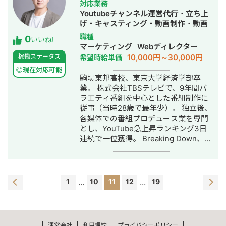
対応業務
Youtubeチャンネル運営代行・立ち上
げ・キャスティング・動画制作・動画
編集
職種
0
いいね!
マーケティング
Webディレクター
10,000円～30,000円
稼働ステータス
希望時給単価
◎現在対応可能
駒場東邦高校、東京大学経済学部卒
業。 株式会社TBSテレビで、9年間バ
ラエティ番組を中心とした番組制作に
従事（当時28歳で最年少）。 独立後、
各媒体での番組プロデュース業を専門
とし、YouTube急上昇ランキング3日
連続で一位獲得。 Breaking Down、
REAl VALUE等のYouTube番組の演
出、プロデューサー。 累計再生回数10
億回以上。
1
...
10
11
12
...
19
運営会社
利用規約
プライバシーポリシー