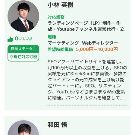
ル] ・Canva pro ・Adobe premiere
小林 英樹
Pro ・Adobe Photoshop ・
AI（chatGPT・Gemini） [主な実績] 担
対応業務
当チャンネル累計20以上 担当チャンネ
ランディングページ（LP）制作・作
ル例 ・ビジネス系チャンネル（チャン
成・Youtubeチャンネル運営代行・立
ネル登録者30万人） ・歯科クリニック
ち上げ・SEO対策・新規事業立上・記
職種
0
系チャンネル（チャンネル登録者1.9万
いいね!
事作成代行・ライティング・ホームペ
マーケティング
Webディレクター
人） ・漫画系チャンネル（チャンネル
ージ制作・作成・リスティング広告運
5,000円～10,000円
稼働ステータス
希望時給単価
登録者数40万人） 累計納品本数 200本
用代行・動画制作・動画編集
再生数10万回22年 動画編集を開始
◎現在対応可能
SEOアフィリエイトサイトを運営し、
月100万円以上の収益を上げる。SEOの
実績を元にStockSunに参画後、多数の
クライアントの元で成果を上げ続け認
定パートナーに。 SEO、リスティン
グ、YouTubeなどさまざまなWeb施策
に精通。パーソナルジムを経営してい
ることから、店舗マーケティングにも
詳しい。
和田 悟