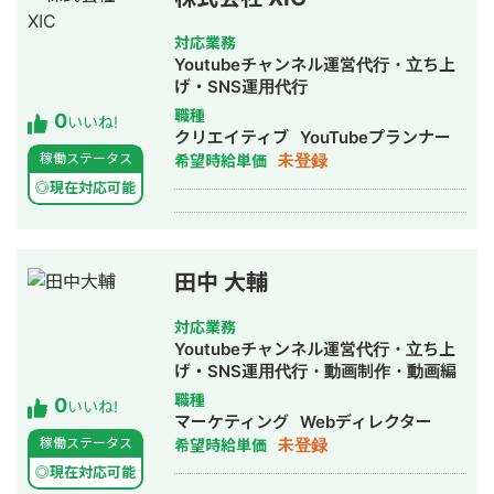
M&A事業会社 建築物件系 製薬会社
対応業務
Youtubeチャンネル運営代行・立ち上
げ・SNS運用代行
職種
0
いいね!
クリエイティブ
YouTubeプランナー
未登録
稼働ステータス
希望時給単価
◎現在対応可能
田中 大輔
対応業務
Youtubeチャンネル運営代行・立ち上
げ・SNS運用代行・動画制作・動画編
集
職種
0
いいね!
マーケティング
Webディレクター
未登録
稼働ステータス
希望時給単価
◎現在対応可能