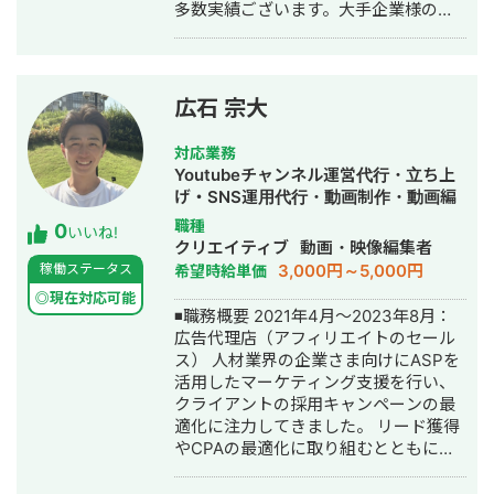
多数実績ございます。大手企業様の制
作実績もございます。細かな交渉も積
極的に応じますのでまずは無料オンラ
イン相談などでお気軽にお申し付けく
ださい！ 以下相談用リンク⤵︎ ︎
広石 宗大
https://app.spirinc.com/patterns/availabil
sharing/6af790e5-c539-4788-881e-
対応業務
1e13434bbf22/confirm
Youtubeチャンネル運営代行・立ち上
げ・SNS運用代行・動画制作・動画編
集
職種
0
いいね!
クリエイティブ
動画・映像編集者
3,000円～5,000円
稼働ステータス
希望時給単価
◎現在対応可能
◾️職務概要 2021年4月〜2023年8月：
広告代理店（アフィリエイトのセール
ス） 人材業界の企業さま向けにASPを
活用したマーケティング支援を行い、
クライアントの採用キャンペーンの最
適化に注力してきました。 リード獲得
やCPAの最適化に取り組むとともに、
新規クライアントやパートナーの開拓
も行っておりました。 2023年8月〜現