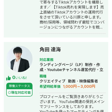
で寄与するTiktokアカウントを構築し
ます／ 【Tiktok売れを実現します】売
上直結のTiktokアカウントの運用代行
をさせて頂いている川原と申します。
商材/採用等、領域問わず最短でコンバ
ージョンにつながるアカウントを戦
略〜運用まで一貫して支援させて頂き
ます。時流に流されず、再現性のある
マーケティング観点でのTiktok運用を
ご提案させていただきます。独立して
角田 達海
まもなく、実績づくりのため最安の価
格でご提案をさせており、期間限定で
対応業務
10社様までとさせていただいてますの
ランディングページ（LP）制作・作
で、まずはお気軽にご相談いただけれ
成・Youtubeチャンネル運営代行・立
ばと思っております。 ■よくご相談い
ち上げ・SNS運用代行・キャスティン
職種
0
ただくお悩み ・Tiktokをやってみたい
いいね!
グ・ホームページ制作・作成・バナー
クリエイティブ
動画・映像編集者
が何からすればいいかわからない ・依
制作・デザイン・イラスト制作・動画
1,000円～3,000円
稼働ステータス
希望時給単価
頼をしているが再生回数が安定しない
制作・動画編集
・再生回数はでているが、売上に繋が
◎現在対応可能
プロフィールをご覧頂きありがとうご
っていない ・Tiktokの作業者が足りて
ざいます。 YouTube関連の受託メイン
いない ・外注費がかさんでしまってい
でフリーランスをしております。
るので効率化を図りたい Tiktokに関す
YouTubeを使ったマーケティングを得