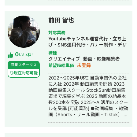
前田 智也
対応業務
Youtubeチャンネル運営代行・立ち上
げ・SNS運用代行・バナー制作・デザ
イン・動画制作・動画編集・AI活用
職種
0
いいね!
クリエイティブ
動画・映像編集者
未登録
稼働ステータス
希望時給単価
◎現在対応可能
2022〜2025年現在 自動車関係の会社
に入社 2022年 動画編集を開始 2023
動画編集スクール StockSun動画編集
道場で編集を学ぶ 2025 動画の納品本
数200本を突破 2025〜AI活用のスクー
ルを受講 [可能業務] ●動画編集 ・縦動
画（Shorts・リール動画・Tiktok） ・
長尺動画（5〜30分以上） ・YouTube
サムネ作成 ・Instagramフィード作成
・YouTube台本作成 [使用可能なツー