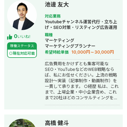
池邊 友大
対応業務
Youtubeチャンネル運営代行・立ち上
げ・SEO対策・リスティング広告運用
代行・動画制作・動画編集
職種
0
いいね!
マーケティング
マーケティングプランナー
稼働ステータス
10,000円～30,000円
希望時給単価
◎現在対応可能
広告費用をかけずとも集客可能な
SEO・YouTubeなどのWEB戦略なら
ば、私にお任せください。上流の戦略
設計〜実装（記事制作・動画制作）を
一貫して承ります。 ○経歴 私は、これ
まで、上場企業・中小企業含め、これ
まで20社ほどのコンサルティングをし
ていきました。 ・2018年3月：広島大
学卒業 ・2018年4月：アフィリエイタ
ー兼法人コンサルとして独立 ・2019年
6月：株式会社グロースバリュ代表取締
高橋 健斗
役就任 ・〜現在：SEO・YouTubeを両