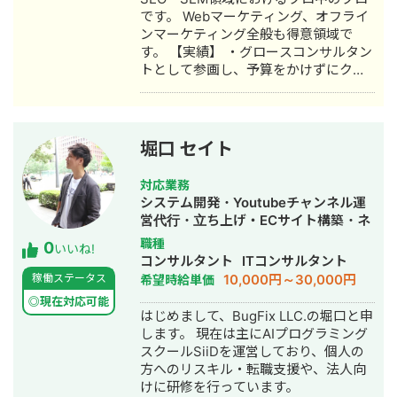
校」のオーナーとしても教育事業に参
です。 Webマーケティング、オフライ
入。自院・塾の集客でSNSやLINEを活
ンマーケティング全般も得意領域で
用したデジタルマーケティングを実
す。 【実績】 ・グロースコンサルタン
践・検証する中で、中小企業向けの
トとして参画し、予算をかけずにクラ
Webコンサルティング事業を開始。現
イアントの粗利を3ヶ月で300％向上
在も代表院長として在籍。 ■ 株式会社
（営業利益もほぼ300％向上） ・PMと
RYS REALIZE 代表取締役（創業・現在
してSEOメディアをメインとした新規
13年目） 「地域の利益を生み出し課題
事業立ち上げ。2年弱で累損を解消して
解決を実現する（Regional Yield
堀口 セイト
現在は月の営業利益300万円以上、年
Solution REALIZE）」をミッションに
商1億超えまでスケール ・SEO順位向
掲げ、岐阜県を拠点に全国の中小企
対応業務
上のリライト、CVR改善のリライト経
業・スタートアップを対象としたSNS
システム開発・Youtubeチャンネル運
験は数百本以上 ・1記事でのオーガニ
プロモーション・デジタルPR戦略支援
営代行・立ち上げ・ECサイト構築・ネ
ックトラフィック1,000％改善、
事業を展開。 Instagram・X・
ットショップ作成代行・新規事業立
職種
0
CVR1,000％改善といった実績多数 ・
TikTok・YouTube・LINEの全SNSプラ
いいね!
上・SNS運用代行・ホームページ制
コンサルタント
ITコンサルタント
リライトを行い1記事からの粗利
ットフォームに対応した一気通貫の伴
作・作成
10,000円～30,000円
稼働ステータス
希望時給単価
1,000％改善といった実績多数 ・メデ
走型PR支援を提供し、累計支援実績
ィア全体での粗利1万％改善といった実
300社以上。Lステップ正規代理店・iス
◎現在対応可能
はじめまして、BugFix LLC.の堀口と申
績多数 ・即コンバージョンKWのSEO
テップ正規代理店として、LINE・
します。 現在は主にAIプログラミング
順位1獲得経験多数 ・ビックKWのSEO
Instagramの自動化支援にも対応。 代
スクールSiiDを運営しており、個人の
順位1〜3位を獲得した経験多数 ・若手
理店ビジネスでは1年間で174社の加盟
方へのリスキル・転職支援や、法人向
の頃は、有名パワーサイト(月間2,000
獲得・売上9,500万円を達成するなど、
けに研修を行っています。
万PV以上)のウェブディレクター経験あ
地方発のデジタルマーケティング会社