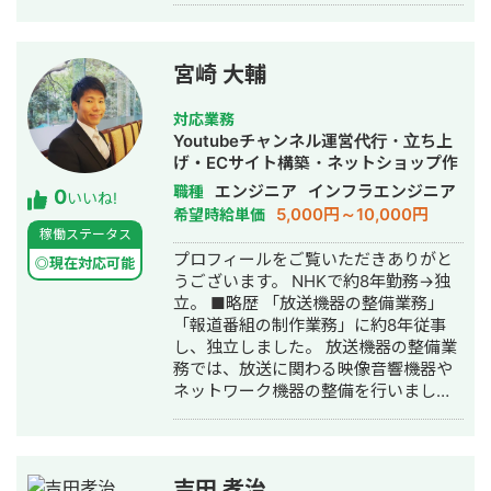
ア、PMとしてWebサイト制作やWebア
して立ち上げた経験多数 ・外資系企業
り。 また、モール内施策だけでなく外
プリケーション開発に従事。
が日本へ進出するためのメディア立ち
部施策（SNSや SEO）も踏まえたモー
上げおよび運営やマーケティング支援
ルハックを得意としており多くの店舗
の経験あり ・2次元イラストの動画チ
宮崎 大輔
でモール内ランキング1位を獲得。
ャンネルの立ち上げと運用の経験あ
り。漫画制作のディレクション経験も
対応業務
多数 ・やり取りしたクライアント数は
Youtubeチャンネル運営代行・立ち上
500以上 ・発注経験は少なくても300
げ・ECサイト構築・ネットショップ作
人以上、精査した人数は1,000人以上
成代行・ロゴデザイン・作成・動画制
エンジニア
インフラエンジニア
職種
0
いいね!
【経歴】 大学在学中（20歳）に個人で
作・動画編集
5,000円～10,000円
希望時給単価
開始したサイト・SNS・LINE・
稼働ステータス
YouTube運営およびコンテンツ制作と
プロフィールをご覧いただきありがと
◎現在対応可能
販売活動を自社事業として開始。 大学
うございます。 NHKで約8年勤務→独
休学中、ベンチャー企業へ入社し、約1
立。 ■略歴 「放送機器の整備業務」
年間、営業販売・イベント企画運営・
「報道番組の制作業務」に約8年従事
人材スカウト業務などを経験しつつ、
し、独立しました。 放送機器の整備業
代表から経営を学ぶ。 24歳の時に
務では、放送に関わる映像音響機器や
WEBマーケティングに関する受託業を
ネットワーク機器の整備を行いまし
個人事業として開始。 300以上のクラ
た。番組制作業務では、報道番組を中
イアントより業務受託し、当初はウェ
心にテクニカルディレクター、スイッ
ブディレクターとしてライターの採
チャー業務に従事し、NHKの報道番組
用・管理・教育、自身でも1,000本以上
（おはよう日本、定時ニュース、首都
の記事を執筆、SNSやLINEや
吉田 孝治