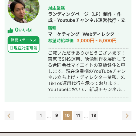
軸として、合計20社のコンサル 以下、
対応業務
主な実績です。 ○実績 例）楽天株式会
ランディングページ（LP）制作・作
社 -以下は、楽天Carマガジンは僕が監
成・Youtubeチャンネル運営代行・立
修しているSEOメディアです。 数ヶ月
ち上げ・SNS運用代行・記事作成代
職種
0
で数十万PV規模のサイトになっており
いいね!
行・ライティング・ホームページ制
マーケティング
Webディレクター
ます。
作・作成・動画制作・動画編集
3,000円～5,000円
稼働ステータス
希望時給単価
https://carservice.rakuten.co.jp/magazin
※サイト設計、キーワード選定、など一
◎現在対応可能
ご覧いただきありがとうございます！
貫して請け負いました。 その他にも、
東京でSNS運用、映像制作を展開して
病院、クリニック、教育業界（塾）な
る合同会社マイエイトの高橋健斗と申
どへのコンサルティング経験が特に豊
します。現在企業様のYouTubeチャン
富です。 まずは、zoom無料面談など
ネル立ち上げ・ディレクター業務、X、
で貴社のWEB戦略を一緒に練ります！
TikTok運用代行を承っております。
お気軽にお問合せください！ ○私のサ
YouTubeにおいて、新規チャンネルの
ービスURL https://growth-
立ち上げから、登録者12万人を超える
value.co.jp/
ゲーム会社のチャンネルディレクター
も行っております。 各SNSでただ運用
するだけではなく、お客様の売り上げ
1
...
9
10
11
...
19
やKPIに繋がるよう設計、企画立案を行
う部分から入らせていただいておりま
す。 SNS運用の人材リソースが不足し