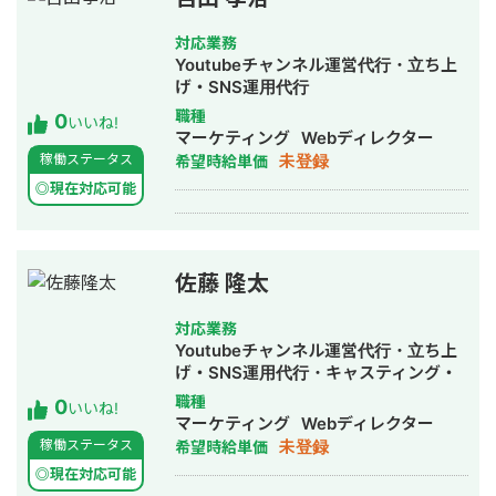
圏向け放送など）を担当しておりまし
YouTube・TikTok運用の代行、コンサ
た。 直近では医療系の配信を実施する
ルティング業務など、幅広く対応。 28
対応業務
企業から案件をいただいており、医療
歳で法人化し、現在はSEO・
Youtubeチャンネル運営代行・立ち上
系や配信に関わるノウハウも持ってい
YouTube・TikTokなどのコンテンツ制
げ・SNS運用代行
ます。 ■整備業務 Youtubeや独自プラ
作や運営といったWEB集客の代行業
職種
0
ットフォーム向けの配信スタジオ、撮
いいね!
務、サイト制作およびUIUXの改善、販
マーケティング
Webディレクター
影スタジオの構築、整備、改善ができ
売戦略の設計、LP改善、コンサルティ
未登録
稼働ステータス
希望時給単価
ます。 映像や音響の専門的なアプロー
ングなどの事業を行っている。 プロジ
チから、運用者が使いやすい系統の構
◎現在対応可能
ェクトリーダーやプロジェクトマネー
築が可能です。 SDI信号・音声信号の
ジャー、グロースハックコンサルタン
処理はもちろん、Blackmagic
トとしての業務をメインに事業を拡大
Design、AJA、YAMAHA、TriCaster
中。
などの業界内でスタンダードとなって
佐藤 隆太
いる機器の導入、ラック施工まで難な
く請け負えます。 また映像機器の代理
対応業務
店も持っておりますので、専門機器を
Youtubeチャンネル運営代行・立ち上
スムーズに導入することができます。
げ・SNS運用代行・キャスティング・
■制作業務 生配信や収録のオペレーシ
動画制作・動画編集
職種
0
ョンを担当可能です。 テレビ業界で培
いいね!
マーケティング
Webディレクター
った専門的なスイッチングができま
未登録
稼働ステータス
希望時給単価
す。 中〜大規模配信であれば、その他
の担当者を含めてアサインが可能で
◎現在対応可能