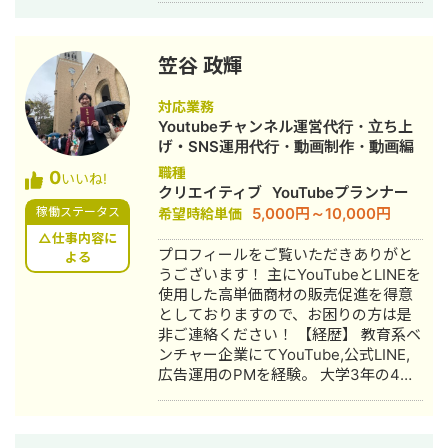
す。 またテレビ業界で活躍するディレ
クター、編集者とも繋がりがあるた
め、ハイクオリティーな映像制作がで
きます。
笠谷 政輝
対応業務
Youtubeチャンネル運営代行・立ち上
げ・SNS運用代行・動画制作・動画編
集
職種
0
いいね!
クリエイティブ
YouTubeプランナー
5,000円～10,000円
稼働ステータス
希望時給単価
△仕事内容に
プロフィールをご覧いただきありがと
よる
うございます！ 主にYouTubeとLINEを
使用した高単価商材の販売促進を得意
としておりますので、お困りの方は是
非ご連絡ください！ 【経歴】 教育系ベ
ンチャー企業にてYouTube,公式LINE,
広告運用のPMを経験。 大学3年の4月
に独立し、独立半年後からStockSunに
参画。 現在は8つのYouTubeチャンネ
ルを運用中。