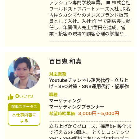
ァッション専門学校卒業。 ■ 株式会社
ワールドストアパートナーズ入社 JR名
古屋タカシマヤのメンズブランド販売
員として入社。入社1年半で副店長に就
任し、年間個人売上1億円を達成。営
業・接客の現場で顧客心理の掌握と売
上最大化のノウハウを体得。7年間在
籍。 ■ 医療専門学校入学 勤務中のケ
ガを機に医療業界への関心が高まり、
26歳で退職。国家資格取得を目指し医
百目鬼 和真
療短期大学へ入学。 ■ 柔道整復師 国
家資格取得・整形外科入職 資格取得
対応業務
後、岐阜県内の整形外科クリニックに
Youtubeチャンネル運営代行・立ち上
入職。臨床の現場で集客・経営課題を
げ・SEO対策・SNS運用代行・記事作
肌で感じ、デジタルマーケティングへ
成代行・ライティング・ホームページ
職種
0
の関心が深まる。 ■ 誠美接骨院 創
いいね!
制作・作成・オウンドメディア制作・
マーケティング
業・FC学習塾 オーナー就任 岐阜県に
構築・運用代行・漫画制作
マーケティングプランナー
稼働ステータス
「誠美接骨院」を開業。県下初の取り
3,000円～5,000円
希望時給単価
組みとして交通事故専門弁護士法人と
△仕事内容に
の業務提携を締結し、客単価80,000円
よる
立ち上げからグロース、採用&内製化ま
の高単価ビジネスモデルを確立。その
で行えるSEO職人。 とくにコンテンツ
後、FC学習塾「キミノスクール岐阜
SEO・SEM領域におけるプロ中のプロ