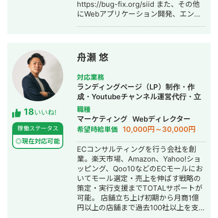
https://bug-fix.org/siid また、その他
り。同時に50人ほどのライターを管
として実績を積み上げています。
にWebアプリケーション開発、エンジ
理・教育、キーワード精査、新規ライ
ニア採用、Webマーケティングの3つ
ターの募集・採用、220本の構成作成
の軸でお仕事させていただいておりま
と記事添削（毎月合計440本）を1人で
す。 【主なSNS】 ・YouTube：チャン
行う ・少ないリソースで立ち上げた自
ネル登録者様数9万人 ・TikTok：フォ
身のサイトは、検索エンジン流入のみ
舟瀬 悠
ロワー様1.3万人 ・Twitter：フォロワ
で月間18万PV以上を記録 ・2年間放置
ー様0.6万人 【略歴】 ・2021.02 - 現在
状態で月間6万PV以上を維持し続ける
対応業務
独立し、toB向けWebコンサル、技術顧
サイトも1から運営して保有（現在8年
ランディングページ（LP）制作・作
問、SNSマーケティングに従事。 また
以上放置し月間3万PV程度） ・依頼を
成・Youtubeチャンネル運営代行・立
2021年9月よりミネルバ大学院にてデ
受け執筆した記事は狙ったキーワード
ち上げ・ECサイト構築・ネットショッ
職種
18
ータサイエンスを専攻中。 ・2015.10 -
でSEO上位を獲得しているもの多数 ・
いいね!
プ作成代行・SEO対策・SNS運用代
マーケティング
Webディレクター
2021.06 単身セブに渡り、海外拠点の
自身で執筆した記事は2,000本以上 ・
行・ホームページ制作・作成・バナー
10,000円～30,000円
稼働ステータス
希望時給単価
LIG Philippines Inc.を立ち上げ、代表
記事のリライトを行い、SEO順位の上
制作・デザイン・ロゴデザイン・作
取締役に就任。フィリピン拠点チーム
昇、アクセス数の上昇、CVRを上昇さ
◎現在対応可能
成・リスティング広告運用代行・オウ
ECコンサルティングを行う会社を創
全体のマネジメント、PM、人事に従事
せた経験多数 ・サイトのUIUXの改善お
ンドメディア制作・構築・運用代行・
業。楽天市場、Amazon、Yahoo!ショ
する。 在籍中に従業員100名体制、年
よびやコーディング面からのSEO改善
動画制作・動画編集
ッピング、Qoo10などのECモールにお
間売上約2.5億ペソ（約6億円）規模の
や施策の打診、デバッグ業務の経験多
いてモール選定・売上を伸ばす戦略の
組織にまで成長させる。 ・2012.09 -
数 ・SEOやメディアのコンサル、分析
策定・実行支援までTOTALサポートが
2015.09 大学を卒業後、LIG Inc.にWeb
改善、オペレーションの確立などの経
可能。 店舗立ち上げ初期から月商1億
デザイナー/エンジニアとしてジョイ
験多数 ・クライアントのメディアや
円以上の店舗まで過去100社以上を支援
ン。 在籍中にフロントエンドエンジニ
SNSやYouTube,TikTokをゼロから設計
し、幅広いジャンルでグロース経験あ