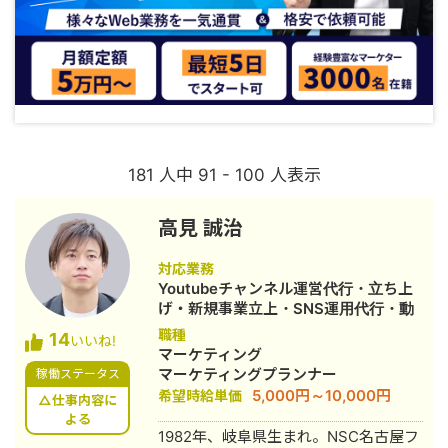
181 人中 91 - 100 人表示
高見 誠治
対応業務
Youtubeチャンネル運営代行・立ち上
げ・新規事業立上・SNS運用代行・動
画制作・動画編集
職種
14
いいね!
マーケティング
マーケティングプランナー
稼働ステータス
5,000円～10,000円
希望時給単価
△仕事内容に
よる
1982年、岐阜県生まれ。NSC名古屋フ