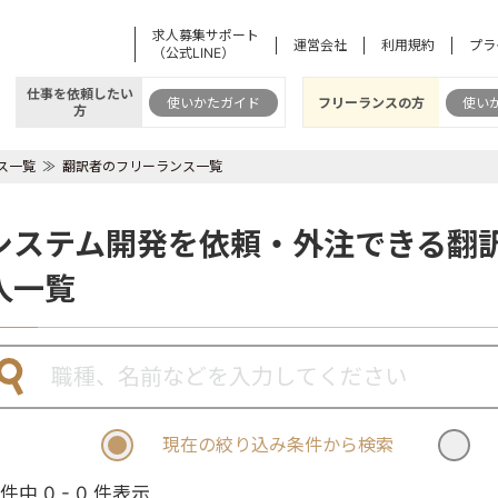
求人募集サポート
運営会社
利用規約
プラ
（公式LINE）
仕事を依頼したい
使いかたガイド
フリーランスの方
使い
方
ス一覧
翻訳者のフリーランス一覧
システム開発を依頼・外注できる翻
人一覧
現在の絞り込み条件から検索
 件中 0 - 0 件表示