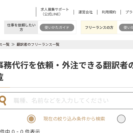
求人募集サポート
運営会社
利用規約
プラ
（公式LINE）
仕事を依頼したい
使いかたガイド
フリーランスの方
使い
方
ス一覧
翻訳者のフリーランス一覧
事務代行を依頼・外注できる翻訳者
覧
現在の絞り込み条件から検索
 件中 0 - 0 件表示