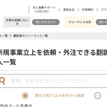
求人募集サポート
運営会社
利用規約
プラ
（公式LINE）
仕事を依頼したい
使いかたガイド
フリーランスの方
使い
方
ス一覧
翻訳者のフリーランス一覧
新規事業立上を依頼・外注できる翻
人一覧
現在の絞り込み条件から検索
 件中 0 - 0 件表示