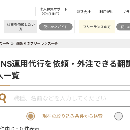
求人募集サポート
運営会社
利用規約
プラ
（公式LINE）
仕事を依頼したい
使いかたガイド
フリーランスの方
使い
方
ス一覧
翻訳者のフリーランス一覧
SNS運用代行を依頼・外注できる翻
人一覧
現在の絞り込み条件から検索
 件中 0 - 0 件表示