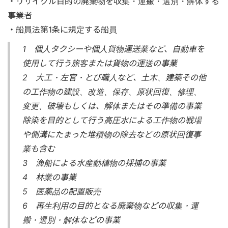
・リサイクル目的の廃棄物を収集・運搬・選別・解体する
事業者
・船員法第1条に規定する船員
1 個人タクシーや個人貨物運送業など、自動車を
使用して行う旅客または貨物の運送の事業
2 大工・左官・とび職人など、土木、建築その他
の工作物の建設、改造、保存、原状回復、修理、
変更、破壊もしくは、解体またはその準備の事業
除染を目的として行う高圧水による工作物の戦場
や側溝にたまった堆積物の除去などの原状回復事
業も含む
3 漁船による水産動植物の採捕の事業
4 林業の事業
5 医薬品の配置販売
6 再生利用の目的となる廃棄物などの収集・運
搬・選別・解体などの事業