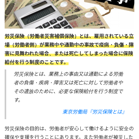
労災保険（労働者災害補償保険）とは、雇用されている立
場（労働者側）が業務中や通勤中の事故で疫病・負傷・障
害に見舞われた場合、または死亡してしまった場合に保険
給付を行う制度のことです。
労災保険とは、業務上の事由又は通勤による労働
者の負傷・疾病・障害又は死亡に対して労働者や
その遺族のために、必要な保険給付を行う制度で
す。
東京労働局『労災保険とは』
労災保険の目的は、労働者が安心して働けるように安全の
確保や支援を行うことにあります。また労働者が被災した