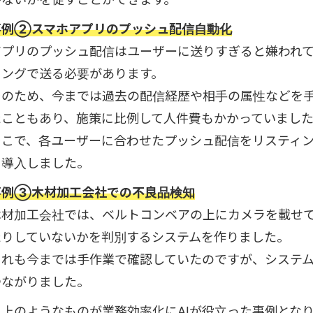
事例②スマホアプリのプッシュ配信自動化
アプリのプッシュ配信はユーザーに送りすぎると嫌われ
ミングで送る必要があります。
そのため、今までは過去の配信経歴や相手の属性などを
たこともあり、施策に比例して人件費もかかっていまし
そこで、各ユーザーに合わせたプッシュ配信をリスティ
を導入しました。
事例③木材加工会社での不良品検知
木材加工会社では、ベルトコンベアの上にカメラを載せ
たりしていないかを判別するシステムを作りました。
これも今までは手作業で確認していたのですが、システ
つながりました。
以上のようなものが業務効率化にAIが役立った事例とな