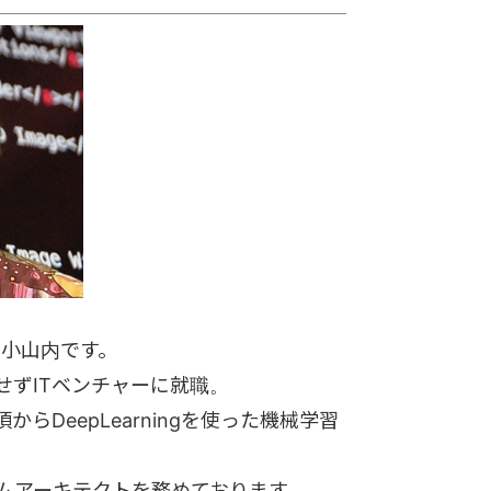
す小山内です。
せずITベンチャーに就職。
からDeepLearningを使った機械学習
ステムアーキテクトを務めております。