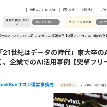
無料コンシェルジュ
運営会社
利用規約
プラ
仕事を依頼したい
使いかたガイド
フリーランスの方
使い
方
卒のAIスペシャリストに聞く、企業でのAI活用事例【突撃フリーランス/小山内美悠
「21世紀はデータの時代」東大卒の
く、企業でのAI活用事例【突撃フリ
tockSunサロン運営事務局
記事制作日
2021年06月14日