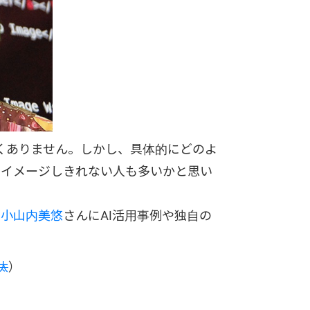
なくありません。しかし、具体的にどのよ
ちイメージしきれない人も多いかと思い
る
小山内美悠
さんにAI活用事例や独自の
汰
）