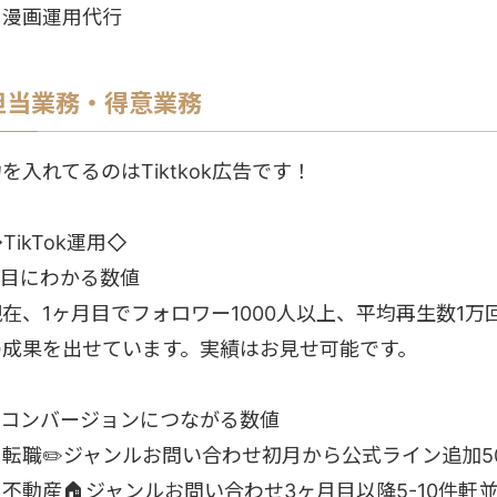
・漫画運用代行
担当業務・得意業務
を入れてるのはTiktkok広告です！
TikTok運用◇
︎目にわかる数値
現在、1ヶ月目でフォロワー1000人以上、平均再生数1
の成果を出せています。実績はお見せ可能です。
▶︎コンバージョンにつながる数値
・転職✏️ジャンルお問い合わせ初月から公式ライン追加5
・不動産🏠ジャンルお問い合わせ3ヶ月目以降5-10件軒