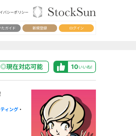
イバシーポリシー
かたガイド
新規登録
ログイン
◎現在対応可能
10
いいね!
！
スティング
・