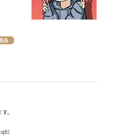
粧品
ます。
Ukq6）