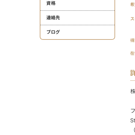
資格
希
連絡先
ス
ブログ
得
在
株
S
（