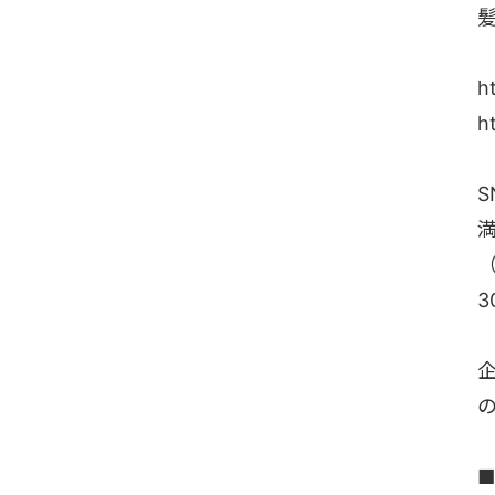
h
h
S
（
3