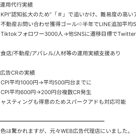
■運用代行実績
・KPI”認知拡大のため”「＃」で追いかけ、難易度の高い
不動産お問い合わせ獲得ゴール⇨半年でLINE追加平均50
Tiktokフォロワー3000人→他SNSに遷移目標でTwitte
飲食店/不動産/アパレル/人材等の運用実績支援あり
■広告CRの実績
CPI平均1000円→平均500円台までに
CPI平均600円→200円台複数CR発生
キャスティングも得意のためスパークアドも対応可能
━━━━━━━━━━━━━━━━━━━━
髪色は驚かれますが、元々WEB広告代理店にいました。