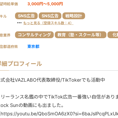
3,000円～5,000円
望時給単価
SNS広告
SNS広告
戦略設計
キル
・・・
もっと見る（登録スキル数：4）
コンサルティング
教育（塾・スクール等）
化
意業界
東京都
住都道府県
詳細プロフィール
式会社VAZLABO代表取締役/TikTokerでも活動中
フリーランス名鑑の中でTikTok広告一番強い自信があり
tock Sunの動画にも出ました。
https://youtu.be/QboSmOA6zX0?si=6baJslPcqPLx