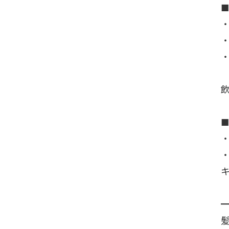
・
・
・
・