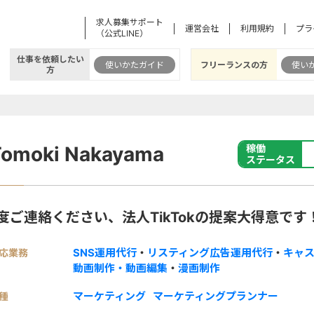
求人募集サポート
運営会社
利用規約
プラ
（公式LINE）
仕事を依頼したい
使いかたガイド
フリーランスの方
使い
方
Tomoki Nakayama
稼働
ステータス
1度ご連絡ください、法人TikTokの提案大得意です
SNS運用代行
・
リスティング広告運用代行
・
キャ
応業務
動画制作・動画編集
・
漫画制作
マーケティング
マーケティングプランナー
種