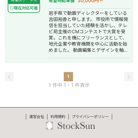
30,000円～
希望時給単価
動画制作・動画編集・作曲
◎現在対応可能
岩手県で動画ディレクターをしている
吉田裕香と申します。 市役所で情報発
信を担当していた経験を活かし、テレ
ビ局主催のCMコンテストで大賞を受
賞。これを機にフリーランスとして、
地元企業や教育機関を中心に活動を始
めました。 動画編集とデザインを軸
に、総合的な制作を行っています。単
に「形にする」だけでなく、クライア
ント様の顧客にも価値を提供できる仕
事をモットーに、企画段階から携わ
1
り、最適なソリューションをご提案し
1 件中 1 - 1 件表示
ます。
運営会社
利用規約
プライバシーポリシー