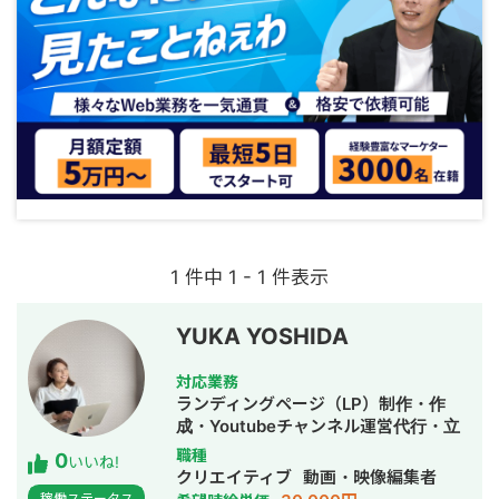
1 件中 1 - 1 件表示
YUKA YOSHIDA
対応業務
ランディングページ（LP）制作・作
成・Youtubeチャンネル運営代行・立
ち上げ・ECサイト構築・ネットショッ
職種
0
いいね!
プ作成代行・バナー制作・デザイン・
クリエイティブ
動画・映像編集者
ロゴデザイン・作成・イラスト制作・
稼働ステータス