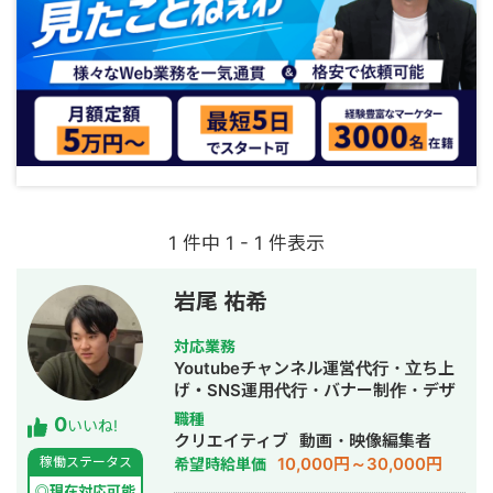
1 件中 1 - 1 件表示
岩尾 祐希
対応業務
Youtubeチャンネル運営代行・立ち上
げ・SNS運用代行・バナー制作・デザ
イン・動画制作・動画編集
職種
0
いいね!
クリエイティブ
動画・映像編集者
10,000円～30,000円
稼働ステータス
希望時給単価
◎現在対応可能