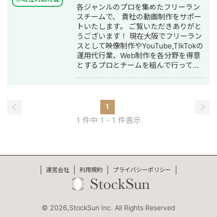
各ジャンルのプロを集めたフリーラン
スチームで、 貴社の動画制作をサポー
トいたします。 ご覧いただきありがと
うございます！ 現在大阪でフリーラン
スとして映像制作やYouTube,TIkTokの
運用代行業、Web制作を各分野を得意
とするプロとチームを組んで行ってお
ります。 【経歴】 ◆中学2年生(14歳)
映像制作開始 趣味として動画を撮
影、編集しYouTubeに投稿 イベント
や記念動画などを保護者や学校から依
1
頼を受け作成 ◆私立高校卒業(2016年
1 件中 1 - 1 件表示
3月) 高校野球を3年間(2015年 夏 甲
子園出場) 野球以外のスポーツ医療や
スポーツに対する知識を学び始める。
◆4年生大学卒(2020年3月) 大学2
年時に大学や企業様からお仕事として
運営会社
利用規約
プライバシーポリシー
映像制作の仕事を受注 YouTube動画
編集の受託を開始 根性と熱量を野球
で磨きました！ ◆求人広告代理店入社:
営業(2020年4月) 企業の組織構成や
© 2026,StockSun Inc. All Rights Reserved
ビジネスマナー、営業を学ぶために就