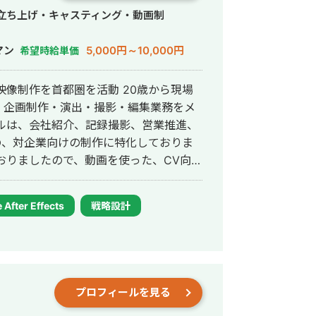
行・立ち上げ・キャスティング・動画制
マン
5,000円～10,000円
希望時給単価
映像制作を首都圏を活動 20歳から現場
、企画制作・演出・撮影・編集業務をメ
ルは、会社紹介、記録撮影、営業推進、
どの、対企業向けの制作に特化しておりま
トした映像制作が得意です。 平日、
時間は確保できます。 東京全域でしたら打
After Effects
戦略設計
日中、夜共に比較的連絡もマメに取れる
せていただきます。 やり取り
mなど対応致します。 ご縁があれば幸いです。よ
京虎ノ門ヒルズ
プロフィールを見る
ラフィッ