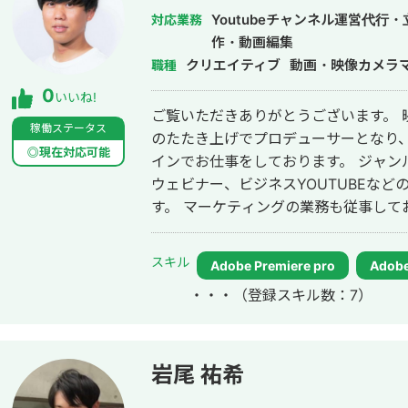
Youtubeチャンネル運営代
対応業務
作・動画編集
クリエイティブ
動画・映像カメラ
職種
0
いいね!
ご覧いただきありがとうございます。 
稼働ステータス
のたたき上げでプロデューサーとなり
◎現在対応可能
インでお仕事をしております。 ジャン
ウェビナー、ビジネスYOUTUBEな
す。 マーケティングの業務も従事しておりましたので、動画を使った、CV向
上、CPAの改善など、目的や数字にコミッ
土日、特に関係なく、1日6時間〜12
スキル
Adobe Premiere pro
Adobe 
ち合わせはオフラインでも可能です。 
・・・
（登録スキル数：7）
環境です。 正確・迅速・柔軟に対応さ
LINE,Teams,Chatwork、Zoo
ろしくお願い致します。 ●実績 ・アサヒグループホールディングス_創業イン
タビュー kenja.tv/president/detl64zb.html ・アンダーズ東
岩尾 祐希
_PR映像 https://youtu.be/N8fVyYfwccQ ・ECサイト誘導インフォグ