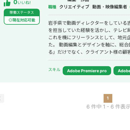
0
いいね!
クリエイティブ
動画・映像編集者
職種
稼働ステータス
◎現在対応可能
岩手県で動画ディレクターをしている吉田裕香と申
を担当していた経験を活かし、テレビ
これを機にフリーランスとして、地元
た。 動画編集とデザインを軸に、総合的な制作を行っています。単に「形にす
る」だけでなく、クライアント様の顧
に、企画段階から携わり、最適なソリ
スキル
Adobe Premiere pro
Adobe 
1
6 件中 1 - 6 件表