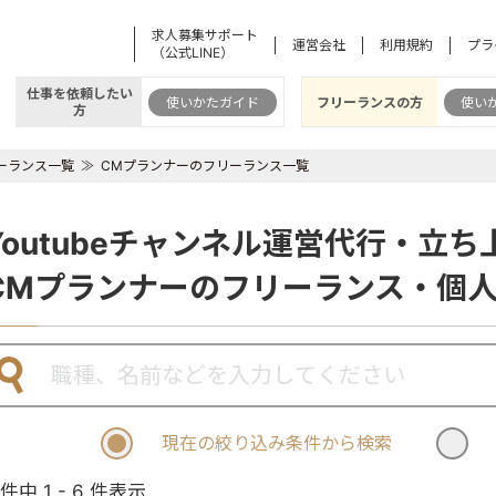
求人募集サポート
運営会社
利用規約
プラ
（公式LINE）
仕事を依頼したい
使いかたガイド
フリーランスの方
使い
方
ーランス一覧
CMプランナーのフリーランス一覧
Youtubeチャンネル運営代行・立
CMプランナーのフリーランス・個
現在の絞り込み条件から検索
 件中 1 - 6 件表示