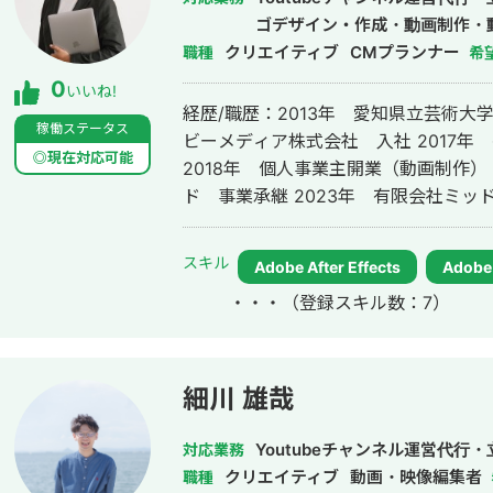
月)
ゴデザイン・作成・動画制作・
クリエイティブ
CMプランナー
職種
希
0
いいね!
経歴/職歴：2013年 愛知県立芸術大
稼働ステータス
ビーメディア株式会社 入社 2017
◎現在対応可能
2018年 個人事業主開業（動画制作）
ド 事業承継 2023年 有限会社ミッ
スキル
Adobe After Effects
Adobe 
・・・
（登録スキル数：7）
細川 雄哉
Youtubeチャンネル運営代
対応業務
クリエイティブ
動画・映像編集者
職種