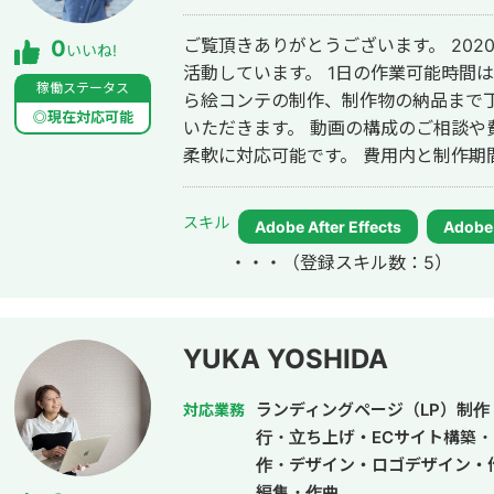
ご覧頂きありがとうございます。 2020年より動画制作のフリーランスとして
0
いいね!
活動しています。 1日の作業可能時間は8時間
稼働ステータス
ら絵コンテの制作、制作物の納品まで
◎現在対応可能
いただきます。 動画の構成のご相談や
柔軟に対応可能です。 費用内と制作期
させていただきます。 迅速な対応が可
す。
スキル
Adobe After Effects
Adobe 
・・・
（登録スキル数：5）
YUKA YOSHIDA
ランディングページ（LP）制作・
対応業務
行・立ち上げ・ECサイト構築
作・デザイン・ロゴデザイン・
編集・作曲