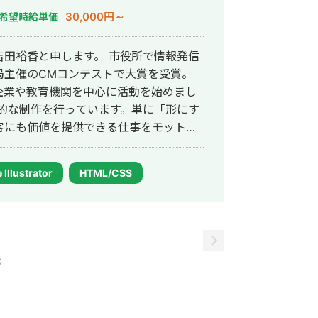
30,000円～
希望時給単価
します。 市役所で情報発信
局主催のCMコンテストで大賞を受賞。
企業や教育機関を中心に活動を始めまし
客にも価値を提供できる仕事をモットー
ューションをご提案します。
Illustrator
HTML/CSS
示