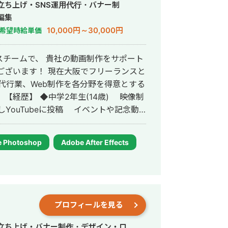
・スマホ向け広告クリエイ
・立ち上げ・SNS運用代行・バナー制
365272885/c3f43e217c ・シャト
編集
/youtu.be/EgjqlSsW3M4 ・ア
10,000円～30,000円
希望時給単価
tps://youtu.be/1XHOS5BjT6o
 日本最大級_社内報オンラインイベント
チームで、 貴社の動画制作をサポート
ア大使館様』 サウジアラビア王子・元
◆『ディスカバリーチャンネルコンテン
の運用代行業、Web制作を各分野を得意とする
ンピック選手ドキュメンタリー ◆『ゲー
像制
イフアフター、幻妖物語など
YouTubeに投稿 イベントや記念動
月) 高
出場) 野球以外のスポーツ医療やスポーツ
 Photoshop
Adobe After Effects
20年3月) 大学2年時に大
仕事を受注 YouTube動画編集の受託
2020
めの動画を作成 YouTube動画編集受
プロフィールを見る
も関係性はよく現在は取引先です ◆
 ◆株式会社ヒノカゲを設立(2025年12
行・立ち上げ・バナー制作・デザイン・ロ