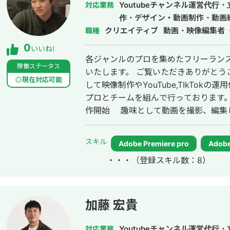
ク https://vimeo.com/436345798/525c8328ed 
Youtubeチャンネル運営代行
対応業務
ティブ（※ロゴ無Ver） https://vimeo.com/
作・デザイン・動画制作・動画
ーレストラン ジョエル・ロブションPR https:/
クリエイティブ
動画・映像編集者
職種
ディダススパイクPR_YOUTUBEコンテンツ ht
0
いいね!
（その他実績） ◆『ウェビナー動画』
各ジャンルのプロを集めたフリーランス
で視聴率一番を獲得 ◆『サウジアラビ
稼働ステータス
いたします。 ご覧いただきありがとうございます！ 現在大阪でフリーランスと
防衛大臣河野太郎インタビュー撮影 
◎現在対応可能
して映像制作やYouTube,TIkTok
ツ』 国際オリンピック案件_未来オリ
プロとチームを組んで行っております。 【経歴】 ◆中学2年生(14歳) 映
ム広告クリエイティブ』 荒野行動、ラ
作開始 趣味として動画を撮影、編集し
画などを保護者や学校から依頼を受け作成 ◆私立高校卒業(2016年 3
校野球を3年間(2015年 夏 甲子園
スキル
Adobe Premiere pro
Adobe
に対する知識を学び始める。 ◆4年生大学卒(20
・・・
（登録スキル数：8）
学や企業様からお仕事として映像制作の
を開始 根性と熱量を野球で磨きました！ ◆求人広告代理店入社:営業(
年4月) 企業の組織構成やビジネスマナー、営業を学ぶために就職 求人広
告の営業と並行して企業の人材採用のた
加藤 宏貴
託は一旦休止 退職後も社長や社員と
フリーランスとして独立(2022年4月)
Youtubeチャンネル運営代
対応業務