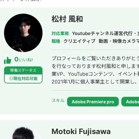
松村 風和
Youtubeチャンネル運営代
対応業務
クリエイティブ
動画・映像カメラ
職種
プロフィールをご覧いただきありがとう
0
いいね!
を行なっております松村風和と申します
稼働ステータス
業VP、YouTubeコンテンツ、イベ
◎現在対応可能
2021年1月に個人事業主として開業し
スキル
Adobe Premiere pro
Adobe
Motoki Fujisawa