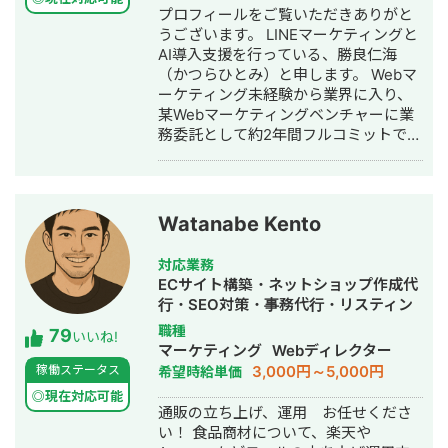
プロフィールをご覧いただきありがと
うございます。 LINEマーケティングと
AI導入支援を行っている、勝良仁海
（かつらひとみ）と申します。 Webマ
ーケティング未経験から業界に入り、
某Webマーケティングベンチャーに業
務委託として約2年間フルコミットで参
画。スクール・講座・コーチング事業
を中心に、ローンチ、公式LINE運用、L
ステップ構築、配信設計、KPI管理、フ
ァネル改善、広告運用など、売上に直
Watanabe Kento
結するマーケティング実務に携わって
きました。 現在は独立し、Meta広告・
対応業務
Google広告を中心とした広告運用代行
ECサイト構築・ネットショップ作成代
から、広告で獲得した見込み客をLINE
行・SEO対策・事務代行・リスティン
登録へつなげる導線設計、登録後の公
グ広告運用代行
職種
79
式LINE・Lステップ・UTAGE・エルメ
いいね!
マーケティング
Webディレクター
を活用した教育配信、個別相談・体験
3,000円～5,000円
稼働ステータス
希望時給単価
申込・成約までのファネル改善まで一
気通貫で支援しています。 累計100ア
◎現在対応可能
通販の立ち上げ、運用 お任せくださ
カウント以上のLINE運用・支援、スク
い！ 食品商材について、楽天や
ール支援19社、ローンチ支援累計5億円