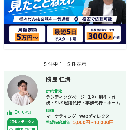
5 件中 1 - 5 件表示
勝良 仁海
対応業務
ランディングページ（LP）制作・作
成・SNS運用代行・事務代行・ホーム
ページ制作・作成・リスティング広告
職種
0
いいね!
運用代行・AI活用
マーケティング
Webディレクター
5,000円～10,000円
稼働ステータス
希望時給単価
◎現在対応可能