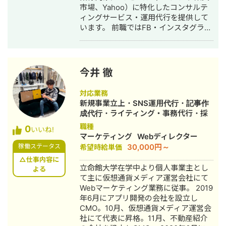
市場、Yahoo）に特化したコンサルテ
ィングサービス・運用代行を提供して
います。 前職ではFB・インスタグラム
の広告運用、楽天市場の店長を担当し
ていました。
今井 徹
対応業務
新規事業立上・SNS運用代行・記事作
成代行・ライティング・事務代行・採
用代行
職種
0
いいね!
マーケティング
Webディレクター
30,000円～
稼働ステータス
希望時給単価
△仕事内容に
立命館大学在学中より個人事業主とし
よる
て主に仮想通貨メディア運営会社にて
Webマーケティング業務に従事。 2019
年6月にアプリ開発の会社を設立し
CMO。10月、仮想通貨メディア運営会
社にて代表に昇格。11月、不動産紹介