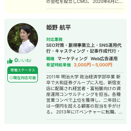
の会社を設立しCMO。 2020年6月にキ
ッチンカー運営の会社を設立しCMO。
2022年1月、個人事業を法人成りさせ
る形で主に証券会社や金融系サービス
に強みを持ったマーケティングコンサ
姫野 航平
ルを行う個人会社SNOW WHITE（現ス
ノーホワイト）を設立。11月、完全無
対応業務
所属の札幌市議会議員山口かずさ連合
SEO対策・新規事業立上・SNS運用代
後援会代表。 2023年12月、今井とお
行・キャスティング・記事作成代行・
る政策研究会代表。 2024年3月、みろ
ライティング・事務代行・リスティン
マーケティング
Web広告運用
職種
0
く経政研究会会計責任者の職務代行
いいね!
グ広告運用代行・オウンドメディア制
3,000円～5,000円
希望時給単価
者。10月、スノーホワイトの子会社と
作・構築・運用代行・営業代行
稼働ステータス
してジュエリー販売会社Snow
2011年 明治大学 政治経済学部卒業 新
White（現MYRT Harmony）を設立し
◎現在対応可能
卒で大和証券グループに入社、新宿支
CMO。 2025年3月、不動産紹介会社売
店に配属され経営者・富裕層向けの資
却。4月、買取フランチャイズ運営会社
産運用コンサルティングを担当。各種
を設立しCMO。 2026年1月、経営コン
営業コンペで上位を獲得し、二年目に
サルティング及び資産管理を行う株式
は一億円を超える顧客の担当を手がけ
会社AT&iホールディングス設立。3
る。 2013年にITベンチャーに転職、社
月、MYRT Harmony一部売却。
内ベンチャーで広告代理事業を立ち上
げ、スマートフォン広告の企画営業を
開始。東証一部企業から、上場系メガ