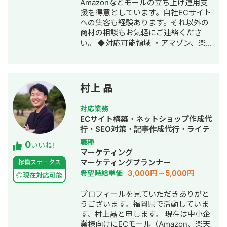
Amazonなどモールの立ち上げ運用支
以上の経験があります。 広告で集客し
援を得意としています。自社ECサイト
て終わりではなく、LINE登録後の相談
への集客も経験あります。それ以外の
率・申込率・成約率まで数字を見なが
商材の相談もお気軽にご連絡くださ
ら改善することを大切にしています。
い。 ◆対応可能領域 ・アマゾン、楽天
丁寧かつ成果につながる運用を心がけ
の立上げ運用全般 ・自社EC 集客全般
ておりますので、よろしくお願いいた
・スポーツジム web集客全般 ・住宅関
します。
連 広告運用 ◆経歴 千葉大学大学院卒
業→製造会社でのプラントエンジニア
村上 晶
を経てEC専門のマーケターへ転職。主
にGoogle、Metaの広告運用を中心に
対応業務
担当。 ◆実績 ・地方レトルト食品EC
ECサイト構築・ネットショップ作成代
の立ち上げ支援。自社サイトへの集客
行・SEO対策・記事作成代行・ライテ
を行い、売上0→10万/月 を1か月で達
ィング・事務代行・リスティング広告
職種
0
成。 ・ポータルサイトへの集客対策
いいね!
運用代行
マーケティング
で、サイト構造の改善を実施し300
マーケティングプランナー
稼働ステータス
万-400万PV/月を達成。 ・単価4000-
3,000円～5,000円
希望時給単価
5000円のギフト食品ECの広告運用を
◎現在対応可能
見直し、CPAの半減を達成。 ・スポー
プロフィールを見ていただきありがと
ツジム Google広告運用、住宅関連
うございます。福岡県で活動していま
Meta広告運用経験もあり
す、村上晶と申します。 現在は中小企
業様向けにECモール（Amazon、楽天