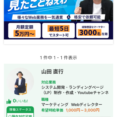
1 件中 1 - 1 件表示
山田 直行
対応業務
システム開発・ランディングページ
（LP）制作・作成・Youtubeチャンネ
ル運営代行・立ち上げ・SEO対策・
職種
0
いいね!
SNS運用代行・記事作成代行・ライテ
マーケティング
Webディレクター
ィング・ホームページ制作・作成・リ
1,000円～3,000円
稼働ステータス
希望時給単価
スティング広告運用代行・動画制作・
◎現在対応可能