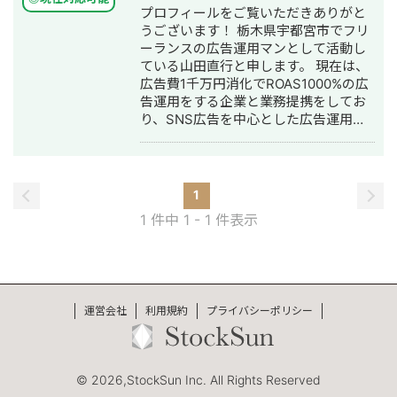
動画編集・作曲・AI活用
プロフィールをご覧いただきありがと
うございます！ 栃木県宇都宮市でフリ
ーランスの広告運用マンとして活動し
ている山田直行と申します。 現在は、
広告費1千万円消化でROAS1000%の広
告運用をする企業と業務提携をしてお
り、SNS広告を中心とした広告運用サ
ービスを提供しております。 映像ディ
レクターの知見を生かしたリール広告
が得意で、編集→投稿までワンストッ
プで行います。 個人で「広告」「動
1
画」のスキルを持っている広告運用マ
1 件中 1 - 1 件表示
ンは希少であり、「画像広告」よりも
「動画広告」の方がより訴求力も強い
ため、動画広告を検討されている方は
是非ご相談ください。
運営会社
利用規約
プライバシーポリシー
© 2026,StockSun Inc. All Rights Reserved