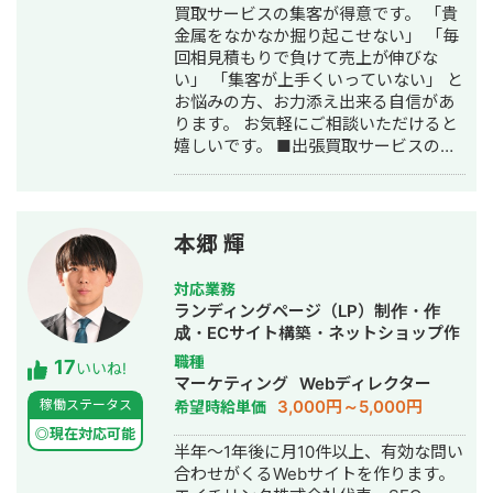
買取サービスの集客が得意です。 「貴
金属をなかなか掘り起こせない」 「毎
回相見積もりで負けて売上が伸びな
い」 「集客が上手くいっていない」 と
お悩みの方、お力添え出来る自信があ
ります。 お気軽にご相談いただけると
嬉しいです。 ■出張買取サービスの集
客成功事例 https://freelance-
meikan.com/freelance/355/blog/1175
■経歴・職歴 2020年6月〜 Webマー
ケ支援会社（当時社員7名）にインター
本郷 輝
ンとして参画し、案件獲得に向けた自
社集客（SEO・Web広告運用・LP制
対応業務
作・YouTubeチャンネル運用・メール
ランディングページ（LP）制作・作
マーケティング等）を担当。 2022年3
成・ECサイト構築・ネットショップ作
月 名古屋大学理学部数学科卒。 2022
成代行・SEO対策・記事作成代行・ラ
職種
17
年4月〜 Webマーケ会社勤務。人材
いいね!
イティング・ホームページ制作・作
マーケティング
Webディレクター
系クライアントを主に担当。 2024年11
成・オウンドメディア制作・構築・運
3,000円～5,000円
稼働ステータス
希望時給単価
月 これまでの経験を活かして独立し、
用代行
株式会社プラマーケを設立。 ホームペ
◎現在対応可能
半年～1年後に月10件以上、有効な問い
ージ：https://plumarke.co.jp/ ■実績
合わせがくるWebサイトを作ります。
（※一部抜粋） #広告運用 ・出張買取