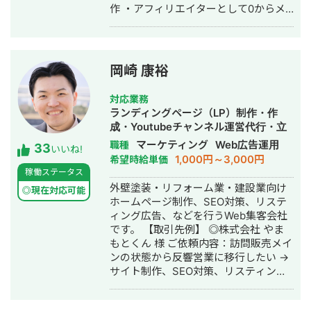
作 ・アフィリエイターとして0からメ
がらWeb制作の経験を積んできました
食店 ・官公庁
ディアを立ち上げグロースさせた経験
（バサジィ大分在籍時は完全プロ契約
から来る感覚値 ・メディア経由のリー
のため1年間休職）。 アスリートとし
ド獲得からインサイドセールまで一貫
ての経験で培った「やると決めたら徹
して対応可能 ＜スキル＞ ▼SEO対策
底的にやり抜く」精神で、お客様のプ
岡崎 康裕
・サイト改善 ・オウンドメディア運用
ロジェクトに全力で取り組みます。
・CV導線の設計 ▼BtoBマーケティン
対応業務
グ ・リード獲得戦略設計 ・ホワイトペ
ランディングページ（LP）制作・作
ーパー作成 ・メルマガ配信戦略の立
成・Youtubeチャンネル運営代行・立
案〜実行 ・インサイドセールス ＜実績
ち上げ・SEO対策・新規事業立上・
マーケティング
Web広告運用
職種
33
＞ ○ケース①：人材マッチングアプリ
いいね!
SNS運用代行・記事作成代行・ライテ
1,000円～3,000円
希望時給単価
（toB） ホワイトペーパー制作、ライ
ィング・ホームページ制作・作成・バ
稼働ステータス
ティングのディレクション、ライティ
ナー制作・デザイン・リスティング広
外壁塗装・リフォーム業・建設業向け
ング、獲得したリードへの架電全てを
◎現在対応可能
告運用代行・オウンドメディア制作・
ホームページ制作、SEO対策、リステ
一人で手を動かしてメディアを対応し
構築・運用代行・動画制作・動画編集
ィング広告、などを行うWeb集客会社
ました（一部ライターさんにも手伝っ
です。 【取引先例】 ◎株式会社 やま
てもらいました）。 ▶️問題・課題 クラ
もとくん 様 ご依頼内容：訪問販売メイ
イアントは元々、コンサル会社が入っ
ンの状態から反響営業に移行したい →
てメディアを立ち上げたものの、1件も
サイト制作、SEO対策、リスティング
リード獲得ができていない状況。 ここ
広告運用を実施 ◎株式会社 植田板金店
から、課題としては下記の４点がある
様 ご依頼内容：複数サイトのSEO対策
と仮説を立てました。 １. コンテンツ