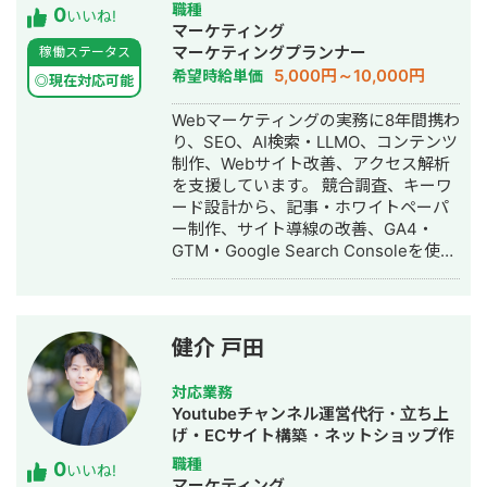
作ってコンテンツを投下したところ、
ドメディア制作・構築・運用代行・AI
職種
0
SNSメディア構築、運営 ・SNSコンサ
いいね!
ビッグキーワードで上位獲得を実現
活用
マーケティング
ルティング ●運用実績まとめ ▶︎不動
（現在は完全に死んだため、月1万円の
マーケティングプランナー
稼働ステータス
産・住宅メディア運用 運用1年6ヶ月で
アドセンス収益に甘んじています） ▶️
5,000円～10,000円
希望時給単価
合計20件の注文住宅の成約獲得 ▶︎採用
◎現在対応可能
施策 ・ビジュアルリッチな図解コンテ
ジャンル 薬学系企業様の新卒採用アカ
ンツを制作（1記事当たり10枚近くの図
Webマーケティングの実務に8年間携わ
ウント 運用6ヶ月: フォロワー400人で
解を入れた記事もあり） ・内部リンク
り、SEO、AI検索・LLMO、コンテンツ
Instagram経由の 新卒エ
構造とトピッククラスターを意識 ▶️結
制作、Webサイト改善、アクセス解析
ントリー者60名以上獲得 社会的養護施
果 ・個人でもメディアを運用して月次
を支援しています。 競合調査、キーワ
設の施設職員採用アカウント 運用1年:
で10万アクセス集める ・月次10万円の
ード設計から、記事・ホワイトペーパ
フォロワー3000人でInstagram経由の
収益、累計で100万円をあげる ・企業
ー制作、サイト導線の改善、GA4・
会員登録者40名以上獲得 ▶︎
メディアやWikipediaからの被リンクの
GTM・Google Search Consoleを使っ
バストアップメディア 運用6ヶ月: フォ
獲得を実現 ・仮想通貨領域でビッグキ
た効果測定まで一貫して対応します。
ロワー0→4.6万人 インスタLiveコラボ:
ーワードの「Web3」や「dao」等で検
診断だけで終わらせず、課題の優先順
豊胸希望者LINEリスト30名獲得 来店誘
索結果1ページ目達成
位を整理し、必要に応じて制作・実
導Live→新規来店で150万以上の売り上
装・改善運用まで支援します。 BtoB領
げ獲得 ▶︎大手食品メーカー公式アカウ
健介 戸田
域を中心に、人材育成、建築・不動
ント 運用6ヶ月: フォロワー3000→1.5
産、IT・DX、士業などの支援経験があ
万人 キャンペーン企画＋広告運用＋ク
対応業務
ります。現在は合同会社SuzuLaboを運
リエイティブの改善により フォロワー
Youtubeチャンネル運営代行・立ち上
営しています。
数の大幅獲得に成功 ▶︎ダイエットレシ
げ・ECサイト構築・ネットショップ作
ピ系メディア アフィリエイトで月
成代行・SEO対策・新規事業立上・
職種
0
100〜150万の売り上げ獲得 ▶︎暮らし系
いいね!
SNS運用代行・記事作成代行・ライテ
マーケティング