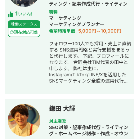
行支援をディレクション。 常時70件以
へのサイトの移行によりドメインへの
ティング・記事作成代行・ライティン
上のクライアント対応の統括。1年で対
サイト評価の集中 ・ドメイン配下に小
グ・バナー制作・デザイン・オウンド
職種
1
応したクライアントは200件以上。 プ
いいね!
学生の親御さんをターゲットにしたコ
メディア制作・構築・運用代行・動画
マーケティング
ロのセールスライターチームも束ね、
ラムメディアの立ち上げ ・経験者であ
制作・動画編集・採用代行
マーケティングプランナー
稼働ステータス
記事はもちろん、LPのコンテンツ、
るママさんライターを小学校の周りで
5,000円～10,000円
希望時給単価
SNS広告のテキスト、アウトバウンド
◎現在対応可能
チラシを配って募集 ▶️結果 ・ECサイ
営業文面の作成など売上にインパクト
ト本体が移行に伴いアクセスを150%
フォロワー100人でも採用・売上に直結
があるコピーの制作を主に担当 熱量の
増。 ・オウンドメディアも1年で月次8
する SNS運用戦略と実行支援をまるっ
ある実行支援が魅力。 現場に活気と成
万アクセスまで成長 ・年次で4000万
と代行します。 下記、プロフィールに
果を届けます。
円規模のインパクトを創出。 ▶️反省点
なります。 合同会社TIM代表の田中と
・メディアを立ち上げて安定して集客
申します。 弊社は主に、
できたものの、キッズ携帯自体が購入
Instagram/TikTok/LINE/Xを活用した
まで判断に時間がかかる商材だったた
SNSマーケティング全般の運用代行事
め、メルマガ施策やLINE施策もあわせ
業を行なっています。 ▶︎経歴 2022
て実行すべきであったと反省。 実績
年 熊本大学卒業後、合同会社TIMを
③：個人でのメディア運用 ▶️概要 ・
設立 2023年 業務委託で複数社ディ
当初、経済学系のオウンドメディアを
レクターとして活動 2024年〜 合同
鎌田 大輝
立ち上げ、中小企業診断士の講座への
会社TIM アカウントプランナー(現任)
アフィリエイト収益を狙って立ち上
弊社の事業内容と実績をまとめており
げ。1年間運用したところ企業メディア
対応業務
ます。 ナショナルクライアントから中
等からの被リンクが獲得できたため、
SEO対策・記事作成代行・ライティン
小企業まで幅広く対応実績がありま
仮想通貨系のキーワードのカテゴリを
グ・ホームページ制作・作成・オウン
す。 ●事業内容 ・SNS運用代行 ・