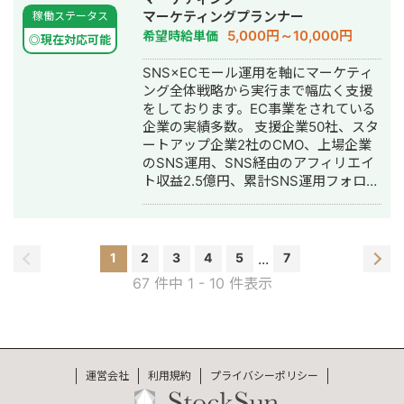
メディア アフィリエイトで月100万の
ィング・リスティング広告運用代行・
マーケティングプランナー
稼働ステータス
売り上げ獲得 ▶︎大手カフェチェーンの
オウンドメディア制作・構築・運用代
5,000円～10,000円
希望時給単価
公式アカウント プロモーション目的の
◎現在対応可能
行・動画制作・動画編集
リール動画再生回数：約60万回再生獲
SNS×ECモール運用を軸にマーケティ
得 キャンペーン企画＋広告運用＋クリ
ング全体戦略から実行まで幅広く支援
エイティブの改善を行う ▶︎メンズ眉毛
をしております。EC事業をされている
サロン 運用2ヶ月：新規10名の来場獲
企業の実績多数。 支援企業50社、スタ
得 SNSと広告を並行し、
ートアップ企業2社のCMO、上場企業
CPA5000→2500に削減 ▶︎EC下着メー
のSNS運用、SNS経由のアフィリエイ
カー公式アカウント 運用6ヶ月：フォ
ト収益2.5億円、累計SNS運用フォロワ
ロワー0→2.5万人 売り上げ：140％UP
ー数150万。 ◆経歴 2017年：北海道大
▶︎花屋・EC・店舗 運用8ヶ月：フォロ
学 工学院修士 卒業 2017年：三井造
ワー300→1.7万人 インスタ売り上げ：
船株式会社 貿易船の設計 2019年：
0→100万以上 ●相談の流れ ご興味ござ
Web広告代理店で広告とSNS運用のデ
いましたら、1度オンラインにて打ち合
1
2
3
4
5
...
7
ィレクション 2021年：独立、株式会社
わせを行いますので、メールにてご連
67 件中 1 - 10 件表示
Untee設立 ーSNSを軸としたデジタ
絡ください。 平日18時以降、土日祝日
ルマーケティング支援事業 ー自社
関わらず打ち合わせ可能です。 よろし
SNSメディアを活用したプロモーショ
くお願いします。 問い合わせ先：
ン事業 ーキッズ系ECブランドの運営
f5e82897e7vb85e05se@gmail.com
◆SNSを軸としたデジタルマーケティ
弊社の実績は、こちらにまとめており
運営会社
利用規約
プライバシーポリシー
ング支援事業 ・大手インスタ運用会社
ます。
でマネージャー ・スタートアップ企業
https://docs.google.com/document/d