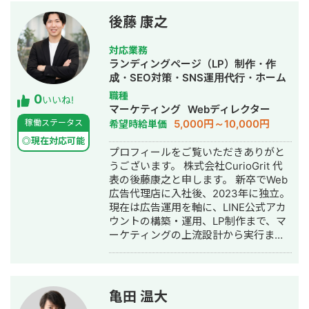
を依頼したい →SEO対策を実施 ◎アス
の質が著しく低い ２. 内部リンク設計
ムコーポレーション（ユーペイント）
が全くなされていない ３. スクラッチ
後藤 康之
様 ご依頼内容：Web集客を依頼したい
で構築されたサイトの構造がSEO最適
→サイト制作、SEO対策、リスティン
化されていない ４. CVポイントが少な
対応業務
グ広告運用を実施 ◎商工会・業界メデ
すぎる ▶️実行した施策 そこで下記のよ
ランディングページ（LP）制作・作
ィア支援例 「東村山市商工会」様 「外
うな施策を3ヶ月に渡り行いました。
成・SEO対策・SNS運用代行・ホーム
壁塗装の窓口」様 ほか多数 ◎難関キー
・競合サイトよりもビジュアルリッチ
ページ制作・作成・バナー制作・デザ
職種
0
ワードで上位表示 ・「屋根」で1位 ・
なコンテンツになるようにリライト
いいね!
イン・リスティング広告運用代行・オ
マーケティング
Webディレクター
「ガルバリウム 鋼板」で1位 ・「塗り
（30本） ・内部リンクの設計を見直し
ウンドメディア制作・構築・運用代
5,000円～10,000円
稼働ステータス
希望時給単価
壁」で1位 ・「外壁塗装」で3位 ・「埼
て、必要な新規記事の投下（30本） ・
行・採用代行・AI活用
玉 リフォーム」「千葉県 外壁塗装」
ブロガーが使用する無料のSEO最適化
◎現在対応可能
プロフィールをご覧いただきありがと
「つくば市 外壁塗装」など地域キーワ
されたテーマへ変更（オウンドメディ
うございます。 株式会社CurioGrit 代
ードでも1位を多数獲得 【自己紹介】
アのデザインも自分でやったのでコス
表の後藤康之と申します。 新卒でWeb
・高校卒業後、札幌市で老舗の施工会
トをめちゃくちゃ抑えられた） ・お役
広告代理店に入社後、2023年に独立。
社に就職。職人として活動する ・
立ち資料の制作とCVポイントの設置 ・
現在は広告運用を軸に、LINE公式アカ
RIZAPの子会社に転職し、10年勤務。
獲得したリードへの架電による商談獲
ウントの構築・運用、LP制作まで、マ
事業部で最年少の支配人となり、新規
得 ▶️結果 契約してから3ヶ月ほどで下
ーケティングの上流設計から実行まで
出店などを経験 ・副業だったマーケテ
記のような成果を出すことに成功しま
一気通貫でご支援しています。 ▼最大
ィング技術をもって独立 ・個人事業と
した。 ・人材系のリード獲得メディア
の強み 広告、SNSの導線を踏まえた上
して3年で利益8倍を達成。「トソーマ
を200アクセス数で昨対200%成長 ・メ
での公式LINEの構築・運用になりま
株式会社」を設立 ・法人化後も、3年
ディア経由でのリード獲得を0件→30
す。 広告・SEO・SNSで新規流入を獲
連続で150％以上の業績アップを実現
件に成長 ・ホワイトペーパー製作によ
亀田 温大
得 → LP・導線設計でLINEに誘導 → 教
【略歴】 2018年〜2021年 ・外壁塗装
るCVポイントの創出 ・架電により10