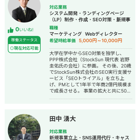
育 → CV この全体フローの設計・実行
会社の集客のプロとして個人事業主で
件の商談獲得に成功 ▶️ポイント ・一人
対応業務
が強みです。 ▼対応ツール・領域 GA4
活動 2022年〜 ・トソーマ株式会社
でライティングからホワイトペーパ
システム開発・ランディングページ
/ GTM / Looker Studio / Lステップ・L
代表取締役 >リフォーム業・建設業
ー、架電までこなす必要性がありメタ
（LP）制作・作成・SEO対策・新規事
Message（エルメ）/ LP制作 / バナ
の集客支援 >SEO事業 >リスティ
ディスクリプションの設定等の細かい
業立上・SNS運用代行・記事作成代
職種
0
ー・動画制作 / SEO / SNS運用 ▼対応
ング広告事業 >ホームページ・LP制
いいね!
SEO対策は完全に放棄して、内部リン
行・ライティング・ホームページ制
マーケティング
Webディレクター
可能な広告媒体 Google広告（検索・デ
作事業 LINE（無料相談をご希望の方）
クとコンテンツの品質に全振りして施
作・作成・バナー制作・デザイン・ロ
5,000円～10,000円
稼働ステータス
希望時給単価
ィスプレイ・P-MAX・YouTube）/
https://s.lmes.jp/landing-
策を実行しました。SEO対策は全部や
ゴデザイン・作成・イラスト制作・リ
Yahoo!広告 / Meta広告（Facebook・
qr/2000788262-7YNDe1MK?
◎現在対応可能
りたがる担当者もいますが、正直後回
スティング広告運用代行・オウンドメ
大学在学中からSEO対策を独学し、
Instagram）/ LINE広告 / TikTok広告 /
uLand=UGw3dP トソーマ株式会社公
しでいい施策も結構多いので、本質的
ディア制作・構築・運用代行
PPP株式会社（StockSun 現代表 岩野
X広告 / SmartNews広告 / Outbrain /
式サイト https://tosoma.co.jp 無料で
な部分にリソースにのみ投下したこと
圭佑氏の会社）に参画。 その後、20歳
Taboola ▼代表的な実績 ・Meta広告で
相談も受け付けています。 興味がある
で短期間で成果を上げることができま
でStockSun株式会社のSEO実行支援サ
ROI維持のまま月予算200万→1,200万
方は、LINEでお気軽にご連絡ください
した。 ○実績②：通信キャリア事業
ービス「SEOトライアル」を立ち上
円まで拡大（オンラインアシスタント
ませ。
（toC） ▶️問題・課題 契約者数を増や
げ、PMとして1年半で年商2億円規模ま
事業） ・LINE友だち約9,700人獲得、
すためのチャネルが欲しいというニー
で成長させる。 事業の拡大と共に50名
テイクアウト売上前年比121%達成（飲
ズがあり。サイトの分析を行い、下記
以上のSEOディレクター、ライター、
食チェーン） ▼得意業界 店舗系（飲
のような課題を抽出。 ・公式サイトが
インターンの育成を同時に行う。SEO
食・美容・クリニック）/ 人材紹介 / ス
サブドメインで、ルートドメインに対
に強いエンジニアも抱え内部SEO改
クール / BtoB ▼サービス内容 ①LINE
してリダイレクトがかかっている状況
修、Webサイト制作から一気通貫のご
公式アカウント構築・運用（初期15万
がありサイトも評価が分散している ・
田中 湧大
支援も可能 月間300本以上の記事制作/
円〜 / 月額5万円〜） ②広告運用代行
集客チャネルが広告依存状態になって
リライト、200本の被リンク獲得代
（固定5万円 / 手数料20％）
いる状況が発生している ▶️実行した施
対応業務
行、常時10サイトの内部SEO改修の実
策 ・サブドメインからルートドメイン
新規事業立上・SNS運用代行・キャス