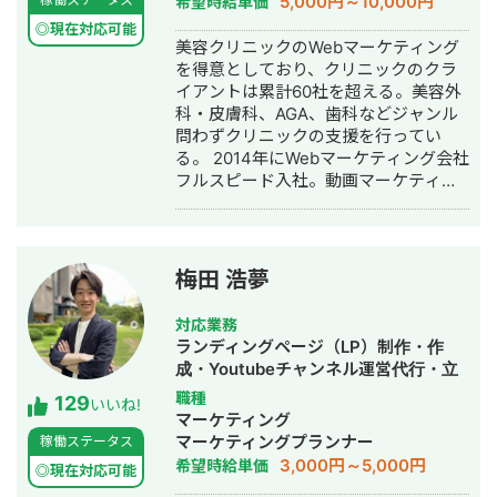
5,000円～10,000円
希望時給単価
SNS運用代行・記事作成代行・ライテ
◎現在対応可能
ィング・ホームページ制作・作成・バ
美容クリニックのWebマーケティング
ナー制作・デザイン・ロゴデザイン・
を得意としており、クリニックのクラ
作成・リスティング広告運用代行・オ
イアントは累計60社を超える。美容外
ウンドメディア制作・構築・運用代
科・皮膚科、AGA、歯科などジャンル
行・動画制作・動画編集・営業代行
問わずクリニックの支援を行ってい
る。 2014年にWebマーケティング会社
フルスピード入社。動画マーケティン
グ事業部立ち上げや、PR・SNS・SEO
の部署マネージャーを務める。営業職
として社内MVPを獲得。4年間在籍し
独立。 独立後はフリーランスとなり、
梅田 浩夢
フロントエンドエンジニア兼総合Web
マーケターとして活動。現在はWebコ
対応業務
ンサルティング会社を創設し、法人と
ランディングページ（LP）制作・作
してStockSunに参画。
成・Youtubeチャンネル運営代行・立
ち上げ・SEO対策・SNS運用代行・記
職種
129
いいね!
事作成代行・ライティング・ホームペ
マーケティング
ージ制作・作成・リスティング広告運
マーケティングプランナー
稼働ステータス
用代行・オウンドメディア制作・構
3,000円～5,000円
希望時給単価
◎現在対応可能
築・運用代行