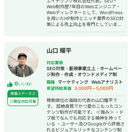
エイチリンク株式会社代表。SEO・
サービスにて、ROAS350%など、好調
Web制作歴7年目のWebエンジニア・
な事例が複数あり。 ・StockSun営業
Webディレクターとして、WordPress
代行サービス「カリトルくん」、
を用いたHP制作とニッチ業界のSEO対
StockSunサロンの広告運用を担当。
策による売上向上を専門としていま
・ベンチャー企業~大手企業のWebマ
す。 HP/LP制作実績は100サイト以
ーケティング支援に携わり、Web広告
上。パーソナルジム、土木工事会社、
運用、LP制作を担当。費用対効果を
不動産会社など多業種に対応してきま
1.5〜2倍に改善するなど多数。 #SEO
した。SEO対策においては、ゼロから
・インターン先にて自社サイトのSEO
山口 耀平
立ち上げた新規サイトをニッチ市場で
対策を1人で担当し、月間アクセス数を
サービスキーワード検索1位に導き、月
約7倍(3,000→約22,000)、月間問い合
対応業務
間1.5万PV、月商500万円の売上を実現
わせ件数を1件から4〜5件まで成長。
SEO対策・新規事業立上・ホームペー
した実績があります。 エンジニア知識
・人材系SEOメディアにてKW「商標名
ジ制作・作成・オウンドメディア制
を持ったSEOディレクターとして、大
+評判」で1位、「転職エージェント お
作・構築・運用代行
マーケティング
Webアナリスト
職種
0
量のページを作成するようないわゆる
すすめ」で10位以内を獲得。
いいね!
3,000円～5,000円
希望時給単価
データベース型のサイトの構築も得意
#YouTube ・法人向けYouTubeチャン
稼働ステータス
です。 競合が対応しきれないような細
ネル運営に立ち上げ時から携わり、チ
検索順位の海賊の代表の山口耀平で
かいキーワードまで対策して、お問合
ャンネル登録者数4,000人、月間商談獲
◎現在対応可能
す。 超絶良質でかつ愛のこもったコン
せにつなげる戦略でお客様の売上に貢
得10〜15件達成。 →企画、台本作成、
テンツ制作が可能です。 ＜強み＞ ・ド
献します。 少し珍しいキャリアの特徴
撮影、編集、分析全て担当。 ■ 主な経
ブ板でなんでも対応する精神を持って
として、Fリーグ（フットサル日本トッ
験業界 ・買取サービス ・不用品回収
いる ・ユーザー及びGoogleから評価さ
プリーグ）のエスポラーダ北海道、バ
・人材紹介：toC/toBいずれも経験あり
れるビジュアルリッチなコンテンツ制
サジィ大分でプロ選手として活動しな
・営業代行 ・SaaS ・広告代理店 ・飲