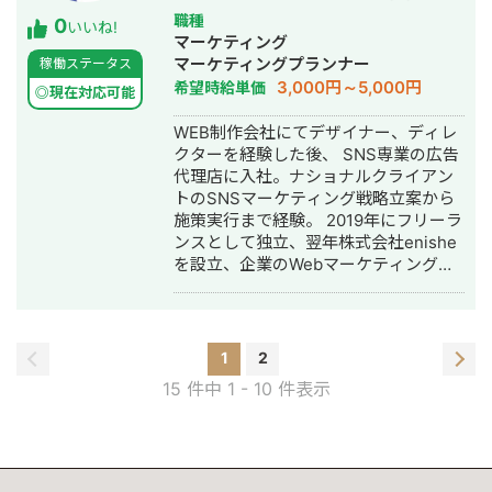
アップを創業し取締役COOに就任。創
ち上げ・SEO対策・SNS運用代行・キ
職種
0
業二年間で合計約１億円の資金調達を
いいね!
ャスティング・記事作成代行・ライテ
マーケティング
実施するとともに、従業員数も5倍の組
ィング・ホームページ制作・作成・リ
マーケティングプランナー
稼働ステータス
織に拡大。 2017年末から自身でWEB
スティング広告運用代行・動画制作・
3,000円～5,000円
希望時給単価
マーケティングの会社を創業、フリー
◎現在対応可能
動画編集
ランスチームとともに、100を超えるク
WEB制作会社にてデザイナー、ディレ
ライアントのマーケティングサポート
クターを経験した後、 SNS専業の広告
を展開中。得意領域はSNS運用、ディ
代理店に入社。ナショナルクライアン
スプレイ広告、リスティング、インフ
トのSNSマーケティング戦略立案から
ルエンサーマーケティング 現在まで上
施策実行まで経験。 2019年にフリーラ
場企業をはじめとした100社以上の支援
ンスとして独立、翌年株式会社enishe
実績があり、今までのノウハウを全て
を設立、企業のWebマーケティング活
お伝え致します！ また同時にフリーで
動を支援。 https://enishe.net/
芸能活動をしており、SUITS2や半沢直
樹に一部出演。海外の芸能事務所とも
提携し、自身のマーケティングにも注
力している。
1
2
15 件中 1 - 10 件表示