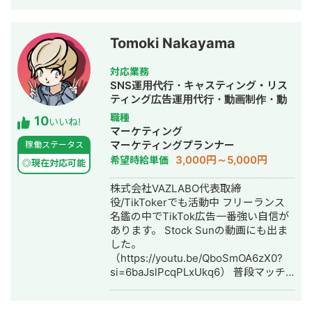
ティブディレクション業務 その他WEB
動画／DSP など多媒体での運用最適化
マーケティング関連業務 ・SEO支援会
経験 ターゲットインサイトを活かした
社にてSEOコンサルティング ・月間
訴求開発・LPO改善 チームディレクシ
Tomoki Nakayama
1000万PVのWEBメディアの運営 ・
ョン・マネジメント ■強み・アピール
Instagram個人実績30万フォロワー ・
ポイント プロジェクト推進力：美容
対応業務
Tiktok個人実績10万フォロワー ・リス
D2C商材で月2,000万円の売上を企
SNS運用代行・キャスティング・リス
ティング広告/ディスプレイ広告の運用
画・実行・展開まで主導 サービス立ち
ティング広告運用代行・動画制作・動
歴5年 過去経歴 ・外資マーケティング
上げ経験：業界特化型マッチングサー
画編集・漫画制作
職種
10
会社にてブランドマーケティングを担
いいね!
ビスを0→1で構築し、業界トップクラ
マーケティング
当（年間予算数十億円のプロジェクト
スへ成長 柔軟な広告運用スキル：媒体
マーケティングプランナー
稼働ステータス
責任者） ・価格最適化やダイナミック
横断での予算調整によるROI最大化を得
3,000円～5,000円
希望時給単価
プライシングのモデル構築 ・ブランド
◎現在対応可能
意とする ■保有資格 Google広告：検
設計やKPI設計の消費者調査設計
索／ディスプレイ／アプリ Meta認定：
株式会社VAZLABO代表取締
メディアプランニング／メディアバイ
役/TikTokerでも活動中 フリーランス
イングエキスパート
名鑑の中でTikTok広告一番強い自信が
あります。 Stock Sunの動画にも出ま
した。
（https://youtu.be/QboSmOA6zX0?
si=6baJslPcqPLxUkq6） 普段マッチ
ングアプリ（Dine）の事業会社で500
万円〜1000万円 毎月 TikTok広告運用