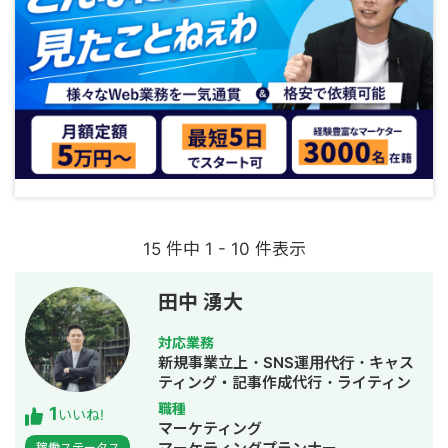
15 件中 1 - 10 件表示
田中 湧大
対応業務
新規事業立上・SNS運用代行・キャス
ティング・記事作成代行・ライティン
グ・バナー制作・デザイン・オウンド
職種
1
いいね!
メディア制作・構築・運用代行・動画
マーケティング
制作・動画編集・採用代行
稼働ステータス