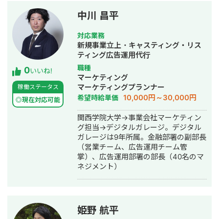
担当してます。（他にも大学生アプ
リ・人材採用などの広告運用中） 広告
中川 昌平
運用だけではなくインフルエンサーキ
ャスティングからクリエイティブの脚
対応業務
本作り〜納品までディレクション可能
新規事業立上・キャスティング・リス
です。 今流行りのインフルエンサーの
ティング広告運用代行
PR 投稿✖︎広告の第三者配信可能です。
職種
0
Tiktokの運用支援・広告クリエイティ
いいね!
マーケティング
ブ作成を得意とします。 2022年〜バン
マーケティングプランナー
稼働ステータス
タンクリエイターアカデミー（専門学
10,000円～30,000円
希望時給単価
校）で講師勤務。 ■広告運用実績 ・
◎現在対応可能
SparkADでCPI平均1500円→1000円台
関西学院大学→事業会社マーケティン
に。 ■運用代行実績 ・KPI”認知拡大の
グ担当→デジタルガレージ。デジタル
ため”「＃」で追いかけ、難易度の高い
ガレージは9年所属。金融部署の副部長
アプリの指名タグを200万回再生以上
（営業チーム、広告運用チーム管
・不動産お問い合わせ獲得ゴール⇨半
掌）、広告運用部署の部長（40名のマ
年でLINE追加平均50〜100人/月に ・
ネジメント）
Tiktokフォロワー3000人→他SNSに遷
移目標でTwitter1万人・OP300人 飲食
店/不動産/アパレル/人材等の運用実績
支援あり ■広告CRの実績 ・CPI平均
1000円→平均500円台までに ・CPI平
姫野 航平
均600円→200円台複数CR発生 キャス