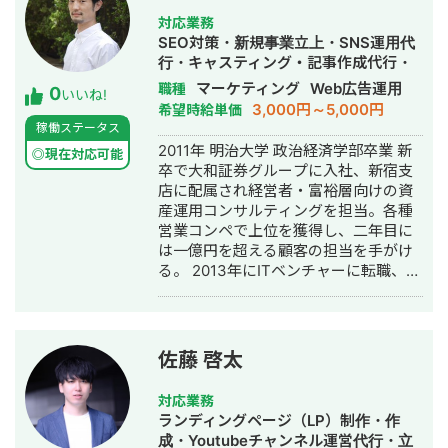
ティングも得意のためスパークアドも
対応業務
対応可能
SEO対策・新規事業立上・SNS運用代
━━━━━━━━━━━━━━━━━━━
行・キャスティング・記事作成代行・
髪色は驚かれますが、元々WEB広告代
ライティング・事務代行・リスティン
マーケティング
Web広告運用
職種
0
理店にいました。 髪色の理由は以下ク
いいね!
グ広告運用代行・オウンドメディア制
3,000円～5,000円
希望時給単価
リエイターとしても活動しているため
作・構築・運用代行・営業代行
稼働ステータス
です。
2011年 明治大学 政治経済学部卒業 新
https://www.tiktok.com/@renaaa_dayo
◎現在対応可能
卒で大和証券グループに入社、新宿支
https://www.tiktok.com/@kisaragi.rena
店に配属され経営者・富裕層向けの資
SNS総計約20万人フォロワー 満遍なく
産運用コンサルティングを担当。各種
SNSフォロワーがいます。 （Tiktok総
営業コンペで上位を獲得し、二年目に
計17.5万、Instagram9000人、
は一億円を超える顧客の担当を手がけ
Twitter7000人、クラブハウス1800
る。 2013年にITベンチャーに転職、社
人、公式LINE 3000人、
内ベンチャーで広告代理事業を立ち上
LINEVOOM6600人、Youtube5000
げ、スマートフォン広告の企画営業を
人） 企業のSNSアカウントを運用、コ
開始。東証一部企業から、上場系メガ
ンテンツ企画作成編集などを行なって
ベンチャーまでゼロから開拓。クライ
おります！勿論Youtubeの動画編集も
佐藤 啓太
アントのCPAを従来の半分以下に抑え
可能です。 ■その他できること ・漫画
る施策を編み出し、立ち上げ数ヶ月で
運用代行
対応業務
月商1,000万円を突破。 その後友人とto
ランディングページ（LP）制作・作
Cの美容系アプリを手がけるスタート
成・Youtubeチャンネル運営代行・立