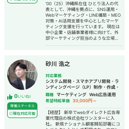
'00（25）沖縄県在住 ひとり法人の代
ジャンル 薬学系企業様の新卒採用アカ
表として、沖縄を拠点に、SNS運用・
ウント 運用6ヶ月: フォロワー400人で
Webマーケティング・LINE構築・MEO
Instagram経由の 新卒エ
対策・AI活用支援を中心としたマーケ
ントリー者60名以上獲得 社会的養護施
ティング支援を行っています。 現在は
設の施設職員採用アカウント 運用1年:
中小企業・店舗事業者様に向けて、外
フォロワー3000人でInstagram経由の
部マーケティング担当のような立場
会員登録者40名以上獲得 ▶︎
で、SNS・LINE・Web集客・AI活用を
バストアップメディア 運用6ヶ月: フォ
組み合わせた実行支援を行っていま
ロワー0→4.6万人 インスタLiveコラボ:
す。単なる運用代行ではなく、事業理
豊胸希望者LINEリスト30名獲得 来店誘
解をもとにした戦略設計、施策実行、
導Live→新規来店で150万以上の売り上
砂川 浩之
改善提案まで伴走するスタイルを大切
げ獲得 ▶︎大手食品メーカー公式アカウ
にしています。 また、ChatGPT、
ント 運用6ヶ月: フォロワー3000→1.5
対応業務
Claude、Gemini、Claude Code、
万人 キャンペーン企画＋広告運用＋ク
システム開発・スマホアプリ開発・ラ
Codexなどの生成AIを日常業務に取り
リエイティブの改善により フォロワー
ンディングページ（LP）制作・作成・
入れており、マーケティング業務の効
数の大幅獲得に成功 ▶︎ダイエットレシ
新規事業立上・キャスティング・記事
マーケティング
Web広告運用
職種
0
率化、資料作成、メール返信、日程調
ピ系メディア アフィリエイトで月
いいね!
作成代行・ライティング・ホームペー
30,000円～
希望時給単価
整、請求書・見積書作成、KPIモニタリ
100〜150万の売り上げ獲得 ▶︎暮らし系
ジ制作・作成・バナー制作・デザイ
稼働ステータス
ング、スライド生成など、ビジネスの
メディア アフィリエイトで月100万の
ン・リスティング広告運用代行・動画
【経歴】 新卒でwebダイレクト広告専
現場で使えるAI活用の支援にも注力し
売り上げ獲得 ▶︎大手カフェチェーンの
◎現在対応可能
制作・動画編集
業代理店の株式会社ワンスターに入
ています。
公式アカウント プロモーション目的の
社。 新規ナショナル顧客開拓部署にコ
リール動画再生回数：約60万回再生獲