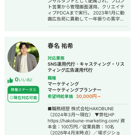
ンサルタントとして配属され、フロン
得 キャンペーン企画＋広告運用＋クリ
ト営業から管理画面運用、クリエイテ
エイティブの改善を行う ▶︎メンズ眉毛
ィブPDCAまで実行。 2023年1月に動
サロン 運用2ヶ月：新規10名の来場獲
画広告局に異動して一年振りの黒字化
得 SNSと広告を並行し、
達成。 2024年2月に独立してデジタル
CPA5000→2500に削減 ▶︎EC下着メー
マーケティング全般を支援する株式会
カー公式アカウント 運用6ヶ月：フォ
社Fullioとシステム開発支援をする株式
ロワー0→2.5万人 売り上げ：140％UP
会社BRAVEAIDを創業、代表取締役就
▶︎花屋・EC・店舗 運用8ヶ月：フォロ
春名 祐希
任。 【主な実績】 ・D2C系 飲料、食
ワー300→1.7万人 インスタ売り上げ：
品、化粧品、健康食品を中心に月額100
0→100万以上 ●相談の流れ ご興味ござ
対応業務
万円から最高1.65億円の運用実績があ
いましたら、1度オンラインにて打ち合
SNS運用代行・キャスティング・リス
ります。 特にMeta広告、Google広告
わせを行いますので、メールにてご連
ティング広告運用代行
の攻略が強く、時点でYDA、TikTok、
絡ください。 平日18時以降、土日祝日
職種
0
各種DSP、LINE（YDAに統合されます
いいね!
関わらず打ち合わせ可能です。 よろし
マーケティング
が）、Smartnewsの順に運用、CPA目
くお願いします。 問い合わせ先：
マーケティングプランナー
稼働ステータス
標クリア実績があります。 ・来店系 脱
f5e82897e7vb85e05se@gmail.com
30,000円～
希望時給単価
毛サロン、結婚相談所で月額2,000〜
◎現在対応可能
弊社の実績は、こちらにまとめており
5,000万円の運用実績があります。
ます。
■職務経歴 株式会社HAKOBUNE
Meta広告、Google広告、X広告、
https://docs.google.com/document/d
（2024年3月〜現在） ▼弊社HP
TikAdsの順番で攻略しています。 ・
R7oiw/edit?usp=sharing 合同会社TIM
https://hakobune-marketing.com/ 資
BtoB 国内最大手の企業向け研修企業と
のホームページはこちら https://tim-
本金：100万円／従業員数：10名
現在も直取引でご支援しており、月間
service.jp/
（2026年4月末時点）／場ポジショ
2,000万円ほどの運用予算をお預かりし