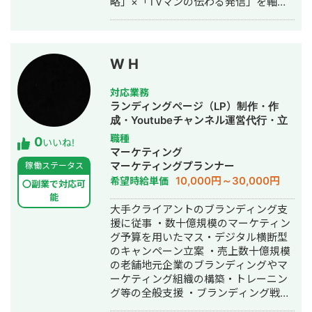
略」×「TVマンの伝わる発信」を軸
運用を担当。 担当業種 教育／ラグジュ
に、 40社以上のYouTubeを中心とした
アリーブランド／金融／EC／通信／出
SNS運用に携わり、 再生回数1,200万
版／官公庁 対応媒体 Google（検索／
回超えの自社チャンネルも運用中。
ディスプレイ／YouTube） Yahoo!
Meta／X（旧Twitter）／LINE／DV360
W H
実績（抜粋） 美容商材のCPA改善：キ
ャンペーン施策でCPAを¥2,000→¥200
対応業務
に改善（Meta Advantage+活用） ブラ
ランディングページ（LP）制作・作
ンド好感度向上施策：訴求変更でブラ
成・Youtubeチャンネル運営代行・立
ンドリフト250％増 新規媒体導入支
ち上げ・ECサイト構築・ネットショッ
職種
0
援：DV360を用いた大型案件で自社初
いいね!
プ作成代行・SEO対策・SNS運用代
マーケティング
の1億円超の受注に貢献 Smart
行・キャスティング・ホームページ制
マーケティングプランナー
稼働ステータス
Incubation株式会社（2020年4月〜
作・作成・バナー制作・デザイン・ロ
10,000円～30,000円
希望時給単価
2022年5月） 資本金：300万円／従業
〇副業で対応可
ゴデザイン・作成・イラスト制作・リ
能
員数：8名／非上場 ポジション：広告
スティング広告運用代行・オウンドメ
大手クライアントのブランディング支
運用者 業務内容 D2C美容商材を中心と
ディア制作・構築・運用代行・動画制
援に従事 ・数十億規模のマーケティン
した単品通販領域にて、広告戦略の設
作・動画編集
グ予算を用いたマス・デジタル横断型
計・運用を担当。ディレクション・メ
のキャンペーン立案 ・売上数十億規模
ンバーマネジメント・LP改善なども担
の老舗地元企業のブランディングやマ
当。 実績 月間運用額：2,000万円／月
ーケティング組織の構築・トレーニン
間粗利：約300万円 ■得意分野・活か
グ等の全般支援 ・ブランディング戦
せるスキル Web広告戦略の立案・運
略、パーパスブランド支援、クリエイ
用・改善までの一貫対応 検索／SNS／