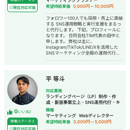
マーケティングプランナー
5,000円～10,000円
希望時給単価
◎現在対応可能
フォロワー100人でも採用・売上に直結
する SNS運用戦略と実行支援をまるっ
と代行します。 下記、プロフィールに
なります。 合同会社TIM代表の田中と
申します。 弊社は主に、
Instagram/TikTok/LINE/Xを活用した
SNSマーケティング全般の運用代行事
業を行なっています。 ▶︎経歴 2022
年 熊本大学卒業後、合同会社TIMを
設立 2023年 業務委託で複数社ディ
レクターとして活動 2024年〜 合同
平 等斗
会社TIM アカウントプランナー(現任)
弊社の事業内容と実績をまとめており
対応業務
ます。 ナショナルクライアントから中
ランディングページ（LP）制作・作
小企業まで幅広く対応実績がありま
成・新規事業立上・SNS運用代行・キ
す。 ●事業内容 ・SNS運用代行 ・
ャスティング・記事作成代行・ライテ
職種
0
SNSメディア構築、運営 ・SNSコンサ
いいね!
ィング・オウンドメディア制作・構
マーケティング
Webディレクター
ルティング ●運用実績まとめ ▶︎不動
築・運用代行・動画制作・動画編集・
3,000円～5,000円
稼働ステータス
希望時給単価
産・住宅メディア運用 運用1年6ヶ月で
採用代行・AI活用
合計20件の注文住宅の成約獲得 ▶︎採用
◎現在対応可能