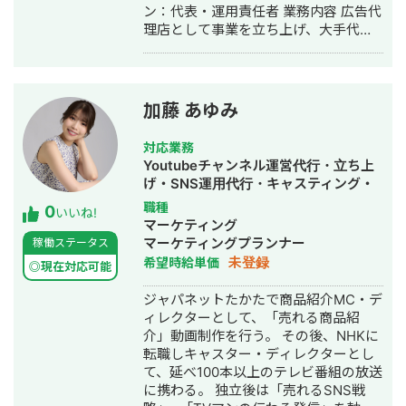
ン：代表・運用責任者 業務内容 広告代
て直近6ヶ月連続KPI達成しておりま
理店として事業を立ち上げ、大手代理
す。Google,Yahoo!,Microsoft,Meta中
店との連携によるWeb広告の運用・マ
心にリスティングとSNS/Disの掛け合
ネジメントを担当。自身での実務運用
わせで成果最大化しています。 【簡単
に加え、チームマネジメントや定例資
な強み】 社員時代に年間38億円の運用
料の作成も実施。媒体設計〜分析〜改
型獲得広告予算を1人で差配、かつクリ
加藤 あゆみ
善提案までを一気通貫で担う。 実績
エイティブ（静止画、動画、LP全て）
（抜粋） 金融案件：月間1億円規模の
領域のPDCAまで実行してきたことで
対応業務
運用を2名で対応し、引き継ぎ後にCPA
豊富なCPA,LTV改善知見を有している
Youtubeチャンネル運営代行・立ち上
を約85％に改善。 美容案件：月間運用
と自負しております。
げ・SNS運用代行・キャスティング・
額2,000万円の案件を
動画制作・動画編集
職種
0
G/Y/META/Criteoで一人で運用し、目
いいね!
マーケティング
標CPAを安定して達成。 担当業種 金融
マーケティングプランナー
稼働ステータス
／保険／美容／製薬 株式会社CARTA
未登録
希望時給単価
HOLDINGS（2022年6月〜2024年2
◎現在対応可能
月） 資本金：11億1,100万円／従業員
ジャパネットたかたで商品紹介MC・デ
数：連結1,563名（2023年12月末時
ィレクターとして、「売れる商品紹
点）／上場企業 ポジション：広告運用
介」動画制作を行う。 その後、NHKに
担当 業務内容 大手総合広告代理店に
転職しキャスター・ディレクターとし
て、運用領域の専任担当としてメディ
て、延べ100本以上のテレビ番組の放送
アプランニング〜レポーティングまで
に携わる。 独立後は「売れるSNS戦
一貫対応。営業と連携し、複数案件の