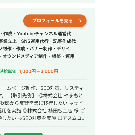
した教育配信、個別相談・体験申込・成約
計100アカウント以上
社、ローンチ支援累計5億円以上の経験が
プロフィールを見る
大切にしています。 丁寧かつ成果につ
作成・Youtubeチャンネル運営代
よろしくお願いいたします。
事業立上・SNS運用代行・記事作成代
ジ制作・作成・バナー制作・デザイ
・オウンドメディア制作・構築・運用
1,000円～3,000円
時給単価
ームページ制作、SEO対策、リスティ
やまもと
の状態から反響営業に移行したい →サイ
植田板金店 様 ご
→SEO対策を実施 ◎アスムコー
頼内容：Web集客を依頼したい →サイ
業界メディア支援