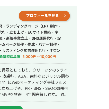
プロフィールを見る
発・ランディングページ（LP）制作・
営代行・立ち上げ・ECサイト構築・ネ
策・新規事業立上・SNS運用代行・記
ームページ制作・作成・バナー制作・
・リスティング広告運用代行・オウン
行・動画制作・動画編集・営業代行
5,000円～10,000円
希望時給単価
を得意としており、クリニックのクライ
・皮膚科、AGA、歯科などジャンル問わ
ち上げや、PR・SNS・SEOの部署マ
VPを獲得。4年間在籍し独立。 独立
ドエンジニア兼総合Webマーケターと
会社を創設し、法人としてStockSunに