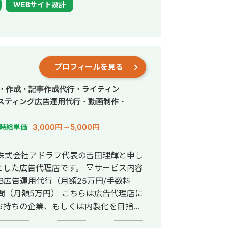
WEBサイト設計
か多数 ◎難関キーワードで
リウム 鋼板」で1位 ・「塗り壁」で1位
ォーム」「千葉県 外壁塗装」「つくば市
紹介】 ・高校卒業
として活動する ・RIZAPの子会社に
プロフィールを見る
支配人となり、新規出店などを経験 ・副
立 ・個人事業として3年で利益8倍を達
作・作成・記事作成代行・ライティン
人化後も、3年連続で150％以上の業績
スティング広告運用代行・動画制作・
3,000円～5,000円
時給単価
>リスティング広告事業 >ホームペー
株式会社アドラフ代表の吉田理輝と申し
マ株式会社公式サイト
告代理店です。 🔻サービス内容
B広告運用代行（月額25万円/手数料
お持ちの企業、もしくは内製化を目指さ