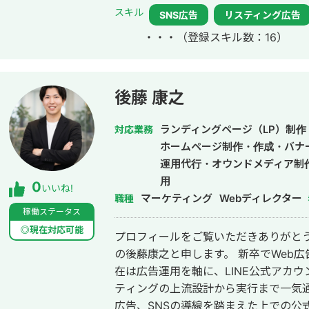
す。 質問例 ・今出稿している業種のCPAの相場感 ・配信設定についての相談
スキル
SNS広告
リスティング広告
・CRの添削 ・LPの添削 など。 ②WEB広告運用代行（月額25万円/手数料
・・・
（登録スキル数：16）
20%） 費用は月間広告費により2パターンに分かれます。 月間広告費100万円
以下の場合 月額25万円 月間広告費1
※LPO不要で純粋な広告運用のみの場合15万円と
容はこちらです。 ・広告運用プランニ
後藤 康之
調整 ・画像クリエイティブ制作 ・LP
見出しなどのテキスト制作及び入稿 ・
ランディングページ（LP）制作
対応業務
次、週次、月次報告&レポート作成 ・
ホームページ制作・作成・バナ
LPO、LINE、マーケティングファネ
運用代行・オウンドメディア制
＊動画クリエイティブ制作、LP制作、L
用
0
いいね!
なります。 以上となります。 また広告代理店を協業先としてお探しの会社様は
マーケティング
Webディレクター
職種
ぜひご連絡ください。（紹介フィーのお支払いも可） 協
稼働ステータス
ルティング会社様 ・WEB制作会社様 ・
◎現在対応可能
プロフィールをご覧いただきありがとうござ
ど。 興味ある方は1度ご相談ください。 🔻Chatwork
の後藤康之と申します。 新卒でWeb広告代理店に入社後、2023年に独立。現
https://www.chatwork.com/riki199505 最後までご覧いただきありがと
在は広告運用を軸に、LINE公式アカ
いました。 ＊リンクのYouTubeはご縁あって「Webマーケティング
ティングの上流設計から実行まで一気通貫でご
TV【StockSun株式会社】」に出演
広告、SNSの導線を踏まえた上での公式LI