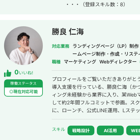
・・・
（登録スキル数：8）
月〜 Webマーケ会社勤務。人材系クライ
れまでの経験を活かして独立し、株式
https://plumarke.co.jp/ ■実績（※一部抜粋） #広告運用 ・出張買取サービス
にて、ROAS350%など、好調な事例が複
勝良 仁海
ス「カリトルくん」、StockSunサ
大手企業のWebマーケティング支援に携
ランディングページ（LP）制作
対応業務
費用対効果を1.5〜2倍に改善するなど多数。 #SEO ・インターン
ームページ制作・作成・リステ
イトのSEO対策を1人で担当し、月間アクセ
マーケティング
Webディレクター
職種
月間問い合わせ件数を1件から4〜5件ま
0
いいね!
KW「商標名+評判」で1位、「転職エー
プロフィールをご覧いただきありがとうご
得。 #YouTube ・法人向けYouTubeチャンネル運営に立ち上げ時から携わり、
稼働ステータス
導入支援を行っている、勝良仁海（かつらひとみ
チャンネル登録者数4,000人、月間商談
◎現在対応可能
ィング未経験から業界に入り、某Web
成、撮影、編集、分析全て担当。 ■ 主な経験業界 ・買取サービス ・不用品回
して約2年間フルコミットで参画。ス
収 ・人材紹介：toC/toBいずれも経験
に、ローンチ、公式LINE運用、Lステ
・飲食店 ・官公庁
改善、広告運用など、売上に直結する
た。 現在は独立し、Meta広告・Google広告を中心とした広告運用代行から、
スキル
戦略設計
AI活用
WE
広告で獲得した見込み客をLINE登録へ