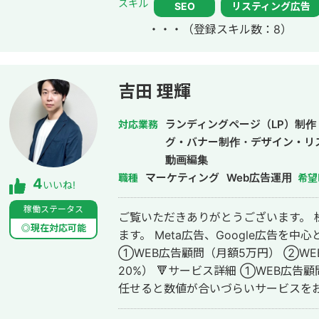
スキル
SEO
リスティング広告
例 「東村山市商工会」様 「外壁塗装の窓口」様 ほ
・・・
（登録スキル数：8）
上位表示 ・「屋根」で1位 ・「ガルバ
・「外壁塗装」で3位 ・「埼玉 リフ
外壁塗装」など地域キーワードでも1位を多数獲得 【自己
後、札幌市で老舗の施工会社に就職。職人
吉田 理輝
転職し、10年勤務。事業部で最年少の
業だったマーケティング技術をもって独
ランディングページ（LP）制
対応業務
成。「トソーマ株式会社」を設立 ・法
グ・バナー制作・デザイン・リ
アップを実現 【略歴】 2018年〜2021年 ・外壁塗装会社の集客のプロとして個
動画編集
人事業主で活動 2022年〜 ・トソーマ株式会社 代表取締役 >リフォーム
マーケティング
Web広告運用
職種
希望
4
いいね!
業・建設業の集客支援 >SEO事業 
ジ・LP制作事業 LINE（無料相談をご希望の方） https://s.lmes.jp/landing-
稼働ステータス
ご覧いただきありがとうございます。 
qr/2000788262-7YNDe1MK?uLand=UGw3dP トソー
◎現在対応可能
ます。 Meta広告、Google広告を中心とした広
https://tosoma.co.jp 無料で相談も受け付けています。 興味がある方は、LINE
①WEB広告顧問（月額5万円） ②WE
でお気軽にご連絡くださいませ。
20%） 🔻サービス詳細 ①WEB広告顧問（月額5万円） こちらは広告代理店に
任せると数値が合いづらいサービスを
れている企業様向けです。 基本的にはチャットにてサポートさせていただきま