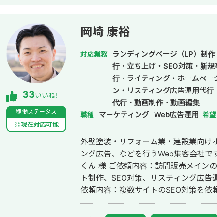
Lステップ・UTAGE・エルメを活用
までのファネル改善まで一気通貫で支援しています。 累
のLINE運用・支援、スクール支援19
岡崎 康裕
あります。 広告で集客して終わりではなく、LINE登録後の相談率・申込率・成
約率まで数字を見ながら改善することを
ランディングページ（LP）制作・
対応業務
ながる運用を心がけておりますので、
行・立ち上げ・SEO対策・新規
行・ライティング・ホームペー
ン・リスティング広告運用代行
33
いいね!
代行・動画制作・動画編集
稼働ステータス
マーケティング
Web広告運用
職種
希望
◎現在対応可能
外壁塗装・リフォーム業・建設業向けホ
ング広告、などを行うWeb集客会社です。 【取引先例】 ◎株式会社 
くん 様 ご依頼内容：訪問販売メイン
ト制作、SEO対策、リスティング広告運用を実施 ◎株式会社 
依頼内容：複数サイトのSEO対策を依頼したい 
ポレーション（ユーペイント）様 ご依
ト制作、SEO対策、リスティング広告運用を実施 ◎商工会・