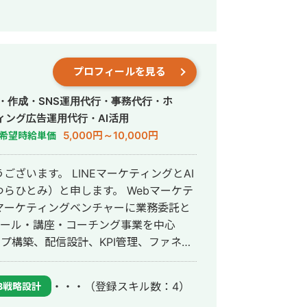
アントを主に担当。 2024年11月 こ
会社プラマーケを設立。 ホームページ：
数あり。 ・StockSun営業代行サービ
プロフィールを見る
ロンの広告運用を担当。 ・ベンチャー企業~
わり、Web広告運用、LP制作を担当。
・作成・SNS運用代行・事務代行・ホ
先にて自社サ
ィング広告運用代行・AI活用
ス数を約7倍(3,000→約22,000)、
5,000円～10,000円
希望時給単価
で成長。 ・人材系SEOメディアにて
ジェント おすすめ」で10位以内を獲
ざいます。 LINEマーケティングとAI
）と申します。 Webマーケテ
獲得10〜15件達成。 →企画、台本作
マーケティングベンチャーに業務委託と
クール・講座・コーチング事業を中心
あり ・営業代行 ・SaaS ・広告代理店
ップ構築、配信設計、KPI管理、ファネル
マーケティング実務に携わってきまし
・・・
（登録スキル数：4）
B戦略設計
つなげる導線設計、登録後の公式LINE・