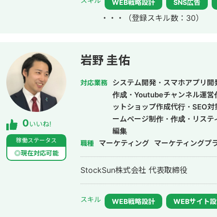
スキル
WEB戦略設計
SNS広告
参画。
・・・
（登録スキル数：30）
岩野 圭佑
システム開発・スマホアプリ開
対応業務
作成・Youtubeチャンネル運
ットショップ作成代行・SEO対
ームページ制作・作成・リステ
0
いいね!
編集
稼働ステータス
マーケティング
マーケティングプ
職種
◎現在対応可能
StockSun株式会社 代表取締役
スキル
WEB戦略設計
WEBサイト