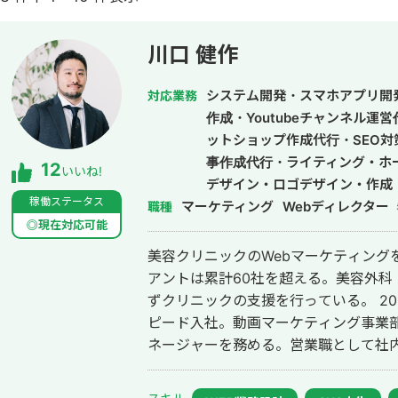
川口 健作
システム開発・スマホアプリ開
対応業務
作成・Youtubeチャンネル運
ットショップ作成代行・SEO対
事作成代行・ライティング・ホ
12
いいね!
デザイン・ロゴデザイン・作成
稼働ステータス
マーケティング
ドメディア制作・構築・運用代
Webディレクター
職種
◎現在対応可能
美容クリニックのWebマーケティング
アントは累計60社を超える。美容外科
ずクリニックの支援を行っている。 2014年にWebマーケティング会社フルス
ピード入社。動画マーケティング事業部立
ネージャーを務める。営業職として社内M
後はフリーランスとなり、フロントエン
して活動。現在はWebコンサルティング