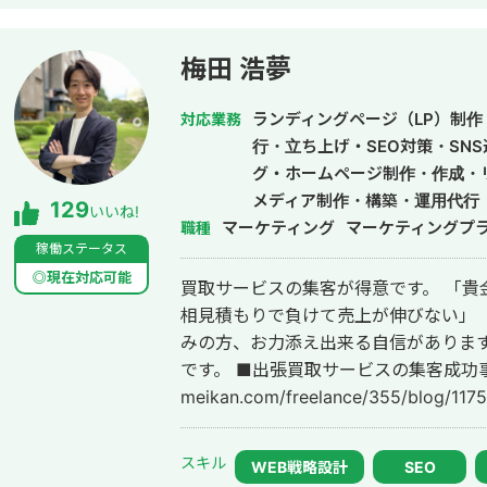
梅田 浩夢
ランディングページ（LP）制作・
対応業務
行・立ち上げ・SEO対策・SN
グ・ホームページ制作・作成・
メディア制作・構築・運用代行
129
いいね!
マーケティング
マーケティングプ
職種
稼働ステータス
◎現在対応可能
買取サービスの集客が得意です。 「貴金属をなかなか掘り起こせない」 「毎回
相見積もりで負けて売上が伸びない」 
みの方、お力添え出来る自信があります
です。 ■出張買取サービスの集客成功事例 https://freelance-
meikan.com/freelance/355/blog/1175 ■経歴・職歴 2020年6月〜 Webマ
ケ支援会社（当時社員7名）にインタ
集客（SEO・Web広告運用・LP制作・
スキル
WEB戦略設計
SEO
ティング等）を担当。 2022年3月 名