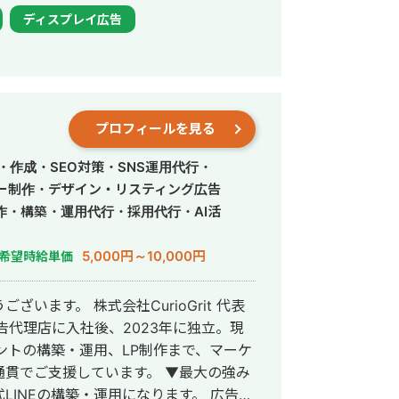
ディスプレイ広告
00万円以上の場合 月間広告費20%
なります。 ご契約後の作業内
ング作成 ・配信初期設定 ・日々の配信
プロフィールを見る
修正（FV、セクション毎の修正） ・KW/
広告審査落ち&アカウントBAN対応 ・日
・作成・SEO対策・SNS運用代行・
1ヶ月に2回までのお打ち合わせ ・その他
ー制作・デザイン・リスティング広告
ル、CSなど数値改善に関わる部分のご提案
作・構築・運用代行・採用代行・AI活
INE構築&改修に関しては別途ご請求と
5,000円～10,000円
希望時給単価
業先例 ・WEBコンサ
動画編集会社様 ・LINE構築会社様 な
います。 株式会社CurioGrit 代表
うござ
ウントの構築・運用、LP制作まで、マーケ
支援しています。 ▼最大の強み
させていただいたものです。
NEの構築・運用になります。 広告・