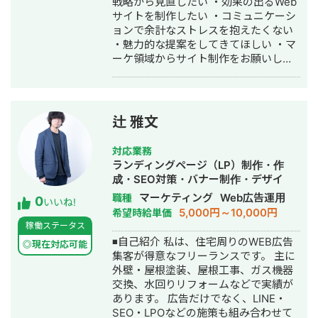
戦略から見直したい ・効果の出るWeb
円規模のインパクトを創出。 ▶️反省点
サイトを制作したい ・コミュニケーシ
・メディアを立ち上げて安定して集客
ョンで余計なストレスを抱えたくない
できたものの、キッズ携帯自体が購入
・魅力的な提案をしてきてほしい ・マ
まで判断に時間がかかる商材だったた
ーケ領域からサイト制作をお願いした
め、メルマガ施策やLINE施策もあわせ
い ・効果は出したいけどコストは抑え
て実行すべきであったと反省。 実績
たい こんなお悩みがありましたらご相
③：個人でのメディア運用 ▶️概要 ・
談ください。 Web戦略から設計する
当初、経済学系のオウンドメディアを
Webサイト制作で、集客に貢献するサ
辻 雅文
立ち上げ、中小企業診断士の講座への
イトを作成します。 他社との違い ・累
アフィリエイト収益を狙って立ち上
計200社以上のWebマーケティングを
げ。1年間運用したところ企業メディア
対応業務
支援 ・集客できるサイト設計のガイド
等からの被リンクが獲得できたため、
ランディングページ（LP）制作・作
ラインを持っている ・倍率30倍以上の
仮想通貨系のキーワードのカテゴリを
成・SEO対策・バナー制作・デザイ
厳しい選考基準で品質を担保 ・365日
作ってコンテンツを投下したところ、
ン・リスティング広告運用代行
マーケティング
Web広告運用
職種
0
対応可能なサポート体制を実現 ・制作
いいね!
ビッグキーワードで上位獲得を実現
5,000円～10,000円
希望時給単価
だけでなく戦略・設計・運用・改善ま
（現在は完全に死んだため、月1万円の
稼働ステータス
で対応 ・自社がSEO・MEO・SNSで集
アドセンス収益に甘んじています） ▶️
◾️自己紹介 私は、住宅周りのWEB広告
客活動 ・営業マンを雇用せず品質向上
◎現在対応可能
施策 ・ビジュアルリッチな図解コンテ
集客が得意なフリーランスです。 主に
に注力 会社概要
ンツを制作（1記事当たり10枚近くの図
外壁・屋根塗装、屋根工事、ガス機器
https://regalonico.com キャリア Web
解を入れた記事もあり） ・内部リンク
交換、水回りリフォームなどで実績が
業界 7年目 Web制作会社3年勤務
構造とトピッククラスターを意識 ▶️結
あります。 広告だけでなく、LINE・
⇨2021年独立開業⇨2022年法人化
果 ・個人でもメディアを運用して月次
SEO・LPOなどの施策も組み合わせて
2024年4月 STUDIOエキスパートシル