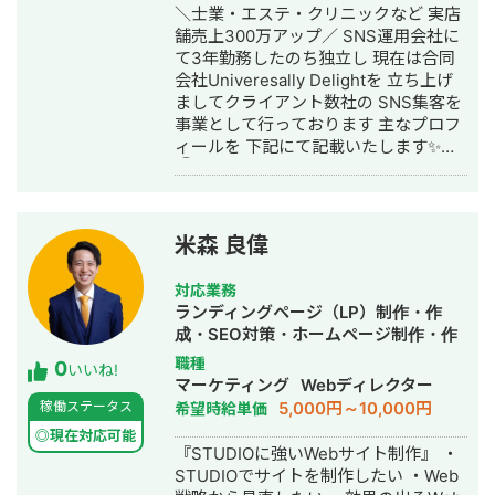
＼士業・エステ・クリニックなど 実店
X広告 / SmartNews広告 / Outbrain /
式サイト https://tosoma.co.jp 無料で
な部分にリソースにのみ投下したこと
舗売上300万アップ／ SNS運用会社に
Taboola ▼代表的な実績 ・Meta広告で
相談も受け付けています。 興味がある
で短期間で成果を上げることができま
て3年勤務したのち独立し 現在は合同
ROI維持のまま月予算200万→1,200万
方は、LINEでお気軽にご連絡ください
した。 ○実績②：通信キャリア事業
会社Univeresally Delightを 立ち上げ
円まで拡大（オンラインアシスタント
ませ。
（toC） ▶️問題・課題 契約者数を増や
ましてクライアント数社の SNS集客を
事業） ・LINE友だち約9,700人獲得、
すためのチャネルが欲しいというニー
事業として行っております 主なプロフ
テイクアウト売上前年比121%達成（飲
ズがあり。サイトの分析を行い、下記
ィールを 下記にて記載いたします✨
食チェーン） ▼得意業界 店舗系（飲
のような課題を抽出。 ・公式サイトが
①事業概要 ・SNS運用代行、コンサ
食・美容・クリニック）/ 人材紹介 / ス
サブドメインで、ルートドメインに対
ル事業 ・映像制作事業 ・小児向け発達
クール / BtoB ▼サービス内容 ①LINE
してリダイレクトがかかっている状況
支援事業 ②実績 ・整体系
公式アカウント構築・運用（初期15万
がありサイトも評価が分散している ・
YouTube100万人登録 ・美容系クリニ
円〜 / 月額5万円〜） ②広告運用代行
集客チャネルが広告依存状態になって
米森 良偉
ックYouTube約3万人登録 →集客率
（固定5万円 / 手数料20％）
いる状況が発生している ▶️実行した施
200％UP ・発達療育instagram売上
策 ・サブドメインからルートドメイン
対応業務
100％UP ・YouTube動画100万再生 ・
へのサイトの移行によりドメインへの
ランディングページ（LP）制作・作
総SNSコンサル50件以上 ③具体的に
サイト評価の集中 ・ドメイン配下に小
成・SEO対策・ホームページ制作・作
行っていること ・SNSを使用した集客
学生の親御さんをターゲットにしたコ
成・動画制作・動画編集
職種
0
導線設計 ・SNSアカウント集客(採用)
いいね!
ラムメディアの立ち上げ ・経験者であ
マーケティング
Webディレクター
設計 ・動画や画像コンテンツ生成 ・コ
るママさんライターを小学校の周りで
5,000円～10,000円
稼働ステータス
希望時給単価
ンテンツ企画立案 ・コンテンツ台本作
チラシを配って募集 ▶️結果 ・ECサイ
成 ・サムネイル画像作成 ・動画制作、
◎現在対応可能
ト本体が移行に伴いアクセスを150%
『STUDIOに強いWebサイト制作』 ・
編集 ・アナリティクス分析
増。 ・オウンドメディアも1年で月次8
STUDIOでサイトを制作したい ・Web
万アクセスまで成長 ・年次で4000万