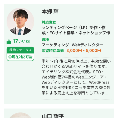
■経歴・職歴 2020年6月〜 Webマー
ケ支援会社（当時社員7名）にインター
本郷 輝
ンとして参画し、案件獲得に向けた自
社集客（SEO・Web広告運用・LP制
対応業務
作・YouTubeチャンネル運用・メール
ランディングページ（LP）制作・作
マーケティング等）を担当。 2022年3
成・ECサイト構築・ネットショップ作
月 名古屋大学理学部数学科卒。 2022
成代行・SEO対策・記事作成代行・ラ
職種
17
年4月〜 Webマーケ会社勤務。人材
いいね!
イティング・ホームページ制作・作
マーケティング
Webディレクター
系クライアントを主に担当。 2024年11
成・オウンドメディア制作・構築・運
3,000円～5,000円
稼働ステータス
希望時給単価
月 これまでの経験を活かして独立し、
用代行
株式会社プラマーケを設立。 ホームペ
◎現在対応可能
半年～1年後に月10件以上、有効な問い
ージ：https://plumarke.co.jp/ ■実績
合わせがくるWebサイトを作ります。
（※一部抜粋） #広告運用 ・出張買取
エイチリンク株式会社代表。SEO・
サービスにて、ROAS350%など、好調
Web制作歴7年目のWebエンジニア・
な事例が複数あり。 ・StockSun営業
Webディレクターとして、WordPress
代行サービス「カリトルくん」、
を用いたHP制作とニッチ業界のSEO対
StockSunサロンの広告運用を担当。
策による売上向上を専門としていま
・ベンチャー企業~大手企業のWebマ
す。 HP/LP制作実績は100サイト以
ーケティング支援に携わり、Web広告
上。パーソナルジム、土木工事会社、
運用、LP制作を担当。費用対効果を
不動産会社など多業種に対応してきま
1.5〜2倍に改善するなど多数。 #SEO
した。SEO対策においては、ゼロから
・インターン先にて自社サイトのSEO
山口 耀平