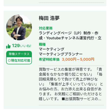
梅田 浩夢
対応業務
ランディングページ（LP）制作・作
成・Youtubeチャンネル運営代行・立
ち上げ・SEO対策・SNS運用代行・記
職種
129
いいね!
事作成代行・ライティング・ホームペ
マーケティング
ージ制作・作成・リスティング広告運
マーケティングプランナー
稼働ステータス
用代行・オウンドメディア制作・構
3,000円～5,000円
希望時給単価
◎現在対応可能
築・運用代行
買取サービスの集客が得意です。 「貴
金属をなかなか掘り起こせない」 「毎
回相見積もりで負けて売上が伸びな
い」 「集客が上手くいっていない」 と
お悩みの方、お力添え出来る自信があ
ります。 お気軽にご相談いただけると
嬉しいです。 ■出張買取サービスの集
客成功事例 https://freelance-
meikan.com/freelance/355/blog/1175