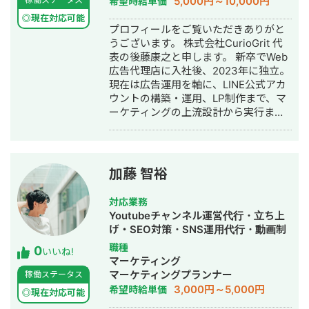
5,000円～10,000円
希望時給単価
壁」で1位 ・「外壁塗装」で3位 ・「埼
て、必要な新規記事の投下（30本） ・
行・採用代行・AI活用
玉 リフォーム」「千葉県 外壁塗装」
ブロガーが使用する無料のSEO最適化
◎現在対応可能
プロフィールをご覧いただきありがと
「つくば市 外壁塗装」など地域キーワ
されたテーマへ変更（オウンドメディ
うございます。 株式会社CurioGrit 代
ードでも1位を多数獲得 【自己紹介】
アのデザインも自分でやったのでコス
表の後藤康之と申します。 新卒でWeb
・高校卒業後、札幌市で老舗の施工会
トをめちゃくちゃ抑えられた） ・お役
広告代理店に入社後、2023年に独立。
社に就職。職人として活動する ・
立ち資料の制作とCVポイントの設置 ・
現在は広告運用を軸に、LINE公式アカ
RIZAPの子会社に転職し、10年勤務。
獲得したリードへの架電による商談獲
ウントの構築・運用、LP制作まで、マ
事業部で最年少の支配人となり、新規
得 ▶️結果 契約してから3ヶ月ほどで下
ーケティングの上流設計から実行まで
出店などを経験 ・副業だったマーケテ
記のような成果を出すことに成功しま
一気通貫でご支援しています。 ▼最大
ィング技術をもって独立 ・個人事業と
した。 ・人材系のリード獲得メディア
の強み 広告、SNSの導線を踏まえた上
して3年で利益8倍を達成。「トソーマ
を200アクセス数で昨対200%成長 ・メ
での公式LINEの構築・運用になりま
株式会社」を設立 ・法人化後も、3年
ディア経由でのリード獲得を0件→30
す。 広告・SEO・SNSで新規流入を獲
連続で150％以上の業績アップを実現
件に成長 ・ホワイトペーパー製作によ
加藤 智裕
得 → LP・導線設計でLINEに誘導 → 教
【略歴】 2018年〜2021年 ・外壁塗装
るCVポイントの創出 ・架電により10
育 → CV この全体フローの設計・実行
会社の集客のプロとして個人事業主で
件の商談獲得に成功 ▶️ポイント ・一人
対応業務
が強みです。 ▼対応ツール・領域 GA4
活動 2022年〜 ・トソーマ株式会社
でライティングからホワイトペーパ
Youtubeチャンネル運営代行・立ち上
/ GTM / Looker Studio / Lステップ・L
代表取締役 >リフォーム業・建設業
ー、架電までこなす必要性がありメタ
げ・SEO対策・SNS運用代行・動画制
Message（エルメ）/ LP制作 / バナ
の集客支援 >SEO事業 >リスティ
ディスクリプションの設定等の細かい
作・動画編集・営業代行
職種
0
ー・動画制作 / SEO / SNS運用 ▼対応
ング広告事業 >ホームページ・LP制
いいね!
SEO対策は完全に放棄して、内部リン
マーケティング
可能な広告媒体 Google広告（検索・デ
作事業 LINE（無料相談をご希望の方）
クとコンテンツの品質に全振りして施
マーケティングプランナー
稼働ステータス
ィスプレイ・P-MAX・YouTube）/
https://s.lmes.jp/landing-
策を実行しました。SEO対策は全部や
3,000円～5,000円
希望時給単価
Yahoo!広告 / Meta広告（Facebook・
qr/2000788262-7YNDe1MK?
◎現在対応可能
りたがる担当者もいますが、正直後回
Instagram）/ LINE広告 / TikTok広告 /
uLand=UGw3dP トソーマ株式会社公
しでいい施策も結構多いので、本質的