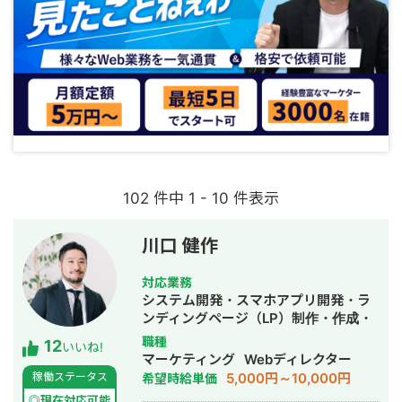
102 件中 1 - 10 件表示
川口 健作
対応業務
システム開発・スマホアプリ開発・ラ
ンディングページ（LP）制作・作成・
Youtubeチャンネル運営代行・立ち上
職種
12
いいね!
げ・ECサイト構築・ネットショップ作
マーケティング
Webディレクター
成代行・SEO対策・新規事業立上・
5,000円～10,000円
稼働ステータス
希望時給単価
SNS運用代行・記事作成代行・ライテ
◎現在対応可能