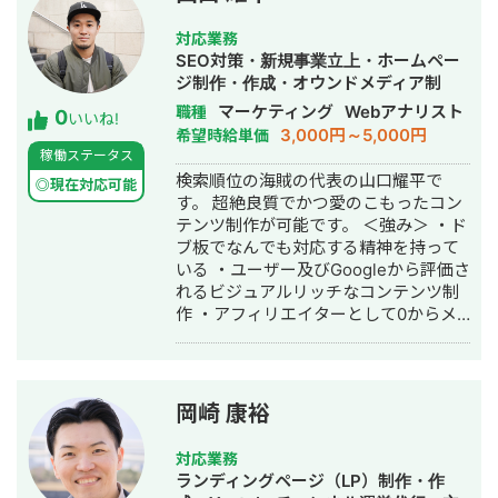
立ち上げた新規サイトをニッチ市場で
対策を1人で担当し、月間アクセス数を
サービスキーワード検索1位に導き、月
約7倍(3,000→約22,000)、月間問い合
対応業務
間1.5万PV、月商500万円の売上を実現
わせ件数を1件から4〜5件まで成長。
SEO対策・新規事業立上・ホームペー
した実績があります。 エンジニア知識
・人材系SEOメディアにてKW「商標名
ジ制作・作成・オウンドメディア制
を持ったSEOディレクターとして、大
+評判」で1位、「転職エージェント お
作・構築・運用代行
マーケティング
Webアナリスト
職種
0
量のページを作成するようないわゆる
すすめ」で10位以内を獲得。
いいね!
3,000円～5,000円
希望時給単価
データベース型のサイトの構築も得意
#YouTube ・法人向けYouTubeチャン
稼働ステータス
です。 競合が対応しきれないような細
ネル運営に立ち上げ時から携わり、チ
検索順位の海賊の代表の山口耀平で
かいキーワードまで対策して、お問合
ャンネル登録者数4,000人、月間商談獲
◎現在対応可能
す。 超絶良質でかつ愛のこもったコン
せにつなげる戦略でお客様の売上に貢
得10〜15件達成。 →企画、台本作成、
テンツ制作が可能です。 ＜強み＞ ・ド
献します。 少し珍しいキャリアの特徴
撮影、編集、分析全て担当。 ■ 主な経
ブ板でなんでも対応する精神を持って
として、Fリーグ（フットサル日本トッ
験業界 ・買取サービス ・不用品回収
いる ・ユーザー及びGoogleから評価さ
プリーグ）のエスポラーダ北海道、バ
・人材紹介：toC/toBいずれも経験あり
れるビジュアルリッチなコンテンツ制
サジィ大分でプロ選手として活動しな
・営業代行 ・SaaS ・広告代理店 ・飲
作 ・アフィリエイターとして0からメ
がらWeb制作の経験を積んできました
食店 ・官公庁
ディアを立ち上げグロースさせた経験
（バサジィ大分在籍時は完全プロ契約
から来る感覚値 ・メディア経由のリー
のため1年間休職）。 アスリートとし
ド獲得からインサイドセールまで一貫
ての経験で培った「やると決めたら徹
して対応可能 ＜スキル＞ ▼SEO対策
底的にやり抜く」精神で、お客様のプ
岡崎 康裕
・サイト改善 ・オウンドメディア運用
ロジェクトに全力で取り組みます。
・CV導線の設計 ▼BtoBマーケティン
対応業務
グ ・リード獲得戦略設計 ・ホワイトペ
ランディングページ（LP）制作・作
ーパー作成 ・メルマガ配信戦略の立