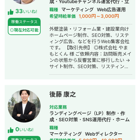
成・Youtubeチャンネル運営代行・立
案〜実行 ・インサイドセールス ＜実績
ち上げ・SEO対策・新規事業立上・
マーケティング
Web広告運用
職種
33
＞ ○ケース①：人材マッチングアプリ
いいね!
SNS運用代行・記事作成代行・ライテ
1,000円～3,000円
希望時給単価
（toB） ホワイトペーパー制作、ライ
ィング・ホームページ制作・作成・バ
稼働ステータス
ティングのディレクション、ライティ
ナー制作・デザイン・リスティング広
外壁塗装・リフォーム業・建設業向け
ング、獲得したリードへの架電全てを
◎現在対応可能
告運用代行・オウンドメディア制作・
ホームページ制作、SEO対策、リステ
一人で手を動かしてメディアを対応し
構築・運用代行・動画制作・動画編集
ィング広告、などを行うWeb集客会社
ました（一部ライターさんにも手伝っ
です。 【取引先例】 ◎株式会社 やま
てもらいました）。 ▶️問題・課題 クラ
もとくん 様 ご依頼内容：訪問販売メイ
イアントは元々、コンサル会社が入っ
ンの状態から反響営業に移行したい →
てメディアを立ち上げたものの、1件も
サイト制作、SEO対策、リスティング
リード獲得ができていない状況。 ここ
広告運用を実施 ◎株式会社 植田板金店
から、課題としては下記の４点がある
様 ご依頼内容：複数サイトのSEO対策
と仮説を立てました。 １. コンテンツ
を依頼したい →SEO対策を実施 ◎アス
の質が著しく低い ２. 内部リンク設計
ムコーポレーション（ユーペイント）
が全くなされていない ３. スクラッチ
後藤 康之
様 ご依頼内容：Web集客を依頼したい
で構築されたサイトの構造がSEO最適
→サイト制作、SEO対策、リスティン
化されていない ４. CVポイントが少な
対応業務
グ広告運用を実施 ◎商工会・業界メデ
すぎる ▶️実行した施策 そこで下記のよ
ランディングページ（LP）制作・作
ィア支援例 「東村山市商工会」様 「外
うな施策を3ヶ月に渡り行いました。
成・SEO対策・SNS運用代行・ホーム
壁塗装の窓口」様 ほか多数 ◎難関キー
・競合サイトよりもビジュアルリッチ
ページ制作・作成・バナー制作・デザ
職種
0
ワードで上位表示 ・「屋根」で1位 ・
なコンテンツになるようにリライト
いいね!
イン・リスティング広告運用代行・オ
マーケティング
Webディレクター
「ガルバリウム 鋼板」で1位 ・「塗り
（30本） ・内部リンクの設計を見直し
ウンドメディア制作・構築・運用代
稼働ステータス