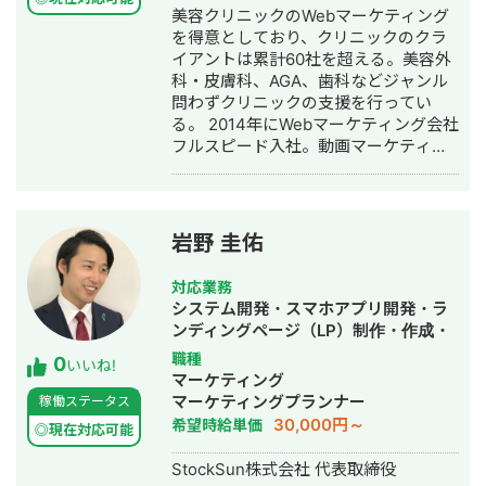
ィング・ホームページ制作・作成・バ
美容クリニックのWebマーケティング
ナー制作・デザイン・ロゴデザイン・
を得意としており、クリニックのクラ
作成・リスティング広告運用代行・オ
イアントは累計60社を超える。美容外
ウンドメディア制作・構築・運用代
科・皮膚科、AGA、歯科などジャンル
行・動画制作・動画編集・営業代行
問わずクリニックの支援を行ってい
る。 2014年にWebマーケティング会社
フルスピード入社。動画マーケティン
グ事業部立ち上げや、PR・SNS・SEO
の部署マネージャーを務める。営業職
として社内MVPを獲得。4年間在籍し
独立。 独立後はフリーランスとなり、
岩野 圭佑
フロントエンドエンジニア兼総合Web
マーケターとして活動。現在はWebコ
対応業務
ンサルティング会社を創設し、法人と
システム開発・スマホアプリ開発・ラ
してStockSunに参画。
ンディングページ（LP）制作・作成・
Youtubeチャンネル運営代行・立ち上
職種
0
いいね!
げ・ECサイト構築・ネットショップ作
マーケティング
成代行・SEO対策・新規事業立上・
マーケティングプランナー
稼働ステータス
SNS運用代行・ホームページ制作・作
30,000円～
希望時給単価
◎現在対応可能
成・リスティング広告運用代行・動画
制作・動画編集
StockSun株式会社 代表取締役