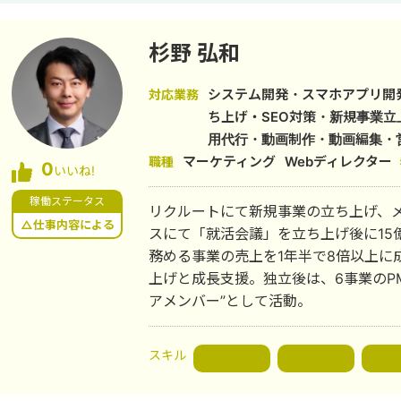
杉野 弘和
システム開発・スマホアプリ開発
対応業務
ち上げ・SEO対策・新規事業
用代行・動画制作・動画編集・
マーケティング
Webディレクター
職種
0
いいね!
稼働ステータス
リクルートにて新規事業の立ち上げ、メディア企画
△仕事内容による
スにて「就活会議」を立ち上げ後に15
務める事業の売上を1年半で8倍以上に成長させる。 得意
上げと成長支援。独立後は、6事業のPM
アメンバー”として活動。
スキル
戦略設計
業務改革
組織