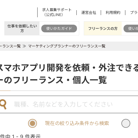
求人募集サポート
運営会社
利用規約
プラ
（公式LINE）
仕事を依頼したい
使いかたガイド
フリーランスの方
使い
方
ーランス一覧
マーケティングプランナーのフリーランス一覧
スマホアプリ開発を依頼・外注でき
ーのフリーランス・個人一覧
現在の絞り込み条件から検索
 件中 1 - 9 件表示