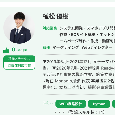
植松 優樹
システム開発・スマホアプリ開
対応業務
作成・ECサイト構築・ネットシ
ームページ制作・作成・動画制
マーケティング
Webディレクター
職種
0
いいね!
稼働ステータス
▼2019年6月~2021年12月 某テ
◎現在対応可能
当。 ▼2020年7月~2021年2月 Ready株式会社 撮影会事業責任者 300名のモ
デル管理と事業の戦略立案、施策立案と実行、経
~現在 Monoqlo撮影 代表 卒業後
黒字化。立ち上げ当初、撮影会事業責
任。 ▼2021年8月~ 個人で業務システム/MAシステムを1名体制で開発し、中
小企業向けにソリューション営業。 ▼2021年8月~2022年1月 ・医療特化コン
スキル
WEB戦略設計
Python
サル企業 美容クリニック2アカウント/歯
・・・
（登録スキル数：14）
業務に従事。 ▼2023年1月~2024年3月 医療機関向け商材を取り扱う通販企業