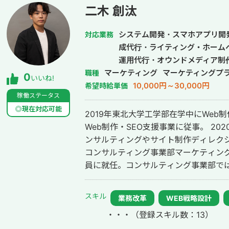
二木 創汰
システム開発・スマホアプリ開
対応業務
成代行・ライティング・ホーム
運用代行・オウンドメディア制
マーケティング
マーケティングプ
職種
0
いいね!
10,000円～30,000円
希望時給単価
稼働ステータス
◎現在対応可能
2019年東北大学工学部在学中にWeb
Web制作・SEO支援事業に従事。 202
ンサルティングやサイト制作ディレクシ
コンサルティング事業部マーケティング
員に就任。コンサルティング事業部で
に現在月600件ほどのリードを獲得。 2024年にアイデックス株式会社を創業
し、製造業や放送局のAI導入・業務効
スキル
業務改革
WEB戦略設計
ム開発事業を手掛ける。
・・・
（登録スキル数：13）