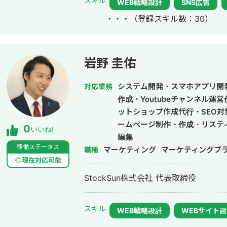
スキル
WEB戦略設計
SNS広告
参画。
・・・
（登録スキル数：30）
岩野 圭佑
システム開発・スマホアプリ開
対応業務
作成・Youtubeチャンネル運
ットショップ作成代行・SEO対
ームページ制作・作成・リステ
0
いいね!
編集
稼働ステータス
マーケティング
マーケティングプ
職種
◎現在対応可能
StockSun株式会社 代表取締役
スキル
WEB戦略設計
WEBサイト