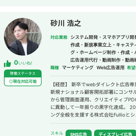
にてCOOとして事業立ち上げフェーズを経験。 ▼2024年6月~20
リーランスとして、一部上場企業の塾/
SNSマーケティングに従事。 ▼2024年12月 RaaS合同会社を設立。 ・外部顧
砂川 浩之
問：歯医者の元 院長先生 ・CTO：ベンチャー企
SNS運用の戦略設計から実運用・数値
システム開発・スマホアプリ開
対応業務
設計力、PoC検証を前提とした業務自
作成・新規事業立上・キャステ
う実行力。
グ・ホームページ制作・作成・
広告運用代行・動画制作・動画
0
いいね!
マーケティング
Web広告運用
職種
希望
稼働ステータス
◎現在対応可能
【経歴】 新卒でwebダイレクト広告
新規ナショナル顧客開拓部署にコンサ
から管理画面運用、クリエイティブPDC
に異動して一年振りの黒字化達成。 2
ング全般を支援する株式会社Fullio
BRAVEAIDを創業、代表取締役就任。 【主な実績】 ・D2C系 飲料、食品、化
粧品、健康食品を中心に月額100万円か
スキル
SNS広告
ディスプレイ広告