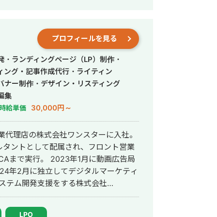
24年11月 フ
老舗食品メーカー/自動車メーカーの
プロフィールを見る
業 CTO経験者 得意領域は、
改善までを軸に、集客・採用成果を生む
発・ランディングページ（LP）制作・
動化・業務システム開発を一気通貫で行
ィング・記事作成代行・ライティン
バナー制作・デザイン・リスティング
編集
30,000円～
時給単価
専業代理店の株式会社ワンスターに入社。
ルタントとして配属され、フロント営業
Aまで実行。 2023年1月に動画広告局
024年2月に独立してデジタルマーケティ
とシステム開発支援をする株式会社
ら最高1.65億円の運用実績があります。
LPO