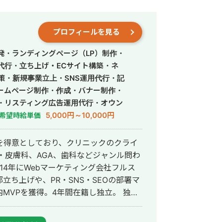
プロフィールを見る
発・ランディングページ（LP）制作・
営代行・立ち上げ・ECサイト構築・ネ
策・新規事業立上・SNS運用代行・記
ームページ制作・作成・バナー制作・
・リスティング広告運用代行・オウン
行・動画制作・動画編集・営業代行
5,000円～10,000円
希望時給単価
を得意としており、クリニックのクライ
・皮膚科、AGA、歯科などジャンル問わ
ち上げや、PR・SNS・SEOの部署マ
VPを獲得。4年間在籍し独立。 独立
ドエンジニア兼総合Webマーケターと
会社を創設し、法人としてStockSunに