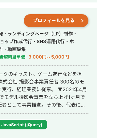
プロフィールを見る
発・ランディングページ（LP）制作・
ョップ作成代行・SNS運用代行・ホ
作・動画編集
3,000円～5,000円
希望時給単価
ーマパークのキャスト。ゲーム進行などを担
理業務に従事。 ▼2021年4月
に2名でモデル撮影会事業を立ち上げ1ヶ月で
任者として事業推進。その後、代表に就
JavaScript (jQuery)
科2アカウントのInstagram運用代行