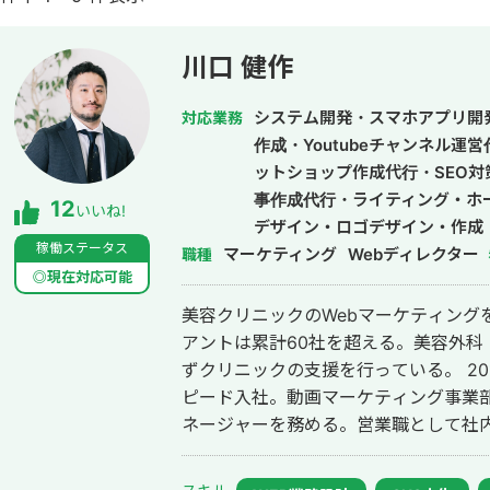
川口 健作
システム開発・スマホアプリ開
対応業務
作成・Youtubeチャンネル運
ットショップ作成代行・SEO対
事作成代行・ライティング・ホ
12
いいね!
デザイン・ロゴデザイン・作成
稼働ステータス
マーケティング
ドメディア制作・構築・運用代
Webディレクター
職種
◎現在対応可能
美容クリニックのWebマーケティング
アントは累計60社を超える。美容外科
ずクリニックの支援を行っている。 2014年にWebマーケティング会社フルス
ピード入社。動画マーケティング事業部立
ネージャーを務める。営業職として社内M
後はフリーランスとなり、フロントエン
して活動。現在はWebコンサルティング