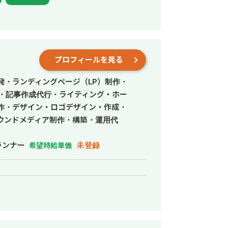
く、時点でYDA、TikTok、各種DSP、
rtnewsの順に運用、CPA目標クリア実績
e広告、X広告、TikAdsの順番で攻略して
プロフィールを見る
をお預かりして直近6ヶ月連続KPI達成し
oft,Meta中心にリスティングとSNS/Disの
発・ランディングページ（LP）制作・
行・記事作成代行・ライティング・ホー
つクリエイティブ（静止画、動画、LP
作・デザイン・ロゴデザイン・作成・
とで豊富なCPA,LTV改善知見を有して
ウンドメディア制作・構築・運用代
ランナー
未登録
希望時給単価