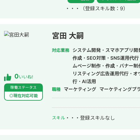
特にMeta広告、Google広告の攻略が強
・・・
（登録スキル数：9）
LINE（YDAに統合されますが）、Sma
があります。 ・来店系 脱毛サロン、結婚相談所で月額2,000〜5,000万円の運
用実績があります。Meta広告、Googl
います。 ・BtoB 国内最大手の企業向け研修企業と現在も直取引でご支援して
宮田 大嗣
おり、月間2,000万円ほどの運用予算
ております。Google,Yahoo!,Micros
システム開発・スマホアプリ開
対応業務
掛け合わせで成果最大化しています。 【簡単な強み】 社員時代に年間38億円
作成・SEO対策・SNS運用代
の運用型獲得広告予算を1人で差配、か
ムページ制作・作成・バナー制
全て）領域のPDCAまで実行してきたこ
リスティング広告運用代行・オ
0
いいね!
いると自負しております。
行・AI活用
稼働ステータス
マーケティング
マーケティングプ
職種
◎現在対応可能
・・・
登録スキルなし
スキル