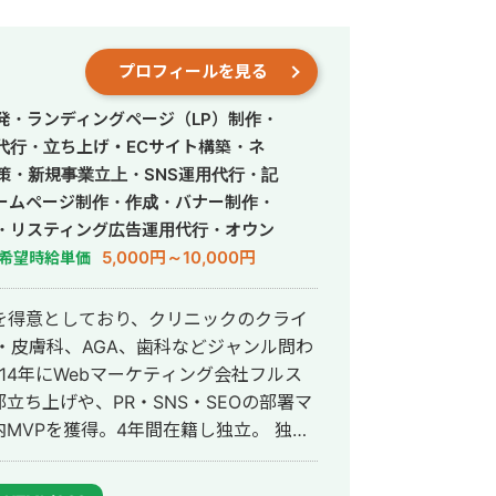
プロフィールを見る
発・ランディングページ（LP）制作・
営代行・立ち上げ・ECサイト構築・ネ
策・新規事業立上・SNS運用代行・記
ームページ制作・作成・バナー制作・
・リスティング広告運用代行・オウン
行・動画制作・動画編集・営業代行
5,000円～10,000円
希望時給単価
を得意としており、クリニックのクライ
・皮膚科、AGA、歯科などジャンル問わ
ち上げや、PR・SNS・SEOの部署マ
VPを獲得。4年間在籍し独立。 独立
ドエンジニア兼総合Webマーケターと
会社を創設し、法人としてStockSunに