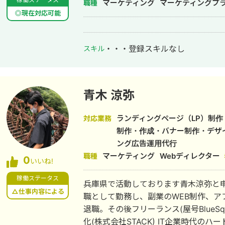
マーケティング
マーケティングプ
職種
◎現在対応可能
・・・
登録スキルなし
スキル
青木 涼弥
ランディングページ（LP）制作
対応業務
制作・作成・バナー制作・デザ
ング広告運用代行
マーケティング
Webディレクター
職種
0
いいね!
稼働ステータス
兵庫県で活動しております青木涼弥と申し
△仕事内容による
職として勤務し、副業のWEB制作、ア
退職。その後フリーランス(屋号BlueSq
化(株式会社STACK) IT企業時代の