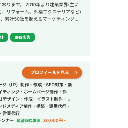
年より建築業界(主に
宅、リフォーム、外構エクステリアなど)
間、累計50社を超えるマーケティングコ
ンサ
うな企業にオスス
設計
SNS広告
が、何に手を付けたらいいか分からない
を俯瞰して品質管理/ディレクションでき
内製化に向けて専任担当者の伴走支援をし
プロフィールを見る
ジ（LP）制作・作成・SEO対策・新
イティング・ホームページ制作・作
ゴデザイン・作成・イラスト制作・リ
ンドメディア制作・構築・運用代行・
・営業代行
ランナー
30,000円～
希望時給単価