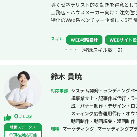
導くゼネラリスト的な動きを得意としております。 2019
工務店・ハウスメーカー向け：注文住
特化のWeb系ベンチャー企業にて5年
ンサルティングおよび実行支援に従事。 現在は独立し、マーケティングコ
ルティング会社(株式会社Monokrome)を創設。 【このよ
スキル
WEB戦略設計
WEBサイト
メ】 ・マーケティングを強化したい
・・・
（登録スキル数：9）
・各施策のパートナーはいるが、全体
る人材がほしい ・マーケティングの
てほしい
鈴木 貴暁
システム開発・ランディングペー
対応業務
規事業立上・記事作成代行・ラ
成・バナー制作・デザイン・ロ
スティング広告運用代行・オウ
0
いいね!
動画制作・動画編集・漫画制作
稼働ステータス
マーケティング
マーケティングプ
職種
◎現在対応可能