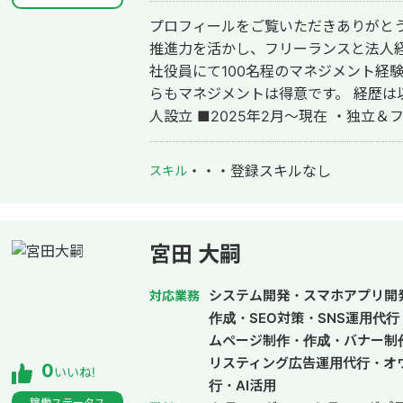
プロフィールをご覧いただきありがとう
推進力を活かし、フリーランスと法人経営
社役員にて100名程のマネジメント経
らもマネジメントは得意です。 経歴は以下となります。 ■2026年3月～ ・法
人設立 ■2025年2月～現在 ・独立＆フ
・株式会社アシロ リーガルメディア事
取締役 ■2021年11月～2022年8月
・・・
登録スキルなし
スキル
■2021年6月～2021年10月 ・株式会
～2021年5月 ・株式会社imacoco代
宮田 大嗣
システム開発・スマホアプリ開
対応業務
作成・SEO対策・SNS運用代
ムページ制作・作成・バナー制
リスティング広告運用代行・オ
0
いいね!
行・AI活用
稼働ステータス