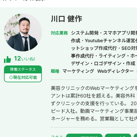
川口 健作
システム開発・スマホアプリ開
対応業務
作成・Youtubeチャンネル運
ットショップ作成代行・SEO対
事作成代行・ライティング・ホ
12
いいね!
デザイン・ロゴデザイン・作成
稼働ステータス
マーケティング
ドメディア制作・構築・運用代
Webディレクター
職種
◎現在対応可能
美容クリニックのWebマーケティング
アントは累計60社を超える。美容外科
ずクリニックの支援を行っている。 2014年にWebマーケティング会社フルス
ピード入社。動画マーケティング事業部立
ネージャーを務める。営業職として社内M
後はフリーランスとなり、フロントエン
して活動。現在はWebコンサルティング