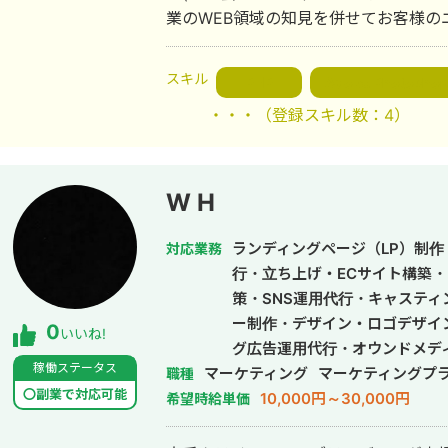
業のWEB領域の知見を併せてお客様の
スキル
PHP
Adobe Photosho
・・・
（登録スキル数：4）
W H
ランディングページ（LP）制作・
対応業務
行・立ち上げ・ECサイト構築・
策・SNS運用代行・キャステ
ー制作・デザイン・ロゴデザイ
0
いいね!
グ広告運用代行・オウンドメデ
稼働ステータス
マーケティング
作・動画編集
マーケティングプ
職種
〇副業で対応可能
10,000円～30,000円
希望時給単価