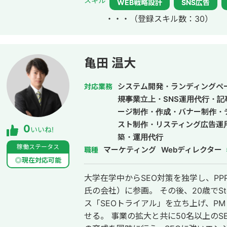
スキル
WEB戦略設計
SNS広告
参画。
・・・
（登録スキル数：30）
亀田 温大
システム開発・ランディングペー
対応業務
規事業立上・SNS運用代行・
ージ制作・作成・バナー制作・
スト制作・リスティング広告運
0
いいね!
築・運用代行
稼働ステータス
マーケティング
Webディレクター
職種
◎現在対応可能
大学在学中からSEO対策を独学し、PPP株
氏の会社）に参画。 その後、20歳でStockSun株式会社のSEO実行支援サービ
ス「SEOトライアル」を立ち上げ、P
せる。 事業の拡大と共に50名以上の