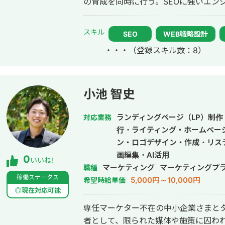
の育成を同時に行う。SEOに強いエンジ
制作から一気通貫のご支援も可能 月間3
の被リンク獲得代行、常時10サイトの
スキル
SEO
WEB戦略設計
ン。 常時70件以上のクライアント対
・・・
（登録スキル数：8）
200件以上。 プロのセールスライターチームも束ね、記事はもちろん、LPのコ
ンテンツ、SNS広告のテキスト、アウ
ンパクトがあるコピーの制作を主に担当 熱量のある実行支援が魅力。 現
活気と成果を届けます。
小池 智史
ランディングページ（LP）制作
対応業務
行・ライティング・ホームペー
ン・ロゴデザイン・作成・リス
画編集・AI活用
0
いいね!
マーケティング
マーケティングプ
職種
稼働ステータス
5,000円～10,000円
希望時給単価
◎現在対応可能
専任マーケター不在の中小企業さまと
者として、限られた媒体や施策に囚わ