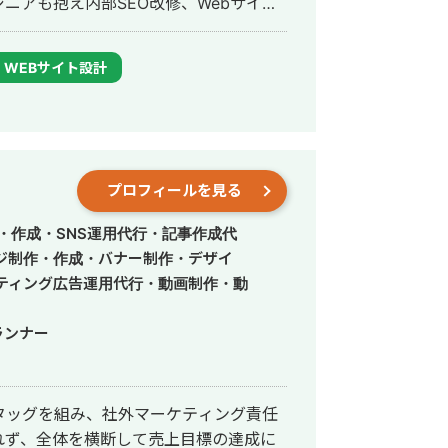
ニアも抱え内部SEO改修、Webサイト
00本以上の記事制作/リライト、200本
内部SEO改修の実行支援をディレクショ
WEBサイト設計
応の統括。1年で対応したクライアントは
トバウンド営業文面の作成など売上にイ
場に
プロフィールを見る
・作成・SNS運用代行・記事作成代
ジ制作・作成・バナー制作・デザイ
ティング広告運用代行・動画制作・動
ランナー
タッグを組み、社外マーケティング責任
れず、全体を横断して売上目標の達成に