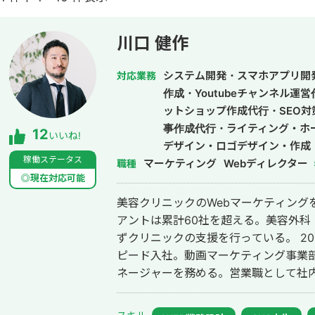
川口 健作
システム開発・スマホアプリ開
対応業務
作成・Youtubeチャンネル運
ットショップ作成代行・SEO対
事作成代行・ライティング・ホ
12
いいね!
デザイン・ロゴデザイン・作成
稼働ステータス
マーケティング
ドメディア制作・構築・運用代
Webディレクター
職種
◎現在対応可能
美容クリニックのWebマーケティング
アントは累計60社を超える。美容外科
ずクリニックの支援を行っている。 2014年にWebマーケティング会社フルス
ピード入社。動画マーケティング事業部立
ネージャーを務める。営業職として社内M
後はフリーランスとなり、フロントエン
して活動。現在はWebコンサルティング