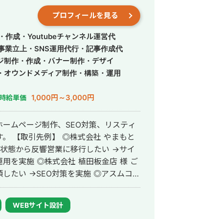
社、ローンチ支援累計5億円以上の経験が
プロフィールを見る
大切にしています。 丁寧かつ成果につ
作成・Youtubeチャンネル運営代
よろしくお願いいたします。
事業立上・SNS運用代行・記事作成代
ジ制作・作成・バナー制作・デザイ
・オウンドメディア制作・構築・運用
1,000円～3,000円
時給単価
ームページ制作、SEO対策、リスティ
やまもと
の状態から反響営業に移行したい →サイ
植田板金店 様 ご
→SEO対策を実施 ◎アスムコー
頼内容：Web集客を依頼したい →サイ
業界メディア支援
WEBサイト設計
か多数 ◎難関キーワードで