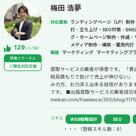
梅田 浩夢
ランディングページ（LP）制作・
対応業務
行・立ち上げ・SEO対策・SN
グ・ホームページ制作・作成・
メディア制作・構築・運用代行
129
いいね!
マーケティング
マーケティングプ
職種
稼働ステータス
◎現在対応可能
買取サービスの集客が得意です。 「貴金属をなかなか掘り起こせない」 「毎回
相見積もりで負けて売上が伸びない」 
みの方、お力添え出来る自信があります
です。 ■出張買取サービスの集客成功事例 https://freelance-
meikan.com/freelance/355/blog/1175 ■経歴・職歴 2020年6月〜 Webマ
ケ支援会社（当時社員7名）にインタ
集客（SEO・Web広告運用・LP制作・
スキル
WEB戦略設計
SEO
ティング等）を担当。 2022年3月 名
・・・
（登録スキル数：8）
月〜 Webマーケ会社勤務。人材系クライ