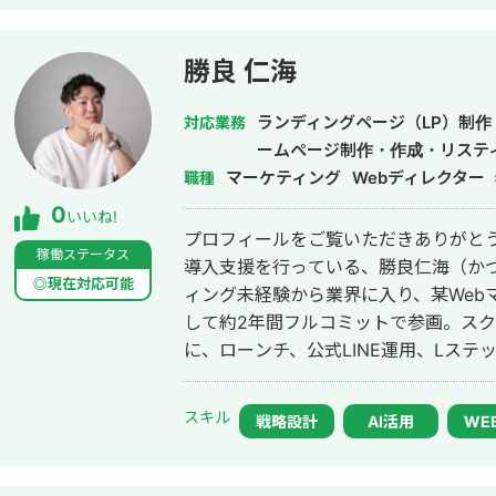
れまでの経験を活かして独立し、株式
https://plumarke.co.jp/ ■実績（※一部抜粋） #広告運用 ・出張買取サービス
にて、ROAS350%など、好調な事例が複
勝良 仁海
ス「カリトルくん」、StockSunサ
大手企業のWebマーケティング支援に携
ランディングページ（LP）制作
対応業務
費用対効果を1.5〜2倍に改善するなど多数。 #SEO ・インターン
ームページ制作・作成・リステ
イトのSEO対策を1人で担当し、月間アクセ
マーケティング
Webディレクター
職種
月間問い合わせ件数を1件から4〜5件ま
0
いいね!
KW「商標名+評判」で1位、「転職エー
プロフィールをご覧いただきありがとうご
得。 #YouTube ・法人向けYouTubeチャンネル運営に立ち上げ時から携わり、
稼働ステータス
導入支援を行っている、勝良仁海（かつらひとみ
チャンネル登録者数4,000人、月間商談
◎現在対応可能
ィング未経験から業界に入り、某Web
成、撮影、編集、分析全て担当。 ■ 主な経験業界 ・買取サービス ・不用品回
して約2年間フルコミットで参画。ス
収 ・人材紹介：toC/toBいずれも経験
に、ローンチ、公式LINE運用、Lステ
・飲食店 ・官公庁
改善、広告運用など、売上に直結する
た。 現在は独立し、Meta広告・Google広告を中心とした広告運用代行から、
スキル
戦略設計
AI活用
WE
広告で獲得した見込み客をLINE登録へ
Lステップ・UTAGE・エルメを活用
までのファネル改善まで一気通貫で支援しています。 累