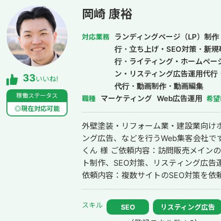
のLINE運用・支援、スクール支援19
岡崎 康裕
あります。 広告で集客して終わりではなく、LINE登録後の相談率・申込率・成
約率まで数字を見ながら改善することを
ランディングページ（LP）制作・
対応業務
ながる運用を心がけておりますので、
行・立ち上げ・SEO対策・新規
行・ライティング・ホームペー
ン・リスティング広告運用代行
33
いいね!
代行・動画制作・動画編集
稼働ステータス
マーケティング
Web広告運用
職種
希望
◎現在対応可能
外壁塗装・リフォーム業・建設業向けホ
ング広告、などを行うWeb集客会社です。 【取引先例】 ◎株式会社 
くん 様 ご依頼内容：訪問販売メイン
ト制作、SEO対策、リスティング広告運用を実施 ◎株式会社 
依頼内容：複数サイトのSEO対策を依頼したい 
ポレーション（ユーペイント）様 ご依
ト制作、SEO対策、リスティング広告運用を実施 ◎商工会・
スキル
SEO
リスティング広告
例 「東村山市商工会」様 「外壁塗装の窓口」様 ほ