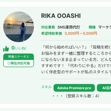
RIKA OOASHI
SNS運用代行
マーケ
対応業務
職種
3,000円～5,000円
希望時給単価
「何から始めればいい？」「投稿を続
0
いいね!
お悩みをまず一緒に整理するところから
稼働ステータス
にならないまま止まっている方、どん
◎現在対応可能
すすめです！ 「代わりにやる」だけ
いく伴走型のサポートが私のスタイルで
を大切に、長く続けられる運用を一緒に育てていきま
め】 ・SNSを始めたいけど何から手
スキル
Adobe Premiere pro
AI活
きているけど反応が取れない、続かな
・・・
（登録スキル数：4）
伝えたい まずはお気軽にご相談くだ