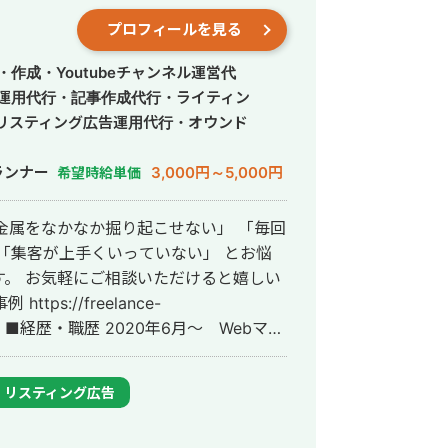
プロフィールを見る
作成・Youtubeチャンネル運営代
S運用代行・記事作成代行・ライティン
リスティング広告運用代行・オウンド
ランナー
3,000円～5,000円
希望時給単価
「集客が上手くいっていない」 とお悩
。 お気軽にご相談いただけると嬉しい
ー
ーンとして参画し、案件獲得に向けた自社
YouTubeチャンネル運用・メールマーケ
リスティング広告
古屋大学理学部数学科卒。 2022年4
アントを主に担当。 2024年11月 こ