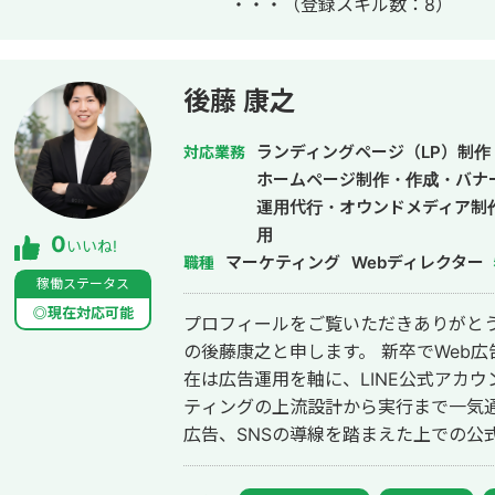
・・・
（登録スキル数：8）
上位表示 ・「屋根」で1位 ・「ガルバ
・「外壁塗装」で3位 ・「埼玉 リフ
外壁塗装」など地域キーワードでも1位を多数獲得 【自己
後、札幌市で老舗の施工会社に就職。職人
後藤 康之
転職し、10年勤務。事業部で最年少の
業だったマーケティング技術をもって独
ランディングページ（LP）制作
対応業務
成。「トソーマ株式会社」を設立 ・法
ホームページ制作・作成・バナ
アップを実現 【略歴】 2018年〜2021年 ・外壁塗装会社の集客のプロとして個
運用代行・オウンドメディア制
人事業主で活動 2022年〜 ・トソーマ株式会社 代表取締役 >リフォーム
用
0
いいね!
業・建設業の集客支援 >SEO事業 
マーケティング
Webディレクター
職種
ジ・LP制作事業 LINE（無料相談をご希望の方） https://s.lmes.jp/landing-
稼働ステータス
qr/2000788262-7YNDe1MK?uLand=UGw3dP トソー
◎現在対応可能
プロフィールをご覧いただきありがとうござ
https://tosoma.co.jp 無料で相談も受け付けています。 興味がある方は、LINE
の後藤康之と申します。 新卒でWeb広告代理店に入社後、2023年に独立。現
でお気軽にご連絡くださいませ。
在は広告運用を軸に、LINE公式アカ
ティングの上流設計から実行まで一気通貫でご
広告、SNSの導線を踏まえた上での公式LI
SEO・SNSで新規流入を獲得 → LP・導
の全体フローの設計・実行が強みです。 ▼対応ツール・領域 GA4 / GTM