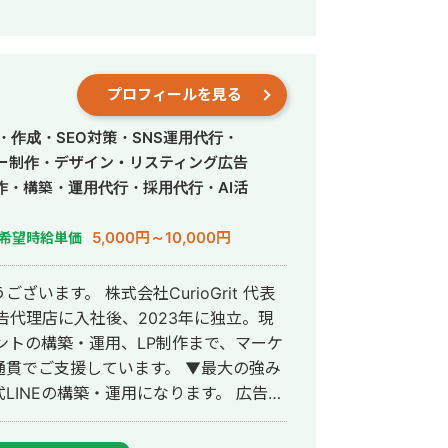
リウム 鋼板」で1位 ・「塗り壁」で1位
ォーム」「千葉県 外壁塗装」「つくば市
紹介】 ・高校卒業
として活動する ・RIZAPの子会社に
プロフィールを見る
支配人となり、新規出店などを経験 ・副
立 ・個人事業として3年で利益8倍を達
・作成・SEO対策・SNS運用代行・
人化後も、3年連続で150％以上の業績
ー制作・デザイン・リスティング広告
作・構築・運用代行・採用代行・AI活
>リスティング広告事業 >ホームペー
5,000円～10,000円
希望時給単価
マ株式会社公式サイト
います。 株式会社CurioGrit 代表
ウントの構築・運用、LP制作まで、マーケ
支援しています。 ▼最大の強み
NEの構築・運用になります。 広告・
線設計でLINEに誘導 → 教育 → CV こ
 /