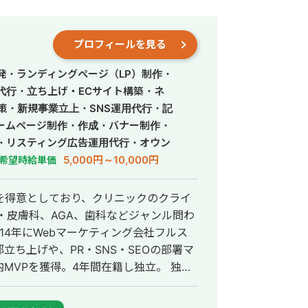
プロフィールを見る
発・ランディングページ（LP）制作・
営代行・立ち上げ・ECサイト構築・ネ
策・新規事業立上・SNS運用代行・記
ームページ制作・作成・バナー制作・
・リスティング広告運用代行・オウン
行・動画制作・動画編集・営業代行
5,000円～10,000円
希望時給単価
を得意としており、クリニックのクライ
・皮膚科、AGA、歯科などジャンル問わ
ち上げや、PR・SNS・SEOの部署マ
VPを獲得。4年間在籍し独立。 独立
ドエンジニア兼総合Webマーケターと
会社を創設し、法人としてStockSunに