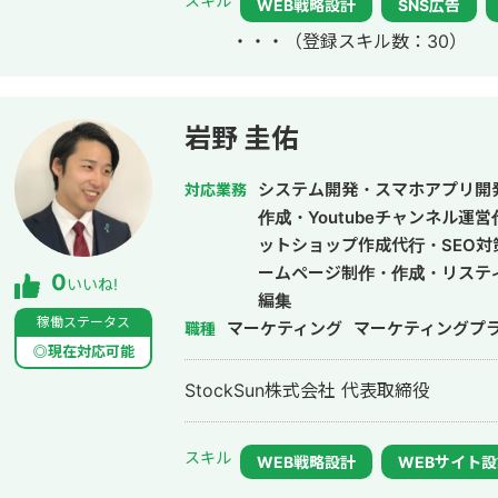
スキル
WEB戦略設計
SNS広告
参画。
・・・
（登録スキル数：30）
岩野 圭佑
システム開発・スマホアプリ開
対応業務
作成・Youtubeチャンネル運
ットショップ作成代行・SEO対
ームページ制作・作成・リステ
0
いいね!
編集
稼働ステータス
マーケティング
マーケティングプ
職種
◎現在対応可能
StockSun株式会社 代表取締役
スキル
WEB戦略設計
WEBサイト