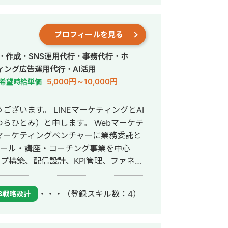
会社プラマーケを設立。 ホームページ：
数あり。 ・StockSun営業代行サービ
プロフィールを見る
ロンの広告運用を担当。 ・ベンチャー企業~
わり、Web広告運用、LP制作を担当。
・作成・SNS運用代行・事務代行・ホ
先にて自社サ
ィング広告運用代行・AI活用
ス数を約7倍(3,000→約22,000)、
5,000円～10,000円
希望時給単価
で成長。 ・人材系SEOメディアにて
ジェント おすすめ」で10位以内を獲
ざいます。 LINEマーケティングとAI
）と申します。 Webマーケテ
獲得10〜15件達成。 →企画、台本作
マーケティングベンチャーに業務委託と
クール・講座・コーチング事業を中心
あり ・営業代行 ・SaaS ・広告代理店
ップ構築、配信設計、KPI管理、ファネル
マーケティング実務に携わってきまし
・・・
（登録スキル数：4）
B戦略設計
つなげる導線設計、登録後の公式LINE・
した教育配信、個別相談・体験申込・成約
計100アカウント以上