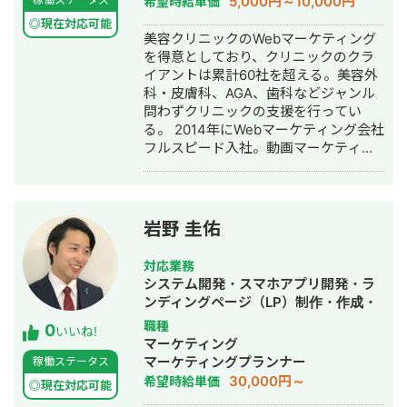
5,000円～10,000円
希望時給単価
SNS運用代行・記事作成代行・ライテ
◎現在対応可能
ィング・ホームページ制作・作成・バ
美容クリニックのWebマーケティング
ナー制作・デザイン・ロゴデザイン・
を得意としており、クリニックのクラ
作成・リスティング広告運用代行・オ
イアントは累計60社を超える。美容外
ウンドメディア制作・構築・運用代
科・皮膚科、AGA、歯科などジャンル
行・動画制作・動画編集・営業代行
問わずクリニックの支援を行ってい
る。 2014年にWebマーケティング会社
フルスピード入社。動画マーケティン
グ事業部立ち上げや、PR・SNS・SEO
の部署マネージャーを務める。営業職
として社内MVPを獲得。4年間在籍し
独立。 独立後はフリーランスとなり、
岩野 圭佑
フロントエンドエンジニア兼総合Web
マーケターとして活動。現在はWebコ
対応業務
ンサルティング会社を創設し、法人と
システム開発・スマホアプリ開発・ラ
してStockSunに参画。
ンディングページ（LP）制作・作成・
Youtubeチャンネル運営代行・立ち上
職種
0
いいね!
げ・ECサイト構築・ネットショップ作
マーケティング
成代行・SEO対策・新規事業立上・
マーケティングプランナー
稼働ステータス
SNS運用代行・ホームページ制作・作
30,000円～
希望時給単価
◎現在対応可能
成・リスティング広告運用代行・動画