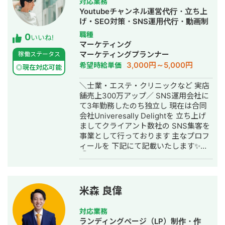
対応業務
る業種のCPAの相場感 ・配信設定につ
会社の集客のプロとして個人事業主で
Youtubeチャンネル運営代行・立ち上
いての相談 ・CRの添削 ・LPの添削 な
活動 2022年〜 ・トソーマ株式会社
げ・SEO対策・SNS運用代行・動画制
ど。 ②WEB広告運用代行（月額25万
代表取締役 >リフォーム業・建設業
作・動画編集・営業代行
職種
0
円/手数料20%） 費用は月間広告費によ
の集客支援 >SEO事業 >リスティ
いいね!
マーケティング
り2パターンに分かれます。 月間広告
ング広告事業 >ホームページ・LP制
マーケティングプランナー
稼働ステータス
費100万円以下の場合 月額25万円 月
作事業 LINE（無料相談をご希望の方）
3,000円～5,000円
希望時給単価
間広告費100万円以上の場合 月間広告
https://s.lmes.jp/landing-
◎現在対応可能
費20% ※LPO不要で純粋な広告運用の
qr/2000788262-7YNDe1MK?
＼士業・エステ・クリニックなど 実店
みの場合15万円となります。 ご契約後
uLand=UGw3dP トソーマ株式会社公
舗売上300万アップ／ SNS運用会社に
の作業内容はこちらです。 ・広告運用
式サイト https://tosoma.co.jp 無料で
て3年勤務したのち独立し 現在は合同
プランニング作成 ・配信初期設定 ・
相談も受け付けています。 興味がある
会社Univeresally Delightを 立ち上げ
日々の配信調整 ・画像クリエイティブ
方は、LINEでお気軽にご連絡ください
ましてクライアント数社の SNS集客を
制作 ・LP修正（FV、セクション毎の
ませ。
事業として行っております 主なプロフ
修正） ・KW/見出しなどのテキスト制
ィールを 下記にて記載いたします✨
作及び入稿 ・広告審査落ち&アカウン
①事業概要 ・SNS運用代行、コンサ
トBAN対応 ・日次、週次、月次報告&
ル事業 ・映像制作事業 ・小児向け発達
レポート作成 ・1ヶ月に2回までのお打
支援事業 ②実績 ・整体系
ち合わせ ・その他LPO、LINE、マーケ
YouTube100万人登録 ・美容系クリニ
ティングファネル、CSなど数値改善に
米森 良偉
ックYouTube約3万人登録 →集客率
関わる部分のご提案 ＊動画クリエイテ
200％UP ・発達療育instagram売上
ィブ制作、LP制作、LINE構築&改修に
対応業務
100％UP ・YouTube動画100万再生 ・
関しては別途ご請求となります。 以上
ランディングページ（LP）制作・作