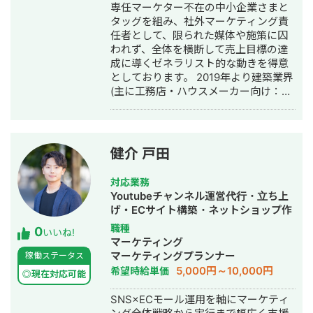
専任マーケター不在の中小企業さまと
部上場企業の塾/老舗食品メーカー/自動
リール動画再生回数：約60万回再生獲
タッグを組み、社外マーケティング責
車メーカーのSNSマーケティングに従
得 キャンペーン企画＋広告運用＋クリ
任者として、限られた媒体や施策に囚
事。 ▼2024年12月 RaaS合同会社を設
エイティブの改善を行う ▶︎メンズ眉毛
われず、全体を横断して売上目標の達
立。 ・外部顧問：歯医者の元 院長先生
サロン 運用2ヶ月：新規10名の来場獲
成に導くゼネラリスト的な動きを得意
・CTO：ベンチャー企業 CTO経験者
得 SNSと広告を並行し、
としております。 2019年より建築業界
得意領域は、SNS運用の戦略設計から
CPA5000→2500に削減 ▶︎EC下着メー
(主に工務店・ハウスメーカー向け：注
実運用・数値改善までを軸に、集客・
カー公式アカウント 運用6ヶ月：フォ
文住宅、リフォーム、外構エクステリ
採用成果を生む設計力、PoC検証を前
ロワー0→2.5万人 売り上げ：140％UP
アなど)特化のWeb系ベンチャー企業に
提とした業務自動化・業務システム開
▶︎花屋・EC・店舗 運用8ヶ月：フォロ
て5年間、累計50社を超えるマーケテ
発を一気通貫で行う実行力。
ワー300→1.7万人 インスタ売り上げ：
ィングコンサルティングおよび実行支
0→100万以上 ●相談の流れ ご興味ござ
健介 戸田
援に従事。 現在は独立し、マーケティ
いましたら、1度オンラインにて打ち合
ングコンサルティング会社(株式会社
わせを行いますので、メールにてご連
対応業務
Monokrome)を創設。 【このような企
絡ください。 平日18時以降、土日祝日
Youtubeチャンネル運営代行・立ち上
業にオススメ】 ・マーケティングを強
関わらず打ち合わせ可能です。 よろし
げ・ECサイト構築・ネットショップ作
化したいが、何に手を付けたらいいか
くお願いします。 問い合わせ先：
成代行・SEO対策・新規事業立上・
職種
0
分からない ・各施策のパートナーはい
いいね!
f5e82897e7vb85e05se@gmail.com
SNS運用代行・記事作成代行・ライテ
マーケティング
るが、全体を俯瞰して品質管理/ディレ
弊社の実績は、こちらにまとめており
ィング・リスティング広告運用代行・
マーケティングプランナー
稼働ステータス
クションできる人材がほしい ・マーケ
ます。
オウンドメディア制作・構築・運用代
5,000円～10,000円
希望時給単価
ティングの内製化に向けて専任担当者
◎現在対応可能
https://docs.google.com/document/d
行・動画制作・動画編集
の伴走支援をしてほしい
R7oiw/edit?usp=sharing 合同会社TIM
SNS×ECモール運用を軸にマーケティ
のホームページはこちら https://tim-