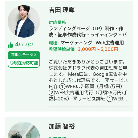
を依頼したい →SEO対策を実施 ◎アス
ムコーポレーション（ユーペイント）
吉田 理輝
様 ご依頼内容：Web集客を依頼したい
→サイト制作、SEO対策、リスティン
対応業務
グ広告運用を実施 ◎商工会・業界メデ
ランディングページ（LP）制作・作
ィア支援例 「東村山市商工会」様 「外
成・記事作成代行・ライティング・バ
壁塗装の窓口」様 ほか多数 ◎難関キー
ナー制作・デザイン・リスティング広
マーケティング
Web広告運用
職種
4
ワードで上位表示 ・「屋根」で1位 ・
いいね!
告運用代行・動画制作・動画編集
3,000円～5,000円
希望時給単価
「ガルバリウム 鋼板」で1位 ・「塗り
稼働ステータス
壁」で1位 ・「外壁塗装」で3位 ・「埼
ご覧いただきありがとうございます。
玉 リフォーム」「千葉県 外壁塗装」
◎現在対応可能
株式会社アドラフ代表の吉田理輝と申
「つくば市 外壁塗装」など地域キーワ
します。 Meta広告、Google広告を中
ードでも1位を多数獲得 【自己紹介】
心とした広告代理店です。 🔻サービス
・高校卒業後、札幌市で老舗の施工会
内容 ①WEB広告顧問（月額5万円）
社に就職。職人として活動する ・
②WEB広告運用代行（月額25万円/手
RIZAPの子会社に転職し、10年勤務。
数料20%） 🔻サービス詳細 ①WEB広
事業部で最年少の支配人となり、新規
告顧問（月額5万円） こちらは広告代
出店などを経験 ・副業だったマーケテ
理店に任せると数値が合いづらいサー
ィング技術をもって独立 ・個人事業と
ビスをお持ちの企業、もしくは内製化
して3年で利益8倍を達成。「トソーマ
を目指されている企業様向けです。 基
株式会社」を設立 ・法人化後も、3年
加藤 智裕
本的にはチャットにてサポートさせて
連続で150％以上の業績アップを実現
いただきます。 質問例 ・今出稿してい
【略歴】 2018年〜2021年 ・外壁塗装