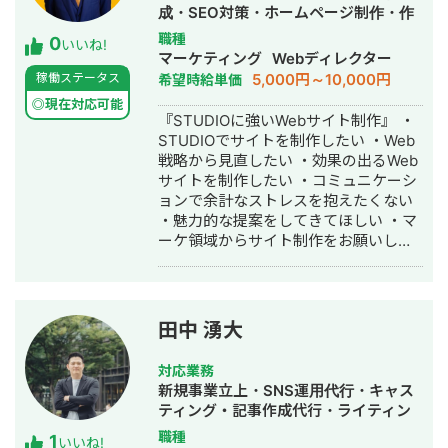
総SNSコンサル50件以上 ③具体的に
となります。 また広告代理店を協業先
成・SEO対策・ホームページ制作・作
行っていること ・SNSを使用した集客
としてお探しの会社様はぜひご連絡く
成・動画制作・動画編集
職種
0
導線設計 ・SNSアカウント集客(採用)
ださい。（紹介フィーのお支払いも
いいね!
マーケティング
Webディレクター
設計 ・動画や画像コンテンツ生成 ・コ
可） 協業先例 ・WEBコンサルティン
5,000円～10,000円
稼働ステータス
希望時給単価
ンテンツ企画立案 ・コンテンツ台本作
グ会社様 ・WEB制作会社様 ・動画編
成 ・サムネイル画像作成 ・動画制作、
集会社様 ・LINE構築会社様 など。 興
◎現在対応可能
『STUDIOに強いWebサイト制作』 ・
編集 ・アナリティクス分析
味ある方は1度ご相談ください。
STUDIOでサイトを制作したい ・Web
🔻Chatwork
戦略から見直したい ・効果の出るWeb
https://www.chatwork.com/riki199505
サイトを制作したい ・コミュニケーシ
最後までご覧いただきありがとうござ
ョンで余計なストレスを抱えたくない
いました。 ＊リンクのYouTubeはご縁
・魅力的な提案をしてきてほしい ・マ
あって「Webマーケティング
ーケ領域からサイト制作をお願いした
TV【StockSun株式会社】」に出演さ
い ・効果は出したいけどコストは抑え
せていただいたものです。
たい こんなお悩みがありましたらご相
談ください。 Web戦略から設計する
Webサイト制作で、集客に貢献するサ
田中 湧大
イトを作成します。 他社との違い ・累
計200社以上のWebマーケティングを
対応業務
支援 ・集客できるサイト設計のガイド
新規事業立上・SNS運用代行・キャス
ラインを持っている ・倍率30倍以上の
ティング・記事作成代行・ライティン
厳しい選考基準で品質を担保 ・365日
グ・バナー制作・デザイン・オウンド
職種
1
対応可能なサポート体制を実現 ・制作
いいね!