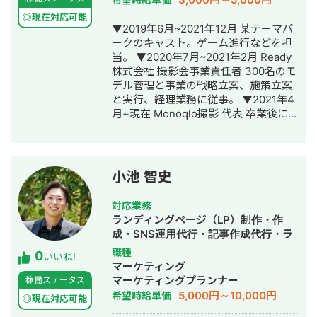
産・住宅メディア運用 運用1年6ヶ月で
合計20件の注文住宅の成約獲得 ▶︎採用
◎現在対応可能
▼2019年6月~2021年12月 某テーマパ
ジャンル 薬学系企業様の新卒採用アカ
ークのキャスト。ゲーム進行などを担
ウント 運用6ヶ月: フォロワー400人で
当。 ▼2020年7月~2021年2月 Ready
Instagram経由の 新卒エ
株式会社 撮影会事業責任者 300名のモ
ントリー者60名以上獲得 社会的養護施
デル管理と事業の戦略立案、施策立案
設の施設職員採用アカウント 運用1年:
と実行、経理業務に従事。 ▼2021年4
フォロワー3000人でInstagram経由の
月~現在 Monoqlo撮影 代表 卒業後に2
会員登録者40名以上獲得 ▶︎
名でモデル撮影会事業を立ち上げ1ヶ月
バストアップメディア 運用6ヶ月: フォ
で黒字化。立ち上げ当初、撮影会事業
ロワー0→4.6万人 インスタLiveコラボ:
責任者として事業推進。その後、代表
豊胸希望者LINEリスト30名獲得 来店誘
に就任。 ▼2021年8月~ 個人で業務シ
導Live→新規来店で150万以上の売り上
小池 智史
ステム/MAシステムを1名体制で開発
げ獲得 ▶︎大手食品メーカー公式アカウ
し、中小企業向けにソリューション営
ント 運用6ヶ月: フォロワー3000→1.5
対応業務
業。 ▼2021年8月~2022年1月 ・医療
万人 キャンペーン企画＋広告運用＋ク
ランディングページ（LP）制作・作
特化コンサル企業 美容クリニック2ア
リエイティブの改善により フォロワー
成・SNS運用代行・記事作成代行・ラ
カウント/歯科2アカウントのInstagram
数の大幅獲得に成功 ▶︎ダイエットレシ
イティング・ホームページ制作・作
職種
0
運用代行業務に従事。 ▼2023年1月
ピ系メディア アフィリエイトで月
いいね!
成・バナー制作・デザイン・ロゴデザ
マーケティング
~2024年3月 医療機関向け商材を取り
100〜150万の売り上げ獲得 ▶︎暮らし系
イン・作成・リスティング広告運用代
マーケティングプランナー
稼働ステータス
扱う通販企業にてCOOとして事業立ち
メディア アフィリエイトで月100万の
行・動画制作・動画編集・AI活用
5,000円～10,000円
希望時給単価
上げフェーズを経験。 ▼2024年6月
売り上げ獲得 ▶︎大手カフェチェーンの
◎現在対応可能
~2024年11月 フリーランスとして、一
公式アカウント プロモーション目的の