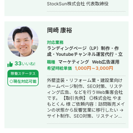
制作・動画編集
StockSun株式会社 代表取締役
岡崎 康裕
対応業務
ランディングページ（LP）制作・作
成・Youtubeチャンネル運営代行・立
ち上げ・SEO対策・新規事業立上・
マーケティング
Web広告運用
職種
33
いいね!
SNS運用代行・記事作成代行・ライテ
1,000円～3,000円
希望時給単価
ィング・ホームページ制作・作成・バ
稼働ステータス
ナー制作・デザイン・リスティング広
外壁塗装・リフォーム業・建設業向け
◎現在対応可能
告運用代行・オウンドメディア制作・
ホームページ制作、SEO対策、リステ
構築・運用代行・動画制作・動画編集
ィング広告、などを行うWeb集客会社
です。 【取引先例】 ◎株式会社 やま
もとくん 様 ご依頼内容：訪問販売メイ
ンの状態から反響営業に移行したい →
サイト制作、SEO対策、リスティング
広告運用を実施 ◎株式会社 植田板金店
様 ご依頼内容：複数サイトのSEO対策