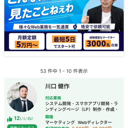
53 件中 1 - 10 件表示
川口 健作
対応業務
システム開発・スマホアプリ開発・ラ
ンディングページ（LP）制作・作成・
Youtubeチャンネル運営代行・立ち上
職種
12
いいね!
げ・ECサイト構築・ネットショップ作
マーケティング
Webディレクター
成代行・SEO対策・新規事業立上・
稼働ステータス