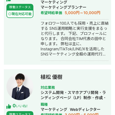
メディア制作・構築・運用代行・動画
マーケティング
だけでなく戦略・設計・運用・改善ま
制作・動画編集・採用代行
マーケティングプランナー
稼働ステータス
で対応 ・自社がSEO・MEO・SNSで集
5,000円～10,000円
希望時給単価
客活動 ・営業マンを雇用せず品質向上
◎現在対応可能
に注力 会社概要
フォロワー100人でも採用・売上に直結
https://regalonico.com キャリア Web
する SNS運用戦略と実行支援をまるっ
業界 7年目 Web制作会社3年勤務
と代行します。 下記、プロフィールに
⇨2021年独立開業⇨2022年法人化
なります。 合同会社TIM代表の田中と
2024年4月 STUDIOエキスパートシル
申します。 弊社は主に、
バーパートナー加盟 メールアドレス
Instagram/TikTok/LINE/Xを活用した
r.yonemori@regalonico.com 米森直通
SNSマーケティング全般の運用代行事
070-8467-5366
業を行なっています。 ▶︎経歴 2022
年 熊本大学卒業後、合同会社TIMを
設立 2023年 業務委託で複数社ディ
レクターとして活動 2024年〜 合同
植松 優樹
会社TIM アカウントプランナー(現任)
弊社の事業内容と実績をまとめており
対応業務
ます。 ナショナルクライアントから中
システム開発・スマホアプリ開発・ラ
小企業まで幅広く対応実績がありま
ンディングページ（LP）制作・作成・
す。 ●事業内容 ・SNS運用代行 ・
ECサイト構築・ネットショップ作成代
職種
0
SNSメディア構築、運営 ・SNSコンサ
いいね!
行・SNS運用代行・ホームページ制
マーケティング
Webディレクター
ルティング ●運用実績まとめ ▶︎不動
作・作成・動画制作・動画編集
3,000円～5,000円
稼働ステータス
希望時給単価