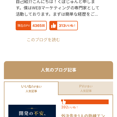
自己紹介こんにちは！くぼじゅんと申しま
す。僕はWEBマーケティングの専門家として
活動しております。まずは簡単な経歴をご紹
介させて頂きます。北
4365
313
現在のPV
回
いいね！
このブログを読む
人気のブログ記事
PV
いいね!
が多い
が多い
人気記事
人気記事
392
いいね！
外注先を1人の熟練エン