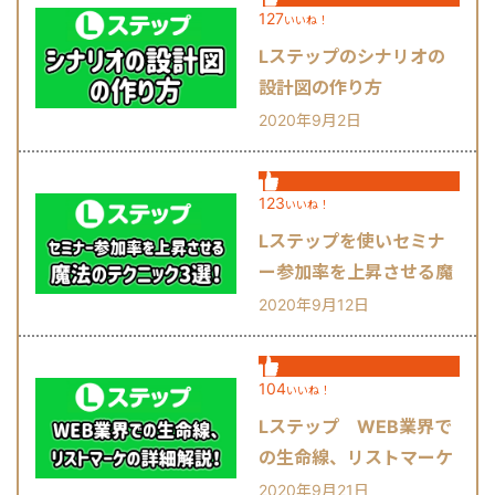
127
いいね！
Lステップのシナリオの
設計図の作り方
2020年9月2日
123
いいね！
Lステップを使いセミナ
ー参加率を上昇させる魔
法のテクニック3選！
2020年9月12日
104
いいね！
Lステップ WEB業界で
の生命線、リストマーケ
の詳細解説！
2020年9月21日