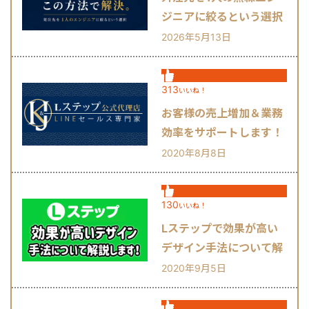
ジニアに絞るという選択
肢
2026年5月13日
313
いいね！
お客様の売上増加＆業務
効率をサポートします！
2020年8月8日
130
いいね！
Lステップで効果が高い
デザイン手法について解
説します！
2020年9月5日