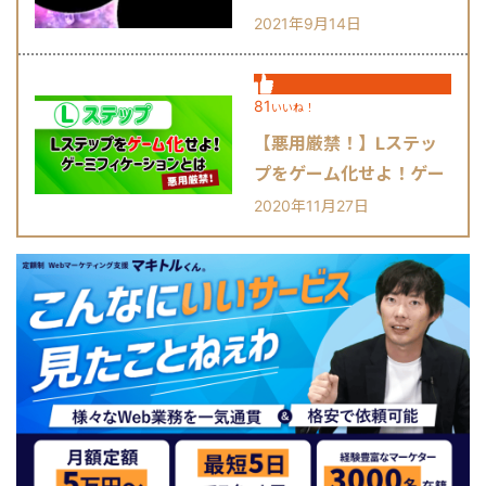
2021年9月14日
81
いいね！
【悪用厳禁！】Lステッ
プをゲーム化せよ！ゲー
ミフィケーションとは？
2020年11月27日