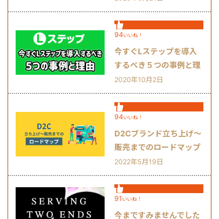
94
いいね！
今すぐLステップを導入
するべき５つの事例と理
由
2020年10月2日
94
いいね！
D2Cブランド立ち上げ～
販売までのロードマップ
2022年5月19日
91
いいね！
今まですみませんでした