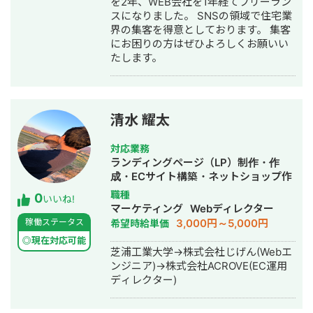
を2年、WEB会社を1年経てフリーラン
会社にて広告運用担当 -住宅/自動車/ウ
修 ・オウンドメディアサイトの CTA
スになりました。 SNSの領域で住宅業
エディングなど幅広い業種のWeb広告
改修 【担当業務】 ・リスティング広告
界の集客を得意としております。 集客
運用を担当 -大手企業の下請け案件も
の効果検証、CV 最大化に向けた改善
にお困りの方はぜひよろしくお願いい
対応 -戦略立案〜運用・分析まで一貫
・広告代理店のマネジメント、戦略策
たします。
して担当
定 ・GA 分析をもとに各サイトの改
修、提案 ・オウンドメディア改修の仕
組み化 【実績】 ・リスティング 実
績：目標 1,191 件、実績 1,199 件(個人
での担当月：4〜8 月実績) 工夫点： ・
清水 耀太
指名 KW 広告文の遷移先をリンク多い
「サービスサイト」から「専用 LP」作
対応業務
成し改修CVR 改善比較(旧 LP：新
ランディングページ（LP）制作・作
LP=1.58 ：1.86 ) ・CV 獲得の多い CP
成・ECサイト構築・ネットショップ作
において、広告文の「訴求変更」を行
成代行・SNS運用代行・ホームページ
職種
0
いいね!
い 30CV/月増加 ・サービスサイト 実
制作・作成・AI活用
マーケティング
Webディレクター
績：担当した 4 ページ CTA の CTR 平
3,000円～5,000円
稼働ステータス
希望時給単価
均約 330 改善、マーケチーム内 2 回連
◎現在対応可能
続トップ実績(計 4 チーム) 工夫点：改
芝浦工業大学→株式会社じげん(Webエ
修影響度の高い「ページ上部」や
ンジニア)→株式会社ACROVE(EC運用
「CTA 周り」の改修に集中 ►大手Web
ディレクター)
広告代理店 【業務内容】 ・Web 広告
の運用、改善 ・Web 広告の提案営業
・広告配信設計の立案 【担当業務】 ・