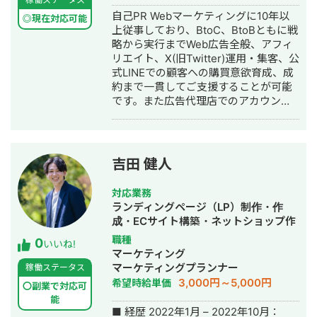
自己PR Webマーケティングに10年以
◎現在対応可能
上従事しており、BtoC、BtoBともに戦
略から実行までWeb広告全般、アフィ
リエイト、X(旧Twitter)運用・集客、公
式LINEでの顧客への購買意欲育成、成
約まで一貫してご支援することが可能
です。また広告代理店でのアカウント
プランナー実績も4年以上ある為、実施
後の改善やプランニングに関してもお
任せください。 経歴 ►大手EC運営会
社 【業務内容】 ・to C：個人向けの中
吉田 健人
古スマホのECのマーケティング戦略設
計、Web広告、LPO、コンテンツマー
対応業務
ケティング、アフィリエイト、CRM ・
ランディングページ（LP）制作・作
to B：法人向け中古スマホの月々のサ
成・ECサイト構築・ネットショップ作
ブスクレンタルスマホのマーケティン
成代行・SEO対策・SNS運用代行・記
職種
0
グ戦略設計、Web広告、LPO、展示
いいね!
事作成代行・ライティング・ホームペ
マーケティング
会、コンテンツマーケティング 【実
ージ制作・作成・バナー制作・デザイ
マーケティングプランナー
稼働ステータス
績】 ・to C：Web広告運用(リスティン
ン・リスティング広告運用代行
3,000円～5,000円
希望時給単価
グ、ディスプレイ)において目標営業利
〇副業で対応可
益に対して110%達成。目標達成を2.5
能
■ 経歴 2022年1月 – 2022年10月：
年連続達成 ・to B：施策全体の年間リ