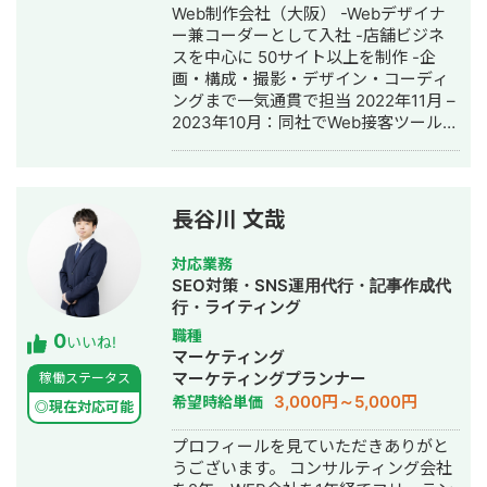
Web制作会社（大阪） -Webデザイナ
ード目標数3,500件に対してリスティ
ー兼コーダーとして入社 -店舗ビジネ
ングおよびLPの改善、営業との連携の
スを中心に 50サイト以上を制作 -企
見直し(MA、ステップメール)を行うこ
画・構成・撮影・デザイン・コーディ
とで8,800件。2.5倍の目標達成を実
ングまで一気通貫で担当 2022年11月 –
現。カスタマージャーニー設計や施策
2023年10月：同社でWeb接客ツールの
のチャネル分析をもとに戦略的に施策
カスタマーサクセスに異動 -店舗・EC
の実行・予算管理を行なうことが可能
サイトを中心に 200社以上のサイト改
です。 ►現自身の事業 X事業 ・Xアカ
善を支援 -接客導線改善 / CVR改善 /
ウントのフォロワー数を
KPI設計を担当 2023年11月 – 2024年7
①4000→9000まで6か月で増加。
長谷川 文哉
月：冷凍宅配食「nosh」でインハウス
②3000→9000まで7か月で増加。 ・1
広告運用担当 -月間4,000万円規模の広
投稿の平均インプレッション数20,000
対応業務
告予算を運用 -TikTok / Yahoo! /
超。 ・LINE(リスト)獲得数1年で3000
SEO対策・SNS運用代行・記事作成代
SmartNews など複数媒体で獲得最大
件超。 ・販売しているコンサルティン
行・ライティング
化 -クリエイティブ企画・コピー制
グ、アフィリエイトの年商1500万円超
職種
0
作・LPOを実行 2024年8月 – 2025年5
獲得。 ・平均成約率20％。 マーケテ
いいね!
マーケティング
月：スキンケアブランドでマーケティ
ィング支援事業 ・X運用や広告、マー
マーケティングプランナー
稼働ステータス
ング・CS・在庫管理を担当 -月間300
ケティング戦略支援法人5社担当中 ►
3,000円～5,000円
希望時給単価
万円規模の広告運用/Instagram運用/戦
大手SaaS運営会社 【業務内容】 ・事
◎現在対応可能
略設計を担当 -発送・梱包・在庫管理
業会社のマーケティング ・リスティン
プロフィールを見ていただきありがと
などECサイトの流れを一気通貫で担当
グ広告の CV 最大化 ・広告代理店と戦
うございます。 コンサルティング会社
2025年6月 – 金沢市のWebマーケ支援
略策定 ・サービスサイト、各 LP の改