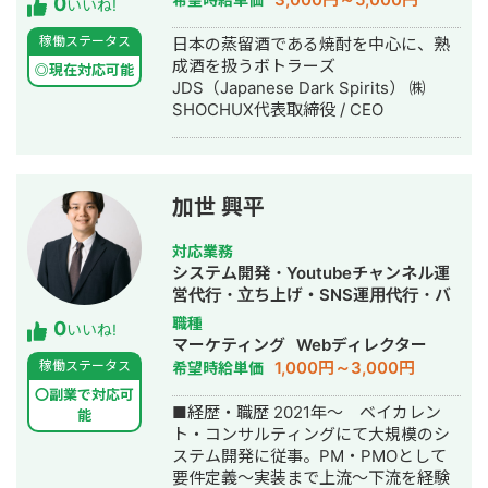
0
いいね!
稼働ステータス
日本の蒸留酒である焼酎を中心に、熟
成酒を扱うボトラーズ
◎現在対応可能
JDS（Japanese Dark Spirits） ㈱
SHOCHUX代表取締役 / CEO
加世 興平
対応業務
システム開発・Youtubeチャンネル運
営代行・立ち上げ・SNS運用代行・バ
ナー制作・デザイン・AI活用
職種
0
いいね!
マーケティング
Webディレクター
1,000円～3,000円
稼働ステータス
希望時給単価
〇副業で対応可
■経歴・職歴 2021年〜 ベイカレン
能
ト・コンサルティングにて大規模のシ
ステム開発に従事。PM・PMOとして
要件定義〜実装まで上流〜下流を経験