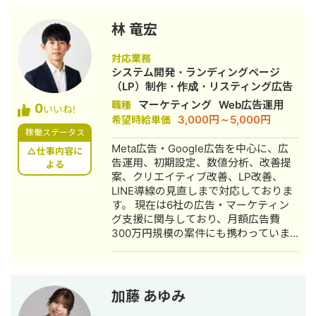
リスティング広告、アドネットワー
ク、DSP、SNS 広告等 Web 広告のト
林 竜宏
ータルコンサルティング ・配信設計、
DMP 統合施策の提案 ・リスティン
対応業務
グ、アドネットワーク、DSP、SNS 広
システム開発・ランディングページ
告運用 ・効果分析、データ分析 ・報告
（LP）制作・作成・リスティング広告
書、提案資料作成 ・営業提案（新規問
運用代行
マーケティング
Web広告運用
職種
0
いいね!
い合わせ対応、継続増額提案、クライ
3,000円～5,000円
希望時給単価
アントへの報告会） 【担当顧客】 コス
稼働ステータス
メ、美容、アパレル、飲料、施設、求
Meta広告・Google広告を中心に、広
△仕事内容に
人、不動産、ウォーターサーバー、
告運用、初期設定、数値分析、改善提
よる
web サービス、ゲーム、セミナー集
案、クリエイティブ改善、LP改善、
客、募金、フォロワー・登録者数獲得
LINE導線の見直しまで対応しておりま
施策、セキュリティソフト、イベント
す。 現在は6社の広告・マーケティン
集客、保険 【実績】 取り扱い媒体：
グ支援に関与しており、月額広告費
Google、Yahoo、Facebook、
300万円規模の案件にも携わっていま
Instagram、Twitter、LINE、Red、
す。広告管理画面の数値を確認しなが
Poets、Indeed 取り扱い DMP：
ら、CTR・CPA・CVR・LINE登録率な
ASE、IM、テラテイル 予算：100万
どをもとに、訴求軸、広告文、バナ
円〜1000 万円/月 クライアント数：約
ー、LP導線の改善提案を行っていま
加藤 あゆみ
30 件程度 ■対応可能業務・スキル
す。 私の強みは、広告運用だけでな
（経験媒体） ・広告媒体 Google広告