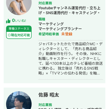
く、広告を見たユーザーがLPを読み、
Yahoo広告 Facebook広告 Twitter広告
対応業務
LINE登録や問い合わせ、購入に進むま
LINE広告 DSP など ・SNS Twitter 公
Youtubeチャンネル運営代行・立ち上
での導線全体を見ながら改善できるこ
式LINE LINEオープンチャット ・分析
げ・SNS運用代行・キャスティング・
とです。単に広告を配信するだけでは
ツール GA アドエビス MicroSoft
動画制作・動画編集
職種
0
なく、「どの訴求が反応されているの
いいね!
Clarity Salesforce など
マーケティング
か」「LPで離脱していないか」「LINE
マーケティングプランナー
稼働ステータス
や問い合わせまで自然につながってい
未登録
希望時給単価
るか」まで確認し、成果につながる改
◎現在対応可能
善を意識しています。 また、過去には
ジャパネットたかたで商品紹介MC・デ
月間10万PV規模のWebサイト運営に携
ィレクターとして、「売れる商品紹
わり、サイト分析、記事改善、ABテス
介」動画制作を行う。 その後、NHKに
ト、コンテンツ改善、ライターディレ
転職しキャスター・ディレクターとし
クションなどを約2年間行ってきまし
て、延べ100本以上のテレビ番組の放送
た。そのため、広告のクリック数や
に携わる。 独立後は「売れるSNS戦
CPAだけでなく、ユーザー心理やペー
略」×「TVマンの伝わる発信」を軸
ジ改善の観点からも施策を考えること
に、 40社以上のYouTubeを中心とした
が可能です。 さらに、エンジニアとし
SNS運用に携わり、 再生回数1,200万
て約3年間、React / TypeScriptを中心
回超えの自社チャンネルも運用中。
にWeb開発を経験してきました。LPの
構成、タグ・計測設定、イベント設
佐藤 昭太
計、システム側の構造理解にも強みが
あり、広告運用と制作・計測まわりを
対応業務
横断して対応できます。 対応可能な業