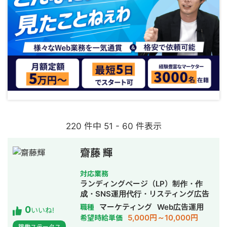
220 件中 51 - 60 件表示
齋藤 輝
対応業務
ランディングページ（LP）制作・作
成・SNS運用代行・リスティング広告
運用代行
マーケティング
Web広告運用
職種
0
いいね!
5,000円～10,000円
希望時給単価
稼働ステータス