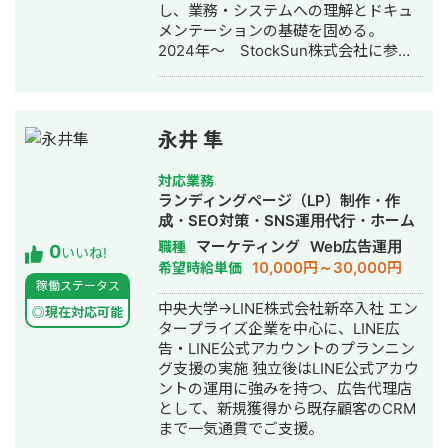
し、業務・システムへの理解とドキュ
メンテーションの基礎を固める。
2024年〜 StockSun株式会社に参
画。 StockSun道場シリーズの事業オ
ーナーとして、 マーケ・セールス・マ
ネジメントまで横断して担当。 認定パ
ートナーと協働しながら、シリーズ全
永井 隼
体の売上・利益成長を牽引するポジシ
ョンを担う。 ■実績 #ITコンサルタン
対応業務
ト ・大手証券会社 情報システム部門
ランディングページ（LP）制作・作
のシステム開発保守運用のPMとして、
成・SEO対策・SNS運用代行・ホーム
数百万円〜数億円程度の開発規模の
ページ制作・作成・リスティング広告
マーケティング
Web広告運用
職種
0
PMを実施。 主に要件定義〜設計、
いいね!
運用代行
10,000円～30,000円
希望時給単価
UAT〜リリース支援を行う。 ・大手航
稼働ステータス
空会社 数百億円規模のWebサービス
中央大学→LINE株式会社新卒入社 エン
開発のPMOとして、受託企業側で参
◎現在対応可能
タープライズ企業を中心に、LINE広
画。PJ課題のマネジメントに従事。 ・
告・LINE公式アカウントのプランニン
大手不動産会社 情報システム部門の
グ支援の実施 独立後はLINE公式アカウ
研修設計〜実行まで支援。 営業・
ントの運用に強みを持つ、広告代理店
CRMシステムの新規開発PMOとして支
として、新規獲得から既存顧客のCRM
援。 #道場シリーズ運営(マーケ〜セー
まで一気通貫でご支援。
ルスまで一気通貫で対応) ・マーケティ