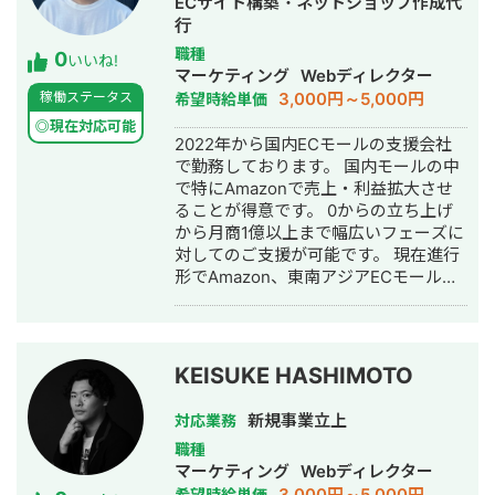
ECサイト構築・ネットショップ作成代
務は、Meta広告・Google広告の運用
行
補助、広告アカウントの初期設定、ピ
職種
0
クセル・タグ・コンバージョン計測の
いいね!
マーケティング
Webディレクター
確認、数値分析、日次・週次レポート
3,000円～5,000円
稼働ステータス
希望時給単価
作成、改善提案、広告文作成、バナー
の訴求設計、動画広告の台本作成、LP
◎現在対応可能
2022年から国内ECモールの支援会社
改善提案、LINE導線改善などです。 広
で勤務しております。 国内モールの中
告運用単体ではなく、クリエイティ
で特にAmazonで売上・利益拡大させ
ブ、LP、計測、LINE導線まで含めて、
ることが得意です。 0からの立ち上げ
事業成果につながる広告改善を行いた
から月商1億以上まで幅広いフェーズに
いと考えています。丁寧な報連相と当
対してのご支援が可能です。 現在進行
事者意識を大切にしながら、数値をも
形でAmazon、東南アジアECモール
とに改善を積み重ねていきます。
「Shopee」に出店し、支援だけでなく
販売事業者側としても活動しておりま
す。
KEISUKE HASHIMOTO
新規事業立上
対応業務
職種
マーケティング
Webディレクター
3,000円～5,000円
希望時給単価