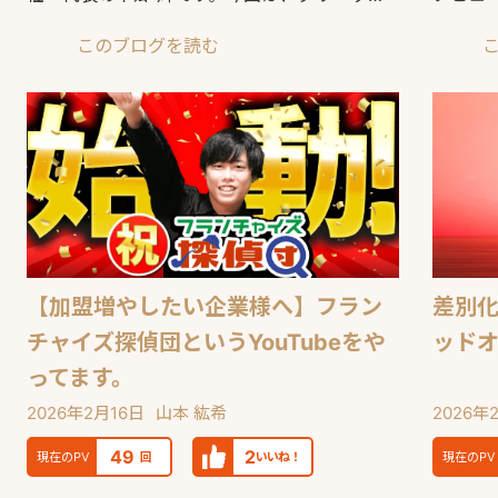
の集客支援に強い
中小企業
このブログを読む
【加盟増やしたい企業様へ】フラン
差別
チャイズ探偵団というYouTubeをや
ッド
ってます。
2026年2月16日
山本 紘希
2026年
49
2
現在のPV
回
いいね！
現在のPV