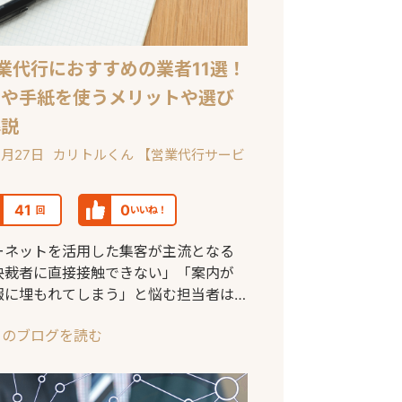
業代行におすすめの業者11選！
シや手紙を使うメリットや選び
解説
2月27日
カリトルくん 【営業代行サービ
41
0
回
いいね！
ーネットを活用した集客が主流となる
決裁者に直接接触できない」「案内が
報に埋もれてしまう」と悩む担当者は
ありません。そ
このブログを読む