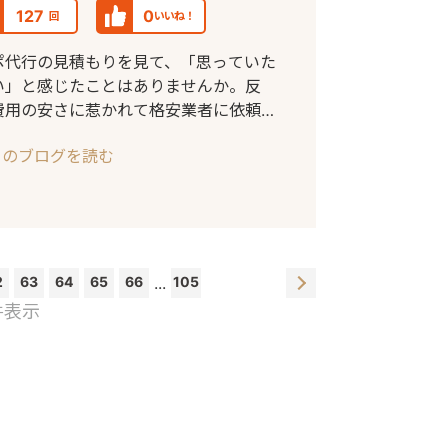
127
0
回
いいね！
ポ代行の見積もりを見て、「思っていた
い」と感じたことはありませんか。反
費用の安さに惹かれて格安業者に依頼
のの、アポイ
このブログを読む
2
63
64
65
66
...
105
 件表示