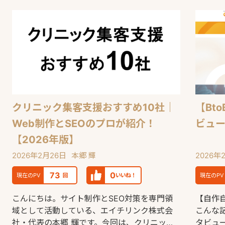
クリニック集客支援おすすめ10社｜
【Bt
Web制作とSEOのプロが紹介！
ビュ
【2026年版】
2026年2月26日
本郷 輝
2026年
73
0
現在のPV
回
いいね！
現在のPV
こんにちは。サイト制作とSEO対策を専門領
【自作
域として活動している、エイチリンク株式会
こんな
社・代表の本郷 輝です。今回は、クリニック
タビュ