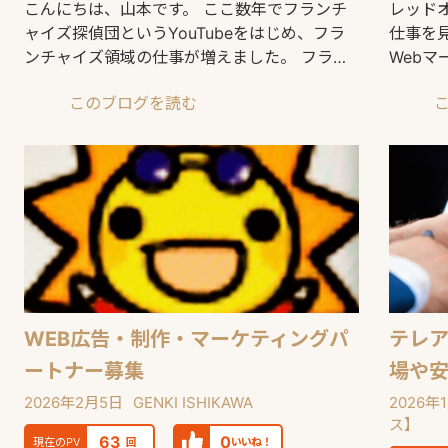
こんにちは、山本です。 ここ数年でフランチ
レッド
ャイズ探偵団というYouTubeをはじめ、フラ
仕事を
ンチャイズ領域の仕事が増えました。 フラン
Web
チャイズ探
飽和し
このブログを読む
WEB広告・制作・マーケティングパ
テレア
ートナー募集
場や
2026年2月5日
GENKI ISHIKAWA
2026年
ス】
63
0
現在のPV
回
いいね！