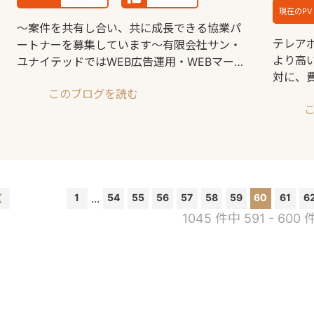
現在のPV
〜案件を共有し合い、共に成長できる協業パ
テレア
ートナーを募集しています〜有限会社サン・
より高
ユナイテッドではWEB広告運用・WEBマーケ
対に、
ティング領域にお
このブログを読む
したも
1
...
54
55
56
57
58
59
60
61
6
1045 件中 591 - 600