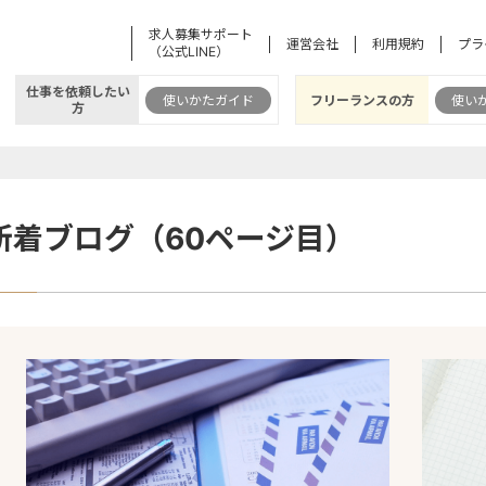
求人募集サポート
運営会社
利用規約
プラ
（公式LINE）
仕事を依頼したい
使いかたガイド
フリーランスの方
使い
方
新着ブログ（60ページ目）