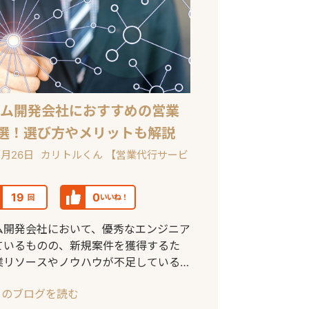
テム開発会社におすすめの営業
選！選び方やメリットも解説
2月26日
カリトルくん 【営業代行サービ
19
0
回
いいね！
ム開発会社において、優秀なエンジニア
ているものの、新規案件を獲得するた
業リソースやノウハウが不足している
ケースは少な
このブログを読む