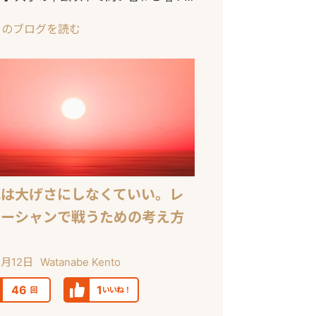
のSEO対
このブログを読む
化は大げさにしなくていい。レ
オーシャンで戦うための考え方
2月12日
Watanabe Kento
46
1
回
いいね！