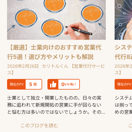
【厳選】士業向けのおすすめ営業代
シス
行5選！選び方やメリットも解説
代行8
2026年2月26日
カリトルくん 【営業代行サービ
2026年
ス】
ス】
5
0
現在のPV
回
いいね！
現在のPV
士業として独立・開業したものの、日々の実
システ
務に追われて新規開拓の営業に手が回らない
は揃っ
と悩む方は多いのではないでしょうか。その
めの営
課題を解決する有効な
という
このブログを読む