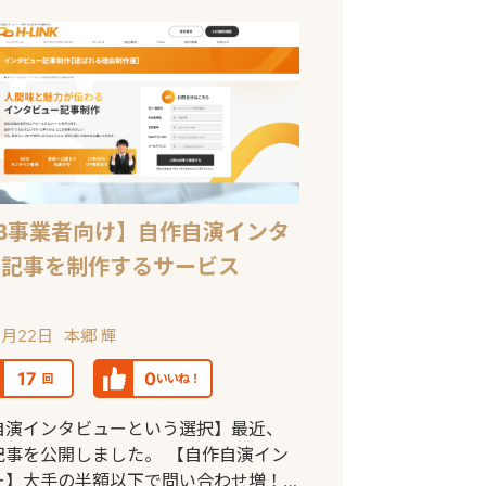
oB事業者向け】自作自演インタ
ー記事を制作するサービス
2月22日
本郷 輝
17
0
回
いいね！
自演インタビューという選択】最近、
記事を公開しました。 【自作自演イン
ー】大手の半額以下で問い合わせ増！