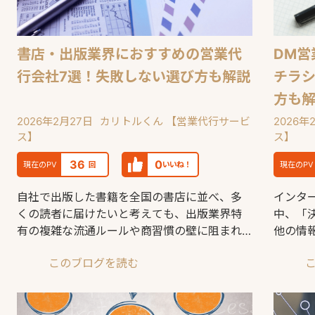
書店・出版業界におすすめの営業代
DM営
行会社7選！失敗しない選び方も解説
チラ
方も
2026年2月27日
カリトルくん 【営業代行サービ
2026年
ス】
ス】
36
0
現在のPV
回
いいね！
現在のPV
自社で出版した書籍を全国の書店に並べ、多
インタ
くの読者に届けたいと考えても、出版業界特
中、「
有の複雑な流通ルールや商習慣の壁に阻まれ
他の情
て悩む担当者は少なく
少なく
このブログを読む