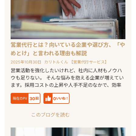
営業代行とは？向いている企業や選び方、「や
めとけ」と言われる理由も解説
2025年10月30日
カリトルくん 【営業代行サービス】
営業活動を強化したいけれど、社内に人材もノウハ
ウも足りない。 そんな悩みを抱える企業が増えてい
ます。採用コストの上昇や人手不足のなかで、効率
30
0
現在のPV
回
いいね！
このブログを読む