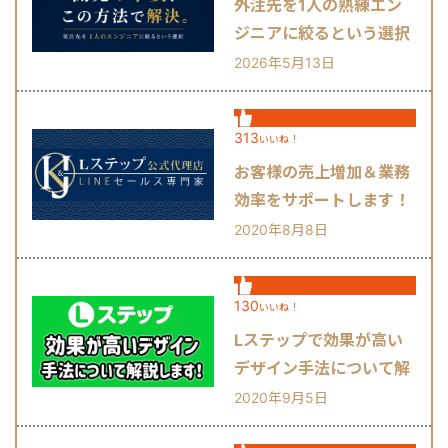
外注先を1人の熟練エン
ジニアに絞るという選択
肢
2026年5月13日
313
いいね！
お客様の売上増加＆業務
効率をサポートします！
2020年8月8日
130
いいね！
Lステップで効果が高い
デザイン手法について解
説します！
2020年9月5日