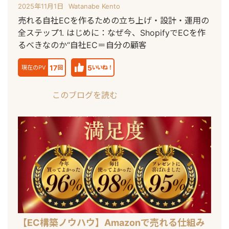
2025年11月1日
Watanabe Kento
売れる自社ECを作るための立ち上げ・設計・運用の
全ステップ1. はじめに：なぜ今、ShopifyでECを作
るべきなのか“自社EC＝自分の顧客
17
5
現在のPV
回
いいね！
このブログを読む
【EC構築ノウハウ】Amazonで売れる仕組み