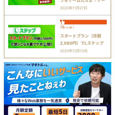
プをゲーム化せよ！ゲー
ミフィケーションとは？
2020年11月27日
78
いいね！
スタートプラン（月額
2,980円）でLステップ
を使いこなす裏ワザ大公
2020年12月10日
開！