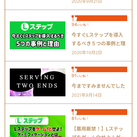
の詳細解説！
2020年9月21日
94
いいね！
今すぐLステップを導入
するべき５つの事例と理
由
2020年10月2日
91
いいね！
今まですみませんでした
2021年9月14日
81
いいね！
【悪用厳禁！】Lステッ