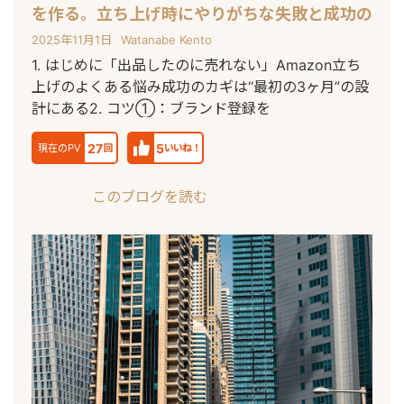
を作る。立ち上げ時にやりがちな失敗と成功の
コツ5選
2025年11月1日
Watanabe Kento
1. はじめに「出品したのに売れない」Amazon立ち
上げのよくある悩み成功のカギは“最初の3ヶ月”の設
計にある2. コツ①：ブランド登録を
27
5
現在のPV
回
いいね！
このブログを読む