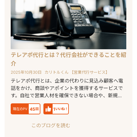
テレアポ代行とは？代行会社ができることを紹
介
2025年10月30日
カリトルくん 【営業代行サービス】
テレアポ代行とは、企業の代わりに見込み顧客へ電
話をかけ、商談やアポイントを獲得するサービスで
す。自社で営業人材を確保できない場合や、新規開
拓
45
1
現在のPV
回
いいね！
このブログを読む