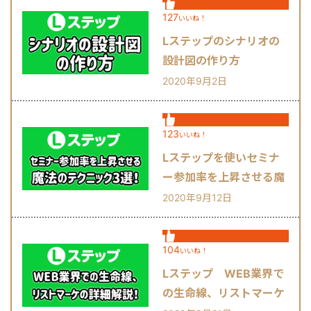
127
いいね！
Lステップのシナリオの
設計図の作り方
2020年9月2日
123
いいね！
Lステップを使いセミナ
ー参加率を上昇させる魔
法のテクニック3選！
2020年9月12日
104
いいね！
Lステップ WEB業界で
の生命線、リストマーケ