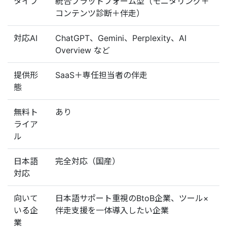
タイプ
統合プラットフォーム型（モニタリング＋
コンテンツ診断＋伴走）
対応AI
ChatGPT、Gemini、Perplexity、AI
Overview など
提供形
SaaS＋専任担当者の伴走
態
無料ト
あり
ライア
ル
日本語
完全対応（国産）
対応
向いて
日本語サポート重視のBtoB企業、ツール×
いる企
伴走支援を一体導入したい企業
業