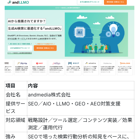
項目
内容
会社名
andmedia株式会社
提供サー
SEO／AIO・LLMO・GEO・AEO対策支援
ビス
対応領域
戦略設計／ツール選定／コンテンツ実装／効果
測定／運用代行
強み
SEOで培った検索行動分析の知見をベースに、