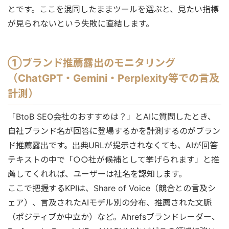
とです。ここを混同したままツールを選ぶと、見たい指標
が見られないという失敗に直結します。
①ブランド推薦露出のモニタリング
（ChatGPT・Gemini・Perplexity等での言及
計測）
「BtoB SEO会社のおすすめは？」とAIに質問したとき、
自社ブランド名が回答に登場するかを計測するのがブラン
ド推薦露出です。出典URLが提示されなくても、AIが回答
テキストの中で「○○社が候補として挙げられます」と推
薦してくれれば、ユーザーは社名を認知します。
ここで把握するKPIは、Share of Voice（競合との言及シ
ェア）、言及されたAIモデル別の分布、推薦された文脈
（ポジティブか中立か）など。Ahrefsブランドレーダー、