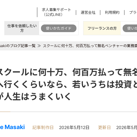
求人募集サポート
運営会社
利用規約
プラ
（公式LINE）
仕事を依頼したい
使いかたガイド
フリーランスの方
使い
方
Masakiのブログ記事一覧
スクールに何十万、何百万払って無名ベンチャーの業務
スクールに何十万、何百万払って無
へ行くくらいなら、若いうちは投資
が人生はうまくいく
se Masaki
記事制作日
2026年5月12日
更新日
2026年5