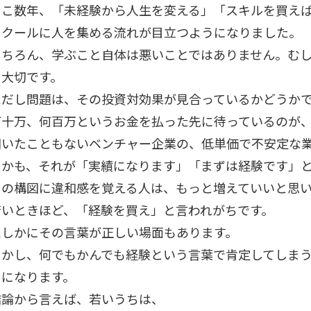
ここ数年、「未経験から人生を変える」「スキルを買え
スクールに人を集める流れが目立つようになりました。
もちろん、学ぶこと自体は悪いことではありません。む
も大切です。
ただし問題は、その投資対効果が見合っているかどうか
何十万、何百万というお金を払った先に待っているのが
聞いたこともないベンチャー企業の、低単価で不安定な
しかも、それが「実績になります」「まずは経験です」
この構図に違和感を覚える人は、もっと増えていいと思
若いときほど、「経験を買え」と言われがちです。
たしかにその言葉が正しい場面もあります。
しかし、何でもかんでも経験という言葉で肯定してしま
とになります。
結論から言えば、若いうちは、