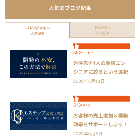
刺・パンフレット・チラシ・会社案内
人気のブログ記事
記事：金融記事、人事記事 その他：フ
ロー図・組織図・提案資料のビジュア
ル化 AI使用可：Gensparkをはじめと
するAIツールの使用経験があります。
PV
いいね!
が多い
が多い
対応エリア・連絡方法 オンライン： 全
人気記事
人気記事
国どこでも対応（Zoom / Google Meet
/ チャット） 対面： 交通費をご負担い
ただける場合、全国対応可能 📩 まずは
392
いいね！
お気軽にメッセージをお送りくださ
外注先を1人の熟練エン
い。 「どんな相談ができますか？」と
いう問い合わせだけでも大歓迎です。
ジニアに絞るという選択
初回は状況をお聞きするだけのご相談
肢
2026年5月13日
も承ります。
313
いいね！
お客様の売上増加＆業務
効率をサポートします！
2020年8月8日