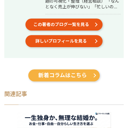
題の可視化・整理（経営相談） 「なん
となく売上が伸びない」「忙しいのに
利益が出ない」──そんな言語化しに
くい悩みを、図解とデータで整理しま
す。問題の場所・原因・優先順位を一
この著者のブログ一覧を見る
緒に明確にする、それが私の仕事の出
発点です。 ②デザイン制作（実行支
詳しいプロフィールを見る
援） 課題が見えたら、次は「動かす」
フェーズ。バナー広告・SNS画像・名
刺・パンフレット・ショート動画・サ
ムネイル・アイコン・ヘッダーなど、
中小企業の販促・採用・ブランディン
グに必要なデザインを制作します。 →
新着コラムはこちら
相談だけ・制作だけ、どちらのご依頼
も歓迎します。 私について 元大手企業
の正社員として、複数の事業部でプロ
ジェクト推進・課題解決を経験。その
関連記事
後、身体障害を持ちながら独立し、小
さなデザイン事務所の一人社長として
活動しています。 移動に制約があるた
め、すべてのやり取りをオンラインで
完結できる体制を整えてきました。
Zoom・Google Meet・チャットツー