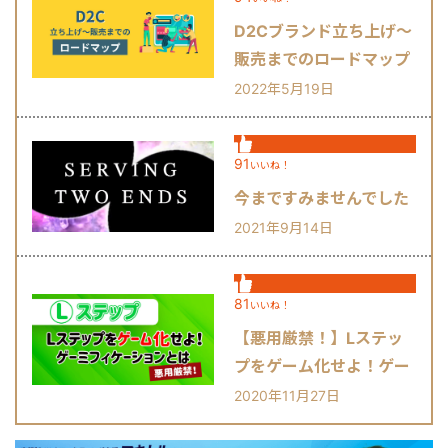
D2Cブランド立ち上げ～
販売までのロードマップ
2022年5月19日
91
いいね！
今まですみませんでした
2021年9月14日
81
いいね！
【悪用厳禁！】Lステッ
プをゲーム化せよ！ゲー
ミフィケーションとは？
2020年11月27日