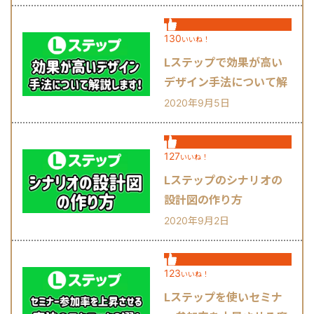
130
いいね！
Lステップで効果が高い
デザイン手法について解
説します！
2020年9月5日
127
いいね！
Lステップのシナリオの
設計図の作り方
2020年9月2日
123
いいね！
Lステップを使いセミナ