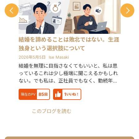
ルを駆使し、北海道から沖縄まで全国
の経営者・個人事業主をサポートして
います。 「制約の中で最大の成果を出
す」──これは障害を持つ私が日々実
践してきたことであり、中小企業の経
営改善と同じ考え方だと思っていま
結婚を諦めることは敗北ではない。生涯
す。だからこそ、コスト・人手・時間
独身という選択肢について
が限られた環境でもリアルな提案がで
きます。 こんな方にご連絡ください 経
2026年5月5日
Ise Masaki
営課題はあるが、何から手をつければ
結婚を無理に目指さなくてもいいと、私は思
いいかわからない デザインと経営の相
っているこれは少し極端に聞こえるかもしれ
談を別々にするのが面倒 地方在住で良
質な相談相手が見つからない コストを
ない。でも私は、正社員でもなく、勤続年数
抑えつつ、本質的な改善をしたい 正直
も浅く、収入も不安定
に、気を使わず話せる相手を探してい
85
1
現在のPV
回
いいね！
る 対応可能なサービス一覧 Webサイト
制作：ホームページ制作、LP制作 経営
相談：課題可視化・図解・優先順位整
このブログを読む
理・戦略立案サポート バナー制作：広
告バナー・SNS投稿画像・ヘッダー・
アイコン 動画制作： ショート動画
（SNS・採用・商品紹介） 印刷物：名