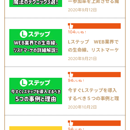
ー参加率を上昇させる魔
法のテクニック3選！
2020年9月12日
104
いいね！
Lステップ WEB業界で
の生命線、リストマーケ
の詳細解説！
2020年9月21日
94
いいね！
今すぐLステップを導入
するべき５つの事例と理
由
2020年10月2日
94
いいね！