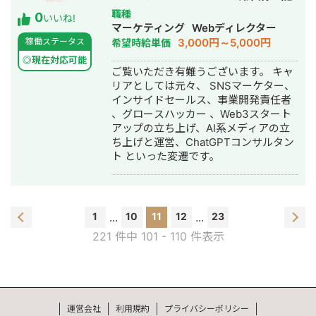
事作成代行・ライティング・動画制
職種
0
いいね!
作・動画編集・営業代行
マーケティング
Webディレクター
3,000円～5,000円
稼働ステータス
希望時給単価
◎現在対応可能
ご覧いただき有難うございます。 キャ
リアとしては元々、 SNSマーケター、
インサイドセールス、事業開発責任者
、グロースハッカー 、Web3スタート
アップの立ち上げ、AI系メディアの立
ち上げと運営、ChatGPTコンサルタン
ト といった変遷です。
1
...
10
11
12
...
23
221 件中 101 - 110 件表示
運営会社
利用規約
プライバシーポリシー