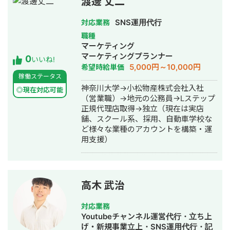
渡邊 丈二
SNS運用代行
対応業務
職種
マーケティング
マーケティングプランナー
0
いいね!
5,000円～10,000円
希望時給単価
稼働ステータス
神奈川大学→小松物産株式会社入社
◎現在対応可能
（営業職）→地元の公務員→Lステップ
正規代理店取得→独立（現在は実店
舗、スクール系、採用、自動車学校な
ど様々な業種のアカウントを構築・運
用支援）
高木 武治
対応業務
Youtubeチャンネル運営代行・立ち上
げ・新規事業立上・SNS運用代行・記