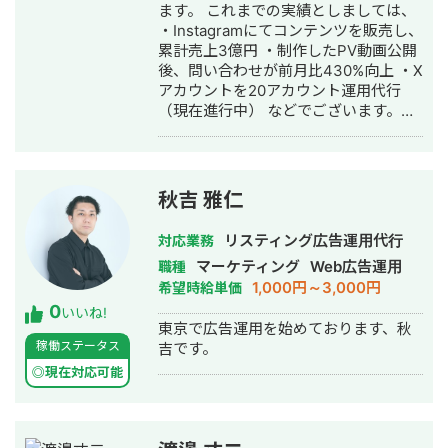
ます。 これまでの実績としましては、
・Instagramにてコンテンツを販売し、
累計売上3億円 ・制作したPV動画公開
後、問い合わせが前月比430%向上 ・X
アカウントを20アカウント運用代行
（現在進行中） などでございます。
SNS集客、Webを通した販売戦略の構
築を強みとして、【売上】に直結する
戦略実行を心がけております。
秋吉 雅仁
リスティング広告運用代行
対応業務
マーケティング
Web広告運用
職種
1,000円～3,000円
希望時給単価
0
いいね!
東京で広告運用を始めております、秋
稼働ステータス
吉です。
◎現在対応可能