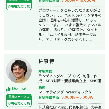
5,000円～10,000円
希望時給単価
◎現在対応可能
プロフィールをご覧いただきありがと
うございます。 YouTubeチャンネルの
企画・運用を中心に活動しているマー
ケターです。 これまで複数チャンネル
の運用に携わり、 企画設計、タイト
ル・サムネイル設計、動画テーマ設
計、アナリティクス分析など、
YouTube運用を一貫して担当してきま
した。 運用では感覚ではなく、 ・クリ
ック率（CTR） ・視聴維持率 ・インプ
レッション などのデータを基に分析を
佐原 博
行い、 再現性のあるチャンネル運用を
重視しています。 現在はYouTubeを軸
対応業務
とした コンテンツマーケティングの支
ランディングページ（LP）制作・作
援を行っており、 チャンネル立ち上げ
成・SEO対策・新規事業立上・SNS運
から既存チャンネルの改善まで対応可
用代行・記事作成代行・ライティン
職種
0
能です。 企画・分析・運用まで一貫し
いいね!
グ・ホームページ制作・作成・リステ
マーケティング
Webディレクター
て対応できますので、 YouTube運用に
ィング広告運用代行・オウンドメディ
3,000円～5,000円
稼働ステータス
希望時給単価
ついてお気軽にご相談ください。
ア制作・構築・運用代行・動画制作・
◎現在対応可能
動画編集
株式会社EnPonpu代表取締役。大手通