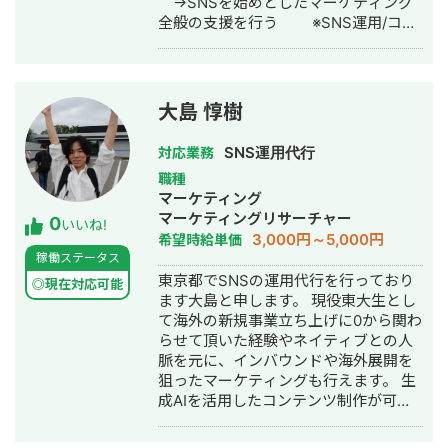
→SNSを始めとしたマーケティング
全般の支援を行う ※SNS運用/コン
サルティング実績は累計50件以上
大島 惇樹
SNS運用代行
対応業務
職種
マーケティング
マーケティングリサーチャー
0
いいね!
3,000円～5,000円
希望時給単価
稼働ステータス
東京都でSNSの運用代行を行っており
◎現在対応可能
ます大島と申します。 現役東大生とし
て海外の新規事業立ち上げに0から関わ
らせて頂いた経験やネイティブとの人
脈を元に、インバウンドや海外展開を
狙ったマーケティングも行えます。 生
成AIを活用したコンテンツ制作が可能
なので、外注費をおさえる分低単価で
仕事を行えます。