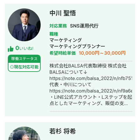
中川 聖悟
SNS運用代行
対応業務
職種
マーケティング
マーケティングプランナー
0
いいね!
10,000円～30,000円
希望時給単価
稼働ステータス
株式会社BALSA代表取締役 株式会社
◎現在対応可能
BALSAについて↓
https://note.com/balsa_2022/n/nfb751a5
代表・中川について
https://note.com/balsa_2022/n/nf9a6eb
・LINE公式アカウント・Lステップを起
点としたマーケティング、販促の支援
に携わっております。 業界5年目、累
計250以上のアカウントの構築・運用
支援に携わってきました。 日本に10社
しかないLステップの認定コンサルタン
若杉 将希
トとしても活動しております。