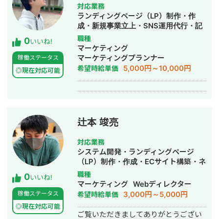
https://linestep.jp/lp/01/partner.html
対応業務
【得意業務】 ・LステップおよびLINE
ランディングページ（LP）制作・作
公式アカウントの導線設計、アカウン
成・新規事業立上・SNS運用代行・記
ト構築、アカウント構築の分析・運用
事作成代行・ライティング・バナー制
職種
0
業務 ▽ 構築業者へ依頼せずとも、自社
いいね!
作・デザイン・オウンドメディア制
マーケティング
でアカウントの構築、運用したい事業
作・構築・運用代行
マーケティングプランナー
稼働ステータス
者向けの【 ゼロから始めるLINE公式】
5,000円～10,000円
希望時給単価
というチャンネル名でYouTubeチャン
◎現在対応可能
ネルを運営しています。 【Lステップ
構築実績(一部)】 ▼店舗 ①パーソナル
ジムさま（毎月70件以上の無料体験へ
の送客） ②クリニックさま（LINE経
由で毎月400~500件の集患） ③月額1
辻本 竣亮
万円のオンラインサロンさま（毎月100
名の新規入会者の獲得を１１ヶ月継
対応業務
続） 無料相談を受け付けております
システム開発・ランディングページ
のでお気軽にご連絡下さい。
（LP）制作・作成・ECサイト構築・ネ
ットショップ作成代行・SNS運用代
職種
0
いいね!
行・記事作成代行・ライティング・ホ
マーケティング
Webディレクター
ームページ制作・作成・動画制作・動
3,000円～5,000円
稼働ステータス
希望時給単価
画編集・営業代行
◎現在対応可能
ご覧いただきましてありがとうござい