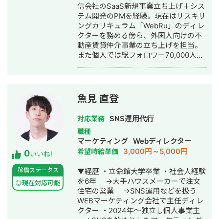
信会社のSaaS新規事業立ち上げ＋シス
テム開発のPMを経験。現在はリスキリ
ングカリキュラム「WebRu」のディレ
クターを務める傍ら、外国人向けの不
動産賃貸仲介事業の立ち上げを担当。
また個人では総フォロワー70,000人の
SNSや宅建スクール「RENFREE」も運
営中。Web全般や不動産賃貸仲介に関
するお仕事はすべてお任せください。
魚見 直登
SNS運用代行
対応業務
職種
マーケティング
Webディレクター
3,000円～5,000円
希望時給単価
0
いいね!
稼働ステータス
▼経歴 ・立命館大学卒業 ・社会人経験
を6年 →大手ハウスメーカーで注文
◎現在対応可能
住宅の営業 →SNS運用などを扱う
WEBマーケティング会社で主任ディレ
クター ・2024年〜独立し個人事業主