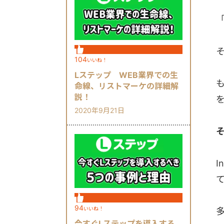
104
いいね！
Lステップ WEB業界での生
命線、リストマーケの詳細解
説！
2020年9月21日
そ
I
94
いいね！
今すぐLステップを導入する