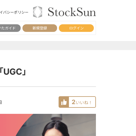
イバシーポリシー
かたガイド
新規登録
ログイン
「UGC」
2
日
いいね！