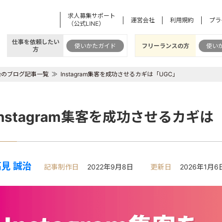
求人募集サポート
運営会社
利用規約
プラ
（公式LINE）
仕事を依頼したい
使いかたガイド
フリーランスの方
使い
方
治のブログ記事一覧
Instagram集客を成功させるカギは「UGC」
Instagram集客を成功させるカギは
見 誠治
記事制作日
2022年9月8日
更新日
2026年1月6