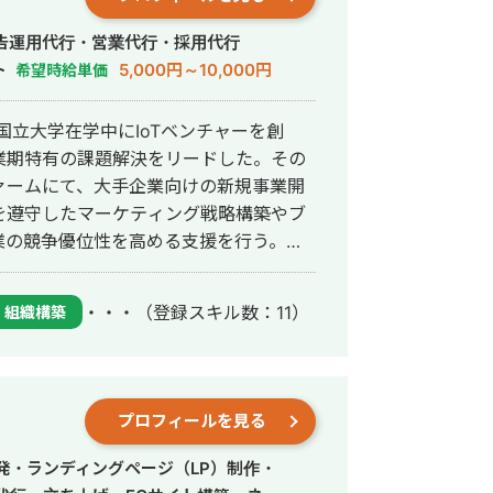
業会社のLP制作（PM/設計/ライティン
設計/ライティング） ・士業向けコンサル
告運用代行・営業代行・採用代行
ライティング） ・建築関連新規サービス
ト
5,000円～10,000円
希望時給単価
ライティング） ・オフラインマーケ系会社
不動産関連一部上場企業WebサイトPJ複数
国立大学在学中にIoTベンチャーを創
 ・ヘル
業期特有の課題解決をリードした。その
ングおよび新規事業開発 ・IT教育会社
ァームにて、大手企業向けの新規事業開
万の財務インパクト。2ヶ月目年3300万
法を遵守したマーケティング戦略構築やブ
会社、支援後に過去最高月商達成。マネジ
業の競争優位性を高める支援を行う。
化および中間/下位メンバーの成果向上、
設立し、「マーケティング」と「採用」を軸と
企業に対する資金調達における事業計画の
調査や新規事業開発支援、採用ディレクシ
ら3000万円融資での資金調達に成功。
・・・
（登録スキル数：11）
組織構築
用分野では、戦略設計・採用広報・求人
情報管理に関するシステム導入の検討/実
体のディレクションを実施。経営者に寄
盤づくりを支援している。
プロフィールを見る
発・ランディングページ（LP）制作・