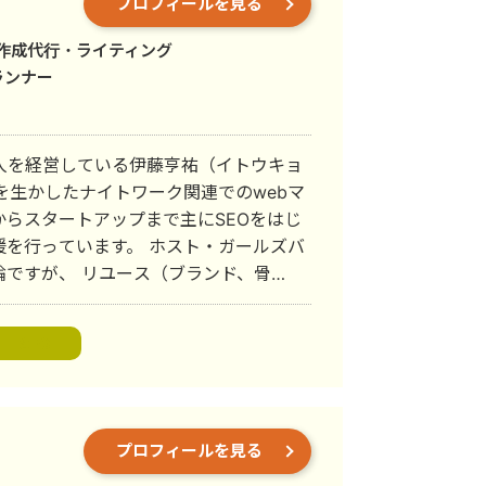
プロフィールを見る
デルを採用したオペレーションAIのPMFを牽引
潜む無意識のバイアスやオペレーション
事作成代行・ライティング
にゼロにし、企業の採用を「Nice to
ランナー
個人としては、屋号「ベ
円規模の「SmallBiz COO（一人社
りたいことはあるが、数字や組織図に落
人法人を経営している伊藤亨祐（イトウキョ
決意を、事業戦略（事業計画策定→マー
緻密なKPI設計、営業プロセスの分解、
らスタートアップまで主にSEOをはじ
も様々な動きに対応できるように各領域
ます。 ホスト・ガールズバ
とし
ですが、 リユース（ブランド、骨
確かな航路」へ。 「経歴や肩書きではな
など様々な業種業態を支援させていただ
」という信念を胸に、事業が自走し、羽
。
SEO
です。
プロフィールを見る