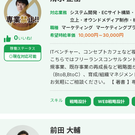
より、経営者目線で、貴社の事業やプ
と存じます。 まずは、お気軽にご連絡いただけますと幸いです。 素敵なご縁を
システム開発・ECサイト構築
対応業務
ありがとうございます。
立上・オウンドメディア制作・
マーケティング
マーケティングプ
職種
10,000円～30,000円
希望時給単価
0
いいね!
稼働ステータス
ITベンチャー、コンセプトカフェなど
◎現在対応可能
こちらではフリーランスコンサルタント
規事業、既存事業の再成長など戦略面か
（BtoB,BtoC）、育成/組織マネジ
お気軽にご相談ください。 【 著書 】専業禁止!! 副業したら本業成果が上がる
仕組み https://amzn.to/38zCXac 1986年千葉県出身。㈱オールアバウトに新
卒入社、メディア運営、EC事業に携わ
スキル
戦略設計
WEB戦略設計
ーをスピンアウト。 同社のEC事業、
などを管掌。 ■株式会社エンファクトリー 取締役（本業）
https://enfactory.co.jp/ 既
イルストア）のマーケティング、MD、
前田 大輔
4倍、大幅赤字から月1000万円以上の