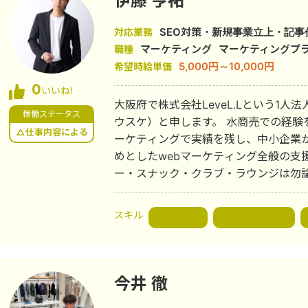
伊藤 亨祐
する「Human-in-the-Loop」モ
しています。これは、選考プロセスに
SEO対策・新規事業立上・記
対応業務
ミスによる「優秀な人材のロス」を物理的
マーケティング
マーケティングプ
職種
Have」から「Must Have」へと変革する挑戦です。 
5,000円～10,000円
希望時給単価
ンチャーウィング」にて、年商数千万〜3億
0
いいね!
長の右腕）」を展開しています。 「や
大阪府で株式会社LeveL.Lという1
とし込めない」という経営者の孤独な
稼働ステータス
ウスケ）と申します。 水商売での経験を生かしたナイトワーク関連でのwebマ
ケティング戦略立案・営業戦略立案）、
△仕事内容による
ーケティングで実績を残し、中小企業か
採用計画へと着地させます。実行部隊
めとしたwebマーケティング全般の支援を行ってい
のプロフェッショナルを揃えています。 経営者の頭の中にある「ぼんやり
ー・スナック・クラブ・ラウンジは勿論
た地図」を、明日から迷わず走れる「
董）・住宅・アパレル・福祉・飲食店
く、可能性で評価される社会をつくる
いております。 特に、限られた予算でwebに関するすべての業務をマルッと任
スキル
ばたくための仕組みを実装し続けます
戦略設計
WEB戦略設計
せたい方と相性が良いです。 とにかく事業者様に寄り添った明朗価格でweb業
界をクリーンにすることが当社の使命
今井 徹