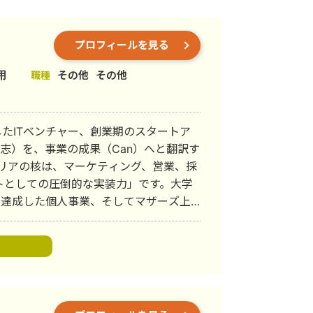
プロフィールを見る
用
その他
その他
職種
したITベンチャー、創業期のスタートア
意志）を、事業の成果（Can）へと翻訳す
トとしての圧倒的な実装力」です。大学
円を達成した個人事業、そしてマザーズ上
ャーでの組織立ち上げ。これらの経験を
、再現性のある成長モデル」の構築を自
B戦略設計
ペレーションAIのPMFを牽引。 一人
、確かな数字と仕組みへと着地させてい