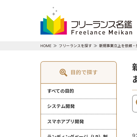
HOME
フリーランスを探す
新規事業立上を依頼・
目的で探す
すべての目的
システム開発
スマホアプリ開発
9
ランディングページ（LP）制