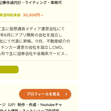
・記事作成代行・ライティング・事務代
30,000円～
希望時給単価
て主に仮想通貨メディア運営会社にて
会社にて代表に昇格。11月、不動産紹介の
せる形で主に証券会社や金融系サービスに
う個人会社SNOW WHITE（現スノー
の札幌市議会議員山口かずさ連合後援会
資金調達
スノーホワイトの子会社としてジュエリ
y）を設立しCMO。 2025年3月、
チャイズ運営会社を設立しCMO。
プロフィールを見る
び資産管理を行う株式会社AT&iホールデ
y一部売却。
（LP）制作・作成・Youtubeチャ
Cサイト構築・ネットショップ作成代