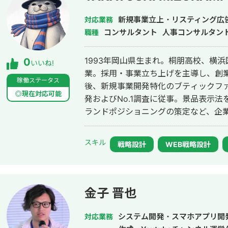
数向上（PM/設計） ・デザイン関連事
グ） ・Web広告会社のLP制作（PM/
新規事業立上・リスティング広
対応業務
ティング事務所のLP制作（PM/設計/
コンサルタント
人事コンサルタン
職種
のLP制作/広告戦略立案（PM/設計/
Web広告運用改善PJ（運用代行） ・
1993年岡山県生まれ。桐朋高校、横浜
0
いいね!
・社内ポータルシステム開発プロジェクト 【コンサルティング実績】
業。採用・事業立ち上げを主導し、創
スケアサービス会社の戦略コンサルティ
稼働ステータス
後、新規事業開発特化のブティックフ
コスト最適化支援。1ヶ月目〜年1200
◎現在対応可能
発およびNo.1調査に従事。景品表示
の財務インパクト見込み。 ・IT教育
ランドポジショニングの策定など、企
メント体制の整備、営業フローの明確
2023年9月に株式会社Aypherを
評価制度設計等。 ・債務超過状態の
した中小企業支援事業を展開。No.1
スキル
立案・面談戦略の構築/債務超過状態か
戦略設計
WEB戦略設計
ョンまでを包括的に提供している。採
・各企業の営業管理や財務管理や社内
制作・スカウト代行など、採用活動全
装、効率化。効果検証
り添いながら中長期的な事業・採用基
金子 晋也
システム開発・スマホアプリ開
対応業務