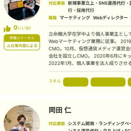
新規事業立上・SNS運用代行
対応業務
行・採用代行
マーケティング
Webディレクター
職種
0
いいね!
立命館大学在学中より個人事業主とし
稼働ステータス
Webマーケティング業務に従事。 2019年6月にアプリ開発の会社を設立し
△仕事内容による
CMO。10月、仮想通貨メディア運営
会社を設立しCMO。 2020年6月にキッチンカー運営の会社を設立しCMO。
2022年1月、個人事業を法人成りさ
強みを持ったマーケティングコンサルを行
ホワイト）を設立。11月、完全無所属
スキル
戦略設計
WEB戦略設計
代表。 2023年12月、今井とおる政策研究会代表。 2024年3月、みろく経政研
究会会計責任者の職務代行者。10月、
ー販売会社Snow White（現MYRT Harmon
不動産紹介会社売却。4月、買取フラン
岡田 仁
2026年1月、経営コンサルティング及
ィングス設立。3月、MYRT Harmon
システム開発・ランディングページ
対応業務
ンネル運営代行・立ち上げ・E