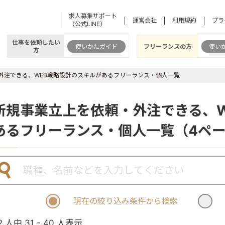
求人募集サポート
運営会社
利用規約
プラ
（公式LINE）
仕事を依頼したい
使いかたガイド
フリーランスの方
使い
方
外注できる、WEB戦略設計のスキルがあるフリーランス・個人一覧
新規事業立上を依頼・外注できる、W
あるフリーランス・個人一覧（4ペ
現在の絞り込み条件から検索
2 人中 31 - 40 人表示