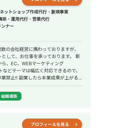
ロダクトをグロースさせていただければ
・ネットショップ作成代行・新規事業
構築・運用代行・営業代行
ランナー
複数の会社経営に携わっておりますが、
として、お仕事を承っております。 新
ら、EC、WEBマーケティング
メントなどテーマは幅広く対応できるので、
り、2011年に同社より㈱エンファクトリ
組織構築
プロマッチング事業、新規事業立ち上げ
存ECの立て直し&新規ECの立上げ： 既存EC（スタ
システム&物流など全領域改善で、売上
プロフィールを見る
黒字へ改善。 新規ECサイト（他社との