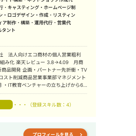
代行・キャスティング・ホームページ制
ン・ロゴデザイン・作成・リスティン
ィア制作・構築・運用代行・営業代
ルタント
会社 法人向けエコ商材の個人営業粗利
仕組み化 楽天レビュー 3.8→4.09 月商
C 新商品開発 企画・パートナー先折衝・TV
けコスト削減商品営業事業部マネジメント
億円 ・IT教育ベンチャーの立ち上げから6
組織に成長 ・Web制作会社 ディレクタ
、CTO採用、エンジニア採用、大手複数案
・・・
（登録スキル数：4）
改革
PM/設計） ・不動産コンサルティング
及び営業効率化実施（PM/設計） ・板
アルおよびサービスサイト開発によるCV
プロフィールを見る