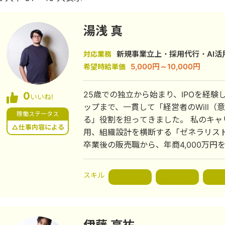
湯浅 真
新規事業立上・採用代行・AI活
対応業務
5,000円～10,000円
希望時給単価
25歳での独立から始まり、IPOを経験
0
いいね!
ップまで、一貫して「経営者のWill（
稼働ステータス
る」役割を担ってきました。 私のキャリアの核は、マーケティング、営業、採
△仕事内容による
用、組織設計を横断する「ゼネラリス
卒業後の販売職から、年商4,000万
場（当時）を成し遂げた急成長ベンチ
通じて、「個人の頑張りに依存しない
スキル
戦略設計
組織構築
WE
身の介在価値として確立しました。 現在はAgentic HRスタートアップ企業の
事業責任者として、AIと人間が共創するオ
社長やスタートアップの孤独な決意を
ます。 現在はAgentic HRスタートアップの事業責任者として、AIと人間が共創