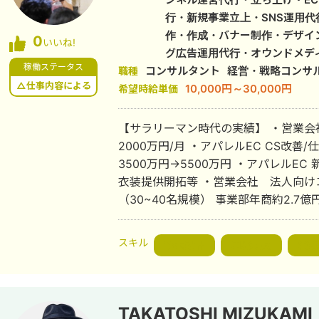
行・新規事業立上・SNS運用
作・作成・バナー制作・デザイ
0
いいね!
グ広告運用代行・オウンドメデ
稼働ステータス
コンサルタント
行・AI活用
経営・戦略コンサ
職種
△仕事内容による
10,000円～30,000円
希望時給単価
【サラリーマン時代の実績】 ・営業
2000万円/月 ・アパレルEC CS改善/
3500万円→5500万円 ・アパレルE
衣装提供開拓等 ・営業会社 法人向
（30~40名規模） 事業部年商約2.7
ヶ月でリファラル採用にて2→20名規模
ー/営業/採用 年商前年比2倍に増加
スキル
戦略設計
組織構築
業務
件PJ受注 等 【Web/IT系】 ・財務/会計関連サポート企業のコーポレートサイ
トリニューアルによる月CV数の向上（
会社のコーポレートサイトリニューアル
金会社のコーポレートサイトリニュー
TAKATOSHI MIZUKAMI