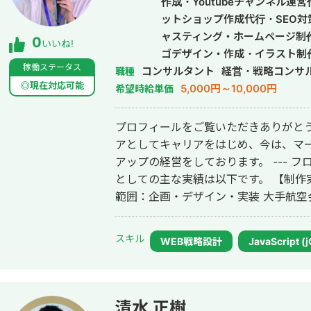
作成・Youtubeチャンネル運
ットショップ作成代行・SEO対
ャスティング・ホームページ制
0
いいね!
ゴデザイン・作成・イラスト制
稼働ステータス
コンサルタント
ンドメディア制作・構築・運用
経営・戦略コンサ
職種
◎現在対応可能
行・採用代行・AI活用
5,000円～10,000円
希望時給単価
プロフィールをご覧いただきありがとう
アとしてキャリアをはじめ、今は、マ
アップの経営をしております。 --- 
としての主な実績は以下です。 【制作
範囲：企画・デザイン・実装 大手航空
ザイン・実装 大手人材会社採用サイト
スダック上場IT企業採用サイト 範囲：デ
スキル
WEB戦略設計
JavaScript (
ンのスタートアップでは、以下の主な事
ソシャゲ会社 動画広告 CPA40%削減 
改善 官公庁 キャンペーン 視聴完了率4
ングの戦略の立案や、マネタイズを意
清水 正樹