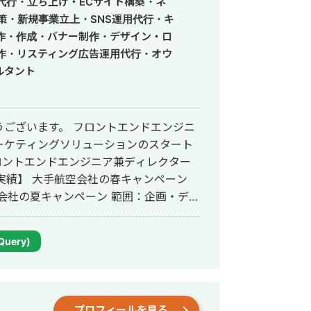
営代行・立ち上げ・ECサイト構築・ネ
策・新規事業立上・SNS運用代行・キ
作・作成・バナー制作・デザイン・ロ
作・リスティング広告運用代行・オウ
代行・動画制作・動画編集・営業代
ルタント
ございます。 フロントエンドエンジニ
ーケティングソリューションのスタート
フロントエンドエンジニア兼ディレクター
実績】 大手航空会社の春キャンペーン
会社の夏キャンペーン 範囲：企画・デ
 範囲：採用戦略・デザイン・実装 ジャ
ザイン・実装 --- マーケソリューショ
jQuery)
例がございます。 【マーケ実績】 大手
メンズコスメD2C LPO CVR263%
0％超 --- ROIを意識したマーケティ
識したプロダクト開発をしてきたことに
プロフィールを見る