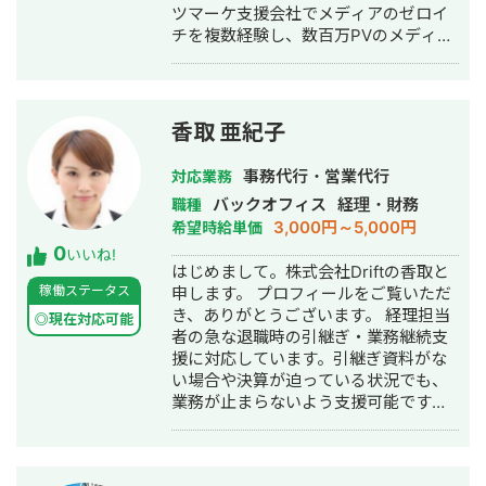
ツマーケ支援会社でメディアのゼロイ
チを複数経験し、数百万PVのメディア
グロースを実現。 その後、業界トップ
の通販会社で、SEO・広告による集客
からMA・LINEによる追客まで複数チャ
ネルを横断した利益（LTV-ROAS）改
香取 亜紀子
善を経験。 Web解析を軸に、集客→売
上→利益改善まで伴走します。
事務代行・営業代行
対応業務
バックオフィス
経理・財務
職種
3,000円～5,000円
希望時給単価
0
いいね!
はじめまして。株式会社Driftの香取と
稼働ステータス
申します。 プロフィールをご覧いただ
き、ありがとうございます。 経理担当
◎現在対応可能
者の急な退職時の引継ぎ・業務継続支
援に対応しています。引継ぎ資料がな
い場合や決算が迫っている状況でも、
業務が止まらないよう支援可能です。
経理実務10年以上、宅地建物取引士資
格を保有しています。 スタートアップ
から中小企業、IPO準備企業、上場企業