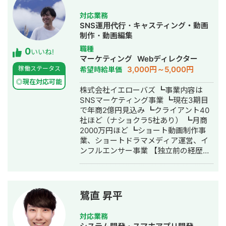
手結婚相談所、金融、不動産、スポー
ツなど様々な編集業務を経て、現在は
対応業務
チャンネル登録者2万人超えの営業会社
SNS運用代行・キャスティング・動画
のYouTubeチャンネルの編集ディレク
制作・動画編集
ション業務に携わっており、東証プラ
職種
0
イム上場企業のアパレル会社との取引
いいね!
マーケティング
Webディレクター
実績もあります。 【趣味】 サッカー/
3,000円～5,000円
稼働ステータス
希望時給単価
麻雀/ファッション
◎現在対応可能
株式会社イエローバズ ┗事業内容は
SNSマーケティング事業 ┗現在3期目
で年商2億円見込み ┗クライアント40
社ほど（ナショクラ5社あり） ┗月商
2000万円ほど ┗ショート動画制作事
業、ショートドラマメディア運営、イ
ンフルエンサー事業 【独立前の経歴・
実績】 大手パーソナルジムの上場企業
で全SNSの責任者を3年。 ┗ダイエッ
ト系インスタの立ち上げ ┗1年目にフ
ォロワー10万、3年後にフォロワー50
鷺直 昇平
万人 ┗SNSチームの立ち上げをし、全
てインハウス化させる ┗大手出版社か
対応業務
らインスタのレシピ本を出版。