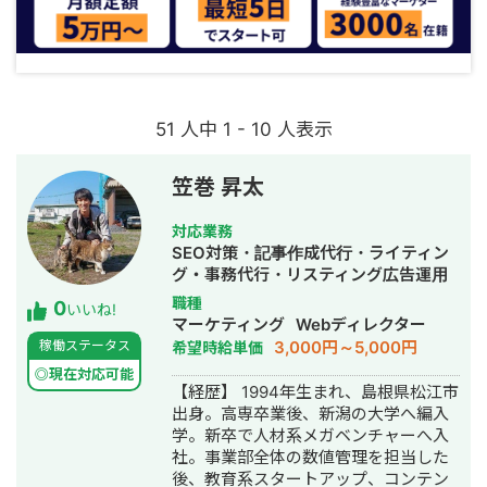
51 人中 1 - 10 人表示
笠巻 昇太
対応業務
SEO対策・記事作成代行・ライティン
グ・事務代行・リスティング広告運用
代行・オウンドメディア制作・構築・
職種
0
いいね!
運用代行・AI活用
マーケティング
Webディレクター
3,000円～5,000円
稼働ステータス
希望時給単価
◎現在対応可能
【経歴】 1994年生まれ、島根県松江市
出身。高専卒業後、新潟の大学へ編入
学。新卒で人材系メガベンチャーへ入
社。事業部全体の数値管理を担当した
後、教育系スタートアップ、コンテン