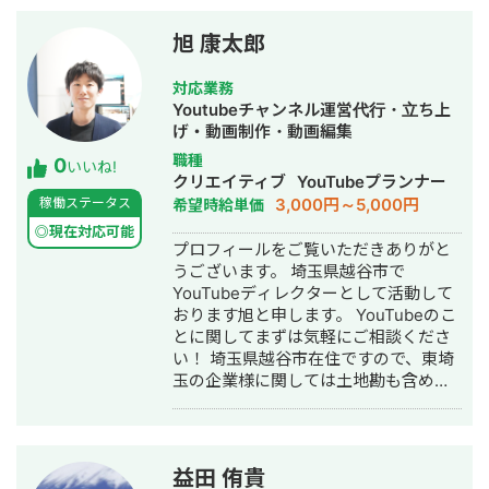
取材・インタビューライターとして、
実績は以下の通りです。 ◆取材実績 株
旭 康太郎
式会社アルファ・ファイナンシャルプ
ランナーズ様 「マネソル＋」（掲載許
対応業務
可はいただいております）
Youtubeチャンネル運営代行・立ち上
https://alphardic.com/moneysol/business
げ・動画制作・動画編集
「Employee Edge」（掲載許可はいた
職種
0
だいております）
いいね!
クリエイティブ
YouTubeプランナー
https://alphardic.com/corporation/media/
3,000円～5,000円
稼働ステータス
希望時給単価
株式会社PXC様 「UTSUTUの第2号」
（10ページ目を担当）
◎現在対応可能
プロフィールをご覧いただきありがと
https://www.adjustbook.com/doc/us/138
うございます。 埼玉県越谷市で
合同会社MarkeSense様 「Mr.バーチャ
YouTubeディレクターとして活動して
ルオフィス」（掲載許可はいただいて
おります旭と申します。 YouTubeのこ
おります） https://mr-virtual-
とに関してまずは気軽にご相談くださ
office.jp/resonance-interview/ そのほ
い！ 埼玉県越谷市在住ですので、東埼
かにも、クローズドな場であれば共有
玉の企業様に関しては土地勘も含めて
できる記事もあるので、気になる方は
特に良いご提案ができるかと思います
お気軽にお声がけください。
ので、ご相談お待ちしております！
【経歴】 2021年よりYouTube動画編集
受託業を始めました。 下請けとして大
益田 侑貴