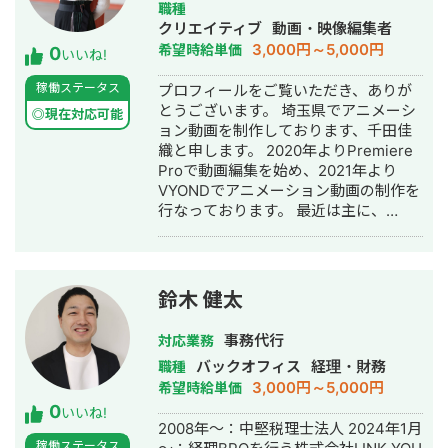
職種
いです。
クリエイティブ
動画・映像編集者
3,000円～5,000円
希望時給単価
0
いいね!
稼働ステータス
プロフィールをご覧いただき、ありが
とうございます。 埼玉県でアニメーシ
◎現在対応可能
ョン動画を制作しております、千田佳
織と申します。 2020年よりPremiere
Proで動画編集を始め、2021年より
VYONDでアニメーション動画の制作を
行なっております。 最近は主に、
VYONDで研修動画・PR動画・広告動
画を制作しております。 何度もお付き
合いいただける信頼関係も大切にして
おります。 気持ちのいいコミュニケー
鈴木 健太
ションがあってこそのお取引だと思っ
ています。 どうぞよろしくお願いいた
事務代行
対応業務
します。
バックオフィス
経理・財務
職種
3,000円～5,000円
希望時給単価
0
いいね!
2008年～：中堅税理士法人 2024年1月
稼働ステータス