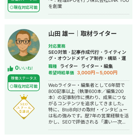
～：経理BPOを行う株式会社LINK YOU
を創業
◎現在対応可能
山田 雄一｜取材ライター
対応業務
SEO対策・記事作成代行・ライティン
グ・オウンドメディア制作・構築・運
用代行・AI活用
ライター
ライター・編集
職種
0
いいね!
3,000円～5,000円
希望時給単価
稼働ステータス
Webライター・編集者として6年間で
◎現在対応可能
800記事以上（執筆600本／編集200
本）の記事制作に携わり、成果につな
がるコンテンツを追求してきました。
特に、BtoB向けの取材・インタビュー
は私の強みです。歴7年の営業経験を活
かし、SEOで評価される「濃い一次情
報」や、導入の意思決定につながる
「顧客インサイト」を引き出します。