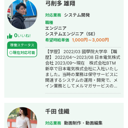
まで、幅広い企業で経理実務に携わっ
弓削多 雄翔
てきました。 また、宅建士として不動
産事務にも対応しており、経理と不動
システム開発
対応業務
産事務をまとめてご相談いただける点
職種
を強みとしています。
エンジニア
システムエンジニア（SE）
0
いいね!
1,000円～3,000円
希望時給単価
稼働ステータス
【学歴】 2022/03 國學院大学卒 【職
◎現在対応可能
歴】 2022/04〜2023/08 日本電気株式
会社 2023/09〜現在 株式会社BTM
新卒で日本電気株式会社に入社いたし
ました。当時の業務は保守サービスに
関連するシステムの運用・開発で、メ
イン業務としてメルマガサービスの運
用を担当しておりました。現在は株式
会社BTMで開発エンジニアとして従事
しております。受託開発の事業部に所
属しておりまして、バックエンド、フ
千田 佳織
ロントエンド、インフラまで様々な業
務を担当しております。中でも
動画制作・動画編集
対応業務
PHP/laravelで業務を担当することが多