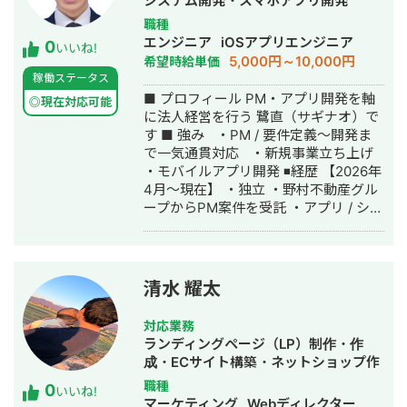
システム開発・スマホアプリ開発
※「PFCバランスを整えるだけやせるレ
職種
シピ」Amazonや書店に売ってます。
エンジニア
iOSアプリエンジニア
0
担当した具体的なアカウント※全て立ち
いいね!
5,000円～10,000円
希望時給単価
上げから担当 ┗instagram：ダイエッ
稼働ステータス
トメディア 45万人 ┗instagram：パ
■ プロフィール PM・アプリ開発を軸
ーソナルジム 2万人 ┗instagram：食
◎現在対応可能
に法人経営を行う 鷺直（サギナオ）で
品定期通販 2.2万人 ┗Twitter：パー
す ■ 強み ・PM / 要件定義〜開発ま
ソナルジム 1万人 ┗tiktok：ダイエッ
で一気通貫対応 ・新規事業立ち上げ
トメディア1万人 ┗Youtube：パーソナ
・モバイルアプリ開発 ◾️経歴 【2026年
ルジム ※チャンネル登録2,000人以上、
4月〜現在】 ・独立 ・野村不動産グル
50本以上の動画作成
ープからPM案件を受託 ・アプリ / シス
テム開発を受託 【2025年4月〜2026
年3月】 ・売上10億円規模の事業責任
者 ・法人設立 【2023年4月〜2025年
3月】 ・最年少で課長昇格 ・基幹シス
清水 耀太
テムリプレイスを主導し、サイボウズ
主催コンテスト受賞 ・新規事業立ち上
対応業務
げを4件経験 【2021年4月〜2023年3
ランディングページ（LP）制作・作
月】 ・売上500億の事業会社に新卒で
成・ECサイト構築・ネットショップ作
エンジニア入社 ・30万人規模の基幹シ
成代行・SNS運用代行・ホームページ
職種
0
ステム運用保守
いいね!
制作・作成・AI活用
マーケティング
Webディレクター