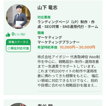
頼いただける体制を整えております。
【ポートフォリオ】
山下 竜志
https://plusgent.com/ 【経歴】 ・イベ
ント照明オペレーター：6年 ・システ
対応業務
ムエンジニア：1年3ヶ月 ・現在：フリ
ランディングページ（LP）制作・作
ーランスデザイナーとして活動中 前職
成・SEO対策・SNS運用代行・ホーム
では行政向けシステムの運用保守・開
ページ制作・作成・リスティング広告
職種
0
発を担当し、ユーザー目線での設計力
いいね!
運用代行・動画制作・動画編集
マーケティング
や問題解決力を培いました。特に「高
マーケティングプランナー
稼働ステータス
いセキュリティ要件と利便性の両立」
10,000円～30,000円
希望時給単価
が求められる現場で身につけた正確さ
◎現在対応可能
と効率性は、現在のWeb制作にも活か
株式会社アイポジー 代表取締役 Web制
されています。 これまで累計500時間
作を中心に、戦略設計~制作~運用改善
以上の学習を重ね、実務では100件以上
まで一気通貫でサポートしています。
のWeb制作案件をご依頼いただきまし
これまで約200サイトの制作や運用改
た。現在も継続してご依頼くださるク
善に携わってきた経験をもとに、 幅広
ライアント様が増えており、長期的な
い領域に対応できるだけでなく、目的
信頼関係の構築にも力を入れていま
や目標に合わせた戦略設計を踏まえた
す。 現在はWebデザイン領域に活動を
“伴走型” の支援を、無理のない価格で
広げ、UXを重視したサイト制作を行っ
ご提供することを強みとしておりま
ています。 開発経験とデザインスキル
す。 業種を問わず多くの企業さまをご
を掛け合わせ、企画から制作、運用サ
支援していますが、 とくに不動産・住
ポートまでワンストップで対応できる