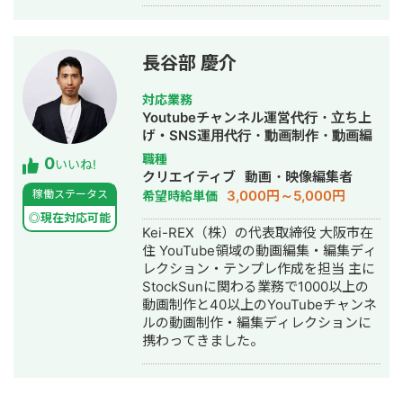
画編集者として活動しております。
日にはもう遅い」というほどにWEBの
よろしくお願いします。
進化は特にここ最近本当に早くて、イ
ンプットすることは大変ですし、本業
が別にある業界外の方が知ることって
長谷部 慶介
不可能なんじゃないかと思います。た
だ、WEBの活用というのは現代で商売
対応業務
を行う上で必要不可欠なので、詳しく
Youtubeチャンネル運営代行・立ち上
ない事業様にとっては優しくない時代
げ・SNS運用代行・動画制作・動画編
なのかなとも思ってしまいます。 そん
集
職種
0
な時代だからこそ私はお客様の抱えて
いいね!
クリエイティブ
動画・映像編集者
らっしゃるお悩みや不安点などを寄り
3,000円～5,000円
稼働ステータス
希望時給単価
添って解決したいという思いでお仕事
をさせていただいております。 「②」
◎現在対応可能
Kei-REX（株）の代表取締役 大阪市在
について、 数多あるWEB制作会社に
住 YouTube領域の動画編集・編集ディ
は、「デザインがユニーク」「技術力
レクション・テンプレ作成を担当 主に
が高い」などそれぞれ会社ごとに特徴
StockSunに関わる業務で1000以上の
があります。 私が制作させていただく
動画制作と40以上のYouTubeチャンネ
サイトは、ユーザーにとって「見やす
ルの動画制作・編集ディレクションに
い・操作しやすい」を徹底されている
携わってきました。
ことが特徴です。 WEBに詳しくない方
にも「わかりやすい」「整理されてい
て見やすい」など、のお喜びの声をよ
くいただきます。 そういったこだわり