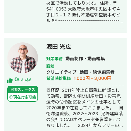
央区で活動しております。 住所：〒
541-0053 大阪府大阪市中央区本町４
丁目２−１２ 野村不動産御堂筋本町ビ
ル 8F --------------------------------
-------------------------------------
--------------- WEBは、年々急速に変
化しています。 業界内の人間でさえ時
代のトレンドに着いていくことに必死
源田 光広
なので、 業界外の人は、最新情報を常
にインプットすることはほとんど不可
動画制作・動画編集
対応業務
能なんじゃないかとさえ思ってしまい
職種
ます。。 ----------------------------
クリエイティブ
動画・映像編集者
-------------------------------------
1,000円～3,000円
希望時給単価
0
------------------- 世にホームページ
いいね!
制作会社・フリーランスは無数に存在
稼働ステータス
🔳経歴 2011年陸上自衛隊に幹部とし
する中、 私がこうやって生き残れてい
て勤務、部隊の年間訓練計画・災害派
るのは、下記3つなのかなと考えていま
◎現在対応可能
遣時の命令起案をメインの仕事として
す。 ①WEB初心者の中小企業様や店
2020年まで在籍しておりました。 自
舗様にもの凄く丁寧にやりとりをする
衛隊退職後、2022〜2023 足場建築系
②見やすいシンプルな設計 ③価格が
の会社でCADオペレータ兼営業をして
良心的 「①」について、 冒頭でもお
おりました。 2024年からフリーの動
伝えしたように、「昨日の情報は次の