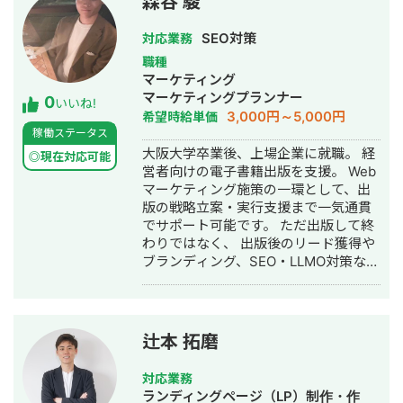
森谷 駿
宅領域では、Web支援の実績が豊富
点も強みです。 制作において「お客様
で、 セミナーや資料制作を通じた業界
の想いを丁寧に受けとめ、目的達成と
SEO対策
対応業務
向けの教育にも携わってきました。 実
理想の実現に導くこと」を大切にして
職種
務経験に基づく課題理解や、商習慣に
います。ただ見た目を整えるだけでな
マーケティング
即した提案力をご評価いただいており
く、商品やサービスの魅力を正しく伝
マーケティングプランナー
0
ます。 前職では制作・マーケティン
え、届けたい人に届き、成果につなが
いいね!
3,000円～5,000円
希望時給単価
グ・営業管理など、事業全体を横断す
る「伝わるデザイン」を目指していま
稼働ステータス
る業務を担当。 その経験から、Web制
す。 また、納品して終わりではなく、
大阪大学卒業後、上場企業に就職。 経
作にとどまらず、SEO対策・SNS運
公開後の運用や改善にも柔軟に対応。
◎現在対応可能
営者向けの電子書籍出版を支援。 Web
用・広告運用・コンテンツ制作など、
「困ったときに相談できるWebのパー
マーケティング施策の一環として、出
“最短で成果につなげる仕組みづく
トナー」として、安心して頼っていた
版の戦略立案・実行支援まで一気通貫
り”を得意としております。 また、Web
だける存在を目指し、心を込めて取り
でサポート可能です。 ただ出版して終
業界でよく耳にする 「コミュニケーシ
組んでいます。
わりではなく、 出版後のリード獲得や
ョンが大変」 「制作会社任せで、進行
ブランディング、SEO・LLMO対策など
や費用が不透明」 といった課題を解消
も行っています。 ご連絡は以下までお
するため、 スムーズに進められ、無駄
願いいたします。 Mail:
なコストが発生しない体制づくりにも
sh.moritani1@gmail.com Chatwork:
力を入れております。 「相談しやす
shuunn-sh33
い」「任せやすい」と感じていただけ
辻本 拓磨
る存在でありたいと考えています。
Web制作はもちろん、今後の事業成長
対応業務
を一緒に形にしていけるパートナーと
ランディングページ（LP）制作・作