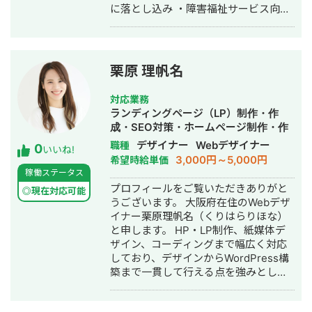
に落とし込み ・障害福祉サービス向け
AI計画作成・請求システム └ 国保連
請求・上限額管理など制度要件に対
応。現場スタッフの記録負担を削減 ・
放課後等デイサービス向けAI SaaS ・
栗原 理帆名
内装工事会社の業務管理Webアプリ ・
その他、士業・小売など業種を問わず
対応業務
支援 ■強み 現場に入り込み、業務フロ
ランディングページ（LP）制作・作
ーと"暗黙知"を分解しアルゴリズムに
成・SEO対策・ホームページ制作・作
落とし込む 既製パッケージに業務を合
成・バナー制作・デザイン
デザイナー
Webデザイナー
職種
0
わせるのではなく、業務に合わせて仕
いいね!
3,000円～5,000円
希望時給単価
組みを作る 要件定義からプロダクトモ
稼働ステータス
ック作成まで代表自身が一気通貫で担
プロフィールをご覧いただきありがと
当（伝言ゲームが起きない） 補助金を
◎現在対応可能
うございます。 大阪府在住のWebデザ
活用した投資設計まで併走可能 ■対応
イナー栗原理帆名（くりはらりほな）
可能業務 ・複雑な業務システムの受託
と申します。 HP・LP制作、紙媒体デ
開発 ・AI導入コンサル、業務プロセス
ザイン、コーディングまで幅広く対応
の自動化 ・新規事業・SaaSの立ち上げ
しており、デザインからWordPress構
支援（構想〜PMF検証） ・DX補助金
築まで一貫して行える点を強みとして
を活用した開発支援 ■その他 初回は無
います。 納期厳守・安定した品質・迅
料AI診断／無料モック作成／業務1つの
速なやり取りを徹底し、安心してご依
無料自動化からスタート可能 全国対応