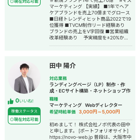
＃新規ブランド1年で売上70億 #マス
ジアの暮らしに華を。」をテーマに、
◎現在対応可能
マーケティング 【実績】 ■1年でヘア
メーカー様・生産者様の想いを大切に
ケアブランドを売上70億までグロース
しながら、日本の伝統・文化の価値を
■日経トレンディヒット商品2022で19
アジアへ届ける支援をしています。
位獲得 ■TVCM制作リード経験あり
ブランドの売上をV字回復 ■営業組織
改革経験あり 予実精度を±20%から
±10%に。 ■大阪大学外国語学部スワ
ヒリ語学科卒 ■日本たばこ産業株式会
社 法人営業：2年 ■株式会社I-ne 営
業企画：4年 マーケティング：1年半
田中 陽介
■マーケティングコンサル会社を起
業。
対応業務
ランディングページ（LP）制作・作
成・ECサイト構築・ネットショップ作
成代行・SEO対策・SNS運用代行・記
職種
0
いいね!
事作成代行・ライティング・ホームペ
マーケティング
Webディレクター
ージ制作・作成・バナー制作・デザイ
3,000円～5,000円
稼働ステータス
希望時給単価
ン
◎現在対応可能
初めまして！ 株式会社ノボ代表の田中
と申します。 [ポートフォリオサイト]
https://novo-web.jp 普段は、大阪市中