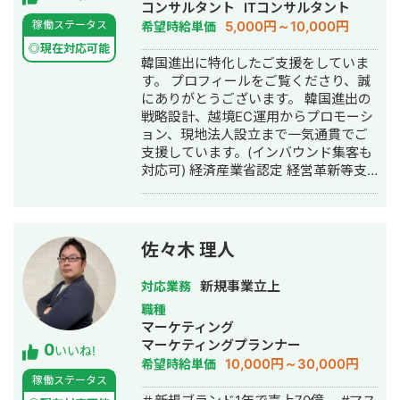
コンサルタント
ITコンサルタント
5,000円～10,000円
稼働ステータス
希望時給単価
◎現在対応可能
韓国進出に特化したご支援をしていま
す。 プロフィールをご覧くださり、誠
にありがとうございます。 韓国進出の
戦略設計、越境EC運用からプロモーシ
ョン、現地法人設立まで一気通貫でご
支援しています。(インバウンド集客も
対応可) 経済産業省認定 経営革新等支
援機関。支援実績200社超。ものづく
り・流通・小売業界で18年。 ・事業 ■
韓国を中心にアジア・CIS主要モールへ
の出店・運用・マーケティング支援 ■
佐々木 理人
韓国越境EC一元管理ツール「Prime
Shopper」開発・運営 ■ KOSDAQ上
新規事業立上
対応業務
場：韓国情報工学グループ公式代理店
職種
■ NAVER・Kakao・Coupang・新世界
マーケティング
グループなど韓国IT・流通大手とパー
マーケティングプランナー
0
トナー連携 ■ 韓国輸出・越境ECの
いいね!
10,000円～30,000円
希望時給単価
Webスクール運営 ■ 京都製品の海外
稼働ステータス
ECブランド運営 「日本の心を紡ぎ、ア