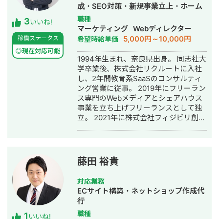
してお力になれれば嬉しいです。
成・SEO対策・新規事業立上・ホーム
ページ制作・作成・リスティング広告
職種
3
いいね!
運用代行
マーケティング
Webディレクター
5,000円～10,000円
稼働ステータス
希望時給単価
◎現在対応可能
1994年生まれ、奈良県出身。 同志社大
学卒業後、株式会社リクルートに入社
し、2年間教育系SaaSのコンサルティ
ング営業に従事。 2019年にフリーラン
ス専門のWebメディアとシェアハウス
事業を立ち上げフリーランスとして独
立。 2021年に株式会社フィジビリ創業
し、人材・教育・金融領域でSEOメデ
ィアを計4サイト運営。 「A8メディア
オブザイヤー2021・2022年」金融・資
格・勉強・仕事部門1位を獲得。累計
藤田 裕貴
2,000万PV・5,000名以上のITフリーラ
ンスの独立を支援。 2024年にフリー
対応業務
ランス専門シェアハウス「ノマド家」
ECサイト構築・ネットショップ作成代
を事業譲渡。
行
職種
1
いいね!