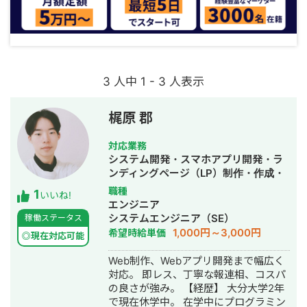
3 人中 1 - 3 人表示
梶原 郡
対応業務
システム開発・スマホアプリ開発・ラ
ンディングページ（LP）制作・作成・
ECサイト構築・ネットショップ作成代
職種
1
いいね!
行・SEO対策・事務代行・ホームペー
エンジニア
ジ制作・作成
システムエンジニア（SE）
稼働ステータス
1,000円～3,000円
希望時給単価
◎現在対応可能
Web制作、Webアプリ開発まで幅広く
対応。 即レス、丁寧な報連相、コスパ
の良さが強み。 【経歴】 大分大学2年
で現在休学中。 在学中にプログラミン