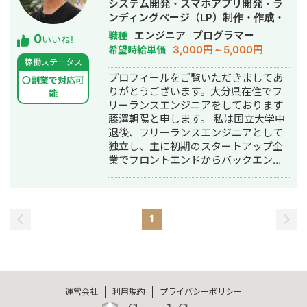
システム開発・スマホアプリ開発・ラ
ンディングページ（LP）制作・作成・
ホームページ制作・作成・AI活用
エンジニア
プログラマー
職種
0
いいね!
3,000円～5,000円
希望時給単価
稼働ステータス
プロフィールをご覧いただきましてあ
〇副業で対応可
りがとうございます。大分県在住でフ
能
リーランスエンジニアをしております
藤澤朝陽と申します。 私は国立大学中
退後、フリーランスエンジニアとして
独立し、主に初期のスタートアップ企
業でフロントエンドからバックエン
ド・インフラ構築まで一貫して行って
まいりました。 スタートアップでの経
験を生かして、新規事業の技術支援も
行うことができます。 【保有スキル】
1
- バックエンド - Python - Django -
FastAPI - Supabase - Laravel - フロン
トエンド - Javascript/Typescript -
React/Next.js - インフラ - AWS(EC2,
RDS, Lambda, Cognito, CloudWatch,
運営会社
利用規約
プライバシーポリシー
ECR, AppRunner, Amplify....) - さくら