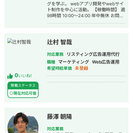
グを学ぶ。 webアプリ開発やwebサイ
ト制作を中心に活動。 【稼働時間】 週
98時間 10:00～24:00 年中無休 お問い
合わせから12時間以内に返信いたしま
す。 素早く丁寧な対応を心掛けており
ます。
辻村 智哉
リスティング広告運用代行
対応業務
マーケティング
Web広告運用
職種
未登録
希望時給単価
0
いいね!
稼働ステータス
◎現在対応可能
藤澤 朝陽
対応業務