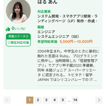
提とした業務自動化・業務システム開
すもちろんアジャイル開発などでアッ
はる あん
(Bridgestone Mobility Solutions)に入
発を一気通貫で行う実行力。
プデートを繰り返すような開発も問題
社し車のナビゲーションの開発やアプ
ございませんが、0→1のフェーズに馴
対応業務
リのモダン化をリードし在籍中にも日
染みがあり、コミュニケーションを密
システム開発・スマホアプリ開発・ラ
本のクライアントと協業し様々なプロ
に連携しながら要件を落とさずに開発
ンディングページ（LP）制作・作成・
ジェクトを進める。 退職後、帰国し企
を進めることが得意です。 また、個別
ホームページ制作・作成・AI活用
職種
0
業との可能性を伴奏しながらテクノロ
いいね!
でSNSマーケティングのコンサル対応
エンジニア
ジーを利用してお客様の価値を最大化
経験もあり幅広くお手伝いできると考
システムエンジニア（SE）
稼働ステータス
することを掲げ株式会社Aperticaを設
えております。 ぜひお気軽にご相談く
5,000円～10,000円
希望時給単価
立。
◎現在対応可能
ださい。 以上よろしくお願いいたしま
す。
2004年生まれ。中学生のときに最初に
触れた言語は Ruby。 プログラミング
に熱中し、当時開発した「宿題管理ア
プリ」でアプリ甲子園2020 準優勝、
同年 未踏ジュニア スーパークリエー
タ に認定される。 トビタテ！留学
JAPAN ではシリコンバレーでの IT 留
学を経験した。 大学への入学と同時に
フリーランスエンジニアとして活動を
開始。 在学中の3年間で経験を重ね、
2024年に 株式会社あんテク（旧・株
1
2
3
4
5
...
14
式会社あんはるテクノロジーズ）を設