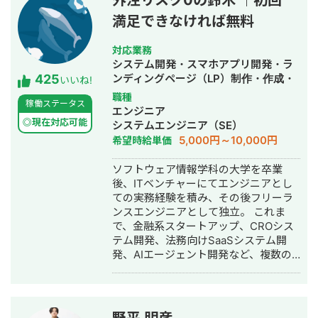
外注リスク0の鈴木 ｜初回
満足できなければ無料
対応業務
システム開発・スマホアプリ開発・ラ
425
ンディングページ（LP）制作・作成・
いいね!
ECサイト構築・ネットショップ作成代
職種
稼働ステータス
行・SEO対策・新規事業立上・SNS運
エンジニア
用代行・記事作成代行・ライティン
◎現在対応可能
システムエンジニア（SE）
グ・翻訳・ホームページ制作・作成・
5,000円～10,000円
希望時給単価
バナー制作・デザイン・ロゴデザイ
ン・作成・イラスト制作・動画制作・
ソフトウェア情報学科の大学を卒業
動画編集・AI活用
後、ITベンチャーにてエンジニアとし
ての実務経験を積み、その後フリーラ
ンスエンジニアとして独立。 これま
で、金融系スタートアップ、CROシス
テム開発、法務向けSaaSシステム開
発、AIエージェント開発など、複数の
スタートアップ・事業会社のシステム
開発に携わってきました。 主にRuby
on Railsを用いたバックエンド開発を
得意としており、要件定義、設計、実