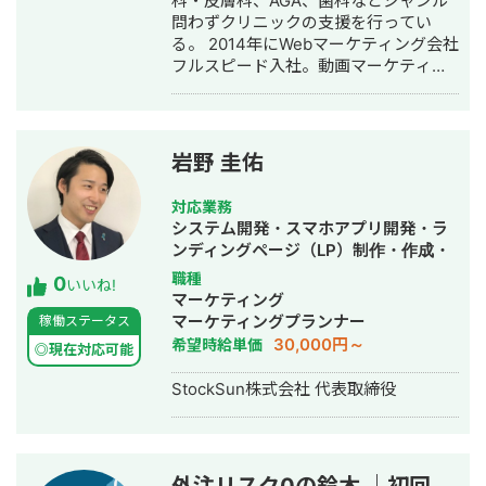
科・皮膚科、AGA、歯科などジャンル
行・動画制作・動画編集・営業代行
問わずクリニックの支援を行ってい
る。 2014年にWebマーケティング会社
フルスピード入社。動画マーケティン
グ事業部立ち上げや、PR・SNS・SEO
の部署マネージャーを務める。営業職
として社内MVPを獲得。4年間在籍し
独立。 独立後はフリーランスとなり、
岩野 圭佑
フロントエンドエンジニア兼総合Web
マーケターとして活動。現在はWebコ
対応業務
ンサルティング会社を創設し、法人と
システム開発・スマホアプリ開発・ラ
してStockSunに参画。
ンディングページ（LP）制作・作成・
Youtubeチャンネル運営代行・立ち上
職種
0
いいね!
げ・ECサイト構築・ネットショップ作
マーケティング
成代行・SEO対策・新規事業立上・
マーケティングプランナー
稼働ステータス
SNS運用代行・ホームページ制作・作
30,000円～
希望時給単価
◎現在対応可能
成・リスティング広告運用代行・動画
制作・動画編集
StockSun株式会社 代表取締役