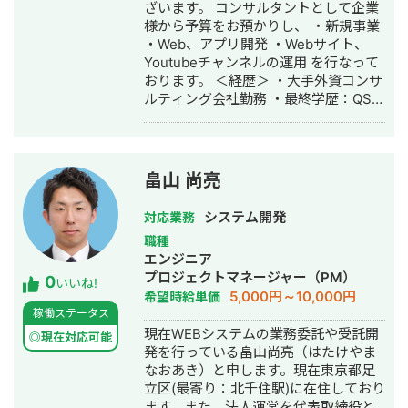
広告運用代行・オウンドメディア制
ざいます。 コンサルタントとして企業
した。 私自らデータ分析をしたり、機
作・構築・運用代行・動画制作・動画
様から予算をお預かりし、 ・新規事業
械学習のアルゴリズムを実装すること
編集
・Web、アプリ開発 ・Webサイト、
もしますし、私が経営する会社には私
Youtubeチャンネルの運用 を行なって
と同じく東大卒の優秀な機械学習エン
おります。 ＜経歴＞ ・大手外資コンサ
ジニアが多数おりますので、 チームを
ルティング会社勤務 ・最終学歴：QS世
組んで対応させていただくことも可能
界大学ランキング8位・UCL ・2016
です。 機械学習を導入する以前の、デ
年：スポーツ×IT分野でスタートアップ
ータレイクを中心としたデータ分析基
起業 ・2017年：ビジネスコンテスト全
盤システムを整える所からお手伝いさ
国優勝・シリコンバレー短期研修参加
せていただけます。 データを経営の中
畠山 尚亮
・2018年：メッセージアプリ開発会社
心に据えようとお考えの企業様はぜひ
にて、SE兼PMとして従事 ・2019年：
ご相談ください。
システム開発
対応業務
有名大手インターンシップ10社以上参
職種
加（サイバーエージェント、チームラ
エンジニア
ボ、PwC、デロイトなど）
プロジェクトマネージャー（PM）
0
いいね!
5,000円～10,000円
希望時給単価
稼働ステータス
現在WEBシステムの業務委託や受託開
◎現在対応可能
発を行っている畠山尚亮（はたけやま
なおあき）と申します。現在東京都足
立区(最寄り：北千住駅)に在住しており
ます。また、法人運営を代表取締役と