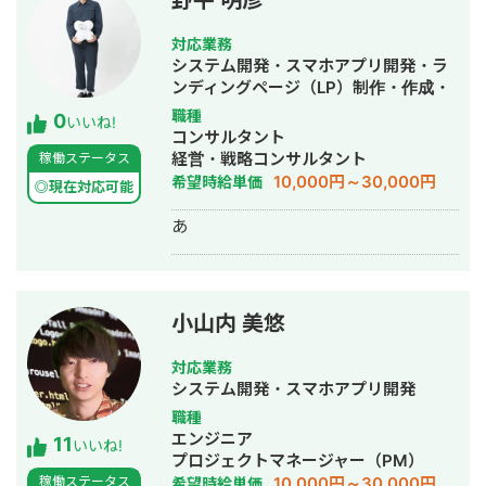
野平 明彦
装、本番リリース、運用改善まで一貫
して対応しています。 特に、仕様が複
対応業務
雑な業務システムや、要件がまだ固ま
システム開発・スマホアプリ開発・ラ
りきっていない新規開発において、事
ンディングページ（LP）制作・作成・
業目的を整理しながら、正確にスピー
ECサイト構築・ネットショップ作成代
職種
0
ド感を持って形にしていくことを強み
いいね!
行・新規事業立上・SNS運用代行・ホ
コンサルタント
としています。 いまはスタートアップ
ームページ制作・作成・AI活用
経営・戦略コンサルタント
稼働ステータス
案件にてAIエージェント開発にも携わ
10,000円～30,000円
希望時給単価
っており、AI活用した業務効率化、新
◎現在対応可能
機能開発、既存プロダクトへのAI機能
あ
の組み込みなどにも対応しています。
単純に言われたものを作るだけではな
く、事業として使える形に落とし込む
ことを重視し、開発の初期段階からリ
リース後の運用まで伴走しています。
小山内 美悠
対応業務
システム開発・スマホアプリ開発
職種
エンジニア
11
いいね!
プロジェクトマネージャー（PM）
10,000円～30,000円
稼働ステータス
希望時給単価