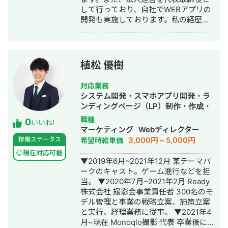
して行っており、自社でWEBアプリの
開発も実施しております。私の経歴と
してましては、大学・大学院で自動運
転やロボット、AIの研究を行い、新卒
で株式会社クボタで製品開発（欧州に
て）を3年、そして転職後自動運転バス
植松 優樹
のシステム開発を約3年行い、この間
WEBシステム開発の副業をしていまし
対応業務
た。その後フリーランスとなりWEBシ
システム開発・スマホアプリ開発・ラ
ステムやアプリ開発のプロジェクトに
ンディングページ（LP）制作・作成・
業務委託として複数社(6社ほど)アサイ
ECサイト構築・ネットショップ作成代
職種
0
ンし、フルスタックのプログラマ、
いいね!
行・SNS運用代行・ホームページ制
マーケティング
Webディレクター
PM、PMOを中心に活動してきまし
作・作成・動画制作・動画編集
3,000円～5,000円
稼働ステータス
希望時給単価
た。そのときの主な業務内容として
は、要件定義から設計、日程(WBS)策
◎現在対応可能
▼2019年6月~2021年12月 某テーマパ
定と管理、開発・保守運用までとなっ
ークのキャスト。ゲーム進行などを担
ており、WEBシステム開発における一
当。 ▼2020年7月~2021年2月 Ready
通りの経験があります。また、大学院
株式会社 撮影会事業責任者 300名のモ
では留学していた経験もあり、英語を
デル管理と事業の戦略立案、施策立案
用いた業務にも抵抗ありません。 WEB
と実行、経理業務に従事。 ▼2021年4
システム開発の代表的な開発経験およ
月~現在 Monoqlo撮影 代表 卒業後に2
び実績としては、 ・暗号通貨の取引管