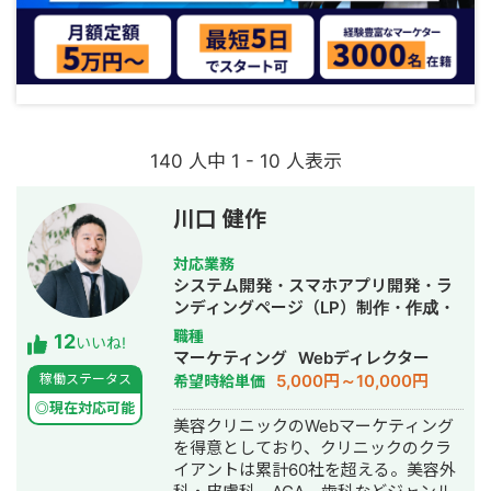
140 人中 1 - 10 人表示
川口 健作
対応業務
システム開発・スマホアプリ開発・ラ
ンディングページ（LP）制作・作成・
Youtubeチャンネル運営代行・立ち上
職種
12
いいね!
げ・ECサイト構築・ネットショップ作
マーケティング
Webディレクター
成代行・SEO対策・新規事業立上・
5,000円～10,000円
稼働ステータス
希望時給単価
SNS運用代行・記事作成代行・ライテ
◎現在対応可能
ィング・ホームページ制作・作成・バ
美容クリニックのWebマーケティング
ナー制作・デザイン・ロゴデザイン・
を得意としており、クリニックのクラ
作成・リスティング広告運用代行・オ
イアントは累計60社を超える。美容外
ウンドメディア制作・構築・運用代