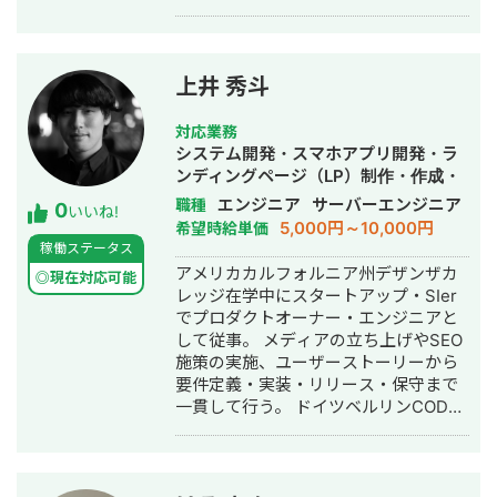
名でモデル撮影会事業を立ち上げ1ヶ月
理システムの構築（JPYC様、PMOお
で黒字化。立ち上げ当初、撮影会事業
よびプログラマ） ・EVM系プラットフ
責任者として事業推進。その後、代表
ォーム上での暗号通貨の取引の追跡シ
に就任。 ▼2021年8月~ 個人で業務シ
ステムの開発PoC（JPYC様、PMおよ
上井 秀斗
ステム/MAシステムを1名体制で開発
びプログラマ） ・Bitcoinの自動売買シ
し、中小企業向けにソリューション営
ステムの開発(DMM Bitcoin様、PMお
対応業務
業。 ▼2021年8月~2022年1月 ・医療
よびプログラマ） ・auPayアプリの
システム開発・スマホアプリ開発・ラ
特化コンサル企業 美容クリニック2ア
GPS位置座標よりおすすめクーポンを
ンディングページ（LP）制作・作成・
カウント/歯科2アカウントのInstagram
検索するシステムの開発（ベンダー側
SEO対策・記事作成代行・ライティン
エンジニア
サーバーエンジニア
職種
0
運用代行業務に従事。 ▼2023年1月
PMO） ・医薬品卸業者と薬局で利用す
いいね!
グ・ホームページ制作・作成
5,000円～10,000円
希望時給単価
~2024年3月 医療機関向け商材を取り
る医薬品の在庫管理と発注および追跡
稼働ステータス
扱う通販企業にてCOOとして事業立ち
システムの開発（ベンダー側PM） ・
アメリカカルフォルニア州デザンザカ
上げフェーズを経験。 ▼2024年6月
セキュリティ基盤のリプレイス開発
◎現在対応可能
レッジ在学中にスタートアップ・SIer
~2024年11月 フリーランスとして、一
PoC(SoftBank様、ベンダー側PM) な
でプロダクトオーナー・エンジニアと
部上場企業の塾/老舗食品メーカー/自動
どがあげられます。現在までの開発経
して従事。 メディアの立ち上げやSEO
車メーカーのSNSマーケティングに従
験としてはウォーターフォール型の新
施策の実施、ユーザーストーリーから
事。 ▼2024年12月 RaaS合同会社を設
規立ち上げに携わってきたことが多く
要件定義・実装・リリース・保守まで
立。 ・外部顧問：歯医者の元 院長先生
あり、分野としては数億行単位のビッ
一貫して行う。 ドイツベルリンCODE
・CTO：ベンチャー企業 CTO経験者
クデータ処理や分析があげられます。
応用科学大学に編入。 在学中にKAYAK
得意領域は、SNS運用の戦略設計から
使用期間が一番長い言語はPythonで次
(Booking.com)・Porsche・BOSCHで
実運用・数値改善までを軸に、集客・
にJavascriptとなっており、クラウド
エンジニアとして勤務し、卒業後はド
採用成果を生む設計力、PoC検証を前
基盤(AWS、Aure)の使用経験もありま
イツ現地法人Webfleet Solutions