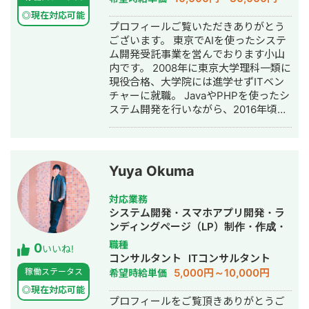
◎現在対応可能
プロフィールご覧いただきありがとう
ございます。 東京でAIを使ったシステ
ム開発受託事業を営んでおります小山
内です。 2008年に東京大学理科一類に
現役合格、大学院には進学せずITベン
チャーに就職。 JavaやPHPを使ったシ
ステム開発を行いながら、2016年頃か
らDeepLearningを使った機械学習に取
り組み始める。 現在は機械学習(AI)を
使ったシステム開発PJのPM/システム
アーキテクトを務めております。 代表
Yuya Okuma
的な案件をいくつか記載します。 ・某
携帯キャリアのポータルサイトのニュ
対応業務
ースレコメンド機能開発(ユーザー数数
システム開発・スマホアプリ開発・ラ
千万人規模) ・某大手アパレル企業の需
ンディングページ（LP）制作・作成・
要予測システム開発 ・街頭広告用デジ
Youtubeチャンネル運営代行・立ち上
職種
0
タルサイネージへのAIカメラ導入プロ
いいね!
げ・ECサイト構築・ネットショップ作
コンサルタント
ITコンサルタント
ジェクト ・MAU100万規模の子供向け
成代行・SEO対策・新規事業立上・記
5,000円～10,000円
稼働ステータス
希望時給単価
サービスのデータ分析基盤開発 これら
事作成代行・ライティング・翻訳・ホ
のプロジェクトではいずれも技術側の
◎現在対応可能
ームページ制作・作成・リスティング
プロフィールをご覧頂きありがとうご
トップとしてプロジェクトを牽引しま