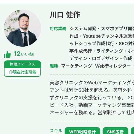
ことにより、１つ１つのシステムの品
る。開発速度も早く、品質の良いサー
川口 健作
きる。 得意領域はAI開発・Web開発・スマホアプリ・社内システムなどITシス
テム全般の開発。 インタビュー記
システム開発・スマホアプリ開
対応業務
作成・Youtubeチャンネル運
ットショップ作成代行・SEO対
事作成代行・ライティング・ホ
12
いいね!
デザイン・ロゴデザイン・作成
稼働ステータス
マーケティング
ドメディア制作・構築・運用代
Webディレクター
職種
◎現在対応可能
美容クリニックのWebマーケティング
アントは累計60社を超える。美容外科
ずクリニックの支援を行っている。 2014年にWebマーケティング会社フルス
ピード入社。動画マーケティング事業部立
ネージャーを務める。営業職として社内M
後はフリーランスとなり、フロントエン
して活動。現在はWebコンサルティング
スキル
WEB戦略設計
SNS広告