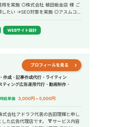
植田板金店 様 ご
→SEO対策を実施 ◎アスムコー
頼内容：Web集客を依頼したい →サイ
業界メディア支援
WEBサイト設計
か多数 ◎難関キーワードで
リウム 鋼板」で1位 ・「塗り壁」で1位
ォーム」「千葉県 外壁塗装」「つくば市
紹介】 ・高校卒業
として活動する ・RIZAPの子会社に
プロフィールを見る
支配人となり、新規出店などを経験 ・副
立 ・個人事業として3年で利益8倍を達
作・作成・記事作成代行・ライティン
人化後も、3年連続で150％以上の業績
スティング広告運用代行・動画制作・
3,000円～5,000円
時給単価
>リスティング広告事業 >ホームペー
株式会社アドラフ代表の吉田理輝と申し
マ株式会社公式サイト
告代理店です。 🔻サービス内容