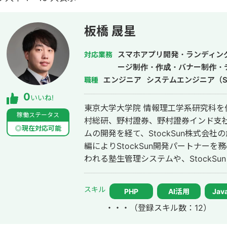
板橋 晟星
スマホアプリ開発・ランディン
対応業務
ージ制作・作成・バナー制作・
エンジニア
システムエンジニア（S
職種
0
いいね!
東京大学大学院 情報理工学系研究科を
稼働ステータス
村総研、野村證券、野村證券インド支
◎現在対応可能
ムの開発を経て、StockSun株式会
編によりStockSun開発パートナーを務める。 武田塾の全国40
われる塾生管理システムや、StockS
マッチングアプリのフェリ恋、年収チ
ービスである年収スカウトなど数十の
スキル
PHP
AI活用
Java
ChatGPTを用いたチャットボットや
・・・
（登録スキル数：12）
活用したシステムも多数開発している。 チームを組んで複数人で開発する
質が落ちやすいため、要件定義からプ