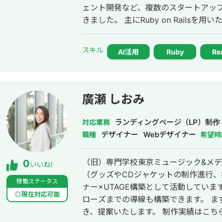
ェント開発など、複数のスタートアッ
きました。 主にRuby on Railsを用いたバックエンド開発を得意としており、
要件定義、設計、実装、本番リリース
す。 特に、仕様が複雑な業務システムや、要件がまだ固まりきっていない新規
スキル
AI活用
Ruby
Re
開発において、事業目的を整理しなが
いくことを強みとしています。 いまはスタートアップ案件にてAIエージェント
開発にも携わっており、AI活用した業
へのAI機能の組み込みなどにも対応しています。 単純に言わ
廣瀬 しおみ
けではなく、事業として使える形に落
からリリース後の運用まで伴走してい
ランディングページ（LP）制
対応業務
デザイナー
Webデザイナー
職種
希望時
（旧）専門学校東京ミュージック&メ
0
いいね!
（グッズやCDジャケットの制作進行、握手会の運
稼働ステータス
ナー×UTAGE構築として活動しています。 CV率をあげるためのLP設
◎現在対応可能
ローズまでの導線も構築できます。 ま
き、提案いたします。 制作実績はこちらをご覧ください。 ゆかまる様（タロッ