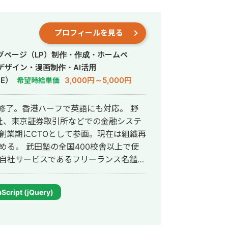
プロフィールを見る
グページ（LP）制作・作成・ホームペ
デザイン・漫画制作・AI活用
E）
3,000円～5,000円
希望時給単価
修了。香港ハーフで英語にも対応。 野
社、東京証券取引所などでの金融システ
社の創業期にCTOとして参画。現在は組織再
0校舎以上で使
un自社サービスであるフリーランス名鑑、
ャンネルの転職者と企業のマッチングサ
サービスを1人でサクっと開発。近年は
Script (jQuery)
パワポスライド自動生成システム等、AIを
と品
ログラミング含め自身1人で全て完結する