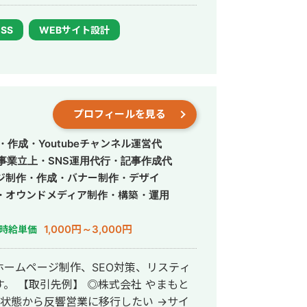
ukamarusama_lp_html2/ 合同会社ココロ
CSS
WEBサイト設計
ign_eigyoukaihatsu/ サンプル1 （ホロスコー
mple1_horoscopemaster/
プロフィールを見る
作成・Youtubeチャンネル運営代
事業立上・SNS運用代行・記事作成代
ジ制作・作成・バナー制作・デザイ
・オウンドメディア制作・構築・運用
1,000円～3,000円
時給単価
ームページ制作、SEO対策、リスティ
やまもと
の状態から反響営業に移行したい →サイ