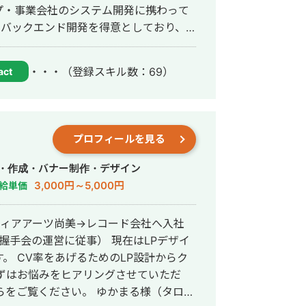
プ・事業会社のシステム開発に携わって
、運用改善まで一貫して対応していま
・・・
（登録スキル数：69）
act
ら、正確にスピード感を持って形にして
務効率化、新機能開発、既存プロダクト
れたものを作るだ
プロフィールを見る
とし込むことを重視し、開発の初期段階
ます。
作・作成・バナー制作・デザイン
3,000円～5,000円
給単価
ディアアーツ尚美→レコード会社へ入社
営に従事） 現在はLPデザイ
計からク
ずはお悩みをヒアリングさせていただ