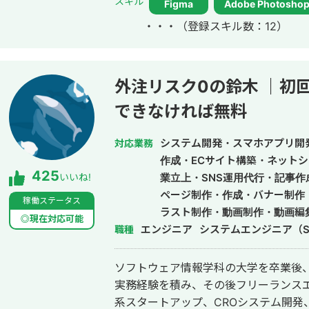
スキル
Figma
Adobe Photosho
届けるための手段だと考えています。 
・・・
（登録スキル数：12）
課題や目的を整理した上でのデザイン提案を大
った表現力や、教員免許取得の過程で
ザーの行動を促し、成果に直結するデザインを
作した実績をポートフォリオにまとめております。 h
外注リスク0の鈴木 ｜初
できなければ無料
システム開発・スマホアプリ開
対応業務
作成・ECサイト構築・ネットシ
425
いいね!
業立上・SNS運用代行・記事
ページ制作・作成・バナー制作
稼働ステータス
ラスト制作・動画制作・動画編集
◎現在対応可能
エンジニア
システムエンジニア（S
職種
ソフトウェア情報学科の大学を卒業後、
実務経験を積み、その後フリーランスエンジニア
系スタートアップ、CROシステム開発、