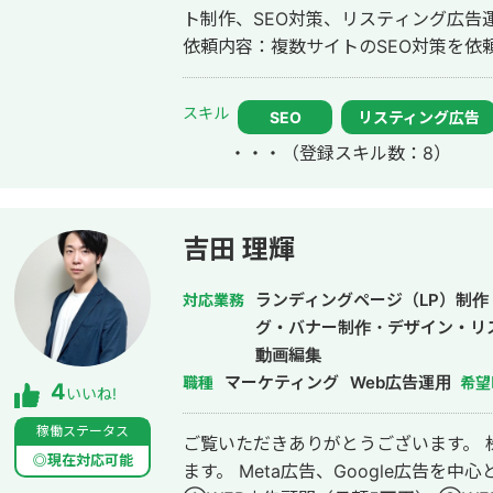
ト制作、SEO対策、リスティング広告運用を実施 ◎株式会社 
依頼内容：複数サイトのSEO対策を依頼したい 
ポレーション（ユーペイント）様 ご依
ト制作、SEO対策、リスティング広告運用を実施 ◎商工会・
スキル
SEO
リスティング広告
例 「東村山市商工会」様 「外壁塗装の窓口」様 ほ
・・・
（登録スキル数：8）
上位表示 ・「屋根」で1位 ・「ガルバ
・「外壁塗装」で3位 ・「埼玉 リフ
外壁塗装」など地域キーワードでも1位を多数獲得 【自己
後、札幌市で老舗の施工会社に就職。職人
吉田 理輝
転職し、10年勤務。事業部で最年少の
業だったマーケティング技術をもって独
ランディングページ（LP）制
対応業務
成。「トソーマ株式会社」を設立 ・法
グ・バナー制作・デザイン・リ
アップを実現 【略歴】 2018年〜2021年 ・外壁塗装会社の集客のプロとして個
動画編集
人事業主で活動 2022年〜 ・トソーマ株式会社 代表取締役 >リフォーム
マーケティング
Web広告運用
職種
希望
4
いいね!
業・建設業の集客支援 >SEO事業 
ジ・LP制作事業 LINE（無料相談をご希望の方） https://s.lmes.jp/landing-
稼働ステータス
ご覧いただきありがとうございます。 
qr/2000788262-7YNDe1MK?uLand=UGw3dP トソー
◎現在対応可能
ます。 Meta広告、Google広告を中心とした広
https://tosoma.co.jp 無料で相談も受け付けています。 興味がある方は、LINE