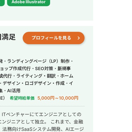
p
Adobe Illustrator
だからこそ、丁寧なヒアリングを通して
切にしています。 音楽大学で培
身につけた「伝える力」を活かし、ユー
制作いたします。 これまでに制
ttps://fori.io/designer-
回満足
プロフィールを見る
nao （掲載可能なもののみとなります） どうぞ、よろしくお願いいたします。
発・ランディングページ（LP）制作・
ョップ作成代行・SEO対策・新規事
作成代行・ライティング・翻訳・ホーム
・デザイン・ロゴデザイン・作成・イ
・AI活用
E）
5,000円～10,000円
希望時給単価
ITベンチャーにてエンジニアとしての
として独立。 これまで、金融
法務向けSaaSシステム開発、AIエージ