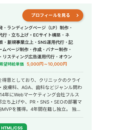
質にこだわって開発する方針をとってい
ビスを最速かつ他より安い価格で開発で
プロフィールを見る
事はこちら
発・ランディングページ（LP）制作・
営代行・立ち上げ・ECサイト構築・ネ
策・新規事業立上・SNS運用代行・記
ームページ制作・作成・バナー制作・
・リスティング広告運用代行・オウン
行・動画制作・動画編集・営業代行
5,000円～10,000円
希望時給単価
を得意としており、クリニックのクライ
・皮膚科、AGA、歯科などジャンル問わ
ち上げや、PR・SNS・SEOの部署マ
VPを獲得。4年間在籍し独立。 独立
ドエンジニア兼総合Webマーケターと
会社を創設し、法人としてStockSunに
HTML/CSS