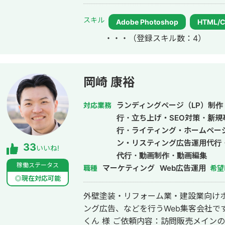
ト体験会） https://hirourimi.com/y
ミ（キャリアデザイン×営業開発）
スキル
Adobe Photoshop
HTML/
https://hirourimi.com/kyariades
・・・
（登録スキル数：4）
プマスター） https://hirourimi.com/sa
岡崎 康裕
ランディングページ（LP）制作・
対応業務
行・立ち上げ・SEO対策・新規
行・ライティング・ホームペー
ン・リスティング広告運用代行
33
いいね!
代行・動画制作・動画編集
稼働ステータス
マーケティング
Web広告運用
職種
希望
◎現在対応可能
外壁塗装・リフォーム業・建設業向けホ
ング広告、などを行うWeb集客会社です。 【取引先例】 ◎株式会社 
くん 様 ご依頼内容：訪問販売メイン