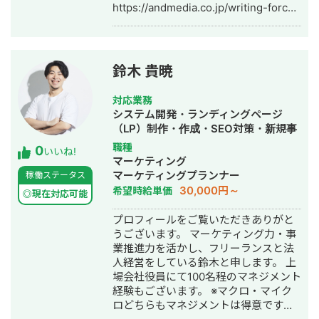
https://andmedia.co.jp/writing-force/
リ・社内システムなどITシステム全般
📣ドメイン強化に特化したプレスリリ
の開発。 インタビュー記事はこちら
ース代行
https://andmedia.co.jp/backlink-
press/ 🔥CV獲得最大化のためのSEOコ
鈴木 貴暁
ンサルティング
https://andmedia.co.jp/owned-lead/
対応業務
🧠生成AIからの推薦を増やすLLMO対策
システム開発・ランディングページ
https://andmedia.co.jp/and-llmo/
（LP）制作・作成・SEO対策・新規事
業立上・記事作成代行・ライティン
職種
0
いいね!
グ・ホームページ制作・作成・バナー
マーケティング
制作・デザイン・ロゴデザイン・作
マーケティングプランナー
稼働ステータス
成・イラスト制作・リスティング広告
30,000円～
希望時給単価
◎現在対応可能
運用代行・オウンドメディア制作・構
築・運用代行・動画制作・動画編集・
プロフィールをご覧いただきありがと
漫画制作・営業代行
うございます。 マーケティング力・事
業推進力を活かし、フリーランスと法
人経営をしている鈴木と申します。 上
場会社役員にて100名程のマネジメント
経験もございます。 ※マクロ・マイク
ロどちらもマネジメントは得意です。