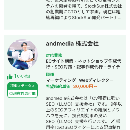
社、東京証券取引所などでの金融シス
テムの開発を経て、StockSun株式会社
の創業期にCTOとして参画。現在は組
織再編によりStockSun開発パートナー
を務める。 武田塾の全国400校舎以上
で使われる塾生管理システムや、
StockSun自社サービスであるフリーラ
ンス名鑑、マッチングアプリのフェリ
andmedia 株式会社
恋、年収チャンネルの転職者と企業の
マッチングサービスである年収スカウ
対応業務
トなど数十のサービスを1人でサクっと
ECサイト構築・ネットショップ作成代
開発。近年はChatGPTを用いたチャッ
行・SEO対策・記事作成代行・ライテ
トボットやパワポスライド自動生成シ
ィング・ホームページ制作・作成・リ
職種
1
ステム等、AIを活用したシステムも多
いいね!
スティング広告運用代行・漫画制作・
マーケティング
Webディレクター
数開発している。 チームを組んで複数
AI活用
30,000円～
稼働ステータス
希望時給単価
人で開発すると品質が落ちやすいた
め、要件定義からプログラミング含め
◎現在対応可能
andmedia株式会社は「CV獲得に強い
自身1人で全て完結することにより、１
SEO（LLMO）支援会社」です。 9年以
つ１つのシステムの品質にこだわって
上のSEOアフィリエイトの経験とノウ
開発する方針をとっている。開発速度
ハウを元に、投資対効果の良い
も早く、品質の良いサービスを最速か
SEO（LLMO）支援を行います。 🖊️ 採
つ他より安い価格で開発できる。 得意
用率1%のSEOライターによる記事制作
領域はAI開発・Web開発・スマホアプ