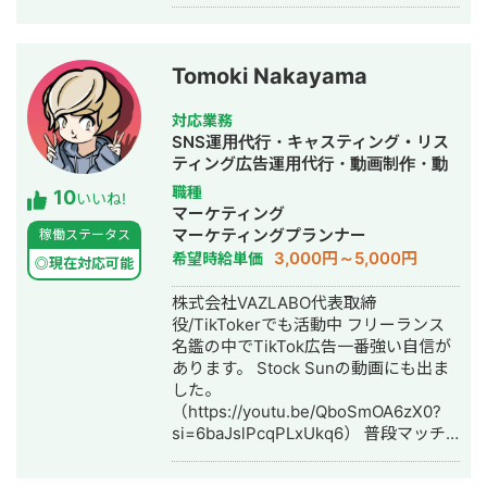
経歴は以下となります。 ■2026年3月
～ ・法人設立 ■2025年2月～現在 ・
独立＆フリーランス ■2022年9月～
2025年1月 ・株式会社アシロ リーガル
Tomoki Nakayama
メディア事業執行役員 ・アシロ少額短
期保険会社 取締役 ■2021年11月～
対応業務
2022年8月 ・リーガルメディア事業 事
SNS運用代行・キャスティング・リス
業責任者 ■2021年6月～2021年10月 ・
ティング広告運用代行・動画制作・動
株式会社アシロ WEBディレクター
画編集・漫画制作
職種
10
■2016年4月～2021年5月 ・株式会社
いいね!
マーケティング
imacoco代表取締役
マーケティングプランナー
稼働ステータス
3,000円～5,000円
希望時給単価
◎現在対応可能
株式会社VAZLABO代表取締
役/TikTokerでも活動中 フリーランス
名鑑の中でTikTok広告一番強い自信が
あります。 Stock Sunの動画にも出ま
した。
（https://youtu.be/QboSmOA6zX0?
si=6baJslPcqPLxUkq6） 普段マッチ
ングアプリ（Dine）の事業会社で500
万円〜1000万円 毎月 TikTok広告運用