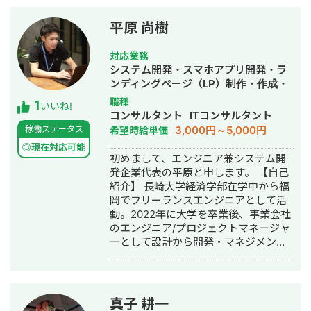
担当してます。（他にも大学生アプ
リ・人材採用などの広告運用中） 広告
平原 尚樹
運用だけではなくインフルエンサーキ
ャスティングからクリエイティブの脚
対応業務
本作り〜納品までディレクション可能
システム開発・スマホアプリ開発・ラ
です。 今流行りのインフルエンサーの
ンディングページ（LP）制作・作成・
PR 投稿✖︎広告の第三者配信可能です。
Youtubeチャンネル運営代行・立ち上
職種
1
Tiktokの運用支援・広告クリエイティ
いいね!
げ・ECサイト構築・ネットショップ作
コンサルタント
ITコンサルタント
ブ作成を得意とします。 2022年〜バン
成代行・SEO対策・新規事業立上・
3,000円～5,000円
稼働ステータス
希望時給単価
タンクリエイターアカデミー（専門学
SNS運用代行・キャスティング・記事
校）で講師勤務。 ■広告運用実績 ・
◎現在対応可能
作成代行・ライティング・翻訳・事務
初めまして、エンジニア兼システム開
SparkADでCPI平均1500円→1000円台
代行・ホームページ制作・作成・バナ
発企業代表の平原と申します。 【自己
に。 ■運用代行実績 ・KPI”認知拡大の
ー制作・デザイン・ロゴデザイン・作
紹介】 長崎大学経済学部在学中から福
ため”「＃」で追いかけ、難易度の高い
成・イラスト制作・リスティング広告
岡でフリーランスエンジニアとして活
アプリの指名タグを200万回再生以上
運用代行・オウンドメディア制作・構
動。2022年に大学を卒業後、事業会社
・不動産お問い合わせ獲得ゴール⇨半
築・運用代行・動画制作・動画編集・
のエンジニア/プロジェクトマネージャ
年でLINE追加平均50〜100人/月に ・
漫画制作・作曲・営業代行
ーとして設計から開発・マネジメント
Tiktokフォロワー3000人→他SNSに遷
業務を行う。 2024年2月からAIスター
移目標でTwitter1万人・OP300人 飲食
トアップにて働き、 25歳で起業。現在
店/不動産/アパレル/人材等の運用実績
は株式会社BlueAIの代表として活動し
支援あり ■広告CRの実績 ・CPI平均
つつ、株式会社ProgateでAWSカリキ
1000円→平均500円台までに ・CPI平
真子 耕一