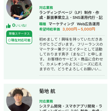
ュラムの監修や技術講師として業務委
均600円→200円台複数CR発生 キャス
託で稼働しています。 【対応期間】 日
ティングも得意のためスパークアドも
対応業務
中のお返事可能です。 【お取引様】 ・
対応可能
ランディングページ（LP）制作・作
某大手車メーカー様 ・某大手保険会社
━━━━━━━━━━━━━━━━━━━
成・新規事業立上・SNS運用代行・記
様 ・株式会社Progate様 【詳細経歴・
髪色は驚かれますが、元々WEB広告代
事作成代行・ライティング・バナー制
マーケティング
Web広告運用
職種
0
スキルシート】
理店にいました。 髪色の理由は以下ク
いいね!
作・デザイン・イラスト制作・リステ
3,000円～5,000円
希望時給単価
https://docs.google.com/spreadshee
リエイターとしても活動しているため
ィング広告運用代行・動画制作・動画
稼働ステータス
usp=sharing&ouid=10704629128080726
です。
編集・漫画制作・営業代行
初めまして！興味を持っていただきあ
=============================
https://www.tiktok.com/@renaaa_dayo
◎現在対応可能
りがとうございます。 フリーランスの
株式会社BlueAI 代表取締役CEO/CTO
https://www.tiktok.com/@kisaragi.rena
マーケター兼クリエイターとして活動
平原尚樹 〒105-0004 東京都港区新橋
SNS総計約20万人フォロワー 満遍なく
しております真子（まなご）と申しま
1-12-9 8F 新橋プレイス（受付7階）
SNSフォロワーがいます。 （Tiktok総
す。 お客様のサービス・商品に合わせ
mail n-hirahara@blueai.co.jp HP
計17.5万、Instagram9000人、
て、カメレオンのようにニーズに応え
https://blueai.co.jp "Your Growth, Our
Twitter7000人、クラブハウス1800
ますので、どうぞよろしくお願いいた
Mission.Your Best Supporting
人、公式LINE 3000人、
します！
Partner"
LINEVOOM6600人、Youtube5000
=============================
人） 企業のSNSアカウントを運用、コ
ンテンツ企画作成編集などを行なって
おります！勿論Youtubeの動画編集も
菊地 航
可能です。 ■その他できること ・漫画
運用代行
対応業務
システム開発・スマホアプリ開発・ラ