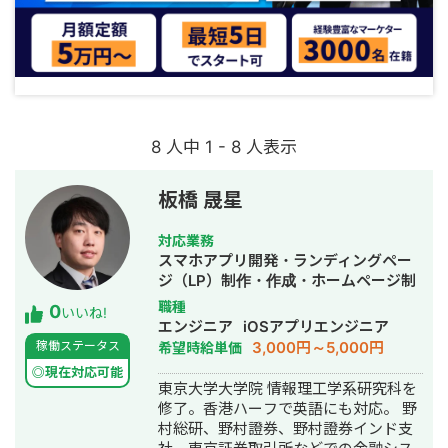
8 人中 1 - 8 人表示
板橋 晟星
対応業務
スマホアプリ開発・ランディングペー
ジ（LP）制作・作成・ホームページ制
作・作成・バナー制作・デザイン・漫
職種
0
いいね!
画制作・AI活用
エンジニア
iOSアプリエンジニア
3,000円～5,000円
稼働ステータス
希望時給単価
◎現在対応可能
東京大学大学院 情報理工学系研究科を
修了。香港ハーフで英語にも対応。 野
村総研、野村證券、野村證券インド支