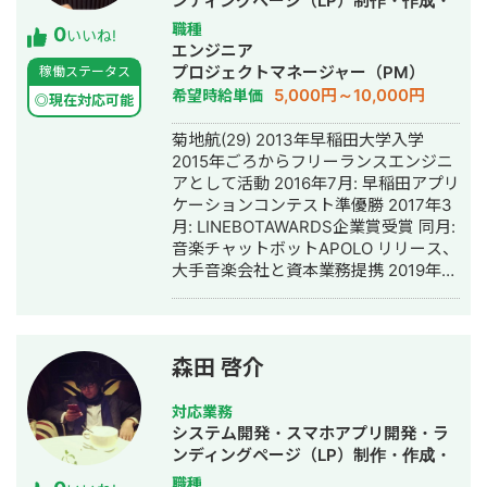
ンディングページ（LP）制作・作成・
Youtubeチャンネル運営代行・立ち上
職種
0
いいね!
げ・ECサイト構築・ネットショップ作
エンジニア
成代行・新規事業立上・SNS運用代
プロジェクトマネージャー（PM）
稼働ステータス
行・記事作成代行・ライティング・ホ
5,000円～10,000円
希望時給単価
◎現在対応可能
ームページ制作・作成・イラスト制
作・漫画制作
菊地航(29) 2013年早稲田大学入学
2015年ごろからフリーランスエンジニ
アとして活動 2016年7月: 早稲田アプリ
ケーションコンテスト準優勝 2017年3
月: LINEBOTAWARDS企業賞受賞 同月:
音楽チャットボットAPOLO リリース、
大手音楽会社と資本業務提携 2019年2
月: 株式会社popteam 創業 2019年3月:
インスタグラムマーケティングサービ
ス リリース 2020年2月: サービス累計
導入社数 500社突破 2020年7月: 上場
森田 啓介
企業に会社売却 2021年2月: 株式会社
JampRock 創業 2021年12月: 簡単動画
対応業務
作成サービス リリース
システム開発・スマホアプリ開発・ラ
ンディングページ（LP）制作・作成・
Youtubeチャンネル運営代行・立ち上
職種