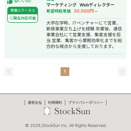
0
いいね!
げ・ECサイト構築・ネットショップ作
マーケティング
Webディレクター
成代行・SEO対策・新規事業立上・
30,000円～
稼働ステータス
希望時給単価
SNS運用代行・記事作成代行・ライテ
◎現在対応可能
ィング・ホームページ制作・作成・バ
大学在学時、ITベンチャーにて営業、
ナー制作・デザイン・ロゴデザイン・
新規事業立ち上げを経験 卒業後、通信
作成・イラスト制作・リスティング広
事業会社にて営業支援、集客支援を担
告運用代行・オウンドメディア制作・
当 営業、集客から業務効率化までを総
構築・運用代行・動画制作・動画編
合的な視点から支援しております。
集・漫画制作・営業代行
1
運営会社
利用規約
プライバシーポリシー
© 2026,StockSun Inc. All Rights Reserved