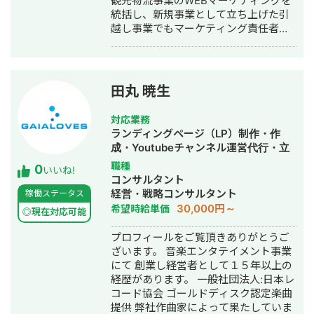
観光物流事業のWEBマーケティングを
統括し、新規事業として立ち上げた引
越し事業でもマーケティング責任者と
して成果を創出。 2020年10月に独
立。WEBコンサルタントとして複数の
企業のマーケティング戦略立案、実行
支援に従事。特にBtoBマーケティン
田丸 暁生
グ、リードジェネレーション、SEO戦
略の領域で支援実績を重ねる。 2021年
対応業務
6月、デジタルマーケティング支援を手
ランディングページ（LP）制作・作
がける株式会社deltaを設立、代表取締
成・Youtubeチャンネル運営代行・立
役に就任。20社以上のクライアントの
ち上げ・新規事業立上・SNS運用代
職種
0
事業成長を支援している。WEBマーケ
いいね!
行・リスティング広告運用代行・作曲
コンサルタント
ティング戦略の立案から実行支援、社
経営・戦略コンサルタント
稼働ステータス
内体制の構築まで、包括的なサポート
30,000円～
希望時給単価
を提供。 得意領域は①SEO対策
◎現在対応可能
②MEO対策③リスティング広告の3
プロフィールをご覧頂きありがとうご
つ。 https://delta-web.co.jp/ 【実績】
ざいます。 音楽エンタテイメント事業
・関西エリアの不用品回収会社様 ご依
にて 創業し経営者として１５年以上の
頼内容：飛び込みで集客していたが、
経歴があります。 一般社団法人:日本レ
WEBでの集客を始めたい 施策：まずは
コード協会 ゴールドディスク認定楽曲
すぐに結果のでるリスティング広告か
提供 弊社作曲家によって果たしていま
ら始めることを提案。 不用品回収業者