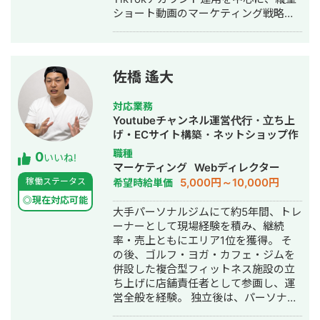
ショート動画のマーケティング戦略を
担当しています。クリエイティブチー
ムを統括し、大手企業を中心に多数の
運用実績を構築。企画・撮影・編集・
分析まで一気通貫でディレクションを
佐橋 遙大
行い、クライアントのブランディング
と課題解決に貢献致しました。 ②株式
対応業務
会社Viibar(2018年〜2022年) 動画ディ
Youtubeチャンネル運営代行・立ち上
レクター 新卒入社後、テレビ局や大手
げ・ECサイト構築・ネットショップ作
WEBメディアをクライアントに、
成代行・SNS運用代行・動画制作・動
職種
0
YouTube・Twitter等のSNS動画制作に
いいね!
画編集・AI活用
マーケティング
Webディレクター
従事。ディレクターとして企画から撮
5,000円～10,000円
稼働ステータス
希望時給単価
影、編集まで一貫した制作プロセスを
経験し、SNS動画のノウハウを蓄積し
◎現在対応可能
大手パーソナルジムにて約5年間、トレ
ました。
ーナーとして現場経験を積み、継続
率・売上ともにエリア1位を獲得。 そ
の後、ゴルフ・ヨガ・カフェ・ジムを
併設した複合型フィットネス施設の立
ち上げに店舗責任者として参画し、運
営全般を経験。 独立後は、パーソナル
ジム・ウェルネス事業に特化し、集