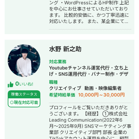
ング ・WordPressによるHP制作 上記
を中心にお仕事させていただいており
ます。 比較的安価に、かつ丁寧迅速に
対応いたします。 また、某企業にて
100名規模のチームマネジメント経験も
ありますので、 マネジメント支援、組
織構築支援に関してもお気軽にご相談
ください。
水野 新之助
対応業務
Youtubeチャンネル運営代行・立ち上
げ・SNS運用代行・バナー制作・デザ
イン・動画制作・動画編集
職種
0
いいね!
クリエイティブ
動画・映像編集者
10,000円～30,000円
稼働ステータス
希望時給単価
◎現在対応可能
プロフィールをご覧いただきありがと
うございます。 【経歴】 ①株式会社
Leading Communication(2022年6
月〜2025年9月) SNSマーケティング事
業部 クリエイティブ部門 部長 企業の
TikTokアカウント運用を中心に、縦型