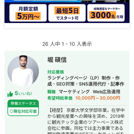
26 人中 1 - 10 人表示
堀 碩信
対応業務
ランディングページ（LP）制作・作
成・SEO対策・SNS運用代行・記事作
成代行・ライティング・ホームページ
マーケティング
Web広告運用
職種
5
いいね!
制作・作成・リスティング広告運用代
10,000円～30,000円
希望時給単価
行・オウンドメディア制作・構築・運
稼働ステータス
用代行
【経歴】 京都大学文学部卒業。在学中
◎現在対応可能
から観光産業への興味を深め、2019年
に観光テック企業のツアーベース株式
会社に参画。同社では主力事業である