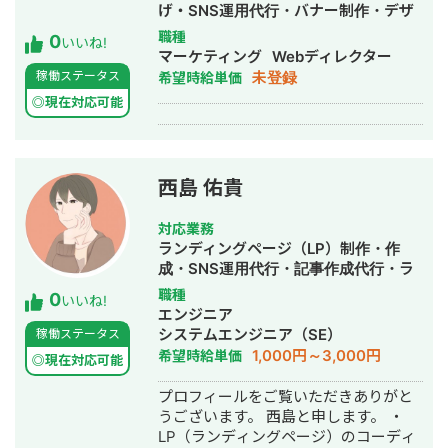
げ・SNS運用代行・バナー制作・デザ
イン
職種
0
いいね!
マーケティング
Webディレクター
未登録
稼働ステータス
希望時給単価
◎現在対応可能
西島 佑貴
対応業務
ランディングページ（LP）制作・作
成・SNS運用代行・記事作成代行・ラ
イティング・事務代行・ホームページ
職種
0
いいね!
制作・作成・動画制作・動画編集
エンジニア
システムエンジニア（SE）
稼働ステータス
1,000円～3,000円
希望時給単価
◎現在対応可能
プロフィールをご覧いただきありがと
うございます。 西島と申します。 ・
LP（ランディングページ）のコーディ