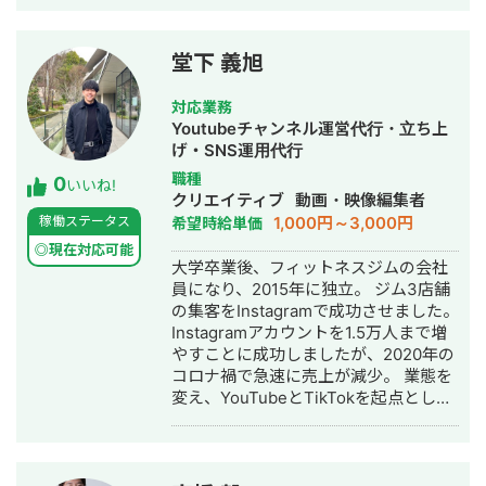
客・売上最大化・業務効率化（AI導入
含む）・スタッフ負担軽減まで一貫し
て支援。個人トレーナーおよび店舗の
堂下 義旭
両軸で実績を構築し、ジム業界におい
て累計20件以上の支援実績を有する。
対応業務
【主な実績 店舗】 ・広告費15万円 →
Youtubeチャンネル運営代行・立ち上
売上300万円以上を達成 ・広告費4万
げ・SNS運用代行
円 → 新規顧客12名を獲得 ・LINE導線
職種
0
構築：体験申込率10％ → 35％へ改善
いいね!
クリエイティブ
動画・映像編集者
・MEO順位：地域15位 → 3位まで向上
1,000円～3,000円
稼働ステータス
希望時給単価
・カウンセリング成約率：40％ →
70％へ改善 ・平均継続期間：7ヶ月 →
◎現在対応可能
大学卒業後、フィットネスジムの会社
1年以上へ改善 【主な実績 個人】 ・
員になり、2015年に独立。 ジム3店舗
トレーナースクール事業6ヶ月で売上
の集客をInstagramで成功させました。
250万円達成（0から企画〜ローンチま
Instagramアカウントを1.5万人まで増
で支援） ・オンラインパーソナル支
やすことに成功しましたが、2020年の
援 3年連続売上２００万円達成（本業
コロナ禍で急速に売上が減少。 業態を
の対面パーソナルと別事業として構
変え、YouTubeとTikTokを起点とした
築） 【SNS関連】 ・YouTubeチャン
オンラインフィットネスや金融サービ
ネル収益化：3チャンネル達成 ・
スを開始。 ・YouTube経由でオンライ
TikTok万アカ／2チャンネル達成 ・
ンダイエット商材を1ヶ月最大700万円
SNSを通して、プロボディビルダーや
の売上を作ることに成功。 ・YouTube