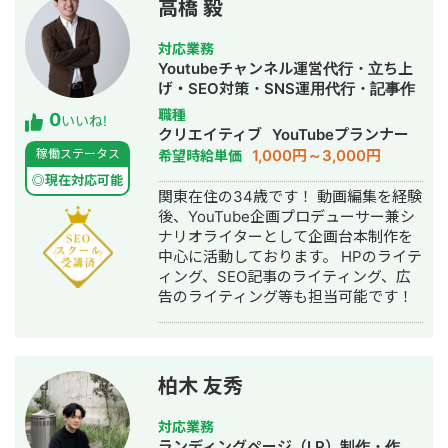
フィジーク選手などトップ層とのネッ
高橋 毅
経由で金融サービスをチャンネル登録
トワークも有り。 自身の競技者として
者50人の段階で100万円の売上を作る
の経験に加え、マス層向けの健康・ダ
対応業務
ことに成功。 ・TikTokのフォロワーを
イエット領域から競技レベルの専門領
Youtubeチャンネル運営代行・立ち上
5万人まで増やすことに成功。 ・
域まで幅広く理解。 さらにマーケティ
げ・SEO対策・SNS運用代行・記事作
YouTubeチャンネル登録者数8万のチ
ング視点を掛け合わせることで、オー
成代行・ライティング・動画制作・動
職種
0
ャンネルを4ヶ月で作ることに成功。
ナー・現場・顧客すべての気持ちに精
いいね!
画編集
クリエイティブ
YouTubeプランナー
携わった業種はフィットネス業界、エ
通したコミュニュケーションで結果を
1,000円～3,000円
稼働ステータス
希望時給単価
ステ業界、金融、不動産になります。
出すのが得意です。
フォロワーの増加×売上アップ この2つ
◎現在対応可能
関東在住の34歳です！ 動画編集を経験
の軸で皆様に価値提供をしていきたい
後、YouTube企画プロデューサー兼シ
と考えています。 現在実績の作りのた
ナリオライターとして企画台本制作を
め低価格でお仕事を承っております。
中心に活動しております。 HPのライテ
ィング、SEO記事のライティング、広
告のライティング等も担当可能です！
柏木 友秀
対応業務
ランディングページ（LP）制作・作