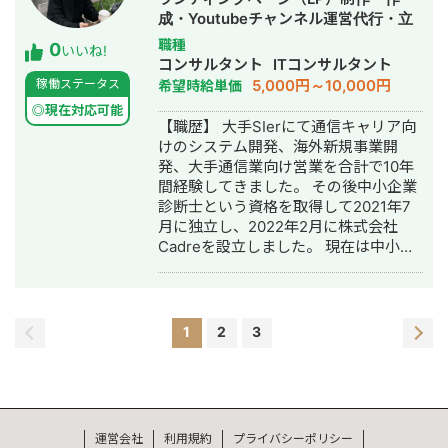
成・Youtubeチャンネル運営代行・立
ち上げ・SEO対策・新規事業立上・
職種
0
いいね!
SNS運用代行・記事作成代行・ライテ
コンサルタント
ITコンサルタント
ィング
5,000円～10,000円
稼働ステータス
希望時給単価
◎現在対応可能
【職歴】 大手SIerにて通信キャリア向
けのシステム開発、海外新規事業開
発、大手通信業向け営業を合計で10年
間経験してきました。 その後中小企業
診断士という資格を取得して2021年7
月に独立し、2022年2月に株式会社
Cadreを設立しました。 現在は中小企
業向けにITシステムの導入支援、営業
支援、補助金申請支援などを行ってい
ます。
1
2
3
運営会社
利用規約
プライバシーポリシー