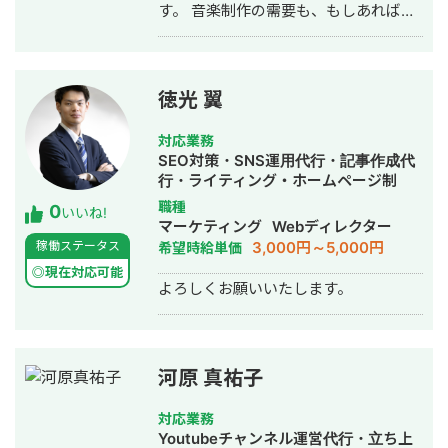
す。 音楽制作の需要も、もしあればお
は悪質業者が多いことから、安心・安
問合せ下さい。 Youtubeなどでプロ作
全を訴求したLPを作成しリスティング
曲家とコラボされる事や テーマ楽曲提
広告を開始。 結果：CPA1500円で毎月
供に関して積極的にお受けしていま
の問い合わせが30件達成 ・関西エリア
す。 実績ある音楽家が提供した楽曲は
の引越し業者様 ご依頼内容：リスティ
徳光 翼
フリー音楽と比較し ブランディングに
ング広告からの売上があまり上がらな
もなりえます。 事業を営む過程にて
い。 またSEO対策を行ってリスティン
対応業務
WEBマーケを習得、実践し、 実際の業
グ広告の予算を減らしたい。 施策：リ
SEO対策・SNS運用代行・記事作成代
務に生かしてきた知見を 提供するサー
スティング広告の予算を少しずつ減ら
行・ライティング・ホームページ制
ビスも開始させて頂きました。 また、
しながら、SEOの記事作成を開始。 結
作・作成・AI活用
職種
0
大手レコード会社各社:大手芸能関係の
果：リスティング広告はターゲットを
いいね!
マーケティング
Webディレクター
会社とのパイプを生かし 著名人のアサ
単身から家族へ変更することで売上向
3,000円～5,000円
稼働ステータス
希望時給単価
インに関しては速やかな対応が可能で
上。 またCPAも5000円から3000円ま
あり、 WEBマーケティングとドッキン
で低下。 SEO対策は開始から1年で2万
◎現在対応可能
よろしくお願いいたします。
グさせる事で オリジナリティのあるブ
PVを達成し、月間の問い合わせ数が
ランディング戦略 や集客戦略の立案を
5〜10件継続的に発生。 ・東京の不用
可能にしています。 費用感に関しまし
品回収業者 ご依頼内容 ・大阪の外壁塗
ても予算１０万から多額予算系のご相
装業者
談まで 専門家とのネットワークにより
河原 真祐子
柔軟に対応していきます。 まずは、お
気軽にご相談下さい。 音楽事業WEBサ
対応業務
イト
Youtubeチャンネル運営代行・立ち上