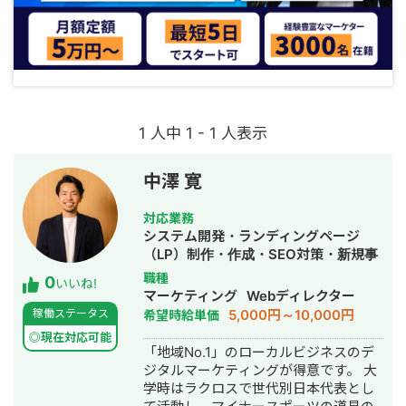
1 人中 1 - 1 人表示
中澤 寛
対応業務
システム開発・ランディングページ
（LP）制作・作成・SEO対策・新規事
業立上・ホームページ制作・作成・リ
職種
0
いいね!
スティング広告運用代行・オウンドメ
マーケティング
Webディレクター
ディア制作・構築・運用代行
5,000円～10,000円
稼働ステータス
希望時給単価
◎現在対応可能
「地域No.1」のローカルビジネスのデ
ジタルマーケティングが得意です。 大
学時はラクロスで世代別日本代表とし