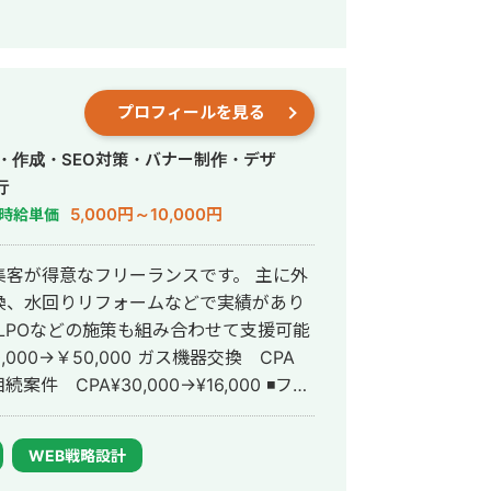
アントを主に担当。 2024年11月 こ
会社プラマーケを設立。 ホームページ：
数あり。 ・StockSun営業代行サービ
プロフィールを見る
ロンの広告運用を担当。 ・ベンチャー企業~
わり、Web広告運用、LP制作を担当。
・作成・SEO対策・バナー制作・デザ
先にて自社サ
行
ス数を約7倍(3,000→約22,000)、
5,000円～10,000円
時給単価
で成長。 ・人材系SEOメディアにて
ジェント おすすめ」で10位以内を獲
告集客が得意なフリーランスです。 主に外
換、水回りリフォームなどで実績があり
獲得10〜15件達成。 →企画、台本作
O・LPOなどの施策も組み合わせて支援可能
あり ・営業代行 ・SaaS ・広告代理店
件 CPA¥30,000→¥16,000 ◾️フリ
客したいけど、何からやればいいかわから
乗りますので、気軽にお問い合わせ下さ
WEB戦略設計