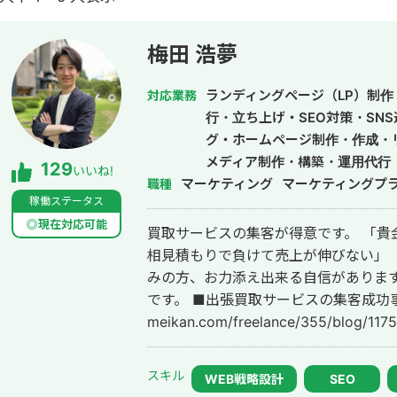
梅田 浩夢
ランディングページ（LP）制作・
対応業務
行・立ち上げ・SEO対策・SN
グ・ホームページ制作・作成・
メディア制作・構築・運用代行
129
いいね!
マーケティング
マーケティングプ
職種
稼働ステータス
◎現在対応可能
買取サービスの集客が得意です。 「貴金属をなかなか掘り起こせない」 「毎回
相見積もりで負けて売上が伸びない」 
みの方、お力添え出来る自信があります
です。 ■出張買取サービスの集客成功事例 https://freelance-
meikan.com/freelance/355/blog/1175 ■経歴・職歴 2020年6月〜 Webマ
ケ支援会社（当時社員7名）にインタ
集客（SEO・Web広告運用・LP制作・
スキル
WEB戦略設計
SEO
ティング等）を担当。 2022年3月 名