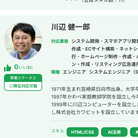
・・・
（登録スキル数：11）
川辺 健一郎
システム開発・スマホアプリ開
対応業務
作成・ECサイト構築・ネットシ
行・ホームページ制作・作成・
ン・作成・リスティング広告運
0
いいね!
エンジニア
システムエンジニア（S
職種
稼働ステータス
◎現在対応可能
1971年生まれ宮崎県日向市出身。大
1997年かわべ家庭教師学院を設立し今
1999年に川辺コンピューターを設立し
し株式会社カワビットを設立していま
スキル
HTML/CSS
AI活用