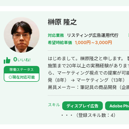
榊原 隆之
リスティング広告運用代行
対応業務
1,000円～3,000円
希望時給単価
はじめまして。榊原隆之と申します。 
0
いいね!
施策まで20年以上の実務経験がありま
稼働ステータス
ら、マーケティング視点での提案が可能
◎現在対応可能
発（8年） → マーケティング（13年）
房具メーカー：筆記具の商品開発（企
広告・販促担当、課長として4名のマネ
マーケティング担当 【できること】 企画立案から制作、データ分析まで一貫
スキル
ディスプレイ広告
Adobe Ph
して対応できます。3DCG・動画編集・
・・・
（登録スキル数：4）
いこなし、クライアント様の課題解決に
https://www.canva.com/design/DA