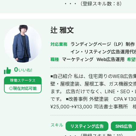
・・・
（登録スキル数：8）
月〜 Webマーケ会社勤務。人材系クライ
れまでの経験を活かして独立し、株式
https://plumarke.co.jp/ ■実績（※一部抜粋） #広告運用 ・出張買取サービス
にて、ROAS350%など、好調な事例が複
辻 雅文
ス「カリトルくん」、StockSunサ
大手企業のWebマーケティング支援に携
ランディングページ（LP）制作
対応業務
費用対効果を1.5〜2倍に改善するなど多数。 #SEO ・インターン
イン・リスティング広告運用代
イトのSEO対策を1人で担当し、月間アクセ
マーケティング
Web広告運用
職種
希望
月間問い合わせ件数を1件から4〜5件ま
0
いいね!
KW「商標名+評判」で1位、「転職エー
◾️自己紹介 私は、住宅周りのWEB広
得。 #YouTube ・法人向けYouTubeチャンネル運営に立ち上げ時から携わり、
稼働ステータス
壁・屋根塗装、屋根工事、ガス機器交
チャンネル登録者数4,000人、月間商談
◎現在対応可能
ます。 広告だけでなく、LINE・SE
成、撮影、編集、分析全て担当。 ■ 主な経験業界 ・買取サービス ・不用品回
です。 ◾️改善事例 外壁塗装 CPA￥130,000→￥50,000 ガス機器交換 CPA
収 ・人材紹介：toC/toBいずれも経験
¥25,000→¥13,000 司法書士事務所 相続案
・飲食店 ・官公庁
ーランス名鑑をご覧の方へ 「WEB集
ない・・・」 という方も無料で相談に
スキル
リスティング広告
SNS広告
い！