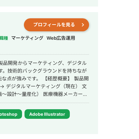
プロフィールを見る
マーケティング
Web広告運用
職種
製品開発からマーケティング、デジタル
す。技術的バックグラウンドを持ちなが
な点が強みです。 【経歴概要】 製品開
 → デジタルマーケティング（現在） 文
画～設計～量産化） 医療機器メーカー：
ジメント 輸入車ディーラー：デジタル
otoshop
Adobe Illustrator
CAD・Web編集など多様なツールを使
貢献いたします。 ポートフォリオ：
G4NifWwwI/5nYGW7qAtB8F6KLbEqG8OA/edit