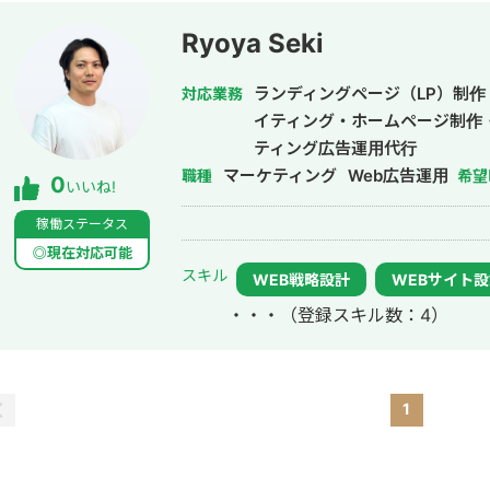
Ryoya Seki
ランディングページ（LP）制作
対応業務
イティング・ホームページ制作
ティング広告運用代行
マーケティング
Web広告運用
職種
希望
0
いいね!
稼働ステータス
◎現在対応可能
スキル
WEB戦略設計
WEBサイト
・・・
（登録スキル数：4）
1