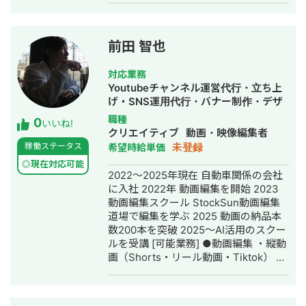
ッド名古屋校卒業し現在は会社在籍し
副業でWEB作成・SNS運用代行の仕事
をしています
前田 智也
対応業務
Youtubeチャンネル運営代行・立ち上
げ・SNS運用代行・バナー制作・デザ
イン・動画制作・動画編集・AI活用
職種
0
いいね!
クリエイティブ
動画・映像編集者
未登録
稼働ステータス
希望時給単価
◎現在対応可能
2022〜2025年現在 自動車関係の会社
に入社 2022年 動画編集を開始 2023
動画編集スクール StockSun動画編集
道場で編集を学ぶ 2025 動画の納品本
数200本を突破 2025〜AI活用のスクー
ルを受講 [可能業務] ●動画編集 ・縦動
画（Shorts・リール動画・Tiktok） ・
長尺動画（5〜30分以上） ・YouTube
サムネ作成 ・Instagramフィード作成
・YouTube台本作成 [使用可能なツー