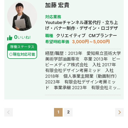
ル] ・Canva pro ・Adobe premiere
加藤 宏貴
Pro ・Adobe Photoshop ・
AI（chatGPT・Gemini） [主な実績] 担
対応業務
当チャンネル累計20以上 担当チャンネ
Youtubeチャンネル運営代行・立ち上
ル例 ・ビジネス系チャンネル（チャン
げ・バナー制作・デザイン・ロゴデザ
ネル登録者30万人） ・歯科クリニック
イン・作成・動画制作・動画編集
クリエイティブ
CMプランナー
職種
0
系チャンネル（チャンネル登録者1.9万
いいね!
3,000円～5,000円
希望時給単価
人） ・漫画系チャンネル（チャンネル
稼働ステータス
登録者数40万人） 累計納品本数 200本
経歴/職歴：2013年 愛知県立芸術大学
再生数10万回22年 動画編集を開始
◎現在対応可能
美術学部油画専攻 卒業 2013年 ビー
ビーメディア株式会社 入社 2017年
有限会社デザイン考房ミッド 入社
2018年 個人事業主開業（動画制作）
2023年 有限会社デザイン考房ミッ
ド 事業承継 2023年 有限会社ミッ
ドメディア 設立
1
2