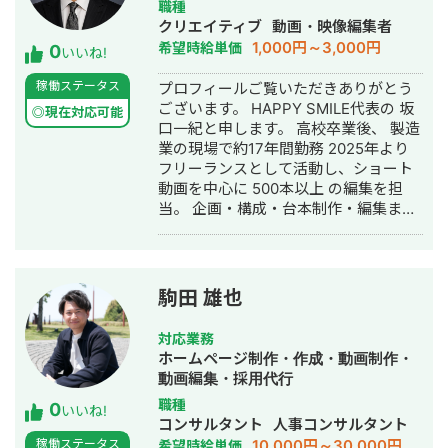
職種
クリエイティブ
動画・映像編集者
1,000円～3,000円
希望時給単価
0
いいね!
稼働ステータス
プロフィールご覧いただきありがとう
ございます。 HAPPY SMILE代表の 坂
◎現在対応可能
口一紀と申します。 高校卒業後、 製造
業の現場で約17年間勤務 2025年より
フリーランスとして活動し、ショート
動画を中心に 500本以上 の編集を担
当。 企画・構成・台本制作・編集まで
一貫した対応が可能です。 製造業の教
育動画 マニュアル動画も 対応しており
ます。 誠心誠意取り組んでまいります
ので、 どうぞよろしくお願いいたしま
駒田 雄也
す。
対応業務
ホームページ制作・作成・動画制作・
動画編集・採用代行
職種
0
いいね!
コンサルタント
人事コンサルタント
10,000円～30,000円
稼働ステータス
希望時給単価