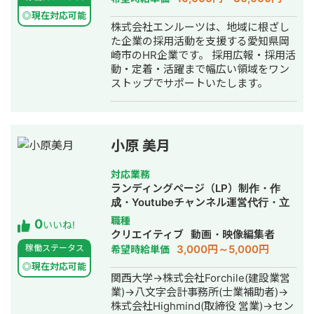
◎現在対応可能
株式会社エンルーツは、地域に根ざし
た企業の採用活動を支援する愛知県岡
崎市のHR企業です。 採用広報・採用活
動・定着・活躍まで幅広い領域をワン
ストップでサポートいたします。
小原 美月
対応業務
ランディングページ（LP）制作・作
成・Youtubeチャンネル運営代行・立
ち上げ・SNS運用代行・ホームページ
職種
0
いいね!
制作・作成・動画制作・動画編集
クリエイティブ
動画・映像編集者
3,000円～5,000円
稼働ステータス
希望時給単価
◎現在対応可能
関西大学→株式会社Forchile(建設業営
業)→八文字会計事務所(士業補助者)→
株式会社Highmind(取締役 営業)→セン