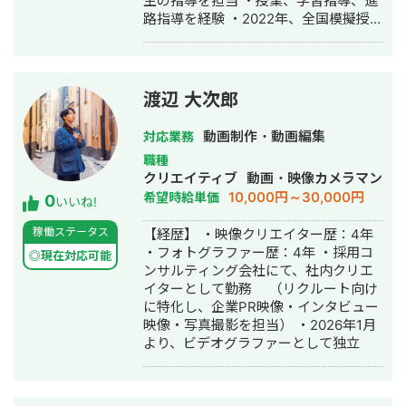
生の指導を担当 ・授業、学習指導、進
路指導を経験 ・2022年、全国模擬授業
大会で最優秀賞を受賞 2025年〜現在｜
フリーランス 動画編集ディレクターと
して、YouTube動画制作を中心に活動
・動画編集、台本制作、サムネイル制
渡辺 大次郎
作を担当 ・現在は約10名の動画編集チ
ームを統括 ・企業、YouTuber、英語
動画制作・動画編集
対応業務
教育系チャンネルの制作を支援 【実
職種
績】 ・登録者80万人のYouTubeチャン
クリエイティブ
動画・映像カメラマン
ネルを1年以上継続支援 ・登録者4万人
10,000円～30,000円
希望時給単価
0
の英語系YouTubeチャンネルで台本制
いいね!
作を担当 ・YouTube動画300本以上を
稼働ステータス
【経歴】 ・映像クリエイター歴：4年
納品 ・ショート動画100本以上を納品
・フォトグラファー歴：4年 ・採用コ
◎現在対応可能
ンサルティング会社にて、社内クリエ
イターとして勤務 （リクルート向け
に特化し、企業PR映像・インタビュー
映像・写真撮影を担当） ・2026年1月
より、ビデオグラファーとして独立