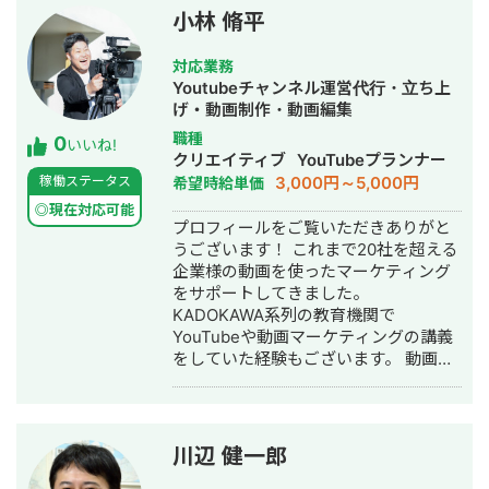
小林 脩平
対応業務
Youtubeチャンネル運営代行・立ち上
げ・動画制作・動画編集
職種
0
いいね!
クリエイティブ
YouTubeプランナー
3,000円～5,000円
稼働ステータス
希望時給単価
◎現在対応可能
プロフィールをご覧いただきありがと
うございます！ これまで20社を超える
企業様の動画を使ったマーケティング
をサポートしてきました。
KADOKAWA系列の教育機関で
YouTubeや動画マーケティングの講義
をしていた経験もございます。 動画制
作やYouTubeチャンネルの運用におい
て 企画/撮影/動画編集/データ分析まで
一気通貫でサポートいたします。 お客
様の商品やサービスをきちんと理解
川辺 健一郎
し、それをユーザーに好きになっても