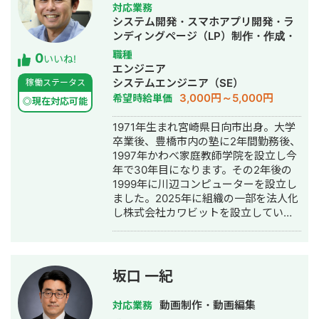
らえるストーリーを一緒に考えます。
対応業務
システム開発・スマホアプリ開発・ラ
ンディングページ（LP）制作・作成・
ECサイト構築・ネットショップ作成代
職種
0
いいね!
行・SEO対策・事務代行・ホームペー
エンジニア
ジ制作・作成・バナー制作・デザイ
システムエンジニア（SE）
稼働ステータス
ン・ロゴデザイン・作成・リスティン
3,000円～5,000円
希望時給単価
◎現在対応可能
グ広告運用代行・動画制作・動画編
集・AI活用
1971年生まれ宮崎県日向市出身。大学
卒業後、豊橋市内の塾に2年間勤務後、
1997年かわべ家庭教師学院を設立し今
年で30年目になります。その2年後の
1999年に川辺コンピューターを設立し
ました。2025年に組織の一部を法人化
し株式会社カワビットを設立していま
す。
坂口 一紀
動画制作・動画編集
対応業務