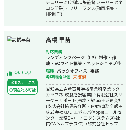
チュリー21(派遣現場監督 スーパーゼネ
コン常駐)・フリーランス(動画編集・
HP制作)
高橋 早苗
対応業務
ランディングページ（LP）制作・作
成・ECサイト構築・ネットショップ作
成代行・SEO対策・新規事業立上・
バックオフィス
事務
職種
0
いいね!
SNS運用代行・事務代行・ホームペー
未登録
希望時給単価
ジ制作・作成・バナー制作・デザイ
稼働ステータス
ン・ロゴデザイン・作成・動画制作・
愛知県立岩倉高等学校商業科卒業→タ
◎現在対応可能
動画編集・採用代行・AI活用
カラブネ(飲食店接客業)→有限会社スリ
ーケーサポート(事務・経理)→派遣会社
(株式会社協豊製作所・内勤)事務全般→
株式会社KDDIエボルバ(Appleコールセ
ンター業務SV)・トヨタシステムズ(社
内OAヘルプデスク)→株式会社トップエ
アサービス(事務全般)・デジタルハリウ