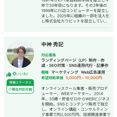
1997年かわべ家庭教師学院を設立し今
年で30年目になります。その2年後の
1999年に川辺コンピューターを設立し
ました。2025年に組織の一部を法人化
し株式会社カワビットを設立していま
す。
中神 秀記
対応業務
ランディングページ（LP）制作・作
成・SEO対策・SNS運用代行・記事作
成代行・ライティング・オウンドメデ
マーケティング
Web広告運用
職種
0
いいね!
ィア制作・構築・運用代行・AI活用
5,000円～10,000円
希望時給単価
稼働ステータス
オンラインスクール集客・販売プロデ
◎現在対応可能
ューサー、WEBマーケター。 2014
年、30歳・貯金ゼロからWEBビジネス
を開始。SNSとコンテンツ販売で独立
し、オンライン講座・コンサルティン
グ事業で約2,500万円、投資関連事業で