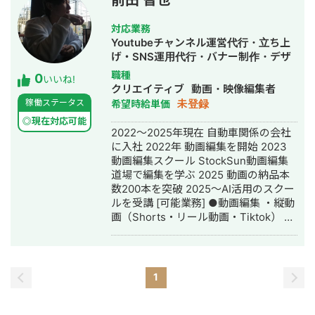
前田 智也
対応業務
Youtubeチャンネル運営代行・立ち上
げ・SNS運用代行・バナー制作・デザ
イン・動画制作・動画編集・AI活用
職種
0
いいね!
クリエイティブ
動画・映像編集者
未登録
稼働ステータス
希望時給単価
◎現在対応可能
2022〜2025年現在 自動車関係の会社
に入社 2022年 動画編集を開始 2023
動画編集スクール StockSun動画編集
道場で編集を学ぶ 2025 動画の納品本
数200本を突破 2025〜AI活用のスクー
ルを受講 [可能業務] ●動画編集 ・縦動
画（Shorts・リール動画・Tiktok） ・
長尺動画（5〜30分以上） ・YouTube
サムネ作成 ・Instagramフィード作成
・YouTube台本作成 [使用可能なツー
ル] ・Canva pro ・Adobe premiere
1
Pro ・Adobe Photoshop ・
AI（chatGPT・Gemini） [主な実績] 担