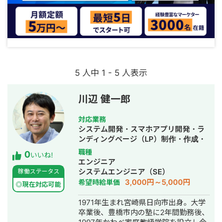
5 人中 1 - 5 人表示
川辺 健一郎
対応業務
システム開発・スマホアプリ開発・ラ
ンディングページ（LP）制作・作成・
ECサイト構築・ネットショップ作成代
職種
0
いいね!
行・SEO対策・事務代行・ホームペー
エンジニア
ジ制作・作成・バナー制作・デザイ
システムエンジニア（SE）
稼働ステータス
ン・ロゴデザイン・作成・リスティン
3,000円～5,000円
希望時給単価
◎現在対応可能
グ広告運用代行・動画制作・動画編
集・AI活用
1971年生まれ宮崎県日向市出身。大学
卒業後、豊橋市内の塾に2年間勤務後、