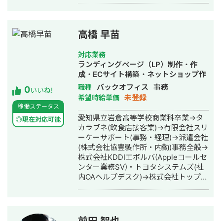
約サービス、ECサイト、イベントチケ
ッティング、ジム管理アプリ、人材紹
介AIマッチングサービスなどの開発に
参画してきました。特に、AIを活用し
高橋 早苗
たSaaSや業務システムにおいて、画面
実装だけでなく、バックエンド処理、
対応業務
運用を見据えた機能改善、既存機能と
ランディングページ（LP）制作・作
の接続まで含めて対応できる点を強み
成・ECサイト構築・ネットショップ作
としています。 また、新規サービス立
成代行・SEO対策・新規事業立上・
バックオフィス
事務
職種
0
ち上げの経験があり、インフラ・バッ
いいね!
SNS運用代行・事務代行・ホームペー
未登録
希望時給単価
クエンド・フロントエンドを横断して
ジ制作・作成・バナー制作・デザイ
稼働ステータス
開発を進めてきました。AWS、
ン・ロゴデザイン・作成・動画制作・
愛知県立岩倉高等学校商業科卒業→タ
Terraform、CI/CDを含めた開発基盤の
◎現在対応可能
動画編集・採用代行・AI活用
カラブネ(飲食店接客業)→有限会社スリ
整備にも対応可能で、PoC止まりでは
ーケーサポート(事務・経理)→派遣会社
なく、本番運用を見据えたAI活用サー
(株式会社協豊製作所・内勤)事務全般→
ビスの実装支援が可能です。事業理解
株式会社KDDIエボルバ(Appleコールセ
を踏まえて要件を整理し、開発を前に
ンター業務SV)・トヨタシステムズ(社
進めることを重視しています。
内OAヘルプデスク)→株式会社トップエ
アサービス(事務全般)・デジタルハリウ
ッド名古屋校卒業し現在は会社在籍し
副業でWEB作成・SNS運用代行の仕事
をしています