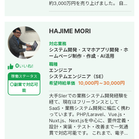
約3,000万円を売り上げました。 自ら
商品企画から集客、販売、顧客対応ま
で行い、スクールを運営してきた経験
があります。 2024年よりUTAGE構築
代行を開始。関連案件50件以上、顧客
HAJIME MORI
評価★5。 現在は商品コンセプト設
計、Meta広告、LP、ウェビナー、ステ
対応業務
ップ配信、個別相談、数値分析までを
システム開発・スマホアプリ開発・ホ
一気通貫で支援しています。 支援先に
ームページ制作・作成・AI活用
は月商1,000万円、年商1億円規模のス
職種
0
クール事業もあります。
いいね!
エンジニア
システムエンジニア（SE）
稼働ステータス
10,000円～30,000円
希望時給単価
〇副業で対応可
能
大手SIerでの業務システム開発経験を
経て、現在はフリーランスとして
SaaS・業務システム開発に幅広く携わ
っています。PHP/Laravel、Vue.js・
Nuxt.js、Next.jsを中心に、要件定義・
設計・実装・テスト・改善まで一気通
貫で対応可能です。 これまで、電子契